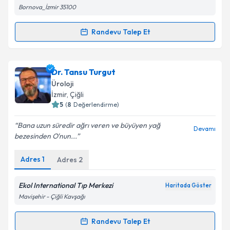
Kişisel verilerimin işlenmesine ilişkin
Aydınlatma
Bornova_İzmir 35100
Metni
'ni okudum ve kişisel verilerimin belirtilen
kapsamda işlenmesini kabul ediyorum.
Randevu Talep Et
Randevu Takvimi Talebi
Takvim Talebini Gönder
Prof. Dr. Erdal Apaydın
için randevu takvimi talebi
Dr. Tansu Turgut
oluşturun. Size bu uzmandan randevu almanız için bir
Üroloji
takvim hazırlandığında e-posta ile bilgilendireceğiz.
İzmir
, Çiğli
5
(
8
Değerlendirme)
E-posta Adresiniz
Bana uzun süredir ağrı veren ve büyüyen yağ
Devamı
bezesinden O'nun...
Adres
1
Adres
2
Kişisel verilerimin işlenmesine ilişkin
Aydınlatma
Metni
'ni okudum ve kişisel verilerimin belirtilen
kapsamda işlenmesini kabul ediyorum.
Ekol International Tıp Merkezi
Haritada Göster
Mavişehir - Çiğli Kavşağı
Takvim Talebini Gönder
Randevu Talep Et
Randevu Takvimi Talebi