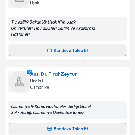
takvim hazırlandığında e-posta ile bilgilendireceğiz.
Uşak
E-posta Adresiniz
T.c.sağlık Bakanlığı Uşak Khb Uşak
Üniversitesi Tıp Fakültesi Eğitim Ve Araştırma
Hastanesi
Kişisel verilerimin işlenmesine ilişkin
Aydınlatma
Metni
'ni okudum ve kişisel verilerimin belirtilen
Randevu Talep Et
Randevu Takvimi Talebi
kapsamda işlenmesini kabul ediyorum.
Dr. Mehmet Sezai Ünal
Takvim Talebini Gönder
için randevu takvimi talebi
Ass. Dr. Fırat Zeytun
oluşturun. Size bu uzmandan randevu almanız için bir
Üroloji
takvim hazırlandığında e-posta ile bilgilendireceğiz.
Osmaniye
E-posta Adresiniz
Osmaniye İli Kamu Hastaneleri Birliği Genel
Sekreterliği Osmaniye Devlet Hastanesi
Kişisel verilerimin işlenmesine ilişkin
Aydınlatma
Randevu Talep Et
Randevu Takvimi Talebi
Metni
'ni okudum ve kişisel verilerimin belirtilen