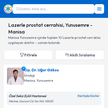
Doktor, klinik ara...
Lazerle prostat cerrahisi, Yunusemre -
Manisa
Manisa
Yunusemre
içinde toplam
10
Lazerle prostat cerrahisi
uygulayan doktor - uzman bulundu
Filtrele
Akıllı Sıralama
Op. Dr. Uğur Göksu
Üroloji
Manisa
, Yunusemre
Özel Sekiz Eylül Hastanesi
Haritada Göster
Merkez, Uzunyol Cd. No:140, 45020