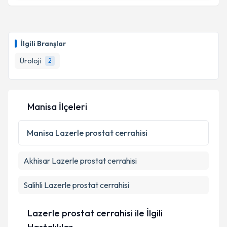
kapsamda işlenmesini kabul ediyorum.
Ass. Dr. Fırat Zeytun
için randevu takvimi talebi
oluşturun. Size bu uzmandan randevu almanız için bir
Takvim Talebini Gönder
İlgili Branşlar
takvim hazırlandığında e-posta ile bilgilendireceğiz.
Üroloji
2
E-posta Adresiniz
Manisa İlçeleri
Kişisel verilerimin işlenmesine ilişkin
Aydınlatma
Metni
'ni okudum ve kişisel verilerimin belirtilen
Manisa
Lazerle prostat cerrahisi
kapsamda işlenmesini kabul ediyorum.
Akhisar
Lazerle prostat cerrahisi
Takvim Talebini Gönder
Salihli
Lazerle prostat cerrahisi
Lazerle prostat cerrahisi ile İlgili