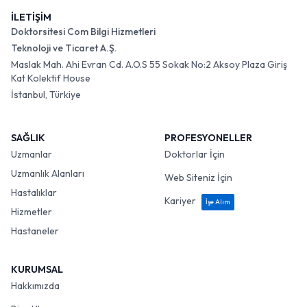
İLETİŞİM
Doktorsitesi Com Bilgi Hizmetleri
Teknoloji ve Ticaret A.Ş.
Maslak Mah. Ahi Evran Cd. A.O.S 55 Sokak No:2 Aksoy Plaza Giriş
Kat Kolektif House
İstanbul, Türkiye
SAĞLIK
PROFESYONELLER
Uzmanlar
Doktorlar İçin
Uzmanlık Alanları
Web Siteniz İçin
Hastalıklar
Kariyer
İşe Alım
Hizmetler
Hastaneler
KURUMSAL
Hakkımızda