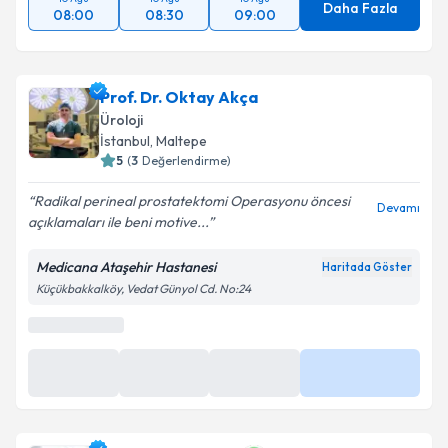
Daha Fazla
08:00
08:30
09:00
Prof. Dr. Oktay Akça
Üroloji
İstanbul
, Maltepe
5
(
3
Değerlendirme)
Radikal perineal prostatektomi Operasyonu öncesi
Devamı
açıklamaları ile beni motive...
Medicana Ataşehir Hastanesi
Haritada Göster
Küçükbakkalköy, Vedat Günyol Cd. No:24