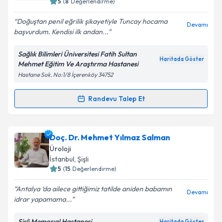
5
(
8
Değerlendirme)
Doğuştan penil eğrilik şikayetiyle Tuncay hocama
Devamı
başvurdum. Kendisi ilk andan...
Sağlık Bilimleri Üniversitesi Fatih Sultan
Haritada Göster
Mehmet Eğitim Ve Araştırma Hastanesi
Hastane Sok. No:1/8 İçerenköy 34752
Randevu Talep Et
Randevu Takvimi Talebi
Doç. Dr. Tuncay Toprak
için randevu takvimi talebi
Doç. Dr. Mehmet Yılmaz Salman
oluşturun. Size bu uzmandan randevu almanız için bir
Üroloji
takvim hazırlandığında e-posta ile bilgilendireceğiz.
İstanbul
, Şişli
5
(
15
Değerlendirme)
E-posta Adresiniz
Antalya ‘da ailece gittiğimiz tatilde aniden babamın
Devamı
idrar yapamama...
Şişli Memorıal Hastanesi
Haritada Göster