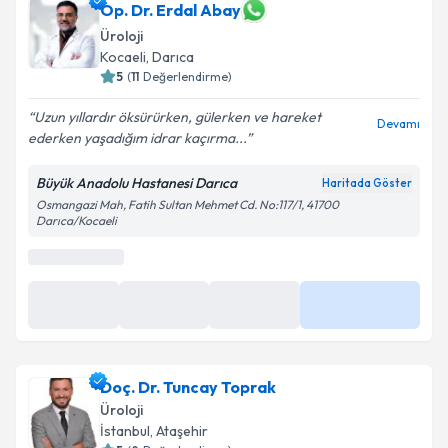
Op. Dr. Erdal Abay
Üroloji
Kocaeli
, Darıca
5
(
11
Değerlendirme)
Uzun yıllardır öksürürken, gülerken ve hareket
Devamı
ederken yaşadığım idrar kaçırma...
Büyük Anadolu Hastanesi Darıca
Haritada Göster
Osmangazi Mah, Fatih Sultan Mehmet Cd. No:117/1, 41700
Darıca/Kocaeli
Doç. Dr. Tuncay Toprak
Üroloji
İstanbul
, Ataşehir