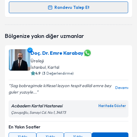
Randevu Talep Et
Randevu Takvimi Talebi
Op. Dr. Hasan Gürsel Göksu
için randevu takvimi
Bölgenize yakın diğer uzmanlar
talebi oluşturun. Size bu uzmandan randevu almanız
için bir takvim hazırlandığında e-posta ile
bilgilendireceğiz.
Doç. Dr. Emre Karabay
Üroloji
E-posta Adresiniz
İstanbul
, Kartal
4.9
(
3
Değerlendirme)
Sag bobregimde kitlesel lezyon tespit edildi emre bey
Devamı
Kişisel verilerimin işlenmesine ilişkin
Aydınlatma
guler yuzuyle...
Metni
'ni okudum ve kişisel verilerimin belirtilen
kapsamda işlenmesini kabul ediyorum.
Acıbadem Kartal Hastanesi
Haritada Göster
Çavuşoğlu, Sanayi Cd. No:1, 34873
Takvim Talebini Gönder
En Yakın Saatler
10 Ağu
10 Ağu
10 Ağu