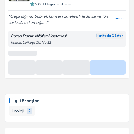
5
(
20
Değerlendirme)
Geçirdiğimiz böbrek kanseri ameliyatı tedavisi ve tüm
Devamı
zorlu süreci emeği,...
Kişisel verilerimin işlenmesine ilişkin
Aydınlatma
Metni
'ni okudum ve kişisel verilerimin belirtilen
Bursa Doruk Nilüfer Hastanesi
Haritada Göster
kapsamda işlenmesini kabul ediyorum.
Konak, Lefkoşe Cd. No:22
Takvim Talebini Gönder
İlgili Branşlar
Üroloji
2