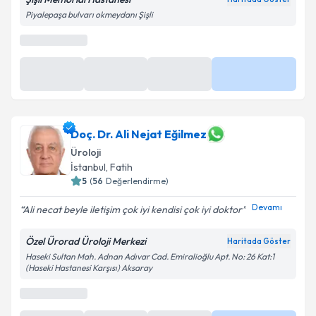
Kişisel verilerimin işlenmesine ilişkin
Aydınlatma
Piyalepaşa bulvarı okmeydanı Şişli
Metni
'ni okudum ve kişisel verilerimin belirtilen
kapsamda işlenmesini kabul ediyorum.
Takvim Talebini Gönder
Doç. Dr. Ali Nejat Eğilmez
Üroloji
İstanbul
, Fatih
5
(
56
Değerlendirme)
Devamı
Ali necat beyle iletişim çok iyi kendisi çok iyi doktor
Özel Ürorad Üroloji Merkezi
Haritada Göster
Haseki Sultan Mah. Adnan Adıvar Cad. Emiralioğlu Apt. No: 26 Kat:1
(Haseki Hastanesi Karşısı) Aksaray