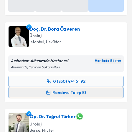
Doç. Dr. Bora Özveren
Üroloji
İstanbul
, Üsküdar
Acıbadem Altunizade Hastanesi
Haritada Göster
Altunizade, Yurtcan Sokağı No:1
0 (850) 474 61 92
Randevu Takvimi Talebi
Randevu Talep Et
Doç. Dr. Bora Özveren
için randevu takvimi talebi
oluşturun. Size bu uzmandan randevu almanız için bir
takvim hazırlandığında e-posta ile bilgilendireceğiz.
Op. Dr. Tuğrul Türker
Üroloji
E-posta Adresiniz
Bursa
, Nilüfer