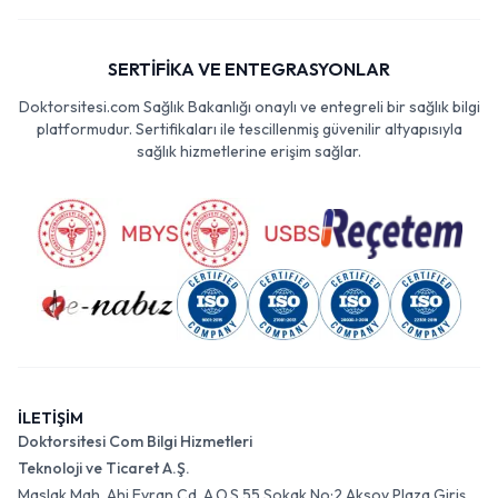
SERTİFİKA VE ENTEGRASYONLAR
Doktorsitesi.com Sağlık Bakanlığı onaylı ve entegreli bir sağlık bilgi
platformudur. Sertifikaları ile tescillenmiş güvenilir altyapısıyla
sağlık hizmetlerine erişim sağlar.
İLETİŞİM
Doktorsitesi Com Bilgi Hizmetleri
Teknoloji ve Ticaret A.Ş.
Maslak Mah. Ahi Evran Cd. A.O.S 55 Sokak No:2 Aksoy Plaza Giriş