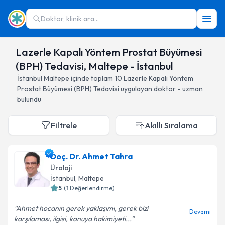
Doktor, klinik ara...
Lazerle Kapalı Yöntem Prostat Büyümesi
(BPH) Tedavisi, Maltepe - İstanbul
İstanbul
Maltepe
içinde toplam
10
Lazerle Kapalı Yöntem
Prostat Büyümesi (BPH) Tedavisi
uygulayan doktor - uzman
bulundu
Filtrele
Akıllı Sıralama
Doç. Dr. Ahmet Tahra
Üroloji
İstanbul
, Maltepe
5
(
1
Değerlendirme)
Ahmet hocanın gerek yaklaşımı, gerek bizi
Devamı
karşılaması, ilgisi, konuya hakimiyeti...