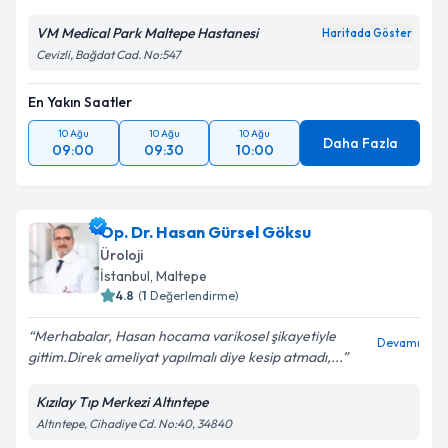
VM Medical Park Maltepe Hastanesi
Haritada Göster
Cevizli, Bağdat Cad. No:547
En Yakın Saatler
10 Ağu
10 Ağu
10 Ağu
Daha Fazla
09:00
09:30
10:00
Op. Dr. Hasan Gürsel Göksu
Üroloji
İstanbul
, Maltepe
4.8
(
1
Değerlendirme)
Merhabalar, Hasan hocama varikosel şikayetiyle
Devamı
gittim.Direk ameliyat yapılmalı diye kesip atmadı,...
Kızılay Tıp Merkezi Altıntepe
Altıntepe, Cihadiye Cd. No:40, 34840