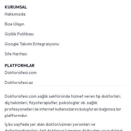
KURUMSAL
Hakkımızda
Bize Ulaşın
Gizlilik Politikası
Google Takvim Entegrasyonu
Site Haritası
PLATFORMLAR
Doktorsitesi.com
Doktorsitesi.az
Doktorsitesi.com sağlık sektöründe hizmet veren tıp doktorları,
diş hekimleri, fizyoterapistler, psikologlar vb. sağlık
profesyonelleri ile internet kullanıcılarını buluşturan bağımsız bir
platformdur.
İş bu sayfada yer alan doktor/uzman yorumları ve
değerlendirmeleri, ilgili doktorun/uzmanın doğrudan veya dolaylı