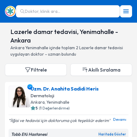
Doktor, klinik ara...
Lazerle damar tedavisi, Yenimahalle -
Ankara
Ankara
Yenimahalle
içinde toplam
2
Lazerle damar tedavisi
uygulayan doktor - uzman bulundu
Filtrele
Akıllı Sıralama
Uzm. Dr. Anahita Sadidi Heris
Dermatoloji
Ankara
, Yenimahalle
5
(
1
Değerlendirme)
Devamı
İlğisi ve tedavisi için doktoruma çok teşekkür ederim
Tobb Etü Hastanesi
Haritada Göster