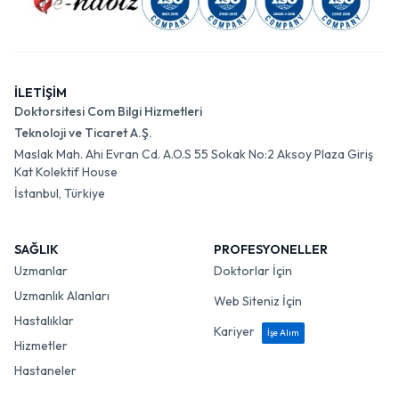
İLETİŞİM
Doktorsitesi Com Bilgi Hizmetleri
Teknoloji ve Ticaret A.Ş.
Maslak Mah. Ahi Evran Cd. A.O.S 55 Sokak No:2 Aksoy Plaza Giriş
Kat Kolektif House
İstanbul, Türkiye
SAĞLIK
PROFESYONELLER
Uzmanlar
Doktorlar İçin
Uzmanlık Alanları
Web Siteniz İçin
Hastalıklar
Kariyer
İşe Alım
Hizmetler
Hastaneler