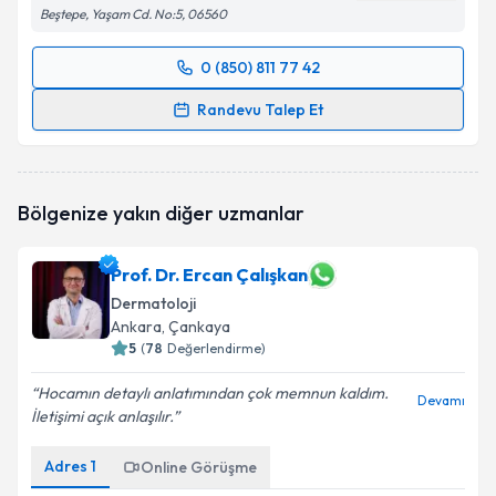
Beştepe, Yaşam Cd. No:5, 06560
0 (850) 811 77 42
Randevu Takvimi Talebi
Randevu Talep Et
Uzm. Dr. Anahita Sadidi Heris
için randevu takvimi
talebi oluşturun. Size bu uzmandan randevu almanız
için bir takvim hazırlandığında e-posta ile
Bölgenize yakın diğer uzmanlar
bilgilendireceğiz.
E-posta Adresiniz
Prof. Dr. Ercan Çalışkan
Dermatoloji
Ankara
, Çankaya
5
(
78
Değerlendirme)
Kişisel verilerimin işlenmesine ilişkin
Aydınlatma
Hocamın detaylı anlatımından çok memnun kaldım.
Metni
'ni okudum ve kişisel verilerimin belirtilen
Devamı
İletişimi açık anlaşılır.
kapsamda işlenmesini kabul ediyorum.
Adres
1
Online Görüşme
Takvim Talebini Gönder