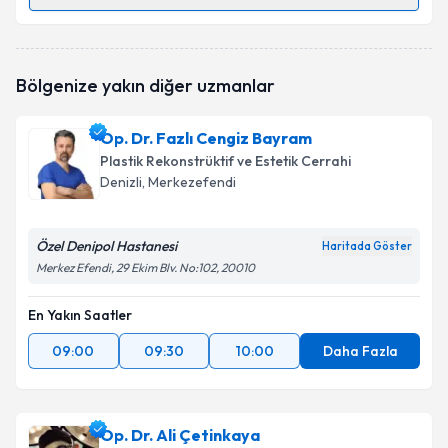
Randevu Takvimi Talebi
Op. Dr. Toygar Ünveren
için randevu takvimi talebi
Bölgenize yakın diğer uzmanlar
oluşturun. Size bu uzmandan randevu almanız için bir
takvim hazırlandığında e-posta ile bilgilendireceğiz.
Op. Dr. Fazlı Cengiz Bayram
E-posta Adresiniz
Plastik Rekonstrüktif ve Estetik Cerrahi
Denizli
, Merkezefendi
Özel Denipol Hastanesi
Kişisel verilerimin işlenmesine ilişkin
Aydınlatma
Haritada Göster
Metni
'ni okudum ve kişisel verilerimin belirtilen
Merkez Efendi, 29 Ekim Blv. No:102, 20010
kapsamda işlenmesini kabul ediyorum.
En Yakın Saatler
Takvim Talebini Gönder
09:00
09:30
10:00
Daha Fazla
Op. Dr. Ali Çetinkaya