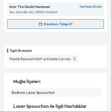
İzmir Tire Devlet Hastanesi
Haritada Göster
Kişisel verilerimin işlenmesine ilişkin
Aydınlatma
Yeni, İnönü Blv. No:1, 35900 Tire/İzmir
Metni
'ni okudum ve kişisel verilerimin belirtilen
kapsamda işlenmesini kabul ediyorum.
Randevu Talep Et
Randevu Takvimi Talebi
Takvim Talebini Gönder
Dr. Mehmet Çilengir
için randevu takvimi talebi
oluşturun. Size bu uzmandan randevu almanız için bir
İlgili Branşlar
takvim hazırlandığında e-posta ile bilgilendireceğiz.
Plastik Rekonstrüktif ve Estetik Cerrahi
1
E-posta Adresiniz
Muğla İlçeleri
Kişisel verilerimin işlenmesine ilişkin
Aydınlatma
Bodrum
Metni
Lazer liposuction
'ni okudum ve kişisel verilerimin belirtilen
kapsamda işlenmesini kabul ediyorum.
Lazer liposuction ile İlgili Hastalıklar