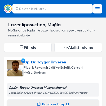
Doktor, klinik ara...
Lazer liposuction, Muğla
Muğla
içinde toplam
4
Lazer liposuction
uygulayan doktor -
uzman bulundu
Filtrele
Akıllı Sıralama
Op. Dr. Toygar Ünveren
Plastik Rekonstrüktif ve Estetik Cerrahi
Muğla
, Bodrum
Op.Dr. Toygar Ünveren Muayenehanesi
Cevat Şakir, Kıbrıs Şehitleri Cd. No:337A, 48400 Bodrum/Muğla
Randevu Talep Et