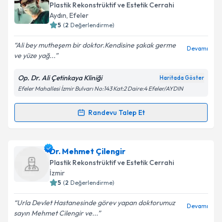
Plastik Rekonstrüktif ve Estetik Cerrahi
Aydın
, Efeler
5
(
2
Değerlendirme)
Ali bey mutheşem bir doktor.Kendisine şakak germe
Devamı
ve yüze yağ...
Op. Dr. Ali Çetinkaya Kliniği
Haritada Göster
Efeler Mahallesi İzmir Bulvarı No:143 Kat:2 Daire:4 Efeler/AYDIN
Randevu Talep Et
Randevu Takvimi Talebi
Op. Dr. Ali Çetinkaya
için randevu takvimi talebi
Dr. Mehmet Çilengir
oluşturun. Size bu uzmandan randevu almanız için bir
Plastik Rekonstrüktif ve Estetik Cerrahi
takvim hazırlandığında e-posta ile bilgilendireceğiz.
İzmir
5
(
2
Değerlendirme)
E-posta Adresiniz
Urla Devlet Hastanesinde görev yapan doktorumuz
Devamı
sayın Mehmet Cilengir ve...