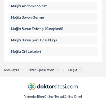
Takvim Talebini Gönder
Muğla Abdominoplasti
Muğla Boyun Germe
Muğla Burun Estetiği (Rinoplasti)
Muğla Burun Şekil Bozukluğu
Muğla Cilt Lekeleri
Ana Sayfa
Lazer Liposuction
Muğla
Videolar
Blog
Online Terapi
Online Diyet