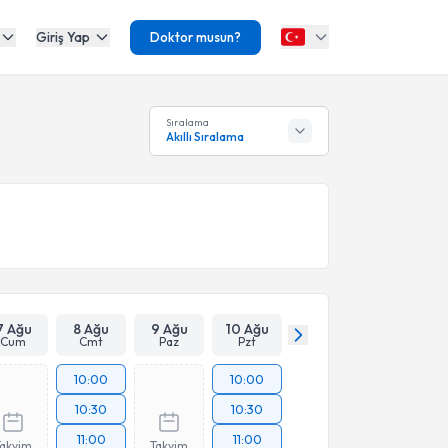
Giriş Yap
Doktor musun?
Sıralama
Akıllı Sıralama
7 Ağu
8 Ağu
9 Ağu
10 Ağu
Cum
Cmt
Paz
Pzt
10:00
10:00
10:30
10:30
11:00
11:00
Takvim
Takvim