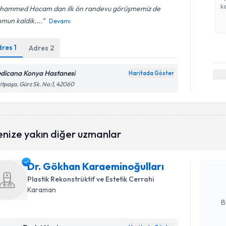
ka
hammed Hocam dan ilk ön randevu görüşmemiz de
mun kaldik....
Devamı
dres
1
Adres
2
dicana Konya Hastanesi
Haritada Göster
itpaşa, Gürz Sk. No:1, 42060
Randevu T
enize yakın diğer uzmanlar
Dr. Gökha
oluşturun. 
Dr. Gökhan Karaeminoğulları
hazırlandığ
Plastik Rekonstrüktif ve Estetik Cerrahi
E-posta Ad
Karaman
B