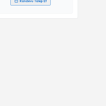
Randevu Talep Et
 verilerimin işlenmesine ilişkin
Aydınlatma Metni
'ni
 ve kişisel verilerimin belirtilen kapsamda
esini kabul ediyorum.
Takvim Talebini Gönder