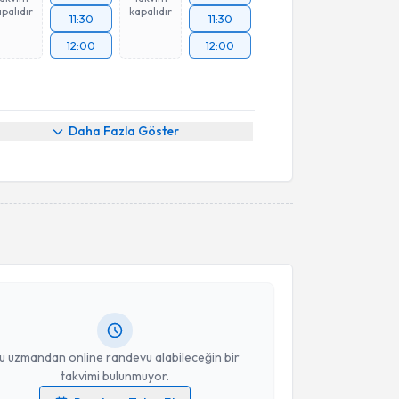
palıdır
kapalıdır
11:30
11:30
12:00
12:00
Daha Fazla Göster
akvimi Talebi
n Karaeminoğulları
için randevu takvimi talebi
Size bu uzmandan randevu almanız için bir takvim
ında e-posta ile bilgilendireceğiz.
resiniz
u uzmandan online randevu alabileceğin bir
takvimi bulunmuyor.