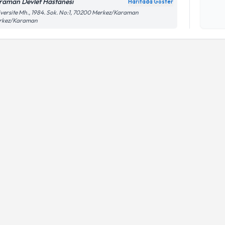
raman Devlet Hastanesı
Haritada Göster
Kişisel
versite Mh., 1984. Sok. No:1, 70200 Merkez/Karaman
rkez/Karaman
okudum
işlenm