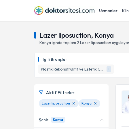
Uzmanlar
Klin
Lazer liposuction, Konya
Konya
içinde toplam
2
Lazer liposuction
uygulayan
İlgili Branşlar
Plastik Rekonstrüktif ve Estetik Cerrahi
1
Aktif Filtreler
Lazer liposuction
Konya
Şehir
Konya