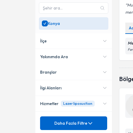
Mu
men
Konya
A
İlçe
Me
Fer
Yakınımda Ara
Branşlar
Konumuma yakın uzmanları
Selçuklu
Bölg
göster
İlgi Alanları
Hizmetler
Lazer liposuction
Plastik Rekonstrüktif ve Estetik
Cerrahi
Mezuniyet
Abdominoplasti
Daha Fazla Filtre