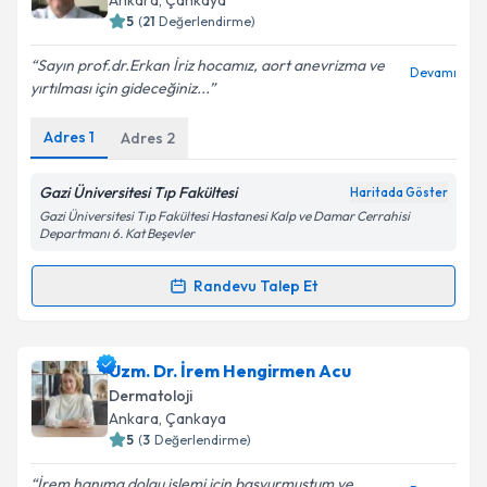
Ankara
, Çankaya
5
(
21
Değerlendirme)
E-posta Adresiniz
Sayın prof.dr.Erkan İriz hocamız, aort anevrizma ve
Devamı
yırtılması için gideceğiniz...
Adres
1
Adres
2
Kişisel verilerimin işlenmesine ilişkin
Aydınlatma
Metni
'ni okudum ve kişisel verilerimin belirtilen
kapsamda işlenmesini kabul ediyorum.
Gazi Üniversitesi Tıp Fakültesi
Haritada Göster
Gazi Üniversitesi Tıp Fakültesi Hastanesi Kalp ve Damar Cerrahisi
Departmanı 6. Kat Beşevler
Takvim Talebini Gönder
Randevu Talep Et
Randevu Takvimi Talebi
Prof. Dr. Erkan İriz
için randevu takvimi talebi
Uzm. Dr. İrem Hengirmen Acu
oluşturun. Size bu uzmandan randevu almanız için bir
Dermatoloji
takvim hazırlandığında e-posta ile bilgilendireceğiz.
Ankara
, Çankaya
5
(
3
Değerlendirme)
E-posta Adresiniz
İrem hanıma dolgu işlemi için başvurmuştum ve