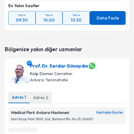
En Yakın Saatler
Yarın
Yarın
Yarın
Daha Fazla
09:30
10:00
10:30
Bölgenize yakın diğer uzmanlar
Prof. Dr. Serdar Günaydın
Kalp Damar Cerrahisi
Ankara
, Yenimahalle
Adres
1
Adres
2
Medical Park Ankara Hastanesi
Haritada Göster
Kent Koop Mah 1868. Sok, Batıkent Blv. No:15, 06680