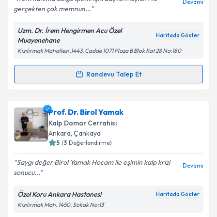
Devamı
gerçekten çok memnun...
Uzm. Dr. İrem Hengirmen Acu Özel
Kişisel verilerimin işlenmesine ilişkin
Aydınlatma
Haritada Göster
Muayenehane
Metni
'ni okudum ve kişisel verilerimin belirtilen
Kızılırmak Mahallesi ,1443. Cadde 1071 Plaza B Blok Kat 28 No:180
kapsamda işlenmesini kabul ediyorum.
Randevu Talep Et
Randevu Takvimi Talebi
Takvim Talebini Gönder
Uzm. Dr. İrem Hengirmen Acu
için randevu takvimi
Prof. Dr. Birol Yamak
talebi oluşturun. Size bu uzmandan randevu almanız
Kalp Damar Cerrahisi
için bir takvim hazırlandığında e-posta ile
Ankara
, Çankaya
bilgilendireceğiz.
5
(
3
Değerlendirme)
E-posta Adresiniz
Saygı değer Birol Yamak Hocam ile eşimin kalp krizi
Devamı
sonucu...
Özel Koru Ankara Hastanesi
Haritada Göster
Kızılırmak Mah. 1450. Sokak No:13
Kişisel verilerimin işlenmesine ilişkin
Aydınlatma