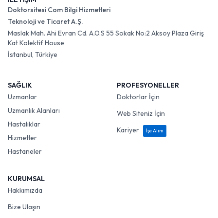
Doktorsitesi Com Bilgi Hizmetleri
Teknoloji ve Ticaret A.Ş.
Maslak Mah. Ahi Evran Cd. A.O.S 55 Sokak No:2 Aksoy Plaza Giriş
Kat Kolektif House
İstanbul, Türkiye
SAĞLIK
PROFESYONELLER
Uzmanlar
Doktorlar İçin
Uzmanlık Alanları
Web Siteniz İçin
Hastalıklar
Kariyer
İşe Alım
Hizmetler
Hastaneler
KURUMSAL
Hakkımızda
Bize Ulaşın