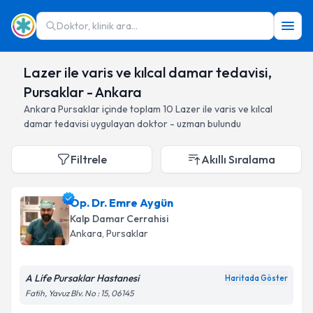
Doktor, klinik ara...
Lazer ile varis ve kılcal damar tedavisi,
Pursaklar - Ankara
Ankara
Pursaklar
içinde toplam
10
Lazer ile varis ve kılcal
damar tedavisi
uygulayan doktor - uzman bulundu
Filtrele
Akıllı Sıralama
Op. Dr. Emre Aygün
Kalp Damar Cerrahisi
Ankara
, Pursaklar
A Life Pursaklar Hastanesi
Haritada Göster
Fatih, Yavuz Blv. No : 15, 06145