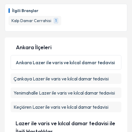
Prof. Dr. Haşmet BARDAKÇI
için randevu takvimi
talebi oluşturun. Size bu uzmandan randevu almanız
İlgili Branşlar
için bir takvim hazırlandığında e-posta ile
bilgilendireceğiz.
Kalp Damar Cerrahisi
1
E-posta Adresiniz
Ankara İlçeleri
Kişisel verilerimin işlenmesine ilişkin
Aydınlatma
Ankara
Lazer ile varis ve kılcal damar tedavisi
Metni
'ni okudum ve kişisel verilerimin belirtilen
kapsamda işlenmesini kabul ediyorum.
Çankaya
Lazer ile varis ve kılcal damar tedavisi
Takvim Talebini Gönder
Yenimahalle
Lazer ile varis ve kılcal damar tedavisi
Keçiören
Lazer ile varis ve kılcal damar tedavisi
Lazer ile varis ve kılcal damar tedavisi ile
İlgili Hastalıklar