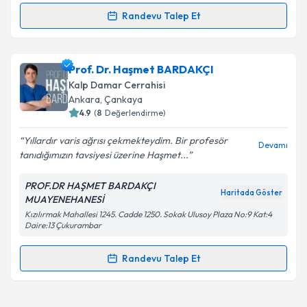
Metni
'ni okudum ve kişisel verilerimin belirtilen
kapsamda işlenmesini kabul ediyorum.
Randevu Talep Et
Randevu Takvimi Talebi
Takvim Talebini Gönder
Prof. Dr. Birol Yamak
için randevu takvimi talebi
Prof. Dr. Haşmet BARDAKÇI
oluşturun. Size bu uzmandan randevu almanız için bir
Kalp Damar Cerrahisi
takvim hazırlandığında e-posta ile bilgilendireceğiz.
Ankara
, Çankaya
4.9
(
8
Değerlendirme)
E-posta Adresiniz
Yıllardır varis ağrısı çekmekteydim. Bir profesör
Devamı
tanıdığımızın tavsiyesi üzerine Haşmet...
PROF.DR HAŞMET BARDAKÇI
Kişisel verilerimin işlenmesine ilişkin
Aydınlatma
Haritada Göster
MUAYENEHANESİ
Metni
'ni okudum ve kişisel verilerimin belirtilen
Kızılırmak Mahallesi 1245. Cadde 1250. Sokak Ulusoy Plaza No:9 Kat:4
kapsamda işlenmesini kabul ediyorum.
Daire:13 Çukurambar
Randevu Talep Et
Takvim Talebini Gönder
Randevu Takvimi Talebi