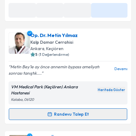
Op. Dr. Metin Yılmaz
Kalp Damar Cerrahisi
Ankara
, Keçiören
5
(
1
Değerlendirme)
Metin Bey'le ay önce annemin bypass ameliyatı
Devamı
sonrası tanıştık....
VM Medical Park (Keçiören) Ankara
Haritada Göster
Hastanesi
Kalaba, 06120
Randevu Talep Et
Randevu Takvimi Talebi