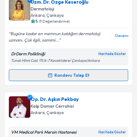
Op. Dr. Metin Yılmaz
için randevu takvimi talebi
Uzm. Dr. Özge Keseroğlu
oluşturun. Size bu uzmandan randevu almanız için bir
Dermatoloji
takvim hazırlandığında e-posta ile bilgilendireceğiz.
Ankara
, Çankaya
5
(
1
Değerlendirme)
E-posta Adresiniz
Bugüne kadar en memnun kaldığım dermatoloji
Devamı
uzmanı. Çok ilgili, samimi...
DrDerm Polikliniği
Haritada Göster
Kişisel verilerimin işlenmesine ilişkin
Aydınlatma
Tunalı Hilmi Cad. 111/6-7 Kavaklıdere/ Çankaya/Ankara
Metni
'ni okudum ve kişisel verilerimin belirtilen
kapsamda işlenmesini kabul ediyorum.
Randevu Talep Et
Randevu Takvimi Talebi
Takvim Talebini Gönder
Uzm. Dr. Özge Keseroğlu
için randevu takvimi talebi
Op. Dr. Aşkın Pekbay
oluşturun. Size bu uzmandan randevu almanız için bir
Kalp Damar Cerrahisi
takvim hazırlandığında e-posta ile bilgilendireceğiz.
Ankara
, Çankaya
E-posta Adresiniz
VM Medical Park Mersin Hastanesi
Haritada Göster