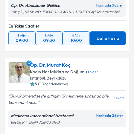
Op. Dr. Abdulkadir Güllüce
Haritada Göster
Yakuplu, 67. Sk. NO: 13 KAT: 3 İC KAPI NO:3, 34520 Beylikdüzü/İstanbul
En Yakın Saatler
8 Ağu
8 Ağu
8 Ağu
Daha Fazla
09:00
09:30
10:00
Op. Dr. Murat Koç
Kadın Hastalıkları ve Doğum
+
1
diğer
İstanbul
, Beylikdüzü
5
(
1
Değerlendirme)
Büyük bir endişeyle gittiğim ilk muayene sırasında bile
Devamı
beni inanılmaz...
Medicana International Hastanesi
Haritada Göster
Büyükşehir, Beylikdüzü Cd. No:3