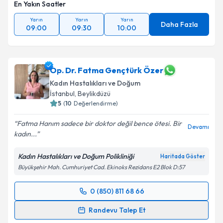
En Yakın Saatler
Yarın
Yarın
Yarın
Daha Fazla
09:00
09:30
10:00
Op. Dr. Fatma Gençtürk Özer
Kadın Hastalıkları ve Doğum
İstanbul
, Beylikdüzü
5
(
10
Değerlendirme)
Fatma Hanım sadece bir doktor değil bence ötesi. Bir
Devamı
kadın...
Kadın Hastalıkları ve Doğum Polikliniği
Haritada Göster
Büyükşehir Mah. Cumhuriyet Cad. Ekinoks Rezidans E2 Blok D:57
0 (850) 811 68 66
Randevu Takvimi Talebi
Randevu Talep Et