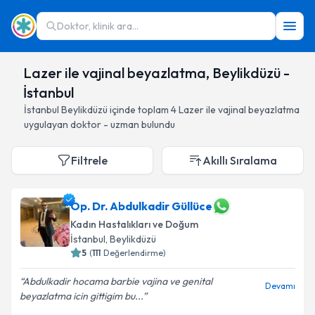
Doktor, klinik ara...
Lazer ile vajinal beyazlatma, Beylikdüzü -
İstanbul
İstanbul
Beylikdüzü
içinde toplam
4
Lazer ile vajinal beyazlatma
uygulayan doktor - uzman bulundu
Filtrele
Akıllı Sıralama
Op. Dr. Abdulkadir Güllüce
Kadın Hastalıkları ve Doğum
İstanbul
, Beylikdüzü
5
(
111
Değerlendirme)
Abdulkadir hocama barbie vajina ve genital
Devamı
beyazlatma icin gittigim bu...