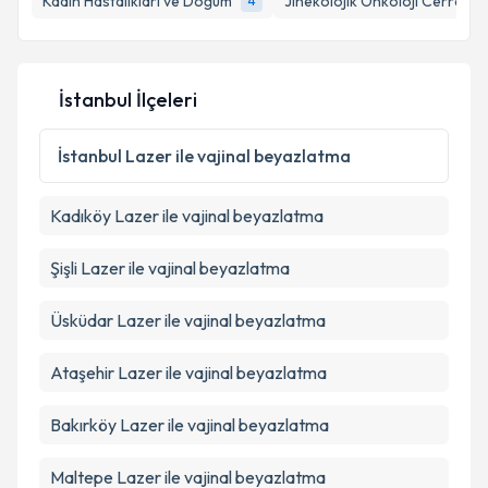
Kadın Hastalıkları ve Doğum
Jinekolojik Onkoloji Cerrahisi
4
E-posta Adresiniz
İstanbul İlçeleri
Kişisel verilerimin işlenmesine ilişkin
Aydınlatma
İstanbul
Lazer ile vajinal beyazlatma
Metni
'ni okudum ve kişisel verilerimin belirtilen
kapsamda işlenmesini kabul ediyorum.
Kadıköy
Lazer ile vajinal beyazlatma
Takvim Talebini Gönder
Şişli
Lazer ile vajinal beyazlatma
Üsküdar
Lazer ile vajinal beyazlatma
Ataşehir
Lazer ile vajinal beyazlatma
Bakırköy
Lazer ile vajinal beyazlatma
Maltepe
Lazer ile vajinal beyazlatma