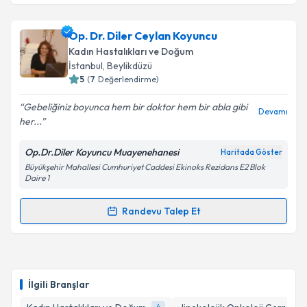
Op. Dr. Fatma Gençtürk Özer
için randevu takvimi
talebi oluşturun. Size bu uzmandan randevu almanız
Op. Dr. Diler Ceylan Koyuncu
için bir takvim hazırlandığında e-posta ile
bilgilendireceğiz.
Kadın Hastalıkları ve Doğum
İstanbul
, Beylikdüzü
E-posta Adresiniz
5
(
7
Değerlendirme)
Gebeliğiniz boyunca hem bir doktor hem bir abla gibi
Devamı
her...
Kişisel verilerimin işlenmesine ilişkin
Aydınlatma
Op.Dr.Diler Koyuncu Muayenehanesi
Haritada Göster
Metni
'ni okudum ve kişisel verilerimin belirtilen
Büyükşehir Mahallesi Cumhuriyet Caddesi Ekinoks Rezidans E2 Blok
kapsamda işlenmesini kabul ediyorum.
Daire 1
Randevu Talep Et
Takvim Talebini Gönder
Randevu Takvimi Talebi
Op. Dr. Diler Ceylan Koyuncu
için randevu takvimi
talebi oluşturun. Size bu uzmandan randevu almanız
İlgili Branşlar
için bir takvim hazırlandığında e-posta ile
bilgilendireceğiz.