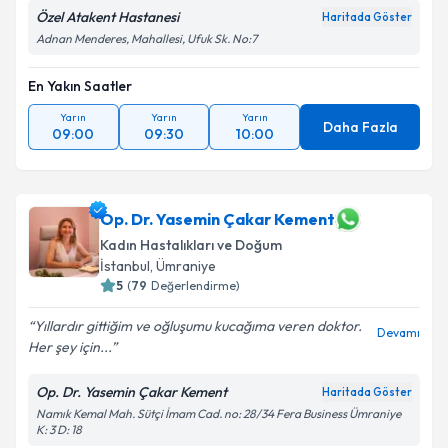
Özel Atakent Hastanesi
Haritada Göster
Adnan Menderes, Mahallesi, Ufuk Sk. No:7
En Yakın Saatler
Yarın
Yarın
Yarın
Daha Fazla
09:00
09:30
10:00
Op. Dr. Yasemin Çakar Kement
Kadın Hastalıkları ve Doğum
İstanbul
, Ümraniye
5
(
79
Değerlendirme)
Yıllardır gittiğim ve oğluşumu kucağıma veren doktor.
Devamı
Her şey için...
Op. Dr. Yasemin Çakar Kement
Haritada Göster
Namık Kemal Mah. Sütçi İmam Cad. no: 28/34 Fera Business Ümraniye
K: 3 D: 18