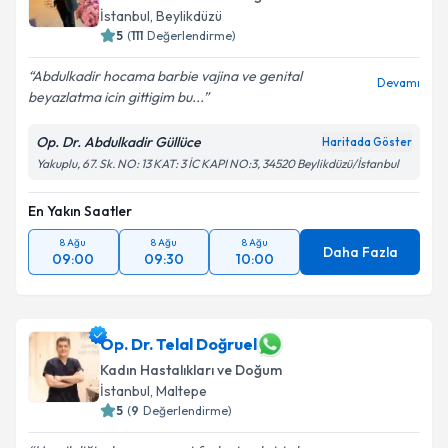
İstanbul
, Beylikdüzü
5
(
111
Değerlendirme)
Abdulkadir hocama barbie vajina ve genital
Devamı
beyazlatma icin gittigim bu...
Op. Dr. Abdulkadir Güllüce
Haritada Göster
Yakuplu, 67. Sk. NO: 13 KAT: 3 İC KAPI NO:3, 34520 Beylikdüzü/İstanbul
En Yakın Saatler
8 Ağu
8 Ağu
8 Ağu
Daha Fazla
09:00
09:30
10:00
Op. Dr. Telal Doğruel
Kadın Hastalıkları ve Doğum
İstanbul
, Maltepe
5
(
9
Değerlendirme)