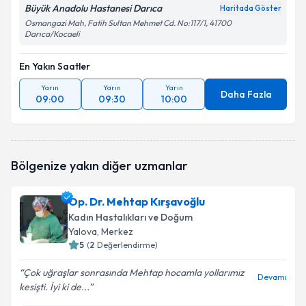
Büyük Anadolu Hastanesi Darıca
Haritada Göster
Osmangazi Mah, Fatih Sultan Mehmet Cd. No:117/1, 41700
Darıca/Kocaeli
En Yakın Saatler
Yarın
Yarın
Yarın
Daha Fazla
09:00
09:30
10:00
Bölgenize yakın diğer uzmanlar
Op. Dr. Mehtap Kırşavoğlu
Kadın Hastalıkları ve Doğum
Yalova
, Merkez
5
(
2
Değerlendirme)
Çok uğraşlar sonrasında Mehtap hocamla yollarımız
Devamı
kesişti. İyi ki de...