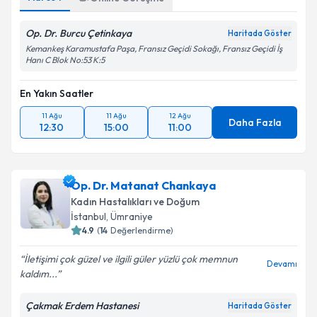
Op. Dr. Burcu Çetinkaya
Haritada Göster
Kemankeş Karamustafa Paşa, Fransız Geçidi Sokağı, Fransız Geçidi İş
Hanı C Blok No:53 K:5
En Yakın Saatler
11 Ağu
11 Ağu
12 Ağu
Daha Fazla
12:30
15:00
11:00
Op. Dr. Matanat Chankaya
Kadın Hastalıkları ve Doğum
İstanbul
, Ümraniye
4.9
(
14
Değerlendirme)
İletişimi çok güzel ve ilgili güler yüzlü çok memnun
Devamı
kaldım...
Çakmak Erdem Hastanesi
Haritada Göster