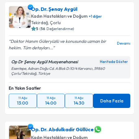
Op. Dr. Şenay Aygül
Kadın Hastalıkları ve Doğum
+
1
diğer
Tekirdağ
, Çorlu
5
(
56
Değerlendirme)
Doktor Hanım Güleryüzlü ve konusunda uzman bir
Devamı
hekim. Tüm detayları...
Op Dr Şenay Aygül Muayenehanesi
Haritada Göster
Esentepe, Adnan Doğu Cd. A Blok D:10/4 Kervancı, 59860
Çorlu/Tekirdağ, Türkiye
En Yakın Saatler
11 Ağu
11 Ağu
11 Ağu
Daha Fazla
13:00
14:00
14:30
Op. Dr. Abdulkadir Güllüce
Kadın Hastalıkları ve Doğum