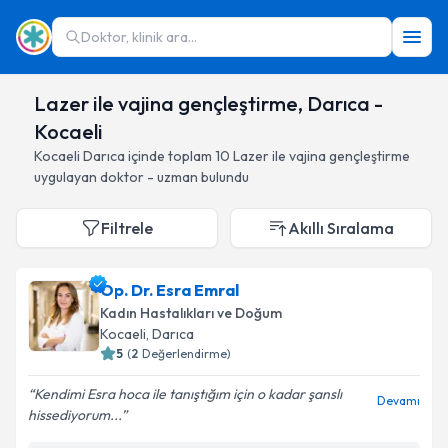
Doktor, klinik ara...
Lazer ile vajina gençleştirme, Darıca -
Kocaeli
Kocaeli
Darıca
içinde toplam
10
Lazer ile vajina gençleştirme
uygulayan doktor - uzman bulundu
Filtrele
Akıllı Sıralama
Op. Dr. Esra Emral
Kadın Hastalıkları ve Doğum
Kocaeli
, Darıca
5
(
2
Değerlendirme)
Kendimi Esra hoca ile tanıştığım için o kadar şanslı
Devamı
hissediyorum...