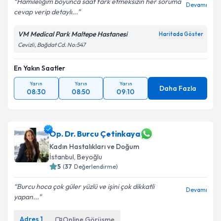
Hamileliğim boyunca saat fark etmeksizin her soruma
Devamı
cevap verip detaylı...
VM Medical Park Maltepe Hastanesi
Haritada Göster
Cevizli, Bağdat Cd. No:547
En Yakın Saatler
Yarın
Yarın
Yarın
Daha Fazla
08:30
08:50
09:10
Op. Dr. Burcu Çetinkaya
Kadın Hastalıkları ve Doğum
İstanbul
, Beyoğlu
5
(
37
Değerlendirme)
Burcu hoca çok güler yüzlü ve işini çok dikkatli
Devamı
yapan...
Adres
1
Online Görüşme