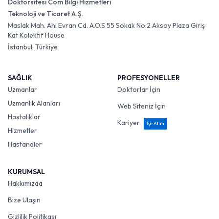
Doktorsitesi Com Bilgi Hizmetleri
Teknoloji ve Ticaret A.Ş.
Maslak Mah. Ahi Evran Cd. A.O.S 55 Sokak No:2 Aksoy Plaza Giriş
Kat Kolektif House
İstanbul, Türkiye
SAĞLIK
PROFESYONELLER
Uzmanlar
Doktorlar İçin
Uzmanlık Alanları
Web Siteniz İçin
Hastalıklar
Kariyer
İşe Alım
Hizmetler
Hastaneler
KURUMSAL
Hakkımızda
Bize Ulaşın
Gizlilik Politikası