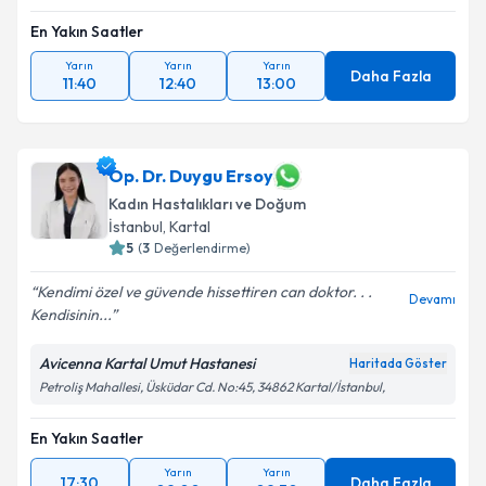
En Yakın Saatler
Yarın
Yarın
Yarın
Daha Fazla
11:40
12:40
13:00
Op. Dr. Duygu Ersoy
Kadın Hastalıkları ve Doğum
İstanbul
, Kartal
5
(
3
Değerlendirme)
Kendimi özel ve güvende hissettiren can doktor. . .
Devamı
Kendisinin...
Avicenna Kartal Umut Hastanesi
Haritada Göster
Petroliş Mahallesi, Üsküdar Cd. No:45, 34862 Kartal/İstanbul,
En Yakın Saatler
Yarın
Yarın
17:30
Daha Fazla