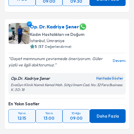
09:00
09:30
Op. Dr. Kadriye Şener
Kadın Hastalıkları ve Doğum
İstanbul
, Ümraniye
5
(
57
Değerlendirme)
Gayet memnunum çevremede öneriyorum. Güler
Devamı
yüzlü ve ilgili doktorumuz.
Op.Dr. Kadriye Şener
Haritada Göster
EvaGyn Klinik Namık Kemal Mah. Sütçü İmam Cad. No: 32 Fera Business
K: 3 D: 18
En Yakın Saatler
Yarın
Yarın
10 Ağu
Daha Fazla
12:15
13:00
09:00