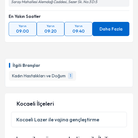
Saray Mahallesi Alemdağ Caddesi, Sezer Sk. No:3 D:5
En Yakın Saatler
Yarın
Yarın
Yarın
Daha Fazla
09:00
09:20
09:40
İlgili Branşlar
Kadın Hastalıkları ve Doğum
1
Kocaeli İlçeleri
Kocaeli
Lazer ile vajina gençleştirme