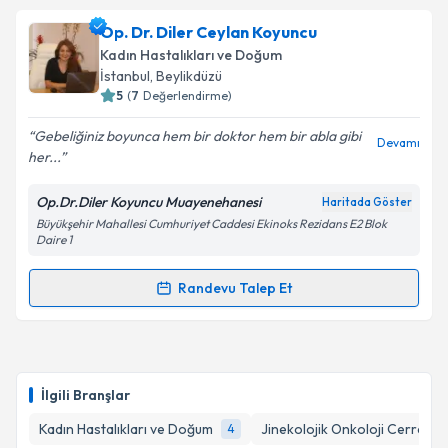
talebi oluşturun. Size bu uzmandan randevu almanız
Op. Dr. Diler Ceylan Koyuncu
için bir takvim hazırlandığında e-posta ile
bilgilendireceğiz.
Kadın Hastalıkları ve Doğum
İstanbul
, Beylikdüzü
E-posta Adresiniz
5
(
7
Değerlendirme)
Gebeliğiniz boyunca hem bir doktor hem bir abla gibi
Devamı
her...
Kişisel verilerimin işlenmesine ilişkin
Aydınlatma
Op.Dr.Diler Koyuncu Muayenehanesi
Haritada Göster
Metni
'ni okudum ve kişisel verilerimin belirtilen
Büyükşehir Mahallesi Cumhuriyet Caddesi Ekinoks Rezidans E2 Blok
kapsamda işlenmesini kabul ediyorum.
Daire 1
Randevu Talep Et
Takvim Talebini Gönder
Randevu Takvimi Talebi
Op. Dr. Diler Ceylan Koyuncu
için randevu takvimi
talebi oluşturun. Size bu uzmandan randevu almanız
İlgili Branşlar
için bir takvim hazırlandığında e-posta ile
bilgilendireceğiz.
Kadın Hastalıkları ve Doğum
Jinekolojik Onkoloji Cerrahisi
4