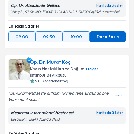
Op. Dr. Abdulkadir Güllüce
Haritada Göster
Yakuplu, 67. Sk. NO: 13 KAT: 3 İC KAPI NO:3, 34520 Beylikdüzü/İstanbul
En Yakın Saatler
09:00
09:30
10:00
Daha Fazla
Op. Dr. Murat Koç
Kadın Hastalıkları ve Doğum
+
1
diğer
İstanbul
, Beylikdüzü
5
(
1
Değerlendirme)
Büyük bir endişeyle gittiğim ilk muayene sırasında bile
Devamı
beni inanılmaz...
Medicana International Hastanesi
Haritada Göster
Büyükşehir, Beylikdüzü Cd. No:3
En Yakın Saatler