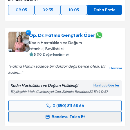
09:05
09:35
10:05
Daha Fazla
Op. Dr. Fatma Gençtürk Özer
Kadın Hastalıkları ve Doğum
İstanbul
, Beylikdüzü
5
(
10
Değerlendirme)
Fatma Hanım sadece bir doktor değil bence ötesi. Bir
Devamı
kadın...
Kadın Hastalıkları ve Doğum Polikliniği
Haritada Göster
Büyükşehir Mah. Cumhuriyet Cad. Ekinoks Rezidans E2 Blok D:57
0 (850) 811 68 66
Randevu Takvimi Talebi
Randevu Talep Et
Op. Dr. Fatma Gençtürk Özer
için randevu takvimi