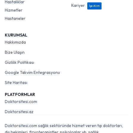
Hastalıklar
Kariyer
İşe Alım
Hizmetler
Hastaneler
KURUMSAL
Hakkımızda
Bize Ulaşın
Gizlilik Politikası
Google Takvim Entegrasyonu
Site Haritası
PLATFORMLAR
Doktorsitesi.com
Doktorsitesi.az
Doktorsitesi.com sağlık sektöründe hizmet veren tıp doktorları,
diş hekimleri, fizyoterapistler, psikologlar vb. sağlık