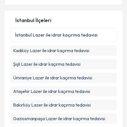
E-posta Adresiniz
İstanbul İlçeleri
Kişisel verilerimin işlenmesine ilişkin
Aydınlatma
İstanbul
Lazer ile idrar kaçırma tedavisi
Metni
'ni okudum ve kişisel verilerimin belirtilen
kapsamda işlenmesini kabul ediyorum.
Kadıköy
Lazer ile idrar kaçırma tedavisi
Takvim Talebini Gönder
Şişli
Lazer ile idrar kaçırma tedavisi
Ümraniye
Lazer ile idrar kaçırma tedavisi
Ataşehir
Lazer ile idrar kaçırma tedavisi
Bakırköy
Lazer ile idrar kaçırma tedavisi
Gaziosmanpaşa
Lazer ile idrar kaçırma tedavisi