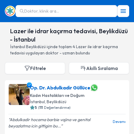
Doktor, klinik ara...
Lazer ile idrar kaçırma tedavisi, Beylikdüzü
- İstanbul
İstanbul
Beylikdüzü
içinde toplam
4
Lazer ile idrar kaçırma
tedavisi
uygulayan doktor - uzman bulundu
Filtrele
Akıllı Sıralama
Op. Dr. Abdulkadir Güllüce
Kadın Hastalıkları ve Doğum
İstanbul
, Beylikdüzü
5
(
111
Değerlendirme)
Abdulkadir hocama barbie vajina ve genital
Devamı
beyazlatma icin gittigim bu...