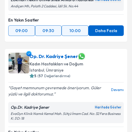
Andiçen Mh, Polatlı 2 Caddesi, İdil Sk. No:44
En Yakın Saatler
09:00
09:30
10:00
Daha Fazla
Op. Dr. Kadriye Şener
Kadın Hastalıkları ve Doğum
İstanbul
, Ümraniye
5
(
57
Değerlendirme)
Gayet memnunum çevremede öneriyorum. Güler
Devamı
yüzlü ve ilgili doktorumuz.
Op.Dr. Kadriye Şener
Haritada Göster
EvaGyn Klinik Namık Kemal Mah. Sütçü İmam Cad. No: 32 Fera Business
K: 3 D: 18