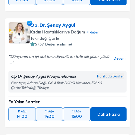
Op. Dr. Şenay Aygül
Kadın Hastalıkları ve Doğum
+
1
diğer
Tekirdağ
, Çorlu
5
(
57
Değerlendirme)
Dünyanın en iyi doktoru diyebilirim tatlı dili güler yüzlü
Devamı
...
Op Dr Şenay Aygül Muayenehanesi
Haritada Göster
Esentepe, Adnan Doğu Cd. A Blok D:10/4 Kervancı, 59860
Çorlu/Tekirdağ, Türkiye
En Yakın Saatler
11 Ağu
11 Ağu
11 Ağu
Daha Fazla
14:00
14:30
15:00