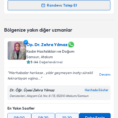
Randevu Talep Et
Randevu Takvimi Talebi
Op. Dr. Mürüde Çakartaş Dağdelen
için randevu
Bölgenize yakın diğer uzmanlar
takvimi talebi oluşturun. Size bu uzmandan randevu
almanız için bir takvim hazırlandığında e-posta ile
bilgilendireceğiz.
Op. Dr. Zehra Yılmaz
Kadın Hastalıkları ve Doğum
E-posta Adresiniz
Samsun
, Atakum
5
(
44
Değerlendirme)
Merhabalar herkese , yıldır geçmeyen inatçı sürekli
Devamı
Kişisel verilerimin işlenmesine ilişkin
Aydınlatma
tekrarlayan vajina...
Metni
'ni okudum ve kişisel verilerimin belirtilen
kapsamda işlenmesini kabul ediyorum.
Dr. Öğr. Üyesi Zehra Yılmaz
Haritada Göster
Denizevleri, Alaçam Cd. No: 8 /13, 55200 Atakum/Samsun
Takvim Talebini Gönder
En Yakın Saatler
09:00
09:20
10:20
Daha Fazla