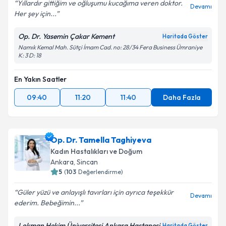
Yıllardır gittiğim ve oğluşumu kucağıma veren doktor.
Devamı
Her şey için...
Op. Dr. Yasemin Çakar Kement
Haritada Göster
Namık Kemal Mah. Sütçi İmam Cad. no: 28/34 Fera Business Ümraniye
K: 3 D: 18
En Yakın Saatler
09:40
11:20
11:40
Daha Fazla
Op. Dr. Tamella Taghiyeva
Kadın Hastalıkları ve Doğum
Ankara
, Sincan
5
(
103
Değerlendirme)
Güler yüzü ve anlayışlı tavırları için ayrıca teşekkür
Devamı
ederim. Bebeğimin...
Lokman Hekim Üniversitesi Ankara Hastanesi
Haritada Göster