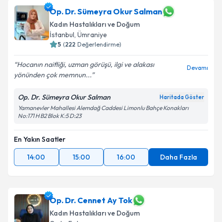
Op. Dr. Sümeyra Okur Salman
Kadın Hastalıkları ve Doğum
İstanbul
, Ümraniye
5
(
222
Değerlendirme)
Hocanın naifliği, uzman görüşü, ilgi ve alakası
Devamı
yönünden çok memnun...
Op. Dr. Sümeyra Okur Salman
Haritada Göster
Yamanevler Mahallesi Alemdağ Caddesi Limonlu Bahçe Konakları
No:171 H B2 Blok K:5 D:23
En Yakın Saatler
14:00
15:00
16:00
Daha Fazla
Op. Dr. Cennet Ay Tok
Kadın Hastalıkları ve Doğum