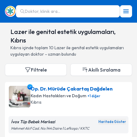
Doktor, klinik ara...
Lazer ile genital estetik uygulamaları,
Kıbrıs
Kıbrıs
içinde toplam
10
Lazer ile genital estetik uygulamaları
uygulayan doktor - uzman bulundu
Filtrele
Akıllı Sıralama
Op. Dr. Mürüde Çakartaş Dağdelen
Kadın Hastalıkları ve Doğum
+
1
diğer
Kıbrıs
İvox Tüp Bebek Merkezi
Haritada Göster
Mehmet Akif Cad. No:144 Daire:1 Lefkoşa / KKTC