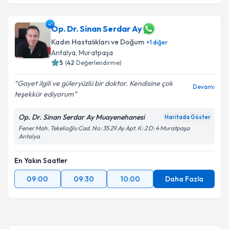
Op. Dr. Sinan Serdar Ay
Kadın Hastalıkları ve Doğum
+
1
diğer
Antalya
, Muratpaşa
5
(
42
Değerlendirme)
Gayet ilgili ve güleryüzlü bir doktor. Kendisine çok
Devamı
teşekkür ediyorum
Op. Dr. Sinan Serdar Ay Muayenehanesi
Haritada Göster
Fener Mah. Tekelioğlu Cad. No: 35 29.Ay Apt. K: 2 D: 4 Muratpaşa
Antalya
En Yakın Saatler
09:00
09:30
10:00
Daha Fazla