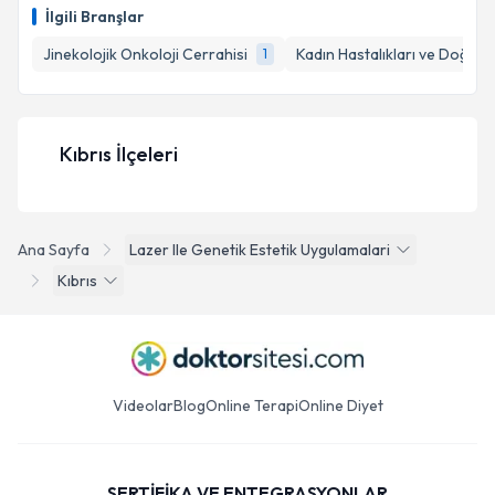
İlgili Branşlar
Jinekolojik Onkoloji Cerrahisi
Kadın Hastalıkları ve Doğum
1
Kıbrıs İlçeleri
Ana Sayfa
Lazer Ile Genetik Estetik Uygulamalari
Kıbrıs
Videolar
Blog
Online Terapi
Online Diyet
SERTİFİKA VE ENTEGRASYONLAR