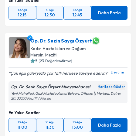
En Yakın Saatler
10 Ağu
10 Ağu
10 Ağu
Daha Fazla
12:15
12:30
12:45
Op. Dr. Sezin Saygı Özyurt
Kadın Hastalıkları ve Doğum
Mersin
, Mezitli
5
(
23
Değerlendirme)
Devamı
Çok ilgili güleryüzlü çok tatlı herkese tavsiye ederim
Op. Dr. Sezin Saygı Özyurt Muayenehanesi
Haritada Göster
Yeni Mahallesi, Gazi Mustafa Kemal Bulvarı, Ofisium İş Merkezi, Daire:
20, 33330 Mezitli / Mersin
En Yakın Saatler
10 Ağu
10 Ağu
10 Ağu
Daha Fazla
11:00
11:30
13:00