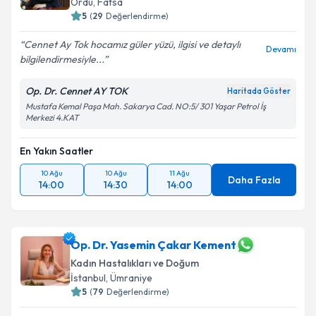
Ordu
, Fatsa
5
(
29
Değerlendirme)
Cennet Ay Tok hocamız güler yüzü, ilgisi ve detaylı
Devamı
bilgilendirmesiyle...
Op. Dr. Cennet AY TOK
Haritada Göster
Mustafa Kemal Paşa Mah. Sakarya Cad. NO:5/ 301 Yaşar Petrol İş
Merkezi 4.KAT
En Yakın Saatler
10 Ağu
10 Ağu
11 Ağu
Daha Fazla
14:00
14:30
14:00
Op. Dr. Yasemin Çakar Kement
Kadın Hastalıkları ve Doğum
İstanbul
, Ümraniye
5
(
79
Değerlendirme)