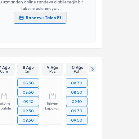
u uzmandan online randevu alabileceğin bir
takvimi bulunmuyor.
Randevu Talep Et
 verilerimin işlenmesine ilişkin
Aydınlatma Metni
'ni
 ve kişisel verilerimin belirtilen kapsamda
esini kabul ediyorum.
Takvim Talebini Gönder
7 Ağu
8 Ağu
9 Ağu
10 Ağu
Cum
Cmt
Paz
Pzt
08:30
08:30
08:50
08:50
09:10
09:10
Takvim
Takvim
palıdır
kapalıdır
09:30
09:30
09:50
09:50