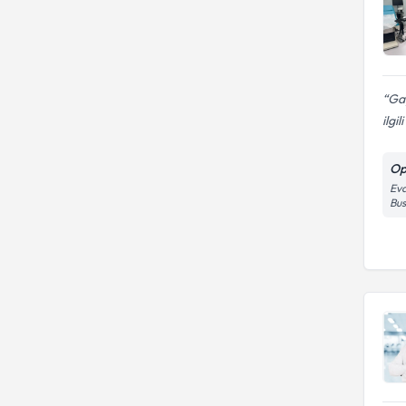
Ga
ilgi
Op
Eva
Bus