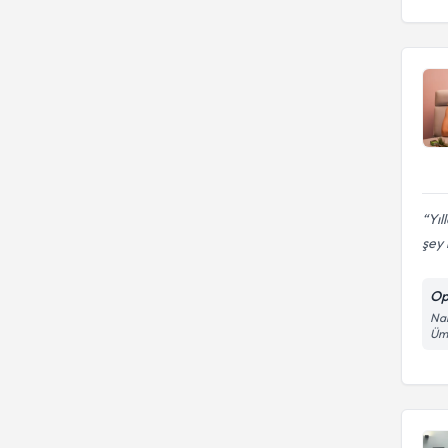
Yıl
şey i
Op
Nam
Ümr