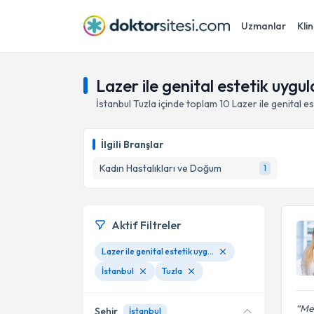
Uzmanlar
Klin
Lazer ile genital estetik uygul
İstanbul
Tuzla
içinde toplam
10
Lazer ile genital e
İlgili Branşlar
Kadın Hastalıkları ve Doğum
1
Aktif Filtreler
Lazer ile genital estetik uygulamaları
İstanbul
Tuzla
Me
Şehir
İstanbul