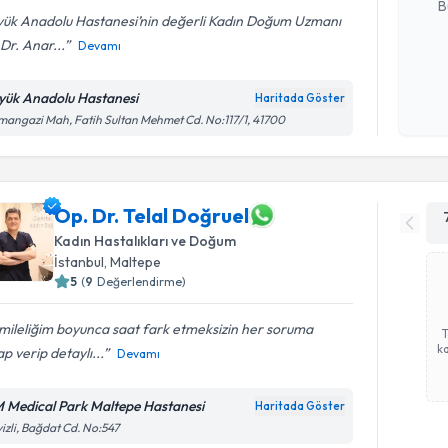
B
yük Anadolu Hastanesi’nin değerli Kadın Doğum Uzmanı
Dr. Anar...
Devamı
Kişisel
okudum
yük Anadolu Hastanesi
Haritada Göster
işlenm
angazi Mah, Fatih Sultan Mehmet Cd. No:117/1, 41700
Op. Dr. Telal Doğruel
Kadın Hastalıkları ve Doğum
İstanbul
, Maltepe
5
(
9
Değerlendirme)
mileliğim boyunca saat fark etmeksizin her soruma
ka
p verip detaylı...
Devamı
 Medical Park Maltepe Hastanesi
Haritada Göster
izli, Bağdat Cd. No:547