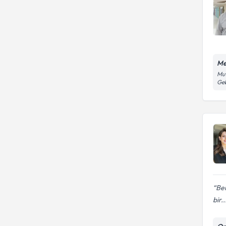
Me
Mut
Geb
Ben
bir..