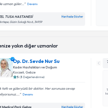
de uzman güler...
Devamı
Kişisel
okudum
EL TUSA HASTANESİ
Haritada Göster
işlenm
ıntepe, Güzin Sokağı No:6, 34959
enize yakın diğer uzmanlar
Op. Dr. Sevde Nur Su
Kadın Hastalıkları ve Doğum
Kocaeli
, Gebze
5
(
3
Değerlendirme)
 tatlı ve güleryüzlü bir doktor. Her sorunuza cevap
ka
iliyorsunuz....
Devamı
 Medical Park Gebze
Haritada Göster