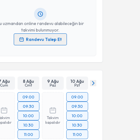
ında e-posta ile bilgilendireceğiz.
resiniz
u uzmandan online randevu alabileceğin bir
takvimi bulunmuyor.
Randevu Talep Et
 verilerimin işlenmesine ilişkin
Aydınlatma Metni
'ni
 ve kişisel verilerimin belirtilen kapsamda
esini kabul ediyorum.
Takvim Talebini Gönder
7 Ağu
8 Ağu
9 Ağu
10 Ağu
Cum
Cmt
Paz
Pzt
09:00
09:00
09:30
09:30
10:00
10:00
Takvim
Takvim
palıdır
kapalıdır
10:30
10:30
11:00
11:00