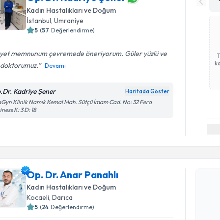
Kadın Hastalıkları ve Doğum
İstanbul
, Ümraniye
5
(
57
Değerlendirme)
yet memnunum çevremede öneriyorum. Güler yüzlü ve
ka
li doktorumuz.
Devamı
.Dr. Kadriye Şener
Haritada Göster
Gyn Klinik Namık Kemal Mah. Sütçü İmam Cad. No: 32 Fera
iness K: 3 D: 18
Randevu T
Op. Dr. A
Op. Dr. Anar Panahlı
bu uzmandan
Kadın Hastalıkları ve Doğum
posta ile bi
Kocaeli
, Darıca
5
(
24
Değerlendirme)
E-posta Ad