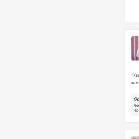
Хв
зам
Op.
Bah
:10