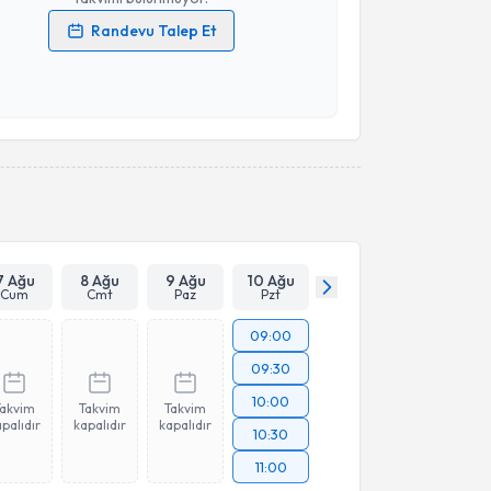
Randevu Talep Et
 verilerimin işlenmesine ilişkin
Aydınlatma Metni
'ni
 ve kişisel verilerimin belirtilen kapsamda
esini kabul ediyorum.
Takvim Talebini Gönder
7 Ağu
8 Ağu
9 Ağu
10 Ağu
Cum
Cmt
Paz
Pzt
09:00
09:30
10:00
Takvim
Takvim
Takvim
palıdır
kapalıdır
kapalıdır
10:30
11:00