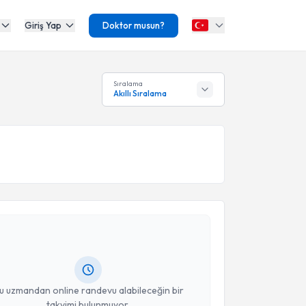
Giriş Yap
Doktor musun?
Sıralama
Akıllı Sıralama
akvimi Talebi
lis Koca
için randevu takvimi talebi oluşturun. Size
 randevu almanız için bir takvim hazırlandığında e-
lgilendireceğiz.
resiniz
u uzmandan online randevu alabileceğin bir
takvimi bulunmuyor.