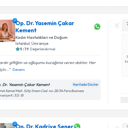
Op. Dr. Yasemin Çakar
Kement
Kadın Hastalıkları ve Doğum
İstanbul
, Ümraniye
5
(
79
Değerlendirme)
ka
lardır gittiğim ve oğluşumu kucağıma veren doktor. Her
çin...
Devamı
. Dr. Yasemin Çakar Kement
Haritada Göster
ık Kemal Mah. Sütçi İmam Cad. no: 28/34 Fera Business
aniye K: 3 D: 18
Op. Dr. Kadriye Şener