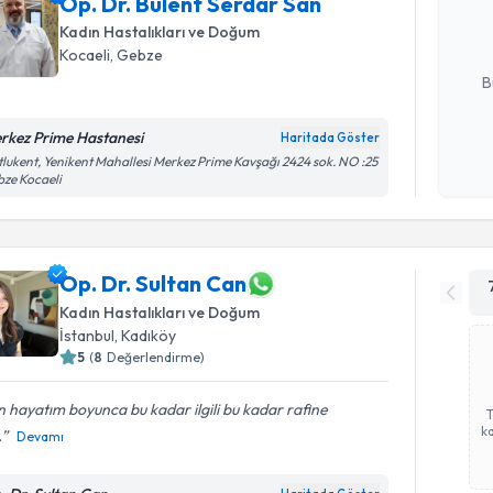
Op. Dr. Bülent Serdar San
hazırlandığ
Kadın Hastalıkları ve Doğum
E-posta Ad
Kocaeli
, Gebze
B
rkez Prime Hastanesi
Haritada Göster
Kişisel
lukent, Yenikent Mahallesi Merkez Prime Kavşağı 2424 sok. NO :25
ze Kocaeli
okudum
işlenm
Op. Dr. Sultan Can
Kadın Hastalıkları ve Doğum
İstanbul
, Kadıköy
5
(
8
Değerlendirme)
 hayatım boyunca bu kadar ilgili bu kadar rafine
ka
.
Devamı