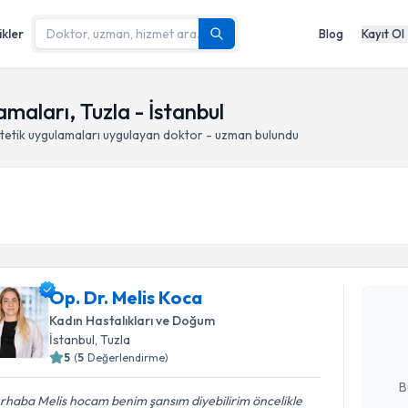
ikler
Blog
Kayıt Ol
amaları, Tuzla - İstanbul
stetik uygulamaları
uygulayan doktor - uzman bulundu
Randevu T
Op. Dr. Me
Op. Dr. Melis Koca
bu uzmandan
Kadın Hastalıkları ve Doğum
posta ile bi
İstanbul
, Tuzla
5
(
5
Değerlendirme)
E-posta Ad
B
rhaba Melis hocam benim şansım diyebilirim öncelikle