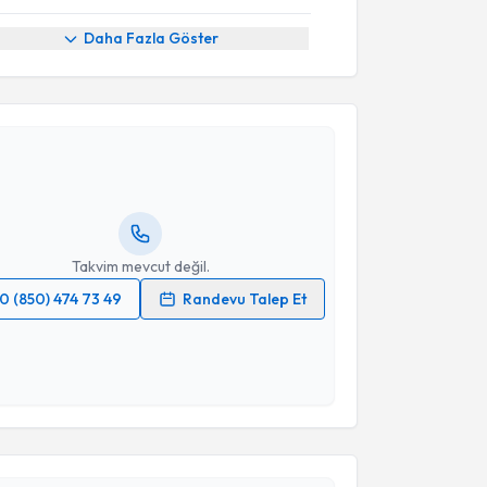
Daha Fazla Göster
akvimi Talebi
ina Ergül
için randevu takvimi talebi oluşturun. Size bu
ndevu almanız için bir takvim hazırlandığında e-
lgilendireceğiz.
resiniz
Takvim mevcut değil.
0 (850) 474 73 49
Randevu Talep Et
 verilerimin işlenmesine ilişkin
Aydınlatma Metni
'ni
 ve kişisel verilerimin belirtilen kapsamda
esini kabul ediyorum.
akvimi Talebi
Takvim Talebini Gönder
ülent Serdar San
için randevu takvimi talebi
Size bu uzmandan randevu almanız için bir takvim