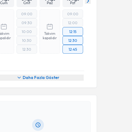
Cum
Cmt
Paz
Pzt
09:00
09:00
09:30
12:00
10:00
12:15
Takvim
Takvim
palıdır
kapalıdır
10:30
12:30
12:30
12:45
Daha Fazla Göster
akvimi Talebi
nar Panahlı
için randevu takvimi talebi oluşturun. Size
 randevu almanız için bir takvim hazırlandığında e-
lgilendireceğiz.
resiniz