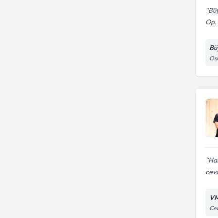
Bü
Op. 
Bü
Osm
Ha
ceva
VM
Cev