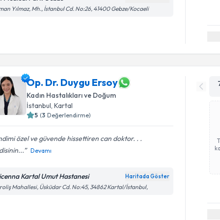
an Yılmaz, Mh., İstanbul Cd. No:26, 41400 Gebze/Kocaeli
Op. Dr. Duygu Ersoy
Kadın Hastalıkları ve Doğum
İstanbul
, Kartal
5
(
3
Değerlendirme)
dimi özel ve güvende hissettiren can doktor. . .
ka
isinin...
Devamı
icenna Kartal Umut Hastanesi
Haritada Göster
roliş Mahallesi, Üsküdar Cd. No:45, 34862 Kartal/İstanbul,