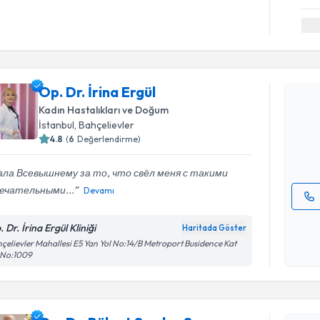
Randevu T
Op. Dr. İrina Ergül
Op. Dr. İr
uzmandan ra
Kadın Hastalıkları ve Doğum
posta ile bi
İstanbul
, Bahçelievler
4.8
(
6
Değerlendirme)
E-posta Ad
ала Всевышнему за то, что свёл меня с такими
ечательными...
Devamı
Kişisel
 Dr. İrina Ergül Kliniği
Haritada Göster
okudum
çelievler Mahallesi E5 Yan Yol No:14/B Metroport Busidence Kat
işlenm
Randevu T
 No:1009
Op. Dr. B
oluşturun. 