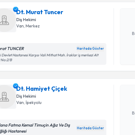
Dt. Murat
uzmandan ra
Dt. Murat Tuncer
posta ile bi
Diş Hekimi
E-posta Ad
Van
, Merkez
B
rat TUNCER
Haritada Göster
Kişisel
i Devlet Hastanesi Karşısı Vali Mithat Mah. İraklar iş merkezi Alt
 No:2/B
Randevu T
okudum
işlenm
Dt. Hamiy
uzmandan ra
Dt. Hamiyet Çiçek
posta ile bi
Diş Hekimi
Van
, İpekyolu
E-posta Ad
B
ana Fatma Kemal Timuçin Ağız Ve Dış
Haritada Göster
ğlığı Hastanesi
Kişisel