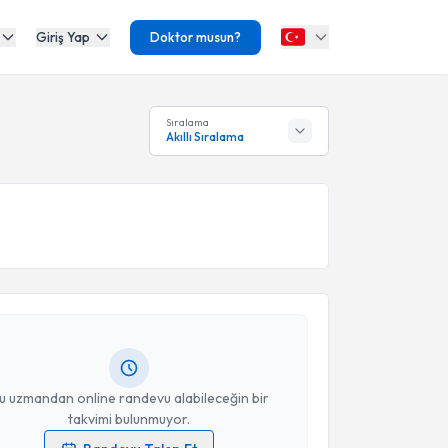
Giriş Yap
Doktor musun?
Sıralama
Akıllı Sıralama
akvimi Talebi
 Bozyel
için randevu takvimi talebi oluşturun. Size bu
ndevu almanız için bir takvim hazırlandığında e-
lgilendireceğiz.
resiniz
u uzmandan online randevu alabileceğin bir
takvimi bulunmuyor.