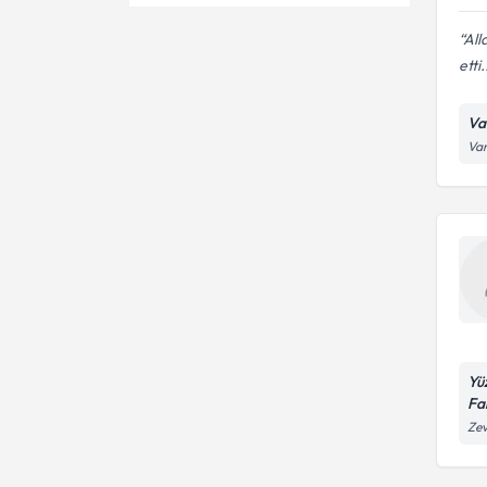
Pembe Estetik
Ünvan
Lazer cerrahisi
All
Ağız Koruyucusu
Kanal tedavisi
etti.
Diğer
Bonding
Bleaching (diş beyazlatma)
EGE ÜNİVERSİTESİ
Va
Dt.
Diş Çürüğü
Van
Çocuk diş tedavisi
GAZİ ÜNİVERSİTESİ
Diş Dolgusu
Dental implant
Diş Eti İltihabı
Empress porselen kaplama
Kemik Grefti
Estetik dolgu
Köprü Uygulaması
İmplant uygulaması
Tam Ve Parsiyel Protezler
Sedasyon ile diş tedavisi
Yü
Fa
Sinus cerrahisi
Ze