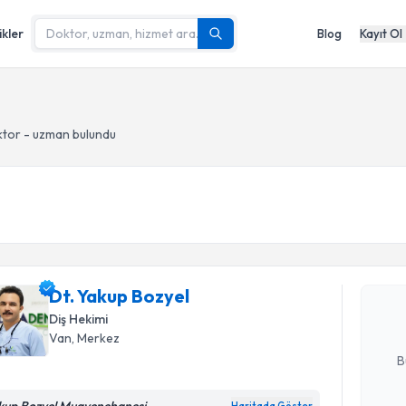
ikler
Blog
Kayıt Ol
tor - uzman bulundu
Randevu T
Dt. Yakup
uzmandan ra
Dt. Yakup Bozyel
posta ile bi
Diş Hekimi
E-posta Ad
Van
, Merkez
B