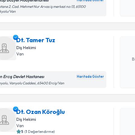
kup Bozyel Muayenehanesi
Haritada Göster
Randevu T
Kişisel
tane 2. Cad. Mehmet Nur Arvas iş merkezi no:13, 65100
kyolu/Van
okudum
işlenm
Dt. Tamer
uzmandan ra
Dt. Tamer Tuz
posta ile bi
Diş Hekimi
E-posta Ad
Van
B
n Ercış Devlet Hastanesı
Haritada Göster
Kişisel
yolu, Vanyolu Caddesi, 65400 Erciş/Van
okudum
Randevu T
işlenm
Dt. Ozan 
Dt. Ozan Köroğlu
uzmandan ra
Diş Hekimi
posta ile bi
Van
5
(
1
Değerlendirme)
E-posta Ad