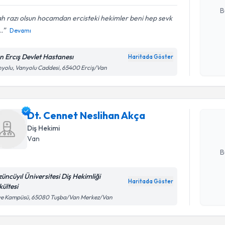
B
ah razı olsun hocamdan ercisteki hekimler beni hep sevk
..
Devamı
Kişisel
okudum
n Ercış Devlet Hastanesı
Haritada Göster
Randevu T
işlenm
yolu, Vanyolu Caddesi, 65400 Erciş/Van
Dt. Cenne
oluşturun. 
Dt. Cennet Neslihan Akça
hazırlandığ
Diş Hekimi
Van
E-posta Ad
B
züncüyıl Üniversitesi Diş Hekimliği
Haritada Göster
kültesi
Kişisel
Randevu T
ve Kampüsü, 65080 Tuşba/Van Merkez/Van
okudum
işlenm