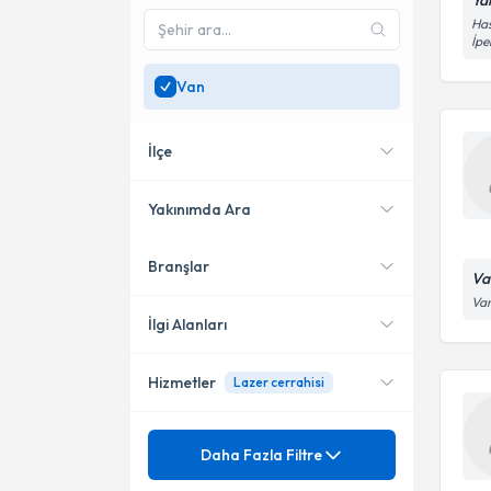
Ya
Has
İpe
Van
İlçe
Yakınımda Ara
Branşlar
Konumuma yakın uzmanları
Merkez
Va
göster
Van
İpekyolu
İlgi Alanları
Hizmetler
Lazer cerrahisi
Diş Hekimi
Mezuniyet
Kısmi Protez(Diş)
Daha Fazla Filtre