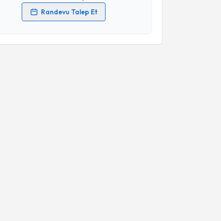
Randevu Talep Et
 verilerimin işlenmesine ilişkin
Aydınlatma Metni
'ni
 ve kişisel verilerimin belirtilen kapsamda
esini kabul ediyorum.
Takvim Talebini Gönder