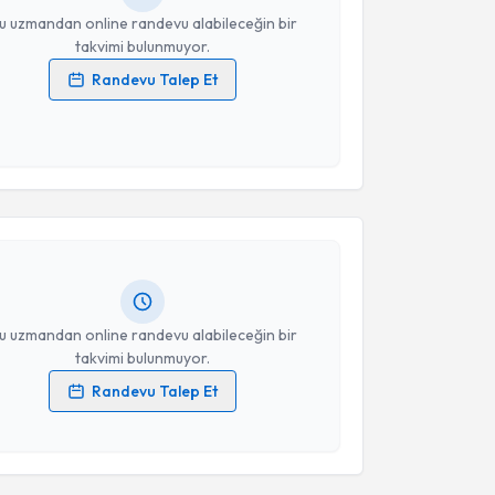
u uzmandan online randevu alabileceğin bir
takvimi bulunmuyor.
Randevu Talep Et
 verilerimin işlenmesine ilişkin
Aydınlatma Metni
'ni
 ve kişisel verilerimin belirtilen kapsamda
akvimi Talebi
esini kabul ediyorum.
Takvim Talebini Gönder
t Neslihan Akça
için randevu takvimi talebi
Size bu uzmandan randevu almanız için bir takvim
ında e-posta ile bilgilendireceğiz.
resiniz
u uzmandan online randevu alabileceğin bir
takvimi bulunmuyor.
Randevu Talep Et
 verilerimin işlenmesine ilişkin
Aydınlatma Metni
'ni
akvimi Talebi
 ve kişisel verilerimin belirtilen kapsamda
esini kabul ediyorum.