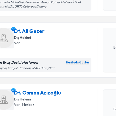
Randevu T
azevler Mahallesi, Beyazevler, Adnan Kahveci Bulvarı İl Bank
okudum
şısı No:24, 01170 Çukurova/Adana
işlenm
Dt. Ali Ge
uzmandan ra
Dt. Ali Gezer
posta ile bi
Diş Hekimi
E-posta Ad
Van
B
n Ercış Devlet Hastanesı
Haritada Göster
Randevu T
Kişisel
yolu, Vanyolu Caddesi, 65400 Erciş/Van
okudum
işlenm
Dt. Osman
bu uzmandan
Dt. Osman Azizoğlu
posta ile bi
Diş Hekimi
E-posta Ad
Van
, Merkez
B