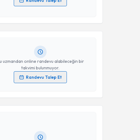
Randevu Talep Et
akvimi Talebi
 verilerimin işlenmesine ilişkin
Aydınlatma Metni
'ni
 ve kişisel verilerimin belirtilen kapsamda
esini kabul ediyorum.
 Tuz
için randevu takvimi talebi oluşturun. Size bu
ndevu almanız için bir takvim hazırlandığında e-
Takvim Talebini Gönder
lgilendireceğiz.
resiniz
u uzmandan online randevu alabileceğin bir
takvimi bulunmuyor.
Randevu Talep Et
 verilerimin işlenmesine ilişkin
Aydınlatma Metni
'ni
 ve kişisel verilerimin belirtilen kapsamda
akvimi Talebi
esini kabul ediyorum.
Köroğlu
için randevu takvimi talebi oluşturun. Size bu
Takvim Talebini Gönder
ndevu almanız için bir takvim hazırlandığında e-
lgilendireceğiz.
resiniz