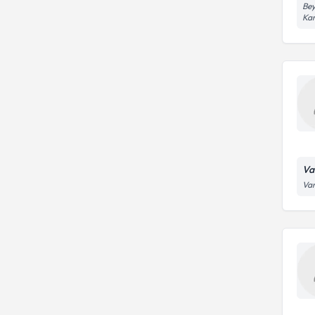
Bey
Kar
Va
Van