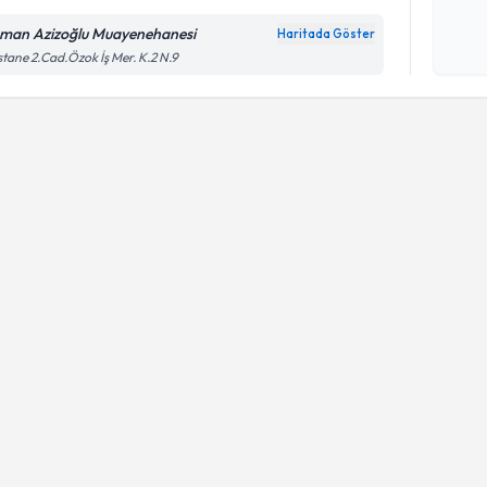
man Azizoğlu Muayenehanesi
Haritada Göster
Kişisel
tane 2.Cad.Özok İş Mer. K.2 N.9
okudum
işlenm