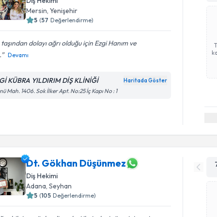
Diş Hekimi
Mersin
, Yenişehir
5
(
57
Değerlendirme)
 taşından dolayı ağrı olduğu için Ezgi Hanım ve
ka
.
Devamı
Gİ KÜBRA YILDIRIM DİŞ KLİNİĞİ
Haritada Göster
nü Mah. 1406. Sok İlker Apt. No:25 İç Kapı No : 1
Dt. Gökhan Düşünmez
Diş Hekimi
Adana
, Seyhan
5
(
105
Değerlendirme)