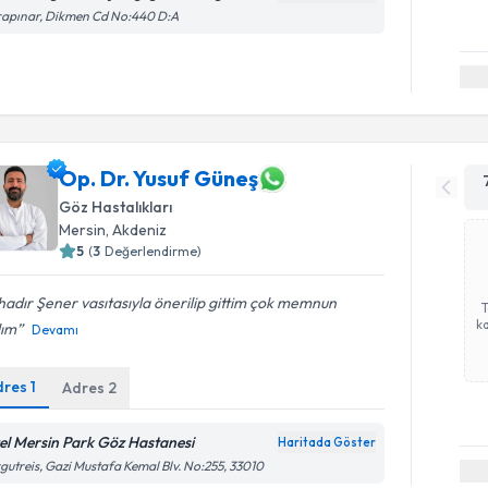
rapınar, Dikmen Cd No:440 D:A
Op. Dr. Yusuf Güneş
Göz Hastalıkları
Mersin
, Akdeniz
5
(
3
Değerlendirme)
adır Şener vasıtasıyla önerilip gittim çok memnun
ka
dım
Devamı
dres
1
Adres
2
el Mersin Park Göz Hastanesi
Haritada Göster
gutreis, Gazi Mustafa Kemal Blv. No:255, 33010