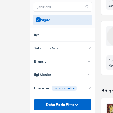
Öz
ban
Niğde
İlçe
Yakınımda Ara
Fa
Branşlar
Konumuma yakın uzmanları
Bor
Kar
göster
Merkez
İlgi Alanları
Hizmetler
Lazer cerrahisi
Diş Hekimi
Bölg
Mezuniyet
Ağız Hastalıkları
Daha Fazla Filtre