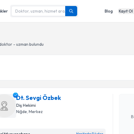
ikler
Blog
Kayıt Ol
doktor - uzman bulundu
Randevu T
Dt. Sevgi
uzmandan ra
Dt. Sevgi Özbek
posta ile bi
Diş Hekimi
E-posta Ad
Niğde
, Merkez
B