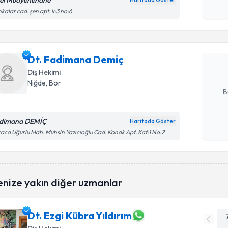
el Muayenehane
Haritada Göster
Randevu T
Kişisel
kalar cad. şen apt. k:3 no:6
okudum
işlenm
Dt. Fadim
bu uzmandan
Dt. Fadimana Demiç
posta ile bi
Diş Hekimi
E-posta Ad
Niğde
, Bor
B
dimana DEMİÇ
Haritada Göster
Kişisel
aca Uğurlu Mah. Muhsin Yazıcıoğlu Cad. Konak Apt. Kat:1 No:2
okudum
işlenm
enize yakın diğer uzmanlar
Dt. Ezgi Kübra Yıldırım