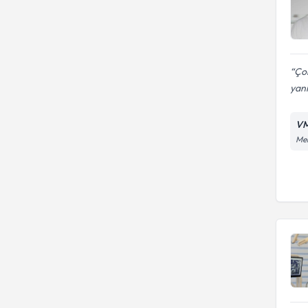
Çok
yanı
VM
Men