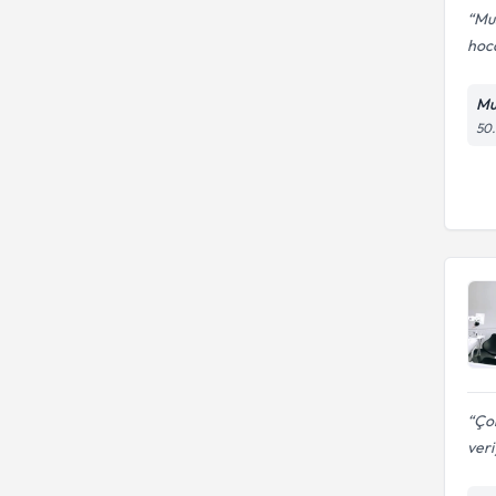
Mus
hoca
Mu
50.
Çok
veri