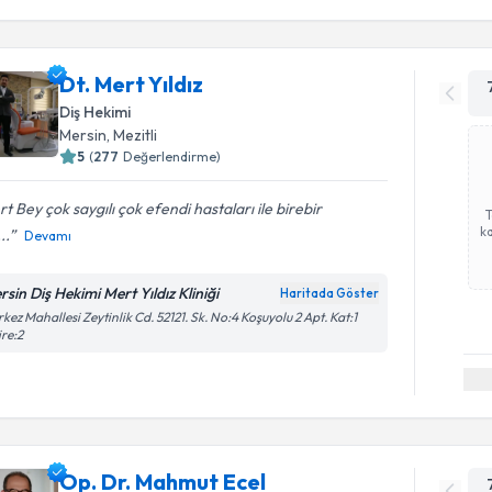
Dt. Mert Yıldız
Diş Hekimi
Mersin
, Mezitli
5
(
277
Değerlendirme)
t Bey çok saygılı çok efendi hastaları ile birebir
ka
...
Devamı
rsin Diş Hekimi Mert Yıldız Kliniği
Haritada Göster
kez Mahallesi Zeytinlik Cd. 52121. Sk. No:4 Koşuyolu 2 Apt. Kat:1
re:2
Op. Dr. Mahmut Ecel