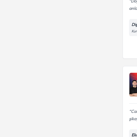
Doğ
anla
Di
Kur
Ca
şika
Eka