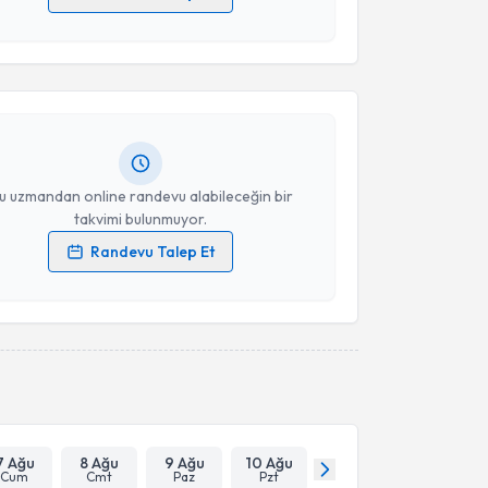
akvimi Talebi
 verilerimin işlenmesine ilişkin
Aydınlatma Metni
'ni
 ve kişisel verilerimin belirtilen kapsamda
esini kabul ediyorum.
ana Demiç
için randevu takvimi talebi oluşturun. Size
 randevu almanız için bir takvim hazırlandığında e-
lgilendireceğiz.
Takvim Talebini Gönder
resiniz
u uzmandan online randevu alabileceğin bir
takvimi bulunmuyor.
Randevu Talep Et
 verilerimin işlenmesine ilişkin
Aydınlatma Metni
'ni
 ve kişisel verilerimin belirtilen kapsamda
esini kabul ediyorum.
Takvim Talebini Gönder
7 Ağu
8 Ağu
9 Ağu
10 Ağu
Cum
Cmt
Paz
Pzt