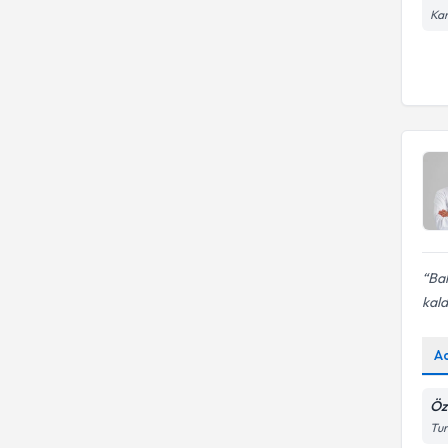
Ka
Bah
kal
A
Öz
Tur