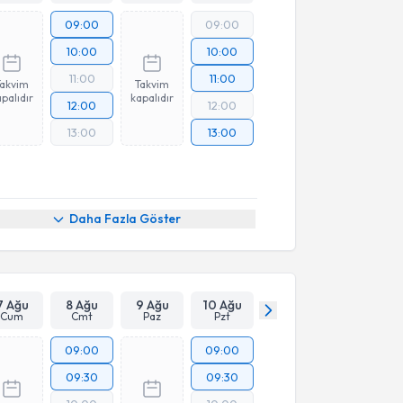
09:00
09:00
10:00
10:00
11:00
11:00
Takvim
Takvim
palıdır
kapalıdır
12:00
12:00
13:00
13:00
Daha Fazla Göster
7 Ağu
8 Ağu
9 Ağu
10 Ağu
Cum
Cmt
Paz
Pzt
09:00
09:00
09:30
09:30