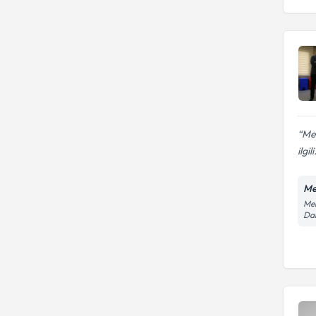
Mer
ilgili
Me
Mer
Dai