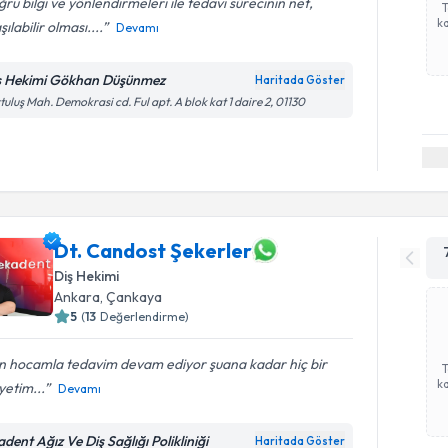
ru bilgi ve yönlendirmeleri ile tedavi sürecinin net,
ka
şılabilir olması....
Devamı
ş Hekimi Gökhan Düşünmez
Haritada Göster
tuluş Mah. Demokrasi cd. Ful apt. A blok kat 1 daire 2, 01130
Dt. Candost Şekerler
Diş Hekimi
Ankara
, Çankaya
5
(
13
Değerlendirme)
n hocamla tedavim devam ediyor şuana kadar hiç bir
ka
yetim...
Devamı
dent Ağız Ve Diş Sağlığı Polikliniği
Haritada Göster