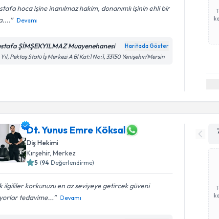
tafa hoca işine inanılmaz hakim, donanımlı işinin ehli bir
ka
....
Devamı
stafa ŞİMŞEKYILMAZ Muayenehanesi
Haritada Göster
 Yıl, Pektaş Statü İş Merkezi A Bl Kat:1 No:1, 33150 Yenişehir/Mersin
Dt. Yunus Emre Köksal
Diş Hekimi
Kırşehir
, Merkez
5
(
94
Değerlendirme)
 ilgililer korkunuzu en az seviyeye getircek güveni
ka
yorlar tedavime...
Devamı