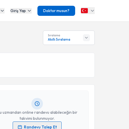
Giriş Yap
Doktor musun?
Sıralama
Akıllı Sıralama
akvimi Talebi
 Özbek
için randevu takvimi talebi oluşturun. Size bu
ndevu almanız için bir takvim hazırlandığında e-
lgilendireceğiz.
resiniz
u uzmandan online randevu alabileceğin bir
takvimi bulunmuyor.
Randevu Talep Et