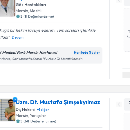
Göz Hastalıkları
Mersin
, Mezitli
5
(
8
Değerlendirme)
 ilgili bir hekim tavsiye ederim. Tüm soruları içtenlikle
ka
tladı
Devamı
 Medical Park Mersin Hastanesi
Haritada Göster
deres, Gazi Mustafa Kemal Blv. No: 676 Mezitli/Mersin
Uzm. Dt. Mustafa Şimşekyılmaz
Diş Hekimi
+
1
diğer
Mersin
, Yenişehir
5
(
68
Değerlendirme)