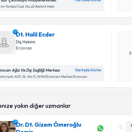
rdar Çetinkaya Muayenehanesi
Haritada Göster
Randevu T
Kişisel
im Tombul Cad. No:22 Atatürk Mah.
okudum
işlenm
Dt. Halil 
uzmandan ra
Dt. Halil Ecder
posta ile bi
Diş Hekimi
E-posta Ad
Erzincan
B
zıncan Ağiz Ve Dış Sağliği Merkezı
Haritada Göster
Kişisel
huriyet, 405. Sk. No:11, 24143 Erzincan Merkez/Erzincan
okudum
işlenm
enize yakın diğer uzmanlar
Dr. Dt. Gizem Ömeroğlu
Demir