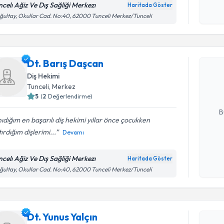
ncelı Ağiz Ve Dış Sağliği Merkezı
Haritada Göster
Kişisel
ultay, Okullar Cad. No:40, 62000 Tunceli Merkez/Tunceli
okudum
Randevu T
işlenm
Dt. Barış
Dt. Barış Daşcan
uzmandan ra
Diş Hekimi
posta ile bi
Tunceli
, Merkez
5
(
2
Değerlendirme)
E-posta Ad
B
ıdığım en başarılı diş hekimi yıllar önce çocukken
ırdığım dişlerimi...
Devamı
Kişisel
okudum
ncelı Ağiz Ve Dış Sağliği Merkezı
Haritada Göster
işlenm
ultay, Okullar Cad. No:40, 62000 Tunceli Merkez/Tunceli
Randevu T
Dt. Yunus 
uzmandan ra
Dt. Yunus Yalçın
posta ile bi