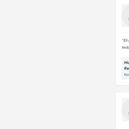
Eli
teda
Ma
Re
Kon