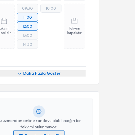
09:30
10:00
11:00
12:00
Takvim
Takvim
palıdır
kapalıdır
13:00
14:30
akvimi Talebi
Daha Fazla Göster
Toy
için randevu takvimi talebi oluşturun. Size bu
ndevu almanız için bir takvim hazırlandığında e-
lgilendireceğiz.
resiniz
u uzmandan online randevu alabileceğin bir
takvimi bulunmuyor.