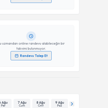
akvimi Talebi
 verilerimin işlenmesine ilişkin
Aydınlatma Metni
'ni
 ve kişisel verilerimin belirtilen kapsamda
esini kabul ediyorum.
Ecder
için randevu takvimi talebi oluşturun. Size bu
ndevu almanız için bir takvim hazırlandığında e-
lgilendireceğiz.
Takvim Talebini Gönder
resiniz
u uzmandan online randevu alabileceğin bir
takvimi bulunmuyor.
Randevu Talep Et
 verilerimin işlenmesine ilişkin
Aydınlatma Metni
'ni
 ve kişisel verilerimin belirtilen kapsamda
esini kabul ediyorum.
Takvim Talebini Gönder
6 Ağu
7 Ağu
8 Ağu
9 Ağu
Per
Cum
Cmt
Paz