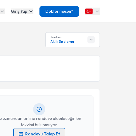
Giriş Yap
Doktor musun?
Sıralama
Akıllı Sıralama
akvimi Talebi
r Çetinkaya
için randevu takvimi talebi oluşturun.
andan randevu almanız için bir takvim
ında e-posta ile bilgilendireceğiz.
resiniz
u uzmandan online randevu alabileceğin bir
takvimi bulunmuyor.
Randevu Talep Et