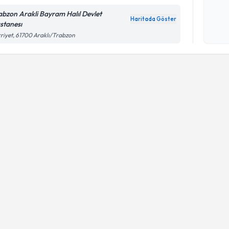
abzon Arakli Bayram Halıl Devlet
Haritada Göster
stanesı
Kişisel
riyet, 61700 Araklı/Trabzon
okudum
işlenm