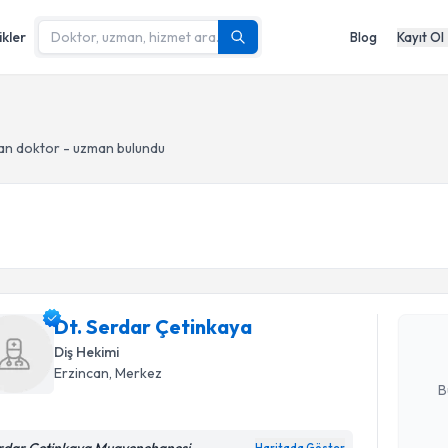
ikler
Blog
Kayıt Ol
an doktor - uzman bulundu
Randevu T
Dt. Serda
Size bu uzm
Dt. Serdar Çetinkaya
hazırlandığ
Diş Hekimi
E-posta Ad
Erzincan
, Merkez
B