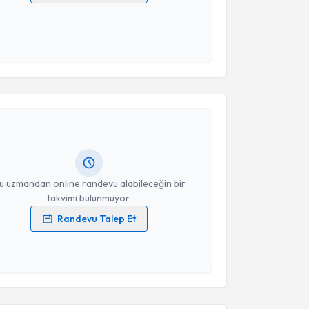
 verilerimin işlenmesine ilişkin
Aydınlatma Metni
'ni
 ve kişisel verilerimin belirtilen kapsamda
esini kabul ediyorum.
akvimi Talebi
Takvim Talebini Gönder
 Tuz
için randevu takvimi talebi oluşturun. Size bu
ndevu almanız için bir takvim hazırlandığında e-
lgilendireceğiz.
resiniz
u uzmandan online randevu alabileceğin bir
takvimi bulunmuyor.
Randevu Talep Et
 verilerimin işlenmesine ilişkin
Aydınlatma Metni
'ni
 ve kişisel verilerimin belirtilen kapsamda
esini kabul ediyorum.
akvimi Talebi
Takvim Talebini Gönder