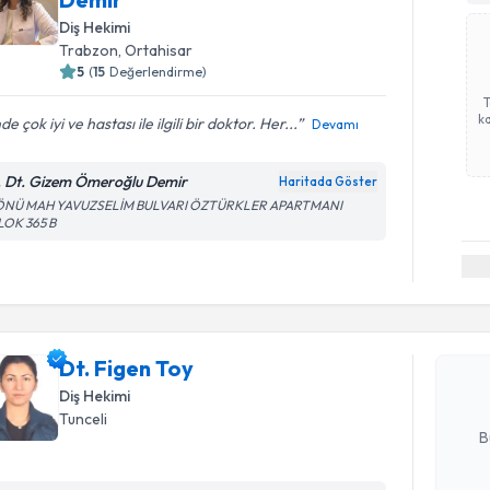
Diş Hekimi
Trabzon
, Ortahisar
5
(
15
Değerlendirme)
ka
nde çok iyi ve hastası ile ilgili bir doktor. Her...
Devamı
. Dt. Gizem Ömeroğlu Demir
Haritada Göster
ÖNÜ MAH YAVUZSELİM BULVARI ÖZTÜRKLER APARTMANI
LOK 365 B
Randevu T
Dt. Figen 
uzmandan ra
Dt. Figen Toy
posta ile bi
Diş Hekimi
E-posta Ad
Tunceli
B