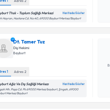
dres
1
Adres
2
Kişisel
okudum
işlenm
yburt Thsk - Toplum Sağlığı Merkezi
Haritada Göster
h Hayran, Hastane Cd. No:40, 69000 Bayburt Merkez/Bayburt
Randevu T
Dt. Tamer
Dt. Tamer Tuz
uzmandan ra
Diş Hekimi
posta ile bi
Bayburt
E-posta Ad
B
dres
1
Adres
2
Kişisel
yburt Ağiz Ve Dış Sağliği Merkezı
Haritada Göster
okudum
gah Mh. Paşa Cd. Pk:69000 Merkez/bayburt, Şingah, 69000
işlenm
yburt Merkez/Bayburt
Randevu T