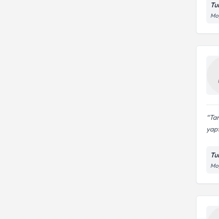
Tu
Moğ
Tan
yapt
Tu
Moğ