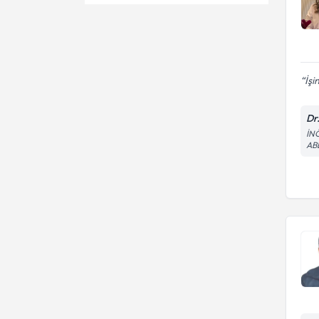
Çene Problemleri
Ünvan
Lazer cerrahisi
Dikiş
Bleaching (diş beyazlatma)
GAZİ ÜNİVERSİTESİ
Diş Çekimi
Çocuk diş tedavisi
İşi
Dt.
Diş Çene Ve Yüz Bölgesi
Dental implant
Gelişim Yetersizlikleri
Dr
Diş Eti Estetiği
Diş taşı temizliği
İN
AB
Diş Eti Renklenmeleri
Empress porselen kaplama
Diş İmplantı
Gece plağı
Diş Kaplama
Kanal tedavisi
Diş Taşı (Tartar)
Sabit protez