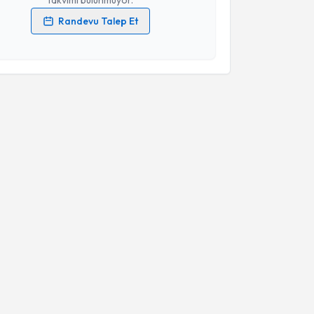
Randevu Talep Et
 verilerimin işlenmesine ilişkin
Aydınlatma Metni
'ni
 ve kişisel verilerimin belirtilen kapsamda
esini kabul ediyorum.
Takvim Talebini Gönder