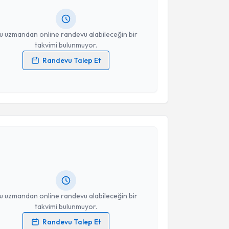
resiniz
u uzmandan online randevu alabileceğin bir
takvimi bulunmuyor.
Randevu Talep Et
 verilerimin işlenmesine ilişkin
Aydınlatma Metni
'ni
 ve kişisel verilerimin belirtilen kapsamda
esini kabul ediyorum.
akvimi Talebi
Takvim Talebini Gönder
 Ağdemir
için randevu takvimi talebi oluşturun. Size
 randevu almanız için bir takvim hazırlandığında e-
lgilendireceğiz.
resiniz
u uzmandan online randevu alabileceğin bir
takvimi bulunmuyor.
Randevu Talep Et