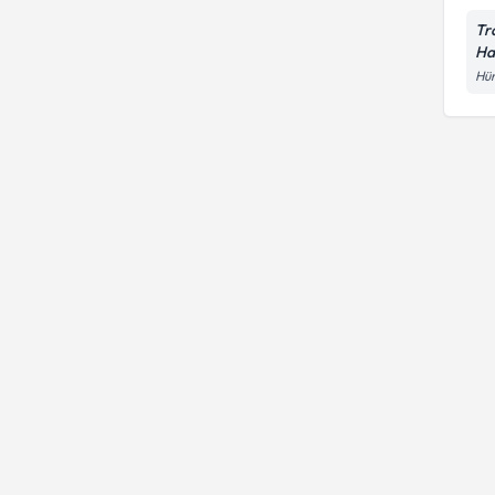
Tr
Ha
Hür