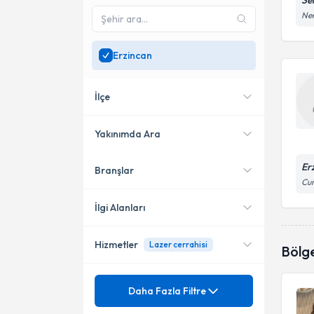
Se
Ner
Erzincan
İlçe
Yakınımda Ara
Er
Branşlar
Konumuma yakın uzmanları
Merkez
Cum
göster
İlgi Alanları
Hizmetler
Lazer cerrahisi
Diş Hekimi
Bölg
Mezuniyet
Çocuk Diş Hastalıkları
Daha Fazla Filtre