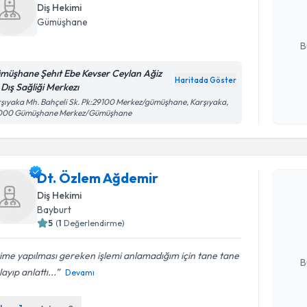
Diş Hekimi
Gümüşhane
E-posta Ad
B
müşhane Şehıt Ebe Kevser Ceylan Ağiz
Haritada Göster
 Dış Sağliği Merkezı
Kişisel
şıyaka Mh. Bahçeli Sk. Pk:29100 Merkez/gümüşhane, Karşıyaka,
okudum
000 Gümüşhane Merkez/Gümüşhane
işlenm
Randevu T
Dt. Özlem Ağdemir
Dt. Özlem
Diş Hekimi
bu uzmandan
Bayburt
posta ile bi
5
(
1
Değerlendirme)
E-posta Ad
ime yapılması gereken işlemi anlamadığım için tane tane
B
layıp anlattı...
Devamı