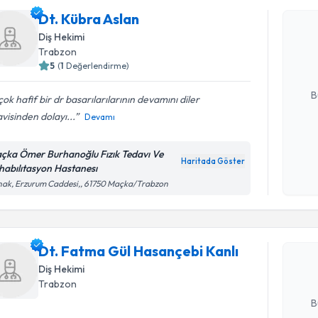
Dt. Kübra Aslan
Dt. Kübra
uzmandan ra
Diş Hekimi
posta ile bi
Trabzon
5
(
1
Değerlendirme)
E-posta Ad
B
 çok hafif bir dr basarılarılarının devamını diler
visinden dolayı...
Devamı
Kişisel
çka Ömer Burhanoğlu Fızık Tedavı Ve
okudum
Haritada Göster
habılıtasyon Hastanesı
işlenm
Randevu T
ak, Erzurum Caddesi,, 61750 Maçka/Trabzon
Dt. Fatma
oluşturun. 
Dt. Fatma Gül Hasançebi Kanlı
hazırlandığ
Diş Hekimi
Trabzon
E-posta Ad
B