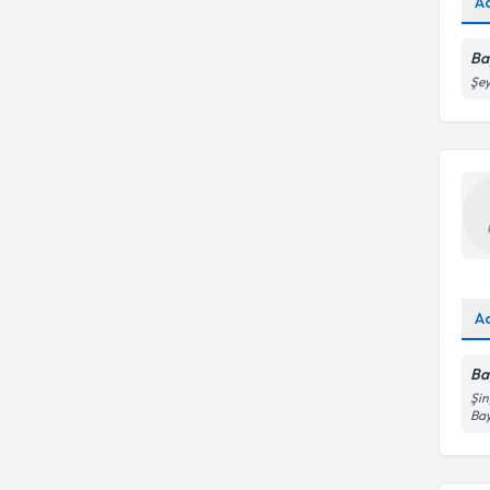
A
Ba
Şey
A
Ba
Şin
Ba