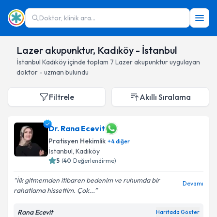
Doktor, klinik ara...
Lazer akupunktur, Kadıköy - İstanbul
İstanbul
Kadıköy
içinde toplam
7
Lazer akupunktur
uygulayan
doktor - uzman bulundu
Filtrele
Akıllı Sıralama
Dr. Rana Ecevit
Pratisyen Hekimlik
+
4
diğer
İstanbul
, Kadıköy
5
(
40
Değerlendirme)
İlk gitmemden itibaren bedenim ve ruhumda bir
Devamı
rahatlama hissettim. Çok...
Rana Ecevit
Haritada Göster