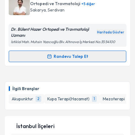
Ortopedi ve Travmatoloji
+
5
diğer
E-posta Adresiniz
Sakarya
, Serdivan
Dr. Bülent Hazer Ortopedi ve Travmatoloji
Haritada Göster
Uzmanı
Kişisel verilerimin işlenmesine ilişkin
Aydınlatma
İstiklal Mah. Muhsin Yazıcıoğlu Blv. Altınova İş Merkezi No:35 54100
Metni
'ni okudum ve kişisel verilerimin belirtilen
kapsamda işlenmesini kabul ediyorum.
Randevu Talep Et
Randevu Takvimi Talebi
Takvim Talebini Gönder
Op. Dr. Bülent Hazer
için randevu takvimi talebi
oluşturun. Size bu uzmandan randevu almanız için bir
İlgili Branşlar
takvim hazırlandığında e-posta ile bilgilendireceğiz.
Akupunktur
Kupa Terapi(Hacamat)
Mezoterapi
2
1
1
E-posta Adresiniz
İstanbul İlçeleri
Kişisel verilerimin işlenmesine ilişkin
Aydınlatma