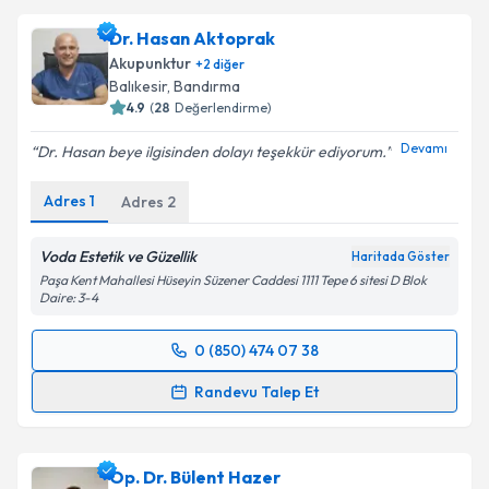
Dr. Faruk Öncel
için randevu takvimi talebi oluşturun.
Dr. Hasan Aktoprak
Size bu uzmandan randevu almanız için bir takvim
Akupunktur
+
2
diğer
hazırlandığında e-posta ile bilgilendireceğiz.
Balıkesir
, Bandırma
4.9
(
28
Değerlendirme)
E-posta Adresiniz
Devamı
Dr. Hasan beye ilgisinden dolayı teşekkür ediyorum.
Adres
1
Adres
2
Kişisel verilerimin işlenmesine ilişkin
Aydınlatma
Metni
'ni okudum ve kişisel verilerimin belirtilen
Voda Estetik ve Güzellik
Haritada Göster
kapsamda işlenmesini kabul ediyorum.
Paşa Kent Mahallesi Hüseyin Süzener Caddesi 1111 Tepe 6 sitesi D Blok
Daire: 3-4
Takvim Talebini Gönder
0 (850) 474 07 38
Randevu Takvimi Talebi
Randevu Talep Et
Dr. Hasan Aktoprak
için randevu takvimi talebi
oluşturun. Size bu uzmandan randevu almanız için bir
Op. Dr. Bülent Hazer
takvim hazırlandığında e-posta ile bilgilendireceğiz.