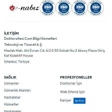
İLETİŞİM
Doktorsitesi Com Bilgi Hizmetleri
Teknoloji ve Ticaret A.Ş.
Maslak Mah. Ahi Evran Cd. A.O.S 55 Sokak No:2 Aksoy Plaza Giriş
Kat Kolektif House
İstanbul, Türkiye
SAĞLIK
PROFESYONELLER
Uzmanlar
Doktorlar İçin
Uzmanlık Alanları
Web Siteniz İçin
Hastalıklar
Kariyer
İşe Alım
Hizmetler
Hastaneler