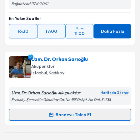
Bağdat cad 117 K:2 D:11
En Yakın Saatler
Yarın
16:30
17:00
Daha Fazla
11:00
Uzm. Dr. Orhan Sarıoğlu
Akupunktur
İstanbul
, Kadıköy
Uzm.Dr.Orhan Sarıoğlu Akupunktur
Haritada Göster
Erenköy, Şemsettin Günaltay Cd. No:153 D:Apt. No D:6, 34738
Randevu Talep Et
Randevu Takvimi Talebi
Uzm. Dr. Orhan Sarıoğlu
için randevu takvimi talebi