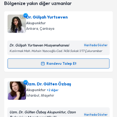
Bölgenize yakın diğer uzmanlar
oluşturun. Size bu uzmandan randevu almanız için bir
takvim hazırlandığında e-posta ile bilgilendireceğiz.
Dr. Gülşah Yurtseven
E-posta Adresiniz
Akupunktur
Ankara
, Çankaya
Dr. Gülşah Yurtseven Muayenehanesi
Kişisel verilerimin işlenmesine ilişkin
Aydınlatma
Haritada Göster
Metni
'ni okudum ve kişisel verilerimin belirtilen
Kızılırmak Mah. Muhsin Yazıcıoğlu Cad. 1456 Sokak 1/17 Çukurambar
kapsamda işlenmesini kabul ediyorum.
Randevu Talep Et
Randevu Takvimi Talebi
Takvim Talebini Gönder
Dr. Gülşah Yurtseven
için randevu takvimi talebi
Uzm. Dr. Gülten Özbaş
oluşturun. Size bu uzmandan randevu almanız için bir
Akupunktur
+
2
diğer
takvim hazırlandığında e-posta ile bilgilendireceğiz.
İstanbul
, Ataşehir
E-posta Adresiniz
Uzm. Dr. Gülten Özbaş Akupunktur, Ozon
Haritada Göster