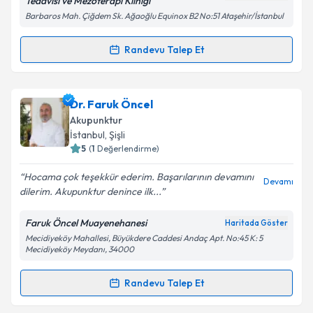
Tedavisi ve Mezoterapi Kliniği
Barbaros Mah. Çiğdem Sk. Ağaoğlu Equinox B2 No:51 Ataşehir/İstanbul
Kişisel verilerimin işlenmesine ilişkin
Aydınlatma
Metni
'ni okudum ve kişisel verilerimin belirtilen
Randevu Talep Et
Randevu Takvimi Talebi
kapsamda işlenmesini kabul ediyorum.
Uzm. Dr. Gülten Özbaş
için randevu takvimi talebi
Dr. Faruk Öncel
Takvim Talebini Gönder
oluşturun. Size bu uzmandan randevu almanız için bir
Akupunktur
takvim hazırlandığında e-posta ile bilgilendireceğiz.
İstanbul
, Şişli
5
(
1
Değerlendirme)
E-posta Adresiniz
Hocama çok teşekkür ederim. Başarılarının devamını
Devamı
dilerim. Akupunktur denince ilk...
Faruk Öncel Muayenehanesi
Haritada Göster
Kişisel verilerimin işlenmesine ilişkin
Aydınlatma
Mecidiyeköy Mahallesi, Büyükdere Caddesi Andaç Apt. No:45 K: 5
Metni
'ni okudum ve kişisel verilerimin belirtilen
Mecidiyeköy Meydanı, 34000
kapsamda işlenmesini kabul ediyorum.
Randevu Talep Et
Randevu Takvimi Talebi
Takvim Talebini Gönder