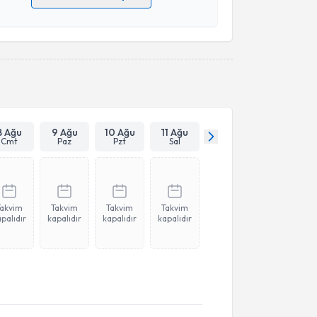
 verilerimin işlenmesine ilişkin
Aydınlatma Metni
'ni
 ve kişisel verilerimin belirtilen kapsamda
esini kabul ediyorum.
Takvim Talebini Gönder
8 Ağu
9 Ağu
10 Ağu
11 Ağu
Cmt
Paz
Pzt
Sal
Takvim
Takvim
Takvim
Takvim
palıdır
kapalıdır
kapalıdır
kapalıdır