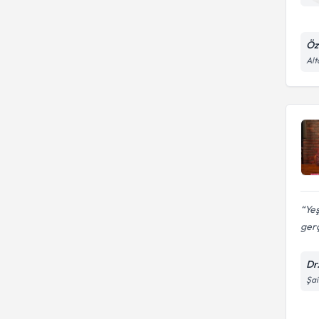
Öz
Alt
Yeş
gerç
Dr
Şai