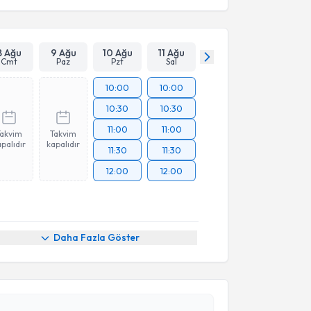
8 Ağu
9 Ağu
10 Ağu
11 Ağu
Cmt
Paz
Pzt
Sal
10:00
10:00
10:30
10:30
11:00
11:00
Takvim
Takvim
palıdır
kapalıdır
11:30
11:30
12:00
12:00
akvimi Talebi
Daha Fazla Göster
Hülya Nacar Güçlüer
için randevu takvimi talebi
Size bu uzmandan randevu almanız için bir takvim
ında e-posta ile bilgilendireceğiz.