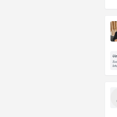
Uz
Sua
İst