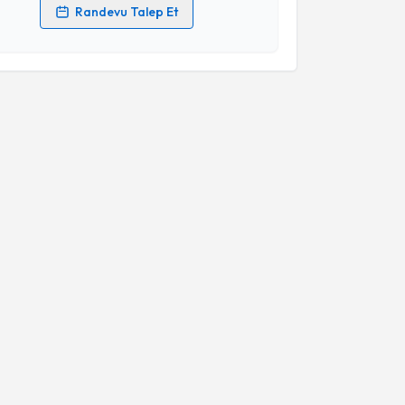
Randevu Talep Et
 verilerimin işlenmesine ilişkin
Aydınlatma Metni
'ni
 ve kişisel verilerimin belirtilen kapsamda
esini kabul ediyorum.
Takvim Talebini Gönder