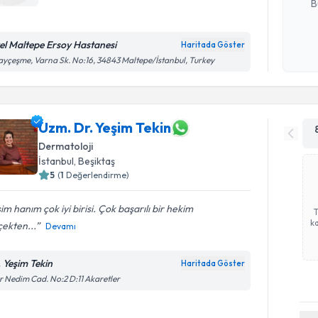
B
el Maltepe Ersoy Hastanesi
Haritada Göster
Kişisel
ayçeşme, Varna Sk. No:16, 34843 Maltepe/İstanbul, Turkey
okudum
işlenm
Uzm. Dr. Yeşim Tekin
Dermatoloji
İstanbul
, Beşiktaş
5
(
1
Değerlendirme)
im hanım çok iyi birisi. Çok başarılı bir hekim
ka
ekten...
Devamı
. Yeşim Tekin
Haritada Göster
r Nedim Cad. No:2 D:11 Akaretler
Randevu T