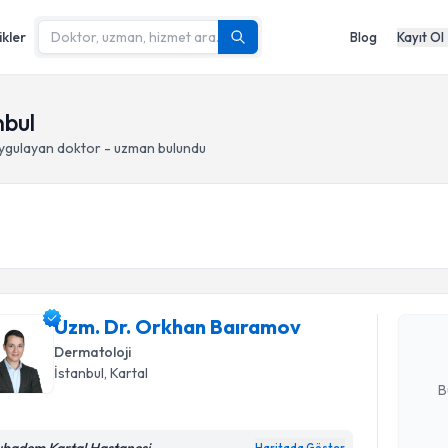
ikler
Blog
Kayıt Ol
nbul
ygulayan doktor - uzman bulundu
Randevu T
Uzm. Dr. 
oluşturun. 
Uzm. Dr. Orkhan Baıramov
hazırlandığ
Dermatoloji
E-posta Ad
İstanbul
, Kartal
B