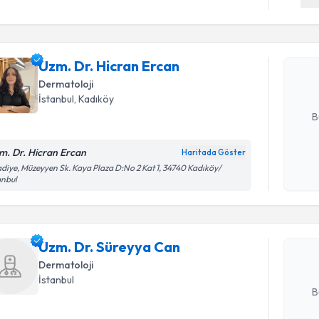
Uzm. Dr. 
Size bu uzm
Uzm. Dr. Hicran Ercan
hazırlandığ
Dermatoloji
E-posta Ad
İstanbul
, Kadıköy
B
m. Dr. Hicran Ercan
Haritada Göster
Randevu T
Kişisel
diye, Müzeyyen Sk. Kaya Plaza D:No 2 Kat 1, 34740 Kadıköy/
anbul
okudum
işlenm
Uzm. Dr. 
Size bu uzm
Uzm. Dr. Süreyya Can
hazırlandığ
Dermatoloji
E-posta Ad
İstanbul
B