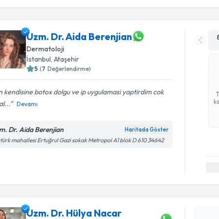
Uzm. Dr. Aida Berenjian
Dermatoloji
İstanbul
, Ataşehir
5
(
7
Değerlendirme)
 kendisine botox dolgu ve ip uygulamasi yaptirdim cok
ka
l...
Devamı
m. Dr. Aida Berenjian
Haritada Göster
türk mahallesi Ertuğrul Gazi sokak Metropol A1 blok D 610 34642
Randevu T
Uzm. Dr. 
oluşturun. 
Uzm. Dr. Hülya Nacar
hazırlandığ