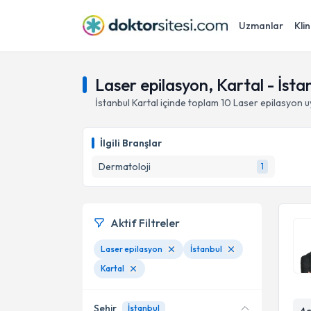
Uzmanlar
Klin
Laser epilasyon, Kartal - İsta
İstanbul
Kartal
içinde toplam
10
Laser epilasyon
u
İlgili Branşlar
Dermatoloji
1
Aktif Filtreler
Laser epilasyon
İstanbul
Kartal
Şehir
İstanbul