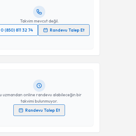
resiniz
Takvim mevcut değil.
0 (850) 811 32 74
Randevu Talep Et
 verilerimin işlenmesine ilişkin
Aydınlatma Metni
'ni
akvimi Talebi
 ve kişisel verilerimin belirtilen kapsamda
esini kabul ediyorum.
Bayazit
için randevu takvimi talebi oluşturun. Size bu
ndevu almanız için bir takvim hazırlandığında e-
Takvim Talebini Gönder
lgilendireceğiz.
resiniz
u uzmandan online randevu alabileceğin bir
takvimi bulunmuyor.
Randevu Talep Et
 verilerimin işlenmesine ilişkin
Aydınlatma Metni
'ni
 ve kişisel verilerimin belirtilen kapsamda
esini kabul ediyorum.
akvimi Talebi