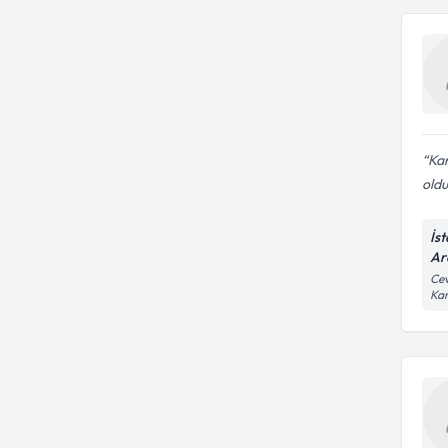
Kar
oldu
İs
Ar
Cev
Kar