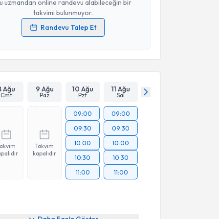
u uzmandan online randevu alabileceğin bir
takvimi bulunmuyor.
Randevu Talep Et
 verilerimin işlenmesine ilişkin
Aydınlatma Metni
'ni
 ve kişisel verilerimin belirtilen kapsamda
esini kabul ediyorum.
Takvim Talebini Gönder
8 Ağu
9 Ağu
10 Ağu
11 Ağu
Cmt
Paz
Pzt
Sal
09:00
09:00
09:30
09:30
10:00
10:00
Takvim
Takvim
palıdır
kapalıdır
10:30
10:30
11:00
11:00
akvimi Talebi
Daha Fazla Göster