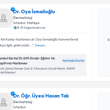
Dr. Oya İsmailoğlu
Dr. Oya İs
Dermatoloji
uzmandan ra
İstanbul
, Maltepe
posta ile bi
5
(
3
Değerlendirme)
E-posta Ad
tal Kızılay hastanesi dr Oya İsmailoğlu hanımefendi
B
kça ilgili, güleryüzlü...
Devamı
Kişisel
tanbul Kartal Dr.lütfı Kırdar Eğıtım Ve
Haritada Göster
okudum
aştirma Hastanesı
işlenm
Randevu T
izli, Şemsi Denizer Cad. E-5 Karayolu Cevizli Mevkii, 34890
tal/İstanbul
Dr. Öğr. Ü
Size bu uzm
Dr. Öğr. Üyesi Hasan Tak
hazırlandığ
Dermatoloji
E-posta Ad
İstanbul