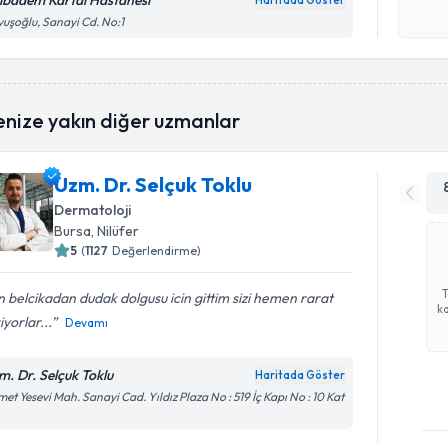
ıbadem Kartal Hastanesi
Haritada Göster
Kişisel
uşoğlu, Sanayi Cd. No:1
okudum
işlenm
enize yakın diğer uzmanlar
Uzm. Dr. Selçuk Toklu
Dermatoloji
Bursa
, Nilüfer
5
(
1127
Değerlendirme)
 belcikadan dudak dolgusu icin gittim sizi hemen rarat
ka
riyorlar...
Devamı
m. Dr. Selçuk Toklu
Haritada Göster
et Yesevi Mah. Sanayi Cad. Yıldız Plaza No : 519 İç Kapı No : 10 Kat