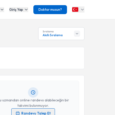
Giriş Yap
Doktor musun?
Sıralama
Akıllı Sıralama
akvimi Talebi
Orkhan Baıramov
için randevu takvimi talebi
Size bu uzmandan randevu almanız için bir takvim
ında e-posta ile bilgilendireceğiz.
resiniz
u uzmandan online randevu alabileceğin bir
takvimi bulunmuyor.
Randevu Talep Et