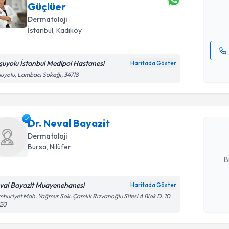
Güçlüer
E-posta Ad
Dermatoloji
İstanbul
, Kadıköy
şuyolu İstanbul Medipol Hastanesi
Haritada Göster
Kişisel
Randevu T
uyolu, Lambacı Sokağı, 34718
okudum
işlenm
Dr. Neval 
uzmandan ra
Dr. Neval Bayazit
posta ile bi
Dermatoloji
E-posta Ad
Bursa
, Nilüfer
B
val Bayazit Muayenehanesi
Haritada Göster
Kişisel
huriyet Mah. Yağmur Sok. Çamlık Rızvanoğlu Sitesi A Blok D: 10
220
okudum
işlenm
Randevu T