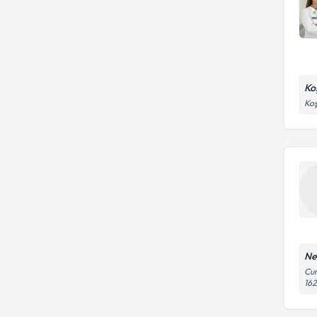
Ko
Koş
Ne
Cum
16