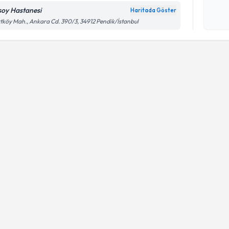
soy Hastanesi
Haritada Göster
Kişisel
tköy Mah., Ankara Cd. 390/3, 34912 Pendik/İstanbul
okudum
işlenm