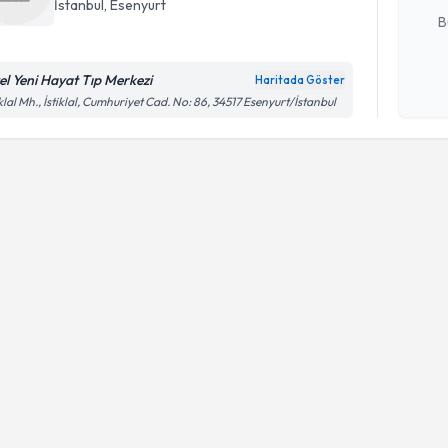
İstanbul
, Esenyurt
B
el Yeni Hayat Tıp Merkezi
Haritada Göster
Kişisel
iklal Mh., İstiklal, Cumhuriyet Cad. No: 86, 34517 Esenyurt/İstanbul
okudum
işlenm