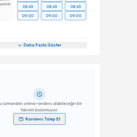
palıdır
08:45
08:45
08:45
09:00
09:00
09:00
Daha Fazla Göster
akvimi Talebi
Dr. Melih Bestel
için randevu takvimi talebi
Size bu uzmandan randevu almanız için bir takvim
ında e-posta ile bilgilendireceğiz.
resiniz
u uzmandan online randevu alabileceğin bir
takvimi bulunmuyor.
Randevu Talep Et
 verilerimin işlenmesine ilişkin
Aydınlatma Metni
'ni
 ve kişisel verilerimin belirtilen kapsamda