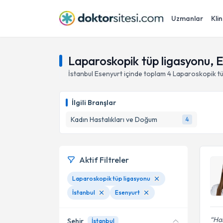
Uzmanlar
Klin
Laparoskopik tüp ligasyonu, E
İstanbul
Esenyurt
içinde toplam
4
Laparoskopik tü
İlgili Branşlar
Kadın Hastalıkları ve Doğum
4
Aktif Filtreler
Laparoskopik tüp ligasyonu
İstanbul
Esenyurt
Ha
Şehir
İstanbul