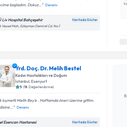
ka
cime başladım. Dokuz...
Devamı
Ü Liv Hospital Bahçeşehir
Haritada Göster
k Veysel Mah, Süleyman Demirel Cd. No:1
Randevu T
Yrd. Doç. 
Yrd. Doç. Dr. Melih Bestel
oluşturun. 
Kadın Hastalıkları ve Doğum
hazırlandığ
İstanbul
, Esenyurt
5
(
18
Değerlendirme)
E-posta Ad
B
 kıymetli Melih Bey’e . Haftamda öneri üzerine gittim.
isine...
Devamı
Kişisel
okudum
el Esencan Hastanesi
Haritada Göster