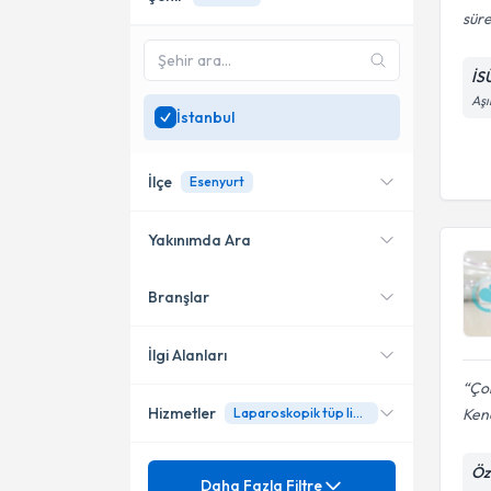
süre
İS
Aşı
İstanbul
İlçe
Esenyurt
Yakınımda Ara
Branşlar
Konumuma yakın uzmanları
Şişli
göster
Ataşehir
İlgi Alanları
Çok
Kadıköy
Hizmetler
Kend
Laparoskopik tüp ligasyonu
Kadın Hastalıkları ve Doğum
Pendik
Mezuniyet
Öz
Ay Başı Düzensizliği
Daha Fazla Filtre
Üsküdar