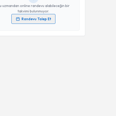
u uzmandan online randevu alabileceğin bir
takvimi bulunmuyor.
Randevu Talep Et
 verilerimin işlenmesine ilişkin
Aydınlatma Metni
'ni
 ve kişisel verilerimin belirtilen kapsamda
esini kabul ediyorum.
Takvim Talebini Gönder