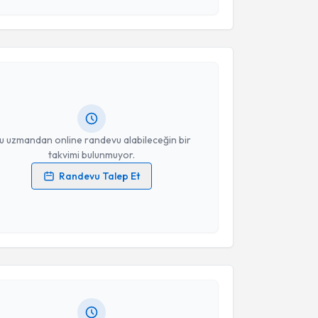
esini kabul ediyorum.
akvimi Talebi
Takvim Talebini Gönder
eyhan Karasu
için randevu takvimi talebi oluşturun.
andan randevu almanız için bir takvim
ında e-posta ile bilgilendireceğiz.
resiniz
u uzmandan online randevu alabileceğin bir
takvimi bulunmuyor.
Randevu Talep Et
 verilerimin işlenmesine ilişkin
Aydınlatma Metni
'ni
 ve kişisel verilerimin belirtilen kapsamda
akvimi Talebi
esini kabul ediyorum.
 Köse
için randevu takvimi talebi oluşturun. Size bu
Takvim Talebini Gönder
ndevu almanız için bir takvim hazırlandığında e-
lgilendireceğiz.
resiniz