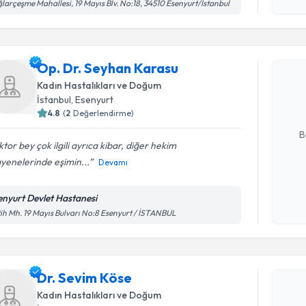
işlenm
larçeşme Mahallesi, 19 Mayıs Blv. No:18, 34510 Esenyurt/İstanbul
Randevu T
Op. Dr. S
Op. Dr. Seyhan Karasu
Size bu uzm
Kadın Hastalıkları ve Doğum
hazırlandığ
İstanbul
, Esenyurt
4.8
(
2
Değerlendirme)
E-posta Ad
B
tor bey çok ilgili ayrıca kibar, diğer hekim
yenelerinde eşimin...
Devamı
Kişisel
okudum
enyurt Devlet Hastanesi
Randevu T
işlenm
ih Mh. 19 Mayıs Bulvarı No:8 Esenyurt / İSTANBUL
Dr. Sevim
uzmandan ra
Dr. Sevim Köse
posta ile bi
Kadın Hastalıkları ve Doğum
E-posta Ad