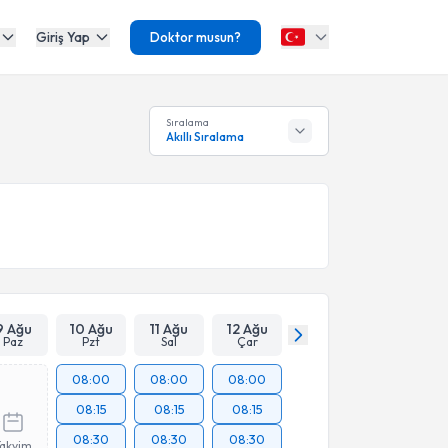
Giriş Yap
Doktor musun?
Sıralama
Akıllı Sıralama
9 Ağu
10 Ağu
11 Ağu
12 Ağu
Paz
Pzt
Sal
Çar
08:00
08:00
08:00
08:15
08:15
08:15
08:30
08:30
08:30
Takvim