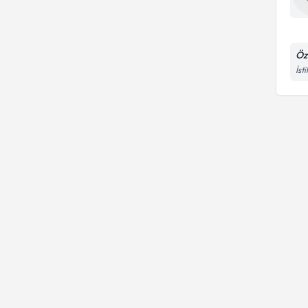
Öz
İst