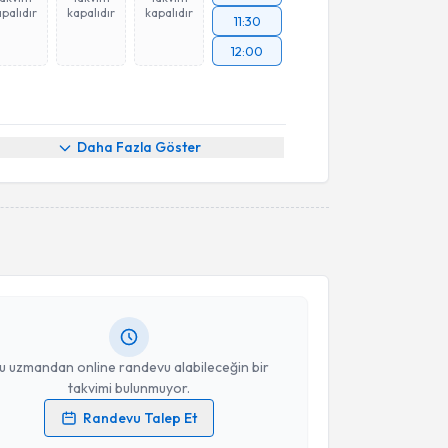
palıdır
kapalıdır
kapalıdır
11:30
12:00
Daha Fazla Göster
akvimi Talebi
 Hezber
için randevu takvimi talebi oluşturun. Size bu
ndevu almanız için bir takvim hazırlandığında e-
lgilendireceğiz.
resiniz
u uzmandan online randevu alabileceğin bir
takvimi bulunmuyor.
Randevu Talep Et
akvimi Talebi
 verilerimin işlenmesine ilişkin
Aydınlatma Metni
'ni