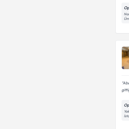
Op
Nam
Ümr
Abd
gitt
Op
Yak
İst