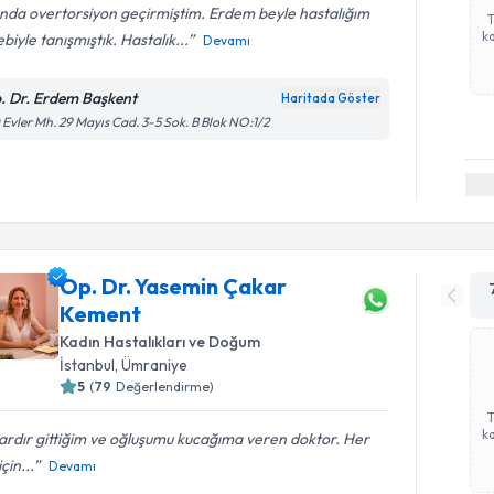
ında overtorsiyon geçirmiştim. Erdem beyle hastalığım
ka
biyle tanışmıştık. Hastalık...
Devamı
. Dr. Erdem Başkent
Haritada Göster
 Evler Mh. 29 Mayıs Cad. 3-5 Sok. B Blok NO:1/2
Op. Dr. Yasemin Çakar
Kement
Kadın Hastalıkları ve Doğum
İstanbul
, Ümraniye
5
(
79
Değerlendirme)
ka
lardır gittiğim ve oğluşumu kucağıma veren doktor. Her
çin...
Devamı