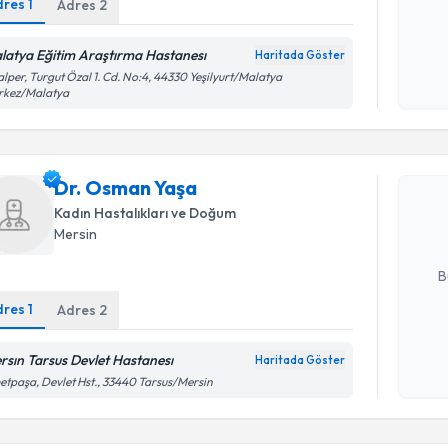
dres
1
Adres
2
Kişisel
latya Eğitim Araştırma Hastanesı
Haritada Göster
okudum
lper, Turgut Özal 1. Cd. No:4, 44330 Yeşilyurt/Malatya
işlenm
rkez/Malatya
Randevu T
Dr. Osman
Dr. Osman Yaşa
uzmandan ra
posta ile bi
Kadın Hastalıkları ve Doğum
Mersin
E-posta Ad
B
dres
1
Adres
2
Kişisel
rsın Tarsus Devlet Hastanesı
Haritada Göster
okudum
etpaşa, Devlet Hst., 33440 Tarsus/Mersin
işlenm