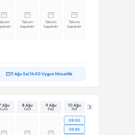
Takvim
Takvim
Takvim
Takvim
palıdır
kapalıdır
kapalıdır
kapalıdır
11 Ağu
Sal
14:00
Uygun Müsaitlik
7 Ağu
8 Ağu
9 Ağu
10 Ağu
Cum
Cmt
Paz
Pzt
09:00
09:30