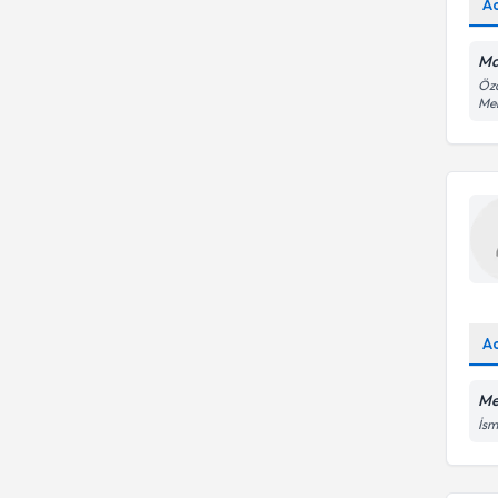
A
Ma
Öza
Me
A
Me
İsm