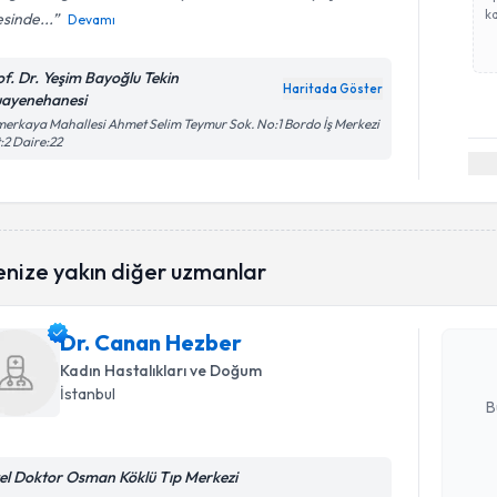
ka
sinde...
Devamı
of. Dr. Yeşim Bayoğlu Tekin
Haritada Göster
ayenehanesi
erkaya Mahallesi Ahmet Selim Teymur Sok. No:1 Bordo İş Merkezi
:2 Daire:22
Randevu T
enize yakın diğer uzmanlar
Dr. Canan
uzmandan ra
posta ile bi
Dr. Canan Hezber
Kadın Hastalıkları ve Doğum
E-posta Ad
İstanbul
B
Randevu T
el Doktor Osman Köklü Tıp Merkezi
Kişisel