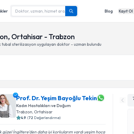
ikler
Blog
Kayıt Ol
yon, Ortahisar - Trabzon
tubal sterilizasyon
uygulayan doktor - uzman bulundu
Prof. Dr. Yeşim Bayoğlu Tekin
Kadın Hastalıkları ve Doğum
Trabzon
, Ortahisar
4.9
(
72
Değerlendirme)
 güzel İngiltere’den daha iyi korkularım vardı yeşim hoca