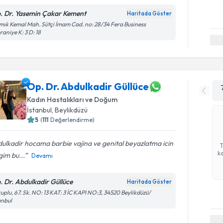
. Dr. Yasemin Çakar Kement
Haritada Göster
ık Kemal Mah. Sütçi İmam Cad. no: 28/34 Fera Business
aniye K: 3 D: 18
Op. Dr. Abdulkadir Güllüce
Kadın Hastalıkları ve Doğum
İstanbul
, Beylikdüzü
5
(
111
Değerlendirme)
ulkadir hocama barbie vajina ve genital beyazlatma icin
ka
igim bu...
Devamı
. Dr. Abdulkadir Güllüce
Haritada Göster
uplu, 67. Sk. NO: 13 KAT: 3 İC KAPI NO:3, 34520 Beylikdüzü/
anbul