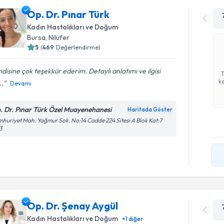
Op. Dr. Pınar Türk
Kadın Hastalıkları ve Doğum
Bursa
, Nilüfer
5
(
469
Değerlendirme)
disine çok teşekkür ederim. Detaylı anlatımı ve ilgisi
ka
..
Devamı
. Dr. Pınar Türk Özel Muayenehanesi
Haritada Göster
huriyet Mah. Yağmur Sok. No:14 Cadde 224 Sitesi A Blok Kat:7
3
Op. Dr. Şenay Aygül
Kadın Hastalıkları ve Doğum
+
1
diğer