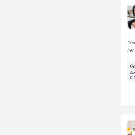
Ken
her.
Op
Cum
D:1