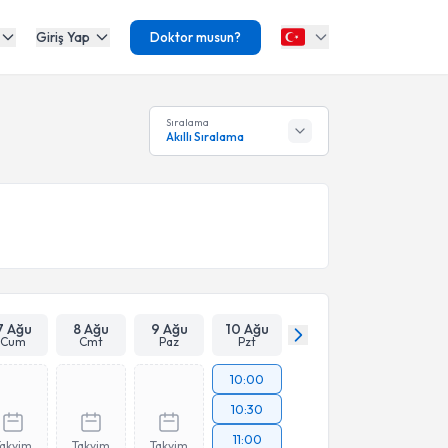
Giriş Yap
Doktor musun?
Sıralama
Akıllı Sıralama
7 Ağu
8 Ağu
9 Ağu
10 Ağu
Cum
Cmt
Paz
Pzt
10:00
10:30
11:00
Takvim
Takvim
Takvim