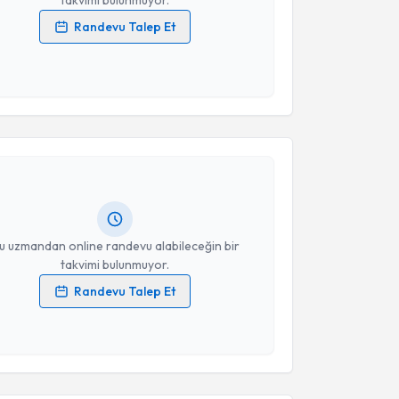
takvimi bulunmuyor.
Randevu Talep Et
 verilerimin işlenmesine ilişkin
Aydınlatma Metni
'ni
 ve kişisel verilerimin belirtilen kapsamda
esini kabul ediyorum.
akvimi Talebi
Takvim Talebini Gönder
 Yaşa
için randevu takvimi talebi oluşturun. Size bu
ndevu almanız için bir takvim hazırlandığında e-
lgilendireceğiz.
resiniz
u uzmandan online randevu alabileceğin bir
takvimi bulunmuyor.
Randevu Talep Et
 verilerimin işlenmesine ilişkin
Aydınlatma Metni
'ni
 ve kişisel verilerimin belirtilen kapsamda
esini kabul ediyorum.