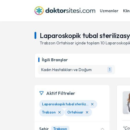
Uzmanlar
Klin
Laparoskopik tubal sterilizas
Trabzon
Ortahisar
içinde toplam
10
Laparoskopik 
İlgili Branşlar
Kadın Hastalıkları ve Doğum
1
Aktif Filtreler
Laparoskopik tubal sterilizasyon
Trabzon
Ortahisar
Çok
Şehir
Trabzon