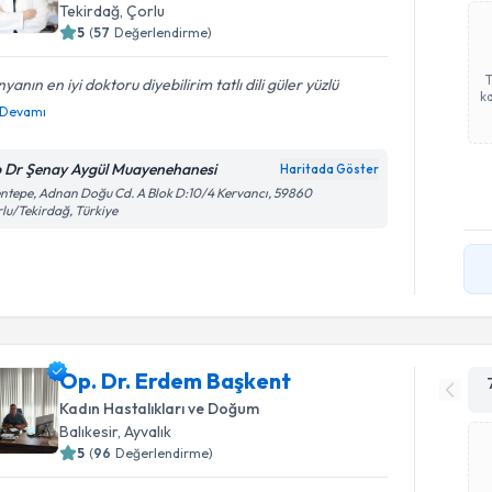
Tekirdağ
, Çorlu
5
(
57
Değerlendirme)
yanın en iyi doktoru diyebilirim tatlı dili güler yüzlü
ka
Devamı
 Dr Şenay Aygül Muayenehanesi
Haritada Göster
ntepe, Adnan Doğu Cd. A Blok D:10/4 Kervancı, 59860
lu/Tekirdağ, Türkiye
Op. Dr. Erdem Başkent
Kadın Hastalıkları ve Doğum
Balıkesir
, Ayvalık
5
(
96
Değerlendirme)