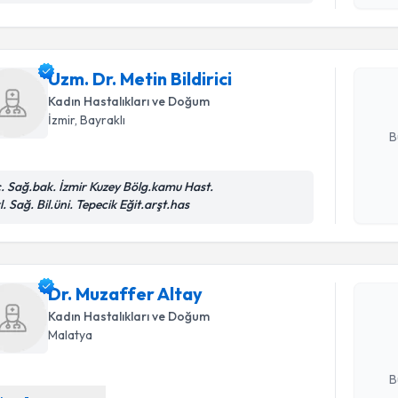
okudum
işlenm
Uzm. Dr. M
Size bu uzm
Uzm. Dr. Metin Bildirici
hazırlandığ
Kadın Hastalıkları ve Doğum
E-posta Ad
İzmir
, Bayraklı
B
c. Sağ.bak. İzmir Kuzey Bölg.kamu Hast.
Kişisel
l. Sağ. Bil.üni. Tepecik Eğit.arşt.has
okudum
Randevu T
işlenm
Dr. Muzaff
Dr. Muzaffer Altay
bu uzmandan
Kadın Hastalıkları ve Doğum
posta ile bi
Malatya
E-posta Ad
B