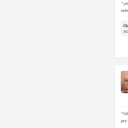
yıl
sebe
Op
150
Yıl
şey i