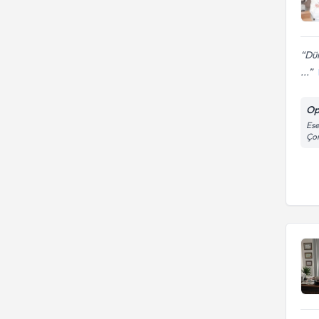
Dün
...
Op
Ese
Çor