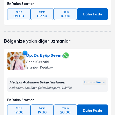
En Yakın Saatler
Yarın
Yarın
Yarın
Daha Fazla
09:00
09:30
10:00
Bölgenize yakın diğer uzmanlar
Op. Dr. Eyüp Sevim
Genel Cerrahi
İstanbul
, Kadıköy
Medipol Acıbadem Bölge Hastanesi
Haritada Göster
Acıbadem, Şht. Emin Çölen Sokağı No:4, 34718
En Yakın Saatler
Yarın
Yarın
Yarın
Daha Fazla
19:00
19:30
20:00