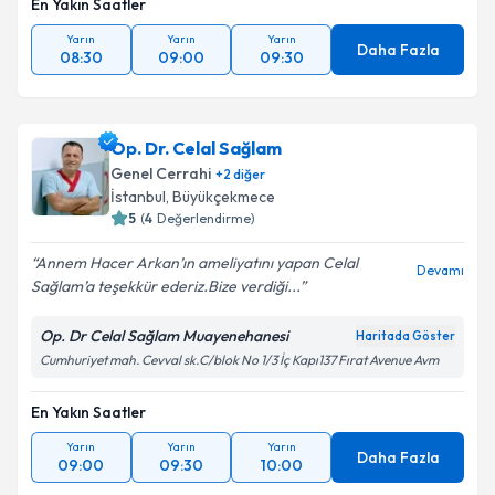
En Yakın Saatler
Yarın
Yarın
Yarın
Daha Fazla
08:30
09:00
09:30
Op. Dr. Celal Sağlam
Genel Cerrahi
+
2
diğer
İstanbul
, Büyükçekmece
5
(
4
Değerlendirme)
Annem Hacer Arkan’ın ameliyatını yapan Celal
Devamı
Sağlam’a teşekkür ederiz.Bize verdiği...
Op. Dr Celal Sağlam Muayenehanesi
Haritada Göster
Cumhuriyet mah. Cevval sk.C/blok No 1/3 İç Kapı137 Fırat Avenue Avm
En Yakın Saatler
Yarın
Yarın
Yarın
Daha Fazla
09:00
09:30
10:00