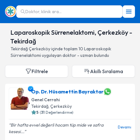
Doktor, klinik ara...
Laparoskopik Sürrenelaktomi, Çerkezköy -
Tekirdağ
Tekirdağ
Çerkezköy
içinde toplam
10
Laparoskopik
Sürrenelaktomi
uygulayan doktor - uzman bulundu
Filtrele
Akıllı Sıralama
Op. Dr. Hüsamettin Bayraktar
Genel Cerrahi
Tekirdağ
, Çerkezköy
5
(
31
Değerlendirme)
Bir hafta evvel değerli hocam tüp mide ve safra
Devamı
kesesi...