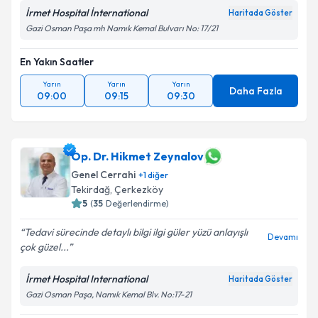
İrmet Hospital İnternational
Haritada Göster
Gazi Osman Paşa mh Namık Kemal Bulvarı No: 17/21
En Yakın Saatler
Yarın
Yarın
Yarın
Daha Fazla
09:00
09:15
09:30
Op. Dr. Hikmet Zeynalov
Genel Cerrahi
+
1
diğer
Tekirdağ
, Çerkezköy
5
(
35
Değerlendirme)
Tedavi sürecinde detaylı bilgi ilgi güler yüzü anlayışlı
Devamı
çok güzel...
İrmet Hospital International
Haritada Göster
Gazi Osman Paşa, Namık Kemal Blv. No:17-21