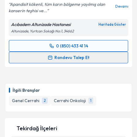
Apandisit kökenli, tüm karın bölgeme yayılmış olan
Devamı
kanserin teşhisi ve...
Kişisel verilerimin işlenmesine ilişkin
Aydınlatma
Metni
'ni okudum ve kişisel verilerimin belirtilen
Acıbadem Altunizade Hastanesi
Haritada Göster
kapsamda işlenmesini kabul ediyorum.
Altunizade, Yurtcan Sokağı No:1, 34662
Takvim Talebini Gönder
0 (850) 433 41 14
Randevu Takvimi Talebi
Randevu Talep Et
Prof. Dr. Bilgi Baca
için randevu takvimi talebi
oluşturun. Size bu uzmandan randevu almanız için bir
takvim hazırlandığında e-posta ile bilgilendireceğiz.
İlgili Branşlar
E-posta Adresiniz
Genel Cerrahi
Cerrahi Onkoloji
2
1
Kişisel verilerimin işlenmesine ilişkin
Aydınlatma
Tekirdağ İlçeleri
Metni
'ni okudum ve kişisel verilerimin belirtilen
kapsamda işlenmesini kabul ediyorum.