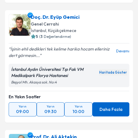
Doç. Dr. Eyüp Gemici
Genel Cerrahi
İstanbul
, Küçükçekmece
5
(
3
Değerlendirme)
İşinin ehli dedikleri tek kelime harika hocam elleriniz
Devamı
dert görmesin...
İstanbul Aydın Üniversitesi Tıp Fak VM
Haritada Göster
Medikalpark Florya Hastanesi
Beşyol Mh. Akasya sok. No:4
En Yakın Saatler
Yarın
Yarın
Yarın
Daha Fazla
09:00
09:30
10:00
Prof. Dr. Ali Aktekin