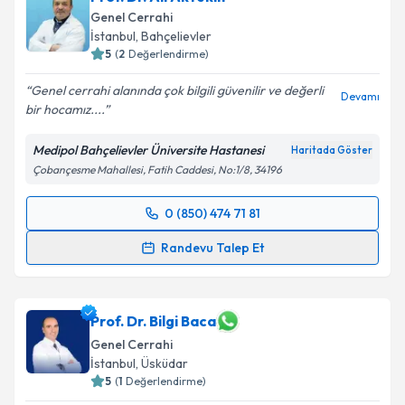
Genel Cerrahi
İstanbul
, Bahçelievler
5
(
2
Değerlendirme)
Genel cerrahi alanında çok bilgili güvenilir ve değerli
Devamı
bir hocamız....
Medipol Bahçelievler Üniversite Hastanesi
Haritada Göster
Çobançesme Mahallesi, Fatih Caddesi, No:1/8, 34196
0 (850) 474 71 81
Randevu Takvimi Talebi
Randevu Talep Et
Prof. Dr. Ali Aktekin
için randevu takvimi talebi
oluşturun. Size bu uzmandan randevu almanız için bir
takvim hazırlandığında e-posta ile bilgilendireceğiz.
Prof. Dr. Bilgi Baca
Genel Cerrahi
E-posta Adresiniz
İstanbul
, Üsküdar
5
(
1
Değerlendirme)