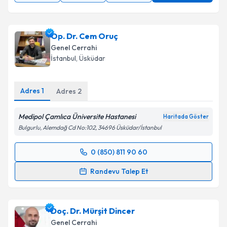
Op. Dr. Cem Oruç
Genel Cerrahi
İstanbul
, Üsküdar
Adres
1
Adres
2
Medipol Çamlıca Üniversite Hastanesi
Haritada Göster
Bulgurlu, Alemdağ Cd No:102, 34696 Üsküdar/İstanbul
0 (850) 811 90 60
Randevu Takvimi Talebi
Randevu Talep Et
Op. Dr. Cem Oruç
için randevu takvimi talebi
oluşturun. Size bu uzmandan randevu almanız için bir
Doç. Dr. Mürşit Dincer
takvim hazırlandığında e-posta ile bilgilendireceğiz.
Genel Cerrahi