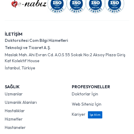
İLETİŞİM
Doktorsitesi Com Bilgi Hizmetleri
Teknoloji ve Ticaret A.Ş.
Maslak Mah. Ahi Evran Cd. A.O.S 55 Sokak No:2 Aksoy Plaza Giriş
Kat Kolektif House
İstanbul, Türkiye
SAĞLIK
PROFESYONELLER
Uzmanlar
Doktorlar İçin
Uzmanlık Alanları
Web Siteniz İçin
Hastalıklar
Kariyer
İşe Alım
Hizmetler
Hastaneler