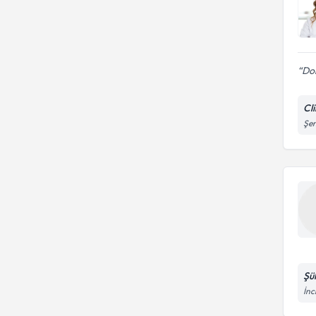
Dok
Cl
Şen
Şü
İnc