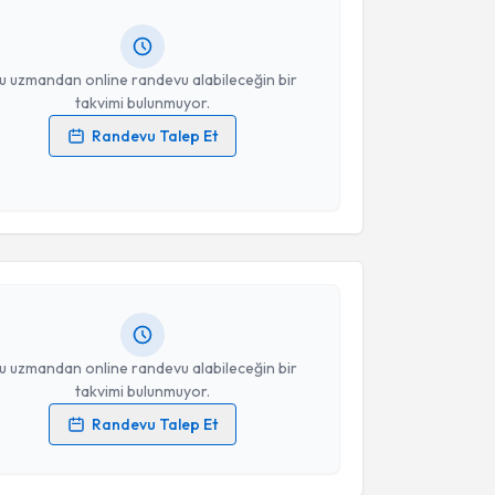
ında e-posta ile bilgilendireceğiz.
resiniz
u uzmandan online randevu alabileceğin bir
takvimi bulunmuyor.
Randevu Talep Et
 verilerimin işlenmesine ilişkin
Aydınlatma Metni
'ni
akvimi Talebi
 ve kişisel verilerimin belirtilen kapsamda
esini kabul ediyorum.
ükran Cebiroğlu
için randevu takvimi talebi oluşturun.
Takvim Talebini Gönder
andan randevu almanız için bir takvim
ında e-posta ile bilgilendireceğiz.
resiniz
u uzmandan online randevu alabileceğin bir
takvimi bulunmuyor.
Randevu Talep Et
 verilerimin işlenmesine ilişkin
Aydınlatma Metni
'ni
 ve kişisel verilerimin belirtilen kapsamda
esini kabul ediyorum.