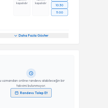
kapalıdır
kapalıdır
10:30
11:00
Daha Fazla Göster
akvimi Talebi
Hakan Peker
için randevu takvimi talebi oluşturun.
andan randevu almanız için bir takvim
ında e-posta ile bilgilendireceğiz.
resiniz
u uzmandan online randevu alabileceğin bir
takvimi bulunmuyor.
Randevu Talep Et
 verilerimin işlenmesine ilişkin
Aydınlatma Metni
'ni
 ve kişisel verilerimin belirtilen kapsamda
esini kabul ediyorum.