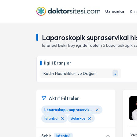
Uzmanlar
Klin
Laparoskopik supraservikal hi
İstanbul
Bakırköy
içinde toplam
5
Laparoskopik su
İlgili Branşlar
Kadın Hastalıkları ve Doğum
5
Aktif Filtreler
Laparoskopik supraservikal histerektomi(histerektomi)
İstanbul
Bakırköy
Ha
Şehir
İstanbul