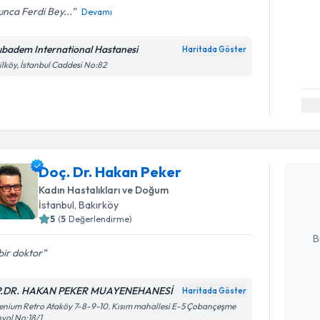
nca Ferdi Bey...
Devamı
ıbadem International Hastanesi
Haritada Göster
ilköy, İstanbul Caddesi No:82
Randevu T
Doç. Dr. 
Doç. Dr. Hakan Peker
Size bu uzm
Kadın Hastalıkları ve Doğum
hazırlandığ
İstanbul
, Bakırköy
E-posta Ad
5
(
5
Değerlendirme)
B
 bir doktor
Kişisel
.DR. HAKAN PEKER MUAYENEHANESİ
Haritada Göster
okudum
enium Retro Ataköy 7-8-9-10. Kısım mahallesi E-5 Çobançeşme
yol No:18/1
işlenm