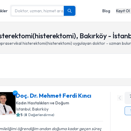
ikler
Blog
Kayıt Ol
sterektomi(histerektomi), Bakırköy - İstanb
praservikal histerektomi(histerektomi)
uygulayan doktor - uzman bulu
Doç. Dr. Mehmet Ferdi Kıncı
Kadın Hastalıkları ve Doğum
İstanbul
, Bakırköy
5
(
8
Değerlendirme)
mileliğimi öğrendiğim andan doğuma kadar geçen süreç