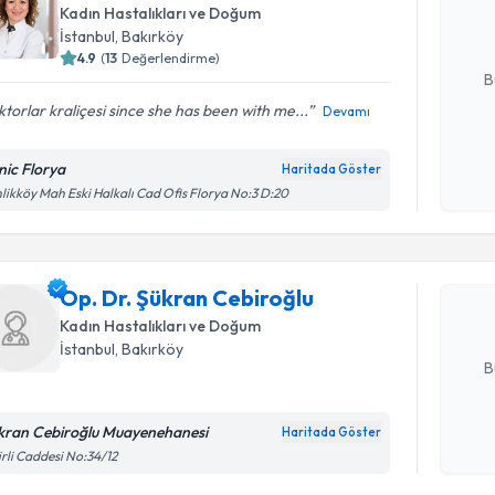
hazırlandığ
Kadın Hastalıkları ve Doğum
İstanbul
, Bakırköy
E-posta Ad
4.9
(
13
Değerlendirme)
B
torlar kraliçesi since she has been with me...
Devamı
Kişisel
inic Florya
Haritada Göster
Randevu T
okudum
likköy Mah Eski Halkalı Cad Ofis Florya No:3 D:20
işlenm
Op. Dr. Ş
Size bu uzm
Op. Dr. Şükran Cebiroğlu
hazırlandığ
Kadın Hastalıkları ve Doğum
E-posta Ad
İstanbul
, Bakırköy
B
kran Cebiroğlu Muayenehanesi
Haritada Göster
Kişisel
irli Caddesi No:34/12
okudum
işlenm