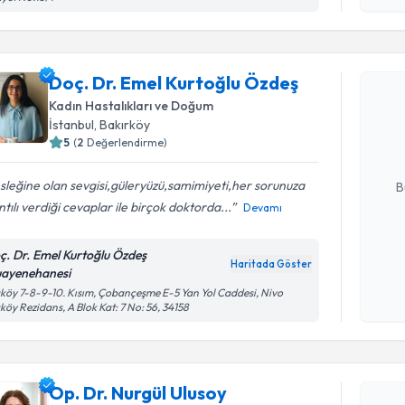
Randevu T
Doç. Dr. Emel Kurtoğlu Özdeş
Doç. Dr. 
Kadın Hastalıkları ve Doğum
oluşturun. 
İstanbul
, Bakırköy
hazırlandığ
5
(
2
Değerlendirme)
E-posta Ad
leğine olan sevgisi,güleryüzü,samimiyeti,her sorunuza
B
ntılı verdiği cevaplar ile birçok doktorda...
Devamı
Kişisel
ç. Dr. Emel Kurtoğlu Özdeş
Haritada Göster
okudum
ayenehanesi
işlenm
köy 7-8-9-10. Kısım, Çobançeşme E-5 Yan Yol Caddesi, Nivo
köy Rezidans, A Blok Kat: 7 No: 56, 34158
Randevu T
Op. Dr. Nu
Op. Dr. Nurgül Ulusoy
Size bu uzm