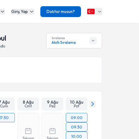
Giriş Yap
Doktor musun?
ul
Sıralama
Akıllı Sıralama
ndu
7 Ağu
8 Ağu
9 Ağu
10 Ağu
Cum
Cmt
Paz
Pzt
17:30
09:00
09:30
10:00
Takvim
Takvim