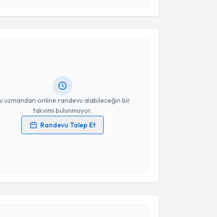
akvimi Talebi
Takvim Talebini Gönder
Emel Kurtoğlu Özdeş
için randevu takvimi talebi
Size bu uzmandan randevu almanız için bir takvim
ında e-posta ile bilgilendireceğiz.
resiniz
u uzmandan online randevu alabileceğin bir
takvimi bulunmuyor.
Randevu Talep Et
 verilerimin işlenmesine ilişkin
Aydınlatma Metni
'ni
 ve kişisel verilerimin belirtilen kapsamda
esini kabul ediyorum.
akvimi Talebi
Takvim Talebini Gönder
rgül Ulusoy
için randevu takvimi talebi oluşturun.
andan randevu almanız için bir takvim