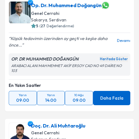
Op. Dr. Muhammed Doğangün
Genel Cerrahi
Sakarya
, Serdivan
5
(
27
Değerlendirme)
Köpük tedavimin üzerinden ay geçti ve keşke daha
Devamı
önce...
OP. DR MUHAMMED DOĞANGÜN
Haritada Göster
ARABACI ALANI MAH MEHMET AKİF ERSOY CAD NO 49 DAİRE NO
103
En Yakın Saatler
Yarın
Yarın
10 Ağu
Daha Fazla
09:00
14:00
09:00
Doç. Dr. Ali Muhtaroğlu
Genel Cerrahi