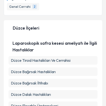
E-posta Adresiniz
Genel Cerrahi
2
Düzce İlçeleri
Kişisel verilerimin işlenmesine ilişkin
Aydınlatma
Metni
'ni okudum ve kişisel verilerimin belirtilen
kapsamda işlenmesini kabul ediyorum.
Laparoskopik safra kesesi ameliyatı ile İlgili
Hastalıklar
Takvim Talebini Gönder
Düzce Tiroid Hastalıkları Ve Cerrahisi
Düzce Bağırsak Hastalıkları
Düzce Bağırsak İltihabı
Düzce Dalak Hastalıkları
Düzce Flexable Üreteroskopi