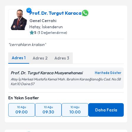
hazırlandığında e-posta ile bilgilendireceğiz.
Prof. Dr. Turgut Karaca
E-posta Adresiniz
Genel Cerrahi
Hatay
, İskenderun
5
(
1
Değerlendirme)
Kişisel verilerimin işlenmesine ilişkin
Aydınlatma
cerrahların kralısın
Metni
'ni okudum ve kişisel verilerimin belirtilen
kapsamda işlenmesini kabul ediyorum.
Adres
1
Adres
2
Adres
3
Prof. Dr. Turgut Karaca Muayenehanesi
Haritada Göster
Takvim Talebini Gönder
Atay İş Merkezi Mustafa Kemal Mah. Ibrahim Karaoğlanoğlu Cad. No:58
Kat:10 Daire:57
En Yakın Saatler
10 Ağu
10 Ağu
10 Ağu
Daha Fazla
09:00
09:30
10:00