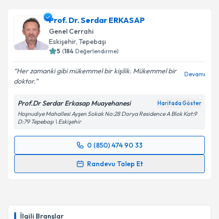
Prof. Dr. Serdar ERKASAP
Genel Cerrahi
Eskişehir
, Tepebaşı
5
(
184
Değerlendirme)
Her zamanki gibi mükemmel bir kişilik. Mükemmel bir
Devamı
doktor.
Prof.Dr Serdar Erkasap Muayehanesi
Haritada Göster
Hoşnudiye Mahallesi Ayşen Sokak No:28 Dorya Residence A Blok Kat:9
D:79 Tepebaşı \ Eskişehir
0 (850) 474 90 33
Randevu Takvimi Talebi
Randevu Talep Et
Prof. Dr. Serdar ERKASAP
için randevu takvimi
talebi oluşturun. Size bu uzmandan randevu almanız
için bir takvim hazırlandığında e-posta ile
bilgilendireceğiz.
İlgili Branşlar