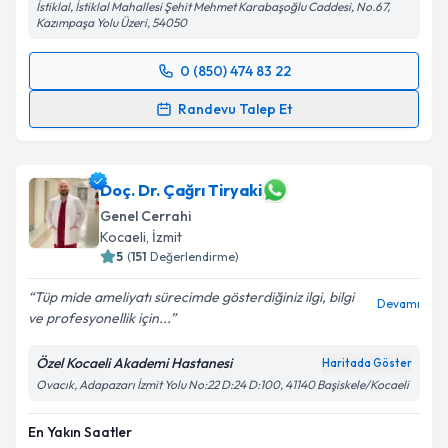
İstiklal, İstiklal Mahallesi Şehit Mehmet Karabaşoğlu Caddesi, No.67,
Kazımpaşa Yolu Üzeri, 54050
0 (850) 474 83 22
Randevu Takvimi Talebi
Randevu Talep Et
Dr. Öğr. Üyesi Yeşim Akdeniz
için randevu takvimi
talebi oluşturun. Size bu uzmandan randevu almanız
için bir takvim hazırlandığında e-posta ile
Doç. Dr. Çağrı Tiryaki
bilgilendireceğiz.
Genel Cerrahi
Kocaeli
, İzmit
E-posta Adresiniz
5
(
151
Değerlendirme)
Tüp mide ameliyatı sürecimde gösterdiğiniz ilgi, bilgi
Devamı
ve profesyonellik için...
Kişisel verilerimin işlenmesine ilişkin
Aydınlatma
Özel Kocaeli Akademi Hastanesi
Haritada Göster
Metni
'ni okudum ve kişisel verilerimin belirtilen
Ovacık, Adapazarı İzmit Yolu No:22 D:24 D:100, 41140 Başiskele/Kocaeli
kapsamda işlenmesini kabul ediyorum.
En Yakın Saatler