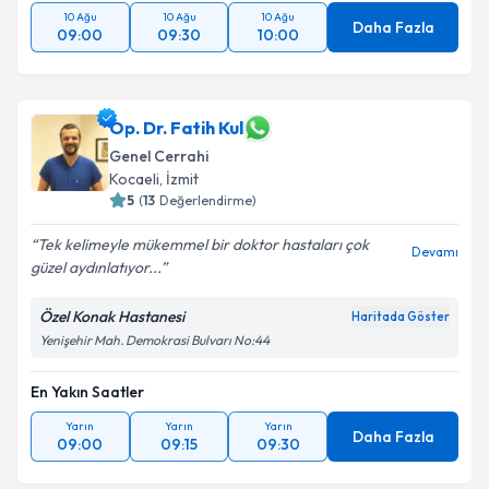
Takvim Talebini Gönder
10 Ağu
10 Ağu
10 Ağu
Daha Fazla
09:00
09:30
10:00
Op. Dr. Fatih Kul
Genel Cerrahi
Kocaeli
, İzmit
5
(
13
Değerlendirme)
Tek kelimeyle mükemmel bir doktor hastaları çok
Devamı
güzel aydınlatıyor...
Özel Konak Hastanesi
Haritada Göster
Yenişehir Mah. Demokrasi Bulvarı No:44
En Yakın Saatler
Yarın
Yarın
Yarın
Daha Fazla
09:00
09:15
09:30