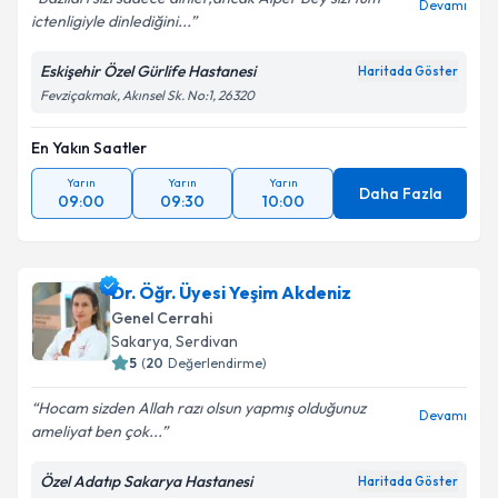
Devamı
ictenligiyle dinlediğini...
Eskişehir Özel Gürlife Hastanesi
Haritada Göster
Fevziçakmak, Akınsel Sk. No:1, 26320
En Yakın Saatler
Yarın
Yarın
Yarın
Daha Fazla
09:00
09:30
10:00
Dr. Öğr. Üyesi Yeşim Akdeniz
Genel Cerrahi
Sakarya
, Serdivan
5
(
20
Değerlendirme)
Hocam sizden Allah razı olsun yapmış olduğunuz
Devamı
ameliyat ben çok...
Özel Adatıp Sakarya Hastanesi
Haritada Göster