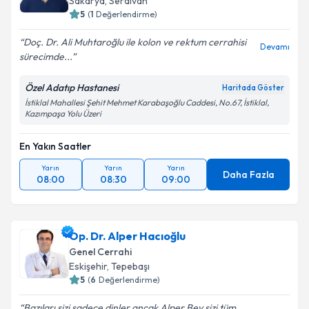
Sakarya
, Serdivan
5
(
1
Değerlendirme)
Doç. Dr. Ali Muhtaroğlu ile kolon ve rektum cerrahisi
Devamı
sürecimde...
Özel Adatıp Hastanesi
Haritada Göster
İstiklal Mahallesi Şehit Mehmet Karabaşoğlu Caddesi, No.67, İstiklal,
Kazımpaşa Yolu Üzeri
En Yakın Saatler
Yarın
Yarın
Yarın
Daha Fazla
08:00
08:30
09:00
Op. Dr. Alper Hacıoğlu
Genel Cerrahi
Eskişehir
, Tepebaşı
5
(
6
Değerlendirme)
Bazıları sizi sadece dinler,ancak Alper Bey sizi tüm