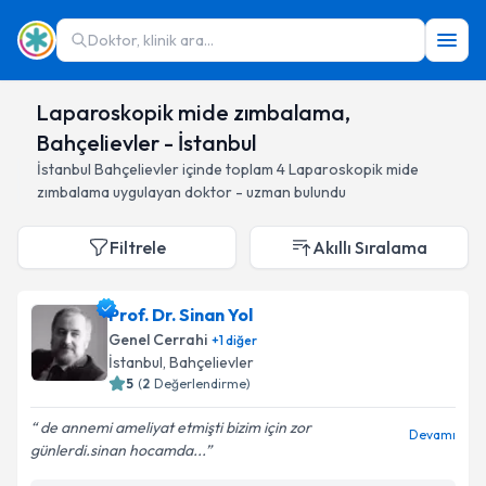
Doktor, klinik ara...
Laparoskopik mide zımbalama,
Bahçelievler - İstanbul
İstanbul
Bahçelievler
içinde toplam
4
Laparoskopik mide
zımbalama
uygulayan doktor - uzman bulundu
Filtrele
Akıllı Sıralama
Prof. Dr. Sinan Yol
Genel Cerrahi
+
1
diğer
İstanbul
, Bahçelievler
5
(
2
Değerlendirme)
de annemi ameliyat etmişti bizim için zor
Devamı
günlerdi.sinan hocamda...