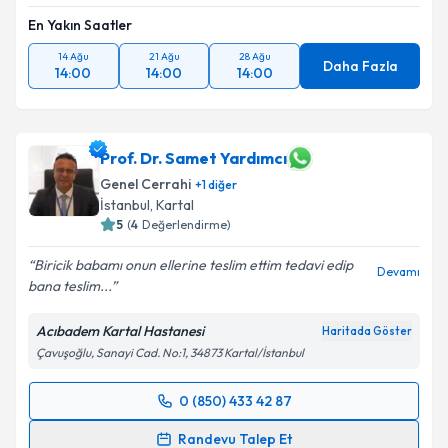
En Yakın Saatler
14 Ağu
21 Ağu
28 Ağu
Daha Fazla
14:00
14:00
14:00
Prof. Dr. Samet Yardımcı
Genel Cerrahi
+
1
diğer
İstanbul
, Kartal
5
(
4
Değerlendirme)
Biricik babamı onun ellerine teslim ettim tedavi edip
Devamı
bana teslim...
Acıbadem Kartal Hastanesi
Haritada Göster
Çavuşoğlu, Sanayi Cad. No:1, 34873 Kartal/İstanbul
0 (850) 433 42 87
Randevu Takvimi Talebi
Randevu Talep Et