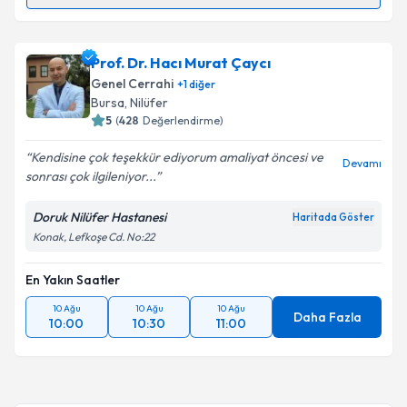
Prof. Dr. Samet Yardımcı
için randevu takvimi talebi
oluşturun. Size bu uzmandan randevu almanız için bir
Prof. Dr. Hacı Murat Çaycı
takvim hazırlandığında e-posta ile bilgilendireceğiz.
Genel Cerrahi
+
1
diğer
E-posta Adresiniz
Bursa
, Nilüfer
5
(
428
Değerlendirme)
Kendisine çok teşekkür ediyorum amaliyat öncesi ve
Devamı
sonrası çok ilgileniyor...
Kişisel verilerimin işlenmesine ilişkin
Aydınlatma
Metni
'ni okudum ve kişisel verilerimin belirtilen
Doruk Nilüfer Hastanesi
Haritada Göster
kapsamda işlenmesini kabul ediyorum.
Konak, Lefkoşe Cd. No:22
En Yakın Saatler
Takvim Talebini Gönder
10 Ağu
10 Ağu
10 Ağu
Daha Fazla
10:00
10:30
11:00