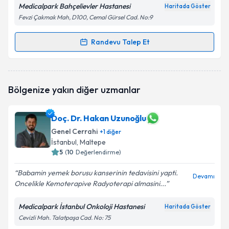
Medicalpark Bahçelievler Hastanesi
Haritada Göster
Fevzi Çakmak Mah, D100, Cemal Gürsel Cad. No:9
Randevu Talep Et
Randevu Takvimi Talebi
Prof. Dr. Sinan Yol
için randevu takvimi talebi
Bölgenize yakın diğer uzmanlar
oluşturun. Size bu uzmandan randevu almanız için bir
takvim hazırlandığında e-posta ile bilgilendireceğiz.
Doç. Dr. Hakan Uzunoğlu
E-posta Adresiniz
Genel Cerrahi
+
1
diğer
İstanbul
, Maltepe
5
(
10
Değerlendirme)
Kişisel verilerimin işlenmesine ilişkin
Aydınlatma
Babamin yemek borusu kanserinin tedavisini yapti.
Devamı
Metni
'ni okudum ve kişisel verilerimin belirtilen
Oncelikle Kemoterapive Radyoterapi almasini...
kapsamda işlenmesini kabul ediyorum.
Medicalpark İstanbul Onkoloji Hastanesi
Haritada Göster
Cevizli Mah. Talatpaşa Cad. No: 75
Takvim Talebini Gönder