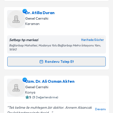
kapsamda işlenmesini kabul ediyorum.
Uzm. Dr. Zihni Kocaerkek
için randevu takvimi
Dr. Atilla Duran
talebi oluşturun. Size bu uzmandan randevu almanız
Genel Cerrahi
Takvim Talebini Gönder
için bir takvim hazırlandığında e-posta ile
Karaman
bilgilendireceğiz.
E-posta Adresiniz
Setbaşı tıp merkezi
Haritada Göster
Bağlarbaşı Mahallesi, Mudanya Yolu Bağlarbaşı Metro İstasyonu Yanı,
16160
Randevu Talep Et
Kişisel verilerimin işlenmesine ilişkin
Aydınlatma
Randevu Takvimi Talebi
Metni
'ni okudum ve kişisel verilerimin belirtilen
kapsamda işlenmesini kabul ediyorum.
Dr. Atilla Duran
için randevu takvimi talebi oluşturun.
Uzm. Dr. Ali Osman Akten
Size bu uzmandan randevu almanız için bir takvim
Genel Cerrahi
Takvim Talebini Gönder
hazırlandığında e-posta ile bilgilendireceğiz.
Konya
5
(
3
Değerlendirme)
E-posta Adresiniz
Tek kelime ile muhteşem.bir doktor. Annem Alsancak
Devamı
Devlet hastanesinde tiroid...