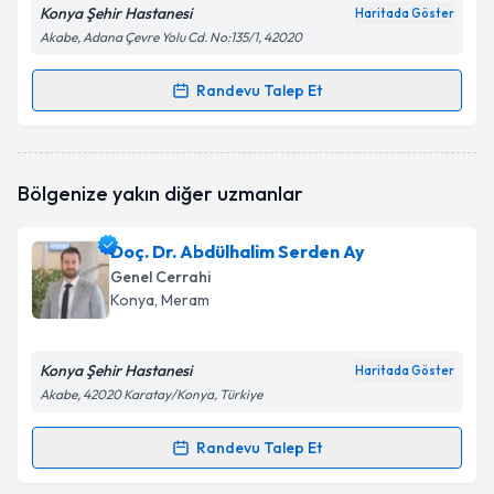
Konya Şehir Hastanesi
Haritada Göster
Akabe, Adana Çevre Yolu Cd. No:135/1, 42020
Randevu Talep Et
Randevu Takvimi Talebi
Doç. Dr. Gürcan Şimşek
için randevu takvimi talebi
Bölgenize yakın diğer uzmanlar
oluşturun. Size bu uzmandan randevu almanız için bir
takvim hazırlandığında e-posta ile bilgilendireceğiz.
Doç. Dr. Abdülhalim Serden Ay
E-posta Adresiniz
Genel Cerrahi
Konya
, Meram
Konya Şehir Hastanesi
Kişisel verilerimin işlenmesine ilişkin
Aydınlatma
Haritada Göster
Metni
'ni okudum ve kişisel verilerimin belirtilen
Akabe, 42020 Karatay/Konya, Türkiye
kapsamda işlenmesini kabul ediyorum.
Randevu Talep Et
Randevu Takvimi Talebi
Takvim Talebini Gönder