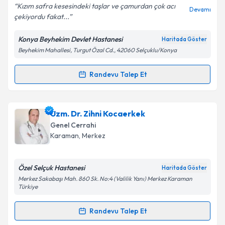
Kızım safra kesesindeki taşlar ve çamurdan çok acı
Devamı
çekiyordu fakat...
Konya Beyhekim Devlet Hastanesi
Haritada Göster
Kişisel verilerimin işlenmesine ilişkin
Aydınlatma
Beyhekim Mahallesi, Turgut Özal Cd., 42060 Selçuklu/Konya
Metni
'ni okudum ve kişisel verilerimin belirtilen
kapsamda işlenmesini kabul ediyorum.
Randevu Talep Et
Randevu Takvimi Talebi
Takvim Talebini Gönder
Uzm. Dr. Şükrü Salih Toprak
için randevu takvimi
Uzm. Dr. Zihni Kocaerkek
talebi oluşturun. Size bu uzmandan randevu almanız
Genel Cerrahi
için bir takvim hazırlandığında e-posta ile
Karaman
, Merkez
bilgilendireceğiz.
E-posta Adresiniz
Özel Selçuk Hastanesi
Haritada Göster
Merkez Sakabaşı Mah. 860 Sk. No:4 (Valilik Yanı) Merkez Karaman
Türkiye
Randevu Talep Et
Kişisel verilerimin işlenmesine ilişkin
Aydınlatma
Randevu Takvimi Talebi
Metni
'ni okudum ve kişisel verilerimin belirtilen