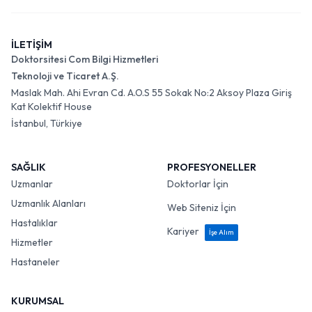
İLETİŞİM
Doktorsitesi Com Bilgi Hizmetleri
Teknoloji ve Ticaret A.Ş.
Maslak Mah. Ahi Evran Cd. A.O.S 55 Sokak No:2 Aksoy Plaza Giriş
Kat Kolektif House
İstanbul, Türkiye
SAĞLIK
PROFESYONELLER
Uzmanlar
Doktorlar İçin
Uzmanlık Alanları
Web Siteniz İçin
Hastalıklar
Kariyer
İşe Alım
Hizmetler
Hastaneler
KURUMSAL