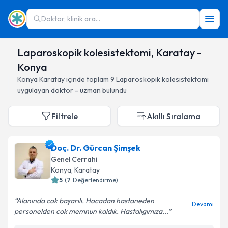
Doktor, klinik ara...
Laparoskopik kolesistektomi, Karatay -
Konya
Konya
Karatay
içinde toplam
9
Laparoskopik kolesistektomi
uygulayan doktor - uzman bulundu
Filtrele
Akıllı Sıralama
Doç. Dr. Gürcan Şimşek
Genel Cerrahi
Konya
, Karatay
5
(
7
Değerlendirme)
Alanında cok başarılı. Hocadan hastaneden
Devamı
personelden cok memnun kaldık. Hastalıgımıza...