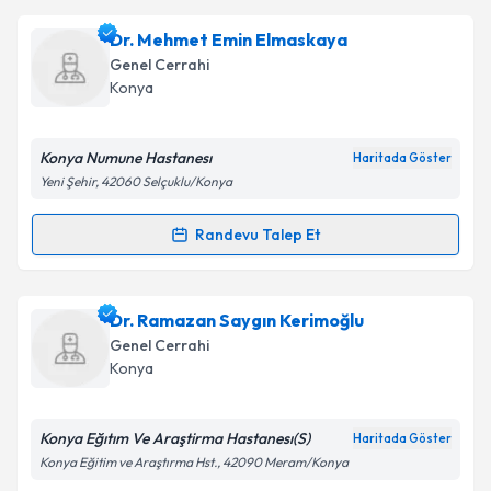
Doç. Dr. Abdülhalim Serden Ay
için randevu takvimi
Dr. Mehmet Emin Elmaskaya
talebi oluşturun. Size bu uzmandan randevu almanız
Genel Cerrahi
için bir takvim hazırlandığında e-posta ile
Konya
bilgilendireceğiz.
E-posta Adresiniz
Konya Numune Hastanesı
Haritada Göster
Yeni Şehir, 42060 Selçuklu/Konya
Randevu Talep Et
Randevu Takvimi Talebi
Kişisel verilerimin işlenmesine ilişkin
Aydınlatma
Metni
'ni okudum ve kişisel verilerimin belirtilen
kapsamda işlenmesini kabul ediyorum.
Dr. Mehmet Emin Elmaskaya
için randevu takvimi
Dr. Ramazan Saygın Kerimoğlu
talebi oluşturun. Size bu uzmandan randevu almanız
Genel Cerrahi
için bir takvim hazırlandığında e-posta ile
Takvim Talebini Gönder
Konya
bilgilendireceğiz.
E-posta Adresiniz
Konya Eğıtım Ve Araştirma Hastanesı(S)
Haritada Göster
Konya Eğitim ve Araştırma Hst., 42090 Meram/Konya