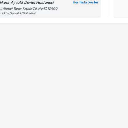
lıkesir Ayvalık Devlet Hastanesi
Haritada Göster
Kişisel
i, Ahmet Taner Kışlalı Cd. No:17, 10400
okudum
ükköy/Ayvalık/Balıkesir
işlenm