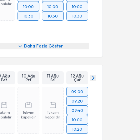
palıdır
10:00
10:00
10:00
10:30
10:30
10:30
Daha Fazla Göster
9 Ağu
10 Ağu
11 Ağu
12 Ağu
Paz
Pzt
Sal
Çar
09:00
09:20
09:40
Takvim
Takvim
Takvim
palıdır
kapalıdır
kapalıdır
10:00
10:20