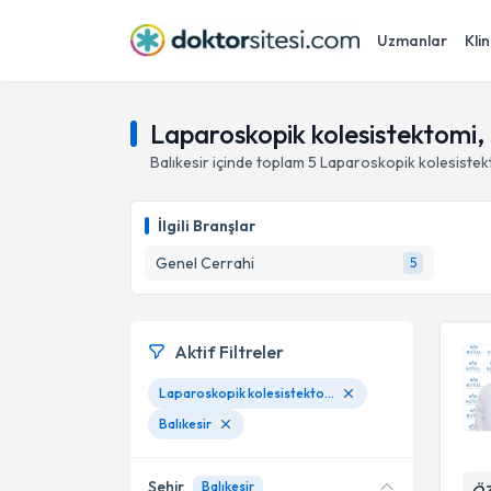
Uzmanlar
Klin
Laparoskopik kolesistektomi, 
Balıkesir
içinde toplam
5
Laparoskopik kolesistek
İlgili Branşlar
Genel Cerrahi
5
Aktif Filtreler
Laparoskopik kolesistektomi
Balıkesir
Şehir
Balıkesir