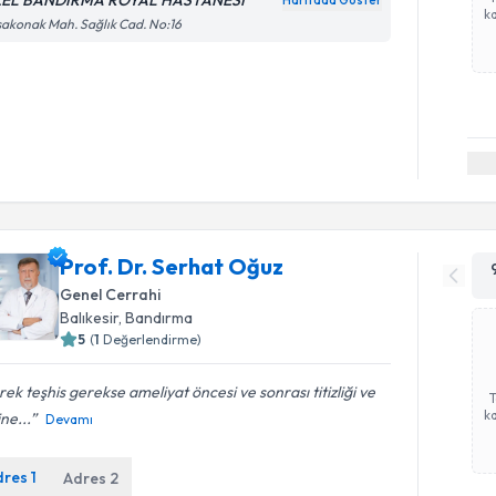
EL BANDIRMA ROYAL HASTANESİ
Haritada Göster
ka
akonak Mah. Sağlık Cad. No:16
Prof. Dr. Serhat Oğuz
Genel Cerrahi
Balıkesir
, Bandırma
5
(
1
Değerlendirme)
ek teşhis gerekse ameliyat öncesi ve sonrası titizliği ve
ka
ine...
Devamı
dres
1
Adres
2