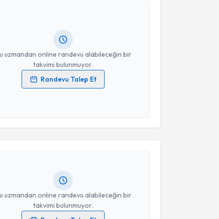
 Ömer Gündoğan
için randevu takvimi talebi
Size bu uzmandan randevu almanız için bir takvim
ında e-posta ile bilgilendireceğiz.
resiniz
u uzmandan online randevu alabileceğin bir
takvimi bulunmuyor.
Randevu Talep Et
 verilerimin işlenmesine ilişkin
Aydınlatma Metni
'ni
 ve kişisel verilerimin belirtilen kapsamda
esini kabul ediyorum.
akvimi Talebi
Takvim Talebini Gönder
Mehmet Şinasi Delikanlı
için randevu takvimi talebi
Size bu uzmandan randevu almanız için bir takvim
ında e-posta ile bilgilendireceğiz.
resiniz
u uzmandan online randevu alabileceğin bir
takvimi bulunmuyor.