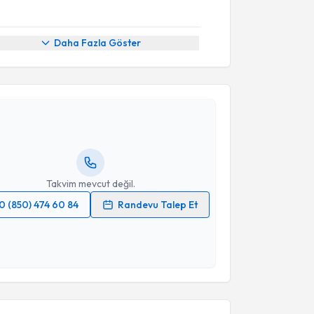
Daha Fazla Göster
akvimi Talebi
lpaslan Fedayi Çalta
için randevu takvimi talebi
Size bu uzmandan randevu almanız için bir takvim
ında e-posta ile bilgilendireceğiz.
resiniz
Takvim mevcut değil.
0 (850) 474 60 84
Randevu Talep Et
 verilerimin işlenmesine ilişkin
Aydınlatma Metni
'ni
 ve kişisel verilerimin belirtilen kapsamda
esini kabul ediyorum.
akvimi Talebi
Takvim Talebini Gönder