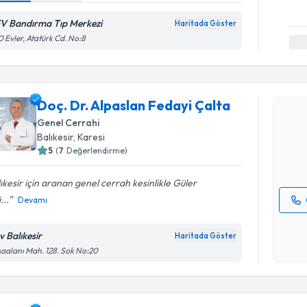
V Bandırma Tıp Merkezi
Haritada Göster
 Evler, Atatürk Cd. No:8
Randevu T
Doç. Dr. A
Doç. Dr. Alpaslan Fedayi Çalta
oluşturun. 
Genel Cerrahi
hazırlandığ
Balıkesir
, Karesi
5
(
7
Değerlendirme)
E-posta Ad
ıkesir için aranan genel cerrah kesinlikle Güler
...
Devamı
Kişisel
okudum
v Balıkesir
Haritada Göster
işlenm
aalanı Mah. 128. Sok No:20
Randevu T