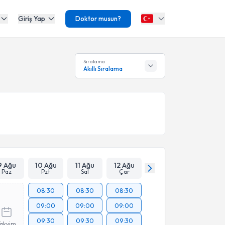
Giriş Yap
Doktor musun?
Sıralama
Akıllı Sıralama
9 Ağu
10 Ağu
11 Ağu
12 Ağu
Paz
Pzt
Sal
Çar
08:30
08:30
08:30
09:00
09:00
09:00
09:30
09:30
09:30
Takvim