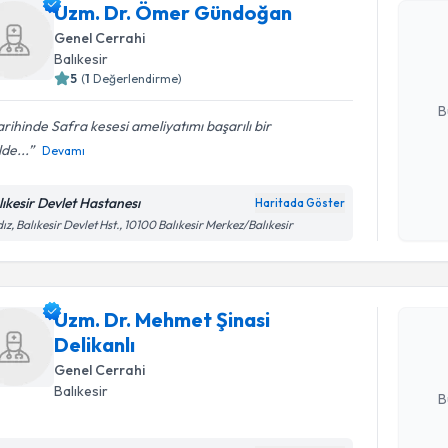
Uzm. Dr.
Uzm. Dr. Ömer Gündoğan
oluşturun. 
Genel Cerrahi
hazırlandığ
Balıkesir
5
(
1
Değerlendirme)
E-posta Ad
B
tarihinde Safra kesesi ameliyatımı başarılı bir
lde...
Devamı
Kişisel
okudum
lıkesir Devlet Hastanesı
Haritada Göster
işlenm
Randevu T
dız, Balıkesir Devlet Hst., 10100 Balıkesir Merkez/Balıkesir
Uzm. Dr. 
oluşturun. 
Uzm. Dr. Mehmet Şinasi
hazırlandığ
Delikanlı
Genel Cerrahi
E-posta Ad
Balıkesir
B