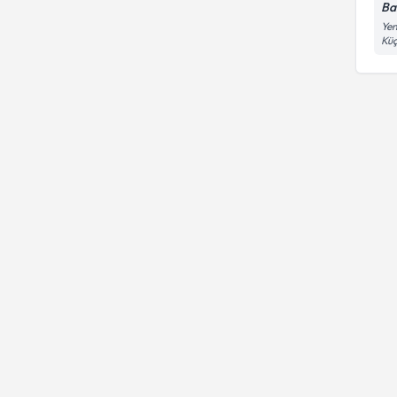
Ba
Yen
Küç