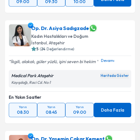
09:00
09:30
10:00
Op. Dr. Asiya Sadıgzade
Kadın Hastalıkları ve Doğum
İstanbul
, Ataşehir
5
(
24
Değerlendirme)
Devamı
İkgili, alakalı, güler yüzlü, işini seven bi hekim
Medical Park Ataşehir
Haritada Göster
Kayışdağı, Raci Cd. No:1
En Yakın Saatler
Yarın
Yarın
Yarın
Daha Fazla
08:30
08:45
09:00
Op. Dr. Yasemin Çakar Kement