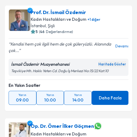
Prof. Dr. İsmail Özdemir
Kadın Hastalıkları ve Doğum
+
1
diğer
İstanbul
, Şişli
5
(
46
Değerlendirme)
Kendisi hem çok ilgili hem de çok güleryüzlü. Alanında
Devamı
çok...
İsmail Özdemir Muayenehanesi
Haritada Göster
Teşvikiye Mh. Hakkı Yeten Cd. Doğu İş Merkezi No:15/22 Kat:10
En Yakın Saatler
Yarın
Yarın
Yarın
Daha Fazla
09:00
10:00
14:00
Op. Dr. Ömer İlker Göçmen
Kadın Hastalıkları ve Doğum