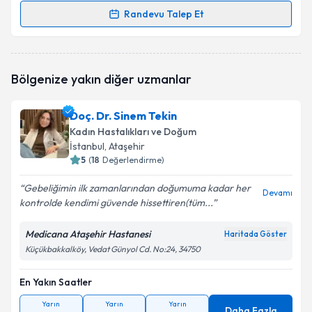
Randevu Talep Et
Randevu Takvimi Talebi
Op. Dr. Sibel Demir Ulupınar
için randevu takvimi
Bölgenize yakın diğer uzmanlar
talebi oluşturun. Size bu uzmandan randevu almanız
için bir takvim hazırlandığında e-posta ile
bilgilendireceğiz.
Doç. Dr. Sinem Tekin
Kadın Hastalıkları ve Doğum
E-posta Adresiniz
İstanbul
, Ataşehir
5
(
18
Değerlendirme)
Gebeliğimin ilk zamanlarından doğumuma kadar her
Devamı
kontrolde kendimi güvende hissettiren(tüm...
Kişisel verilerimin işlenmesine ilişkin
Aydınlatma
Metni
'ni okudum ve kişisel verilerimin belirtilen
kapsamda işlenmesini kabul ediyorum.
Medicana Ataşehir Hastanesi
Haritada Göster
Küçükbakkalköy, Vedat Günyol Cd. No:24, 34750
Takvim Talebini Gönder
En Yakın Saatler
Yarın
Yarın
Yarın
Daha Fazla