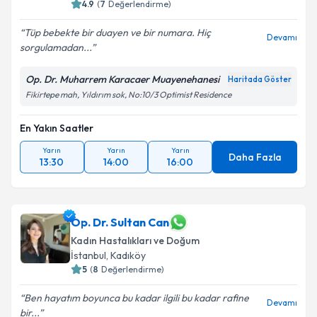
4.9
(
7
Değerlendirme)
Tüp bebekte bir duayen ve bir numara. Hiç
Devamı
sorgulamadan...
Op. Dr. Muharrem Karacaer Muayenehanesi
Haritada Göster
Fikirtepe mah, Yıldırım sok, No:10/3 Optimist Residence
En Yakın Saatler
Yarın
Yarın
Yarın
Daha Fazla
13:30
14:00
16:00
Op. Dr. Sultan Can
Kadın Hastalıkları ve Doğum
İstanbul
, Kadıköy
5
(
8
Değerlendirme)
Ben hayatım boyunca bu kadar ilgili bu kadar rafine
Devamı
bir...