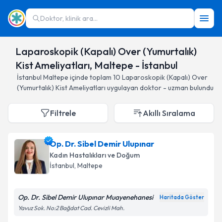
Doktor, klinik ara...
Laparoskopik (Kapalı) Over (Yumurtalık)
Kist Ameliyatları, Maltepe - İstanbul
İstanbul
Maltepe
içinde toplam
10
Laparoskopik (Kapalı) Over
(Yumurtalık) Kist Ameliyatları
uygulayan doktor - uzman bulundu
Filtrele
Akıllı Sıralama
Op. Dr. Sibel Demir Ulupınar
Kadın Hastalıkları ve Doğum
İstanbul
, Maltepe
Op. Dr. Sibel Demir Ulupınar Muayenehanesi
Haritada Göster
Yavuz Sok. No:2 Bağdat Cad. Cevizli Mah.