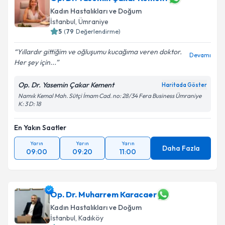
Kadın Hastalıkları ve Doğum
İstanbul
, Ümraniye
5
(
79
Değerlendirme)
Yıllardır gittiğim ve oğluşumu kucağıma veren doktor.
Devamı
Her şey için...
Op. Dr. Yasemin Çakar Kement
Haritada Göster
Namık Kemal Mah. Sütçi İmam Cad. no: 28/34 Fera Business Ümraniye
K: 3 D: 18
En Yakın Saatler
Yarın
Yarın
Yarın
Daha Fazla
09:00
09:20
11:00
Op. Dr. Muharrem Karacaer
Kadın Hastalıkları ve Doğum
İstanbul
, Kadıköy