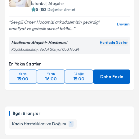
İstanbul
, Ataşehir
5
(
152
Değerlendirme)
Sevgili Ömer Hocamizi arkadasimizin gecirdigi
Devamı
ameliyat ve gebelik sureci takibi...
Medicana Ataşehir Hastanesi
Haritada Göster
Küçükbakkalköy, Vedat Günyol Cad.No 24
En Yakın Saatler
Yarın
Yarın
12 Ağu
Daha Fazla
15:00
16:00
15:00
İlgili Branşlar
Kadın Hastalıkları ve Doğum
1