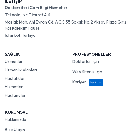
İLETİŞİM
Doktorsitesi Com Bilgi Hizmetleri
Teknoloji ve Ticaret A.Ş.
Maslak Mah. Ahi Evran Cd. A.O.S 55 Sokak No:2 Aksoy Plaza Giriş
Kat Kolektif House
İstanbul, Türkiye
SAĞLIK
PROFESYONELLER
Uzmanlar
Doktorlar İçin
Uzmanlık Alanları
Web Siteniz İçin
Hastalıklar
Kariyer
İşe Alım
Hizmetler
Hastaneler
KURUMSAL
Hakkımızda
Bize Ulaşın