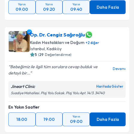
Yarın
Yarın
Yarın
Daha Fazla
09:00
09:20
09:40
Op. Dr. Cengiz Sağıroğlu
Kadın Hastalıkları ve Doğum
+
2
diğer
İstanbul
, Kadıköy
5
(
29
Değerlendirme)
Bebeğimiz ile ilgili tüm sorulara cevap bulduk ve
Devamı
detaylı bir...
Jineart Clinic
Haritada Göster
Suadiye Mahallesi. Plaj Yolu Sokak. Plaj Yolu Apt. 14/3. 34740
En Yakın Saatler
Yarın
18:00
19:00
Daha Fazla
09:00