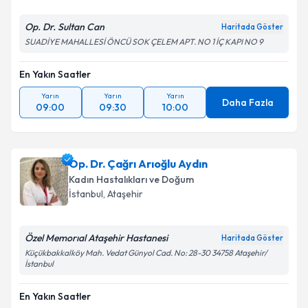
Op. Dr. Sultan Can
Haritada Göster
SUADİYE MAHALLESİ ÖNCÜ SOK ÇELEM APT. NO 1 İÇ KAPI NO 9
En Yakın Saatler
Yarın
Yarın
Yarın
Daha Fazla
09:00
09:30
10:00
Op. Dr. Çağrı Arıoğlu Aydın
Kadın Hastalıkları ve Doğum
İstanbul
, Ataşehir
Özel Memorıal Ataşehir Hastanesi
Haritada Göster
Küçükbakkalköy Mah. Vedat Günyol Cad. No: 28-30 34758 Ataşehir/
İstanbul
En Yakın Saatler