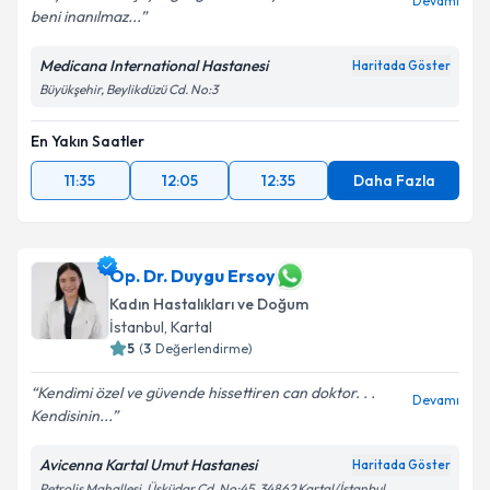
Devamı
beni inanılmaz...
Kişisel verilerimin işlenmesine ilişkin
Aydınlatma
Metni
'ni okudum ve kişisel verilerimin belirtilen
Medicana International Hastanesi
Haritada Göster
kapsamda işlenmesini kabul ediyorum.
Büyükşehir, Beylikdüzü Cd. No:3
En Yakın Saatler
Takvim Talebini Gönder
11:35
12:05
12:35
Daha Fazla
Op. Dr. Duygu Ersoy
Kadın Hastalıkları ve Doğum
İstanbul
, Kartal
5
(
3
Değerlendirme)
Kendimi özel ve güvende hissettiren can doktor. . .
Devamı
Kendisinin...
Avicenna Kartal Umut Hastanesi
Haritada Göster
Petroliş Mahallesi, Üsküdar Cd. No:45, 34862 Kartal/İstanbul,