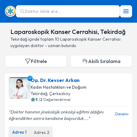
Doktor, klinik ara...
Laparoskopik Kanser Cerrahisi, Tekirdağ
Tekirdağ
içinde toplam
10
Laparoskopik Kanser Cerrahisi
uygulayan doktor - uzman bulundu
Filtrele
Akıllı Sıralama
Op. Dr. Kevser Arkan
Kadın Hastalıkları ve Doğum
Tekirdağ
, Çerkezköy
5
(
2
Değerlendirme)
Doktor hanımın jinekolojik onkoloji eğitimi aldığını
Devamı
öğrendikten sonra kendisine başvurduk....
Adres
1
Adres
2