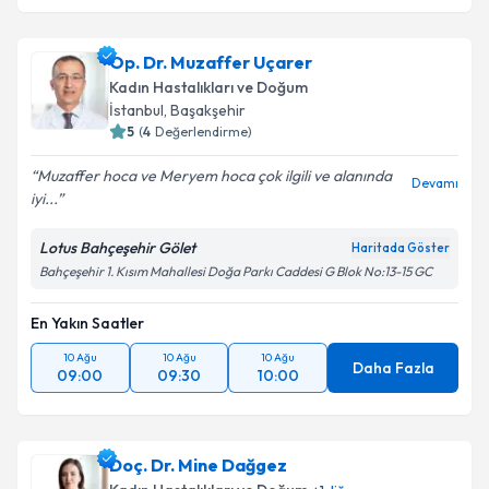
Op. Dr. Muzaffer Uçarer
Kadın Hastalıkları ve Doğum
İstanbul
, Başakşehir
5
(
4
Değerlendirme)
Muzaffer hoca ve Meryem hoca çok ilgili ve alanında
Devamı
iyi...
Lotus Bahçeşehir Gölet
Haritada Göster
Bahçeşehir 1. Kısım Mahallesi Doğa Parkı Caddesi G Blok No:13-15 GC
En Yakın Saatler
10 Ağu
10 Ağu
10 Ağu
Daha Fazla
09:00
09:30
10:00
Doç. Dr. Mine Dağgez