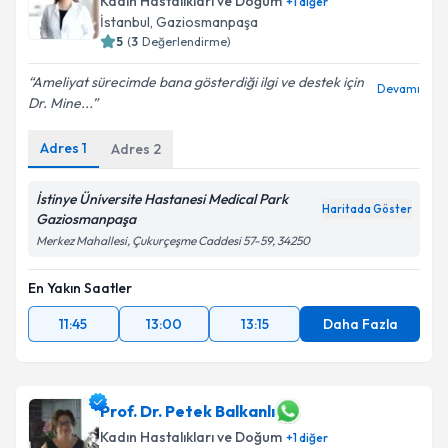
Kadın Hastalıkları ve Doğum
+
1
diğer
İstanbul
, Gaziosmanpaşa
5
(
3
Değerlendirme)
Ameliyat sürecimde bana gösterdiği ilgi ve destek için
Devamı
Dr. Mine...
Adres
1
Adres
2
İstinye Üniversite Hastanesi Medical Park
Haritada Göster
Gaziosmanpaşa
Merkez Mahallesi, Çukurçeşme Caddesi 57-59, 34250
En Yakın Saatler
11:45
13:00
13:15
Daha Fazla
Prof. Dr. Petek Balkanlı
Kadın Hastalıkları ve Doğum
+
1
diğer