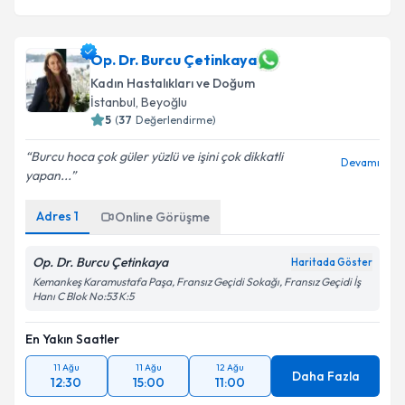
Op. Dr. Burcu Çetinkaya
Kadın Hastalıkları ve Doğum
İstanbul
, Beyoğlu
5
(
37
Değerlendirme)
Burcu hoca çok güler yüzlü ve işini çok dikkatli
Devamı
yapan...
Adres
1
Online Görüşme
Op. Dr. Burcu Çetinkaya
Haritada Göster
Kemankeş Karamustafa Paşa, Fransız Geçidi Sokağı, Fransız Geçidi İş
Hanı C Blok No:53 K:5
En Yakın Saatler
11 Ağu
11 Ağu
12 Ağu
Daha Fazla
12:30
15:00
11:00