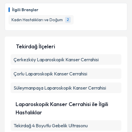
Op. Dr. Enes Burak Mutlu
için randevu takvimi talebi
oluşturun. Size bu uzmandan randevu almanız için bir
İlgili Branşlar
takvim hazırlandığında e-posta ile bilgilendireceğiz.
Kadın Hastalıkları ve Doğum
2
E-posta Adresiniz
Tekirdağ İlçeleri
Kişisel verilerimin işlenmesine ilişkin
Aydınlatma
Çerkezköy
Metni
Laparoskopik Kanser Cerrahisi
'ni okudum ve kişisel verilerimin belirtilen
kapsamda işlenmesini kabul ediyorum.
Çorlu
Laparoskopik Kanser Cerrahisi
Takvim Talebini Gönder
Süleymanpaşa
Laparoskopik Kanser Cerrahisi
Laparoskopik Kanser Cerrahisi ile İlgili
Hastalıklar
Tekirdağ 4 Boyutlu Gebelik Ultrasonu