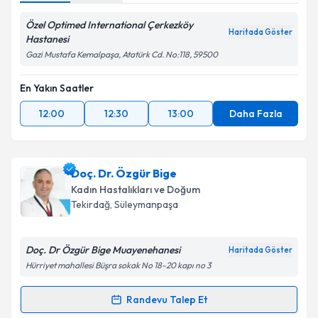
Özel Optimed International Çerkezköy
Haritada Göster
Hastanesi
Gazi Mustafa Kemalpaşa, Atatürk Cd. No:118, 59500
En Yakın Saatler
12:00
12:30
13:00
Daha Fazla
Doç. Dr. Özgür Bige
Kadın Hastalıkları ve Doğum
Tekirdağ
, Süleymanpaşa
Doç. Dr Özgür Bige Muayenehanesi
Haritada Göster
Hürriyet mahallesi Büşra sokak No 18-20 kapı no 3
Randevu Talep Et
Randevu Takvimi Talebi