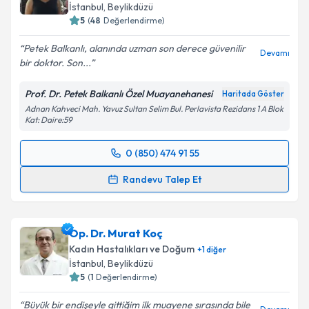
İstanbul
, Beylikdüzü
5
(
48
Değerlendirme)
Petek Balkanlı, alanında uzman son derece güvenilir
Devamı
bir doktor. Son...
Prof. Dr. Petek Balkanlı Özel Muayanehanesi
Haritada Göster
Adnan Kahveci Mah. Yavuz Sultan Selim Bul. Perlavista Rezidans 1 A Blok
Kat: Daire:59
0 (850) 474 91 55
Randevu Takvimi Talebi
Randevu Talep Et
Prof. Dr. Petek Balkanlı
için randevu takvimi talebi
oluşturun. Size bu uzmandan randevu almanız için bir
Op. Dr. Murat Koç
takvim hazırlandığında e-posta ile bilgilendireceğiz.
Kadın Hastalıkları ve Doğum
+
1
diğer
E-posta Adresiniz
İstanbul
, Beylikdüzü
5
(
1
Değerlendirme)
Büyük bir endişeyle gittiğim ilk muayene sırasında bile