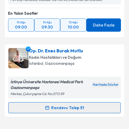
En Yakın Saatler
10 Ağu
10 Ağu
10 Ağu
Daha Fazla
09:00
09:30
10:00
Op. Dr. Enes Burak Mutlu
Kadın Hastalıkları ve Doğum
İstanbul
, Gaziosmanpaşa
İstinye Üniversite Hastanesi Medical Park
Haritada Göster
Gaziosmanpaşa
Merkez, Çukurçeşme Cd. No:57 D:59
Randevu Talep Et
Randevu Takvimi Talebi