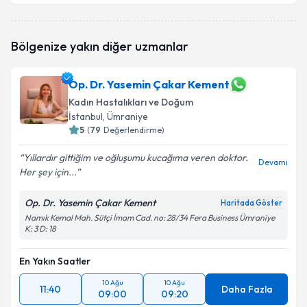
Doç. Dr. Özgür Bige
için randevu takvimi talebi
Bölgenize yakın diğer uzmanlar
oluşturun. Size bu uzmandan randevu almanız için bir
takvim hazırlandığında e-posta ile bilgilendireceğiz.
Op. Dr. Yasemin Çakar Kement
E-posta Adresiniz
Kadın Hastalıkları ve Doğum
İstanbul
, Ümraniye
5
(
79
Değerlendirme)
Kişisel verilerimin işlenmesine ilişkin
Aydınlatma
Yıllardır gittiğim ve oğluşumu kucağıma veren doktor.
Devamı
Metni
'ni okudum ve kişisel verilerimin belirtilen
Her şey için...
kapsamda işlenmesini kabul ediyorum.
Op. Dr. Yasemin Çakar Kement
Haritada Göster
Namık Kemal Mah. Sütçi İmam Cad. no: 28/34 Fera Business Ümraniye
Takvim Talebini Gönder
K: 3 D: 18
En Yakın Saatler
10 Ağu
10 Ağu
11:40
Daha Fazla
09:00
09:20