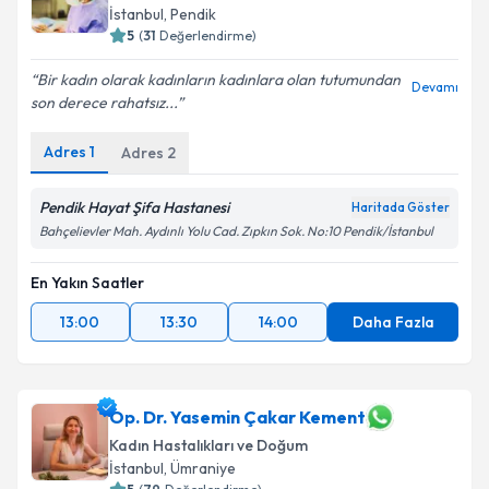
İstanbul
, Pendik
5
(
31
Değerlendirme)
Bir kadın olarak kadınların kadınlara olan tutumundan
Devamı
son derece rahatsız...
Adres
1
Adres
2
Pendik Hayat Şifa Hastanesi
Haritada Göster
Bahçelievler Mah. Aydınlı Yolu Cad. Zıpkın Sok. No:10 Pendik/İstanbul
En Yakın Saatler
13:00
13:30
14:00
Daha Fazla
Op. Dr. Yasemin Çakar Kement
Kadın Hastalıkları ve Doğum
İstanbul
, Ümraniye