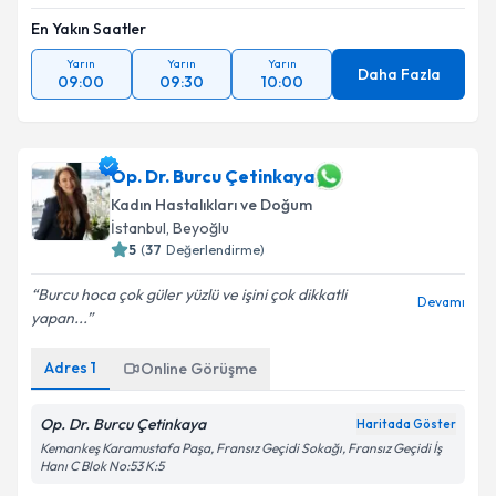
En Yakın Saatler
Yarın
Yarın
Yarın
Daha Fazla
09:00
09:30
10:00
Op. Dr. Burcu Çetinkaya
Kadın Hastalıkları ve Doğum
İstanbul
, Beyoğlu
5
(
37
Değerlendirme)
Burcu hoca çok güler yüzlü ve işini çok dikkatli
Devamı
yapan...
Adres
1
Online Görüşme
Op. Dr. Burcu Çetinkaya
Haritada Göster
Kemankeş Karamustafa Paşa, Fransız Geçidi Sokağı, Fransız Geçidi İş
Hanı C Blok No:53 K:5