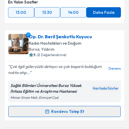
En Yakın Saatler
13:00
13:30
14:00
Daha Fazla
Op. Dr. Beril Şenkutlu Kuyucu
Kadın Hastalıkları ve Doğum
Bursa
, Yıldırım
5
(
2
Değerlendirme)
Çok ilgili güleryüzlü detaycı ve çok başarılı bulduğum
Devamı
nokta atışı...
Sağlık Bilimleri Üniversitesi Bursa Yüksek
Haritada Göster
İhtisas Eğitim ve Araştırma Hastanesi
Mimar Sinan Mah. Emniyet Cad.
Randevu Talep Et
Randevu Takvimi Talebi