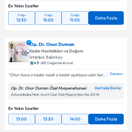
En Yakın Saatler
11 Ağu
11 Ağu
12 Ağu
Daha Fazla
12:30
15:00
11:00
Op. Dr. Onur Duman
Kadın Hastalıkları ve Doğum
İstanbul
, Bakırköy
4.9
(
65
Değerlendirme)
Devamı
Onur hoca o kadar nazik o kadar açıklayıcı sizin her...
Op. Dr. Onur Duman Özel Muayenehanesi
Haritada Göster
Zuhuratbaba Mah. İncirli Cad. Faik Paşa İş Hanı No:3 D:14
En Yakın Saatler
13:00
13:30
14:00
Daha Fazla