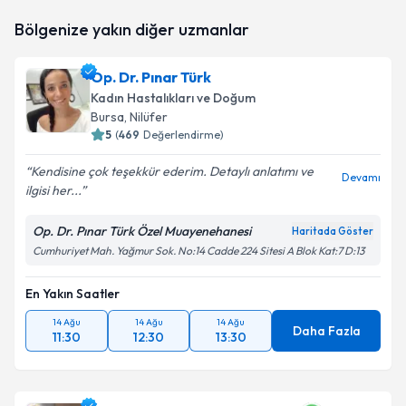
Op. Dr. Beril Şenkutlu Kuyucu
için randevu takvimi
Bölgenize yakın diğer uzmanlar
talebi oluşturun. Size bu uzmandan randevu almanız
için bir takvim hazırlandığında e-posta ile
bilgilendireceğiz.
Op. Dr. Pınar Türk
Kadın Hastalıkları ve Doğum
E-posta Adresiniz
Bursa
, Nilüfer
5
(
469
Değerlendirme)
Kendisine çok teşekkür ederim. Detaylı anlatımı ve
Devamı
ilgisi her...
Kişisel verilerimin işlenmesine ilişkin
Aydınlatma
Metni
'ni okudum ve kişisel verilerimin belirtilen
kapsamda işlenmesini kabul ediyorum.
Op. Dr. Pınar Türk Özel Muayenehanesi
Haritada Göster
Cumhuriyet Mah. Yağmur Sok. No:14 Cadde 224 Sitesi A Blok Kat:7 D:13
Takvim Talebini Gönder
En Yakın Saatler
14 Ağu
14 Ağu
14 Ağu
Daha Fazla
11:30
12:30
13:30