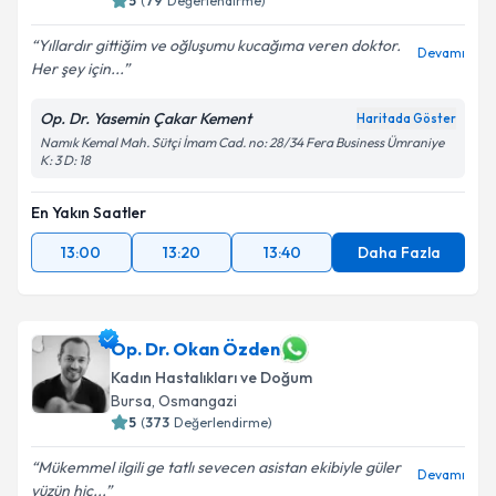
5
(
79
Değerlendirme)
Yıllardır gittiğim ve oğluşumu kucağıma veren doktor.
Devamı
Her şey için...
Op. Dr. Yasemin Çakar Kement
Haritada Göster
Namık Kemal Mah. Sütçi İmam Cad. no: 28/34 Fera Business Ümraniye
K: 3 D: 18
En Yakın Saatler
13:00
13:20
13:40
Daha Fazla
Op. Dr. Okan Özden
Kadın Hastalıkları ve Doğum
Bursa
, Osmangazi
5
(
373
Değerlendirme)
Mükemmel ilgili ge tatlı sevecen asistan ekibiyle güler
Devamı
yüzün hiç...