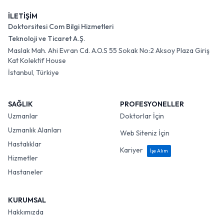
İLETİŞİM
Doktorsitesi Com Bilgi Hizmetleri
Teknoloji ve Ticaret A.Ş.
Maslak Mah. Ahi Evran Cd. A.O.S 55 Sokak No:2 Aksoy Plaza Giriş
Kat Kolektif House
İstanbul, Türkiye
SAĞLIK
PROFESYONELLER
Uzmanlar
Doktorlar İçin
Uzmanlık Alanları
Web Siteniz İçin
Hastalıklar
Kariyer
İşe Alım
Hizmetler
Hastaneler
KURUMSAL
Hakkımızda