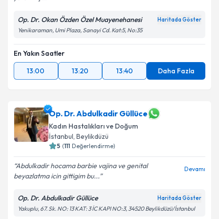
Op. Dr. Okan Özden Özel Muayenehanesi
Haritada Göster
Yenikaraman, Umi Plaza, Sanayi Cd. Kat:5, No:35
En Yakın Saatler
13:00
13:20
13:40
Daha Fazla
Op. Dr. Abdulkadir Güllüce
Kadın Hastalıkları ve Doğum
İstanbul
, Beylikdüzü
5
(
111
Değerlendirme)
Abdulkadir hocama barbie vajina ve genital
Devamı
beyazlatma icin gittigim bu...
Op. Dr. Abdulkadir Güllüce
Haritada Göster
Yakuplu, 67. Sk. NO: 13 KAT: 3 İC KAPI NO:3, 34520 Beylikdüzü/İstanbul