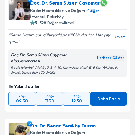
Doç. Dr. Sema Süzen Çaypınar
Kadın Hastalıkları ve Doğum
+
1
diğer
İstanbul
, Bakırköy
5
(
328
Değerlendirme)
Sema Hanım çok güleryüzlü pozitif bir doktor. Her şey
Devamı
için...
Doç.Dr. Sema Süzen Çaypınar
Haritada Göster
Muayenehanesi
Route İstanbul, Ataköy 7-8-9-10. Kısım Mahallesi, E-5 Yan Yol, No: 6,
34156, B blok daire 25, 34212
En Yakın Saatler
17 Ağu
17 Ağu
18 Ağu
Daha Fazla
09:30
11:30
12:30
Op. Dr. Benan Yeniköy Duran
Kadın Hastalıkları ve Doğum