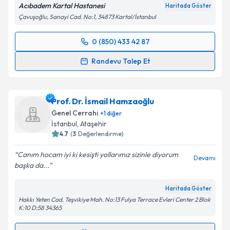
Acıbadem Kartal Hastanesi
Haritada Göster
Çavuşoğlu, Sanayi Cad. No:1, 34873 Kartal/İstanbul
0 (850) 433 42 87
Randevu Takvimi Talebi
Randevu Talep Et
Prof. Dr. Samet Yardımcı
için randevu takvimi talebi
oluşturun. Size bu uzmandan randevu almanız için bir
Prof. Dr. İsmail Hamzaoğlu
takvim hazırlandığında e-posta ile bilgilendireceğiz.
Genel Cerrahi
+
1
diğer
E-posta Adresiniz
İstanbul
, Ataşehir
4.7
(
3
Değerlendirme)
Canım hocam iyi ki kesişti yollarımız sizinle diyorum
Devamı
başka da...
Kişisel verilerimin işlenmesine ilişkin
Aydınlatma
Metni
'ni okudum ve kişisel verilerimin belirtilen
Haritada Göster
kapsamda işlenmesini kabul ediyorum.
Hakkı Yeten Cad. Teşvikiye Mah. No:13 Fulya Terrace Evleri Center 2 Blok
K:10 D:58 34365
Takvim Talebini Gönder