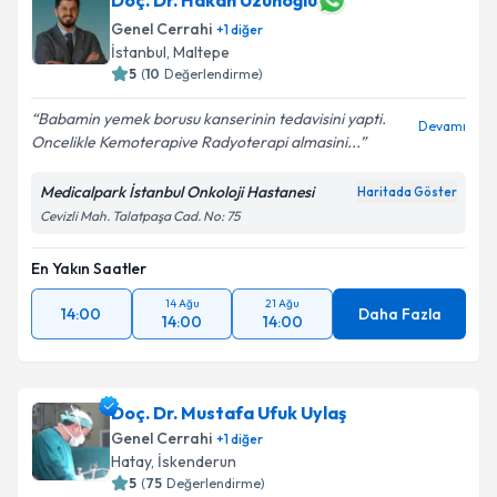
Doç. Dr. Hakan Uzunoğlu
oluşturun. Size bu uzmandan randevu almanız için bir
Genel Cerrahi
+
1
diğer
takvim hazırlandığında e-posta ile bilgilendireceğiz.
İstanbul
, Maltepe
5
(
10
Değerlendirme)
E-posta Adresiniz
Babamin yemek borusu kanserinin tedavisini yapti.
Devamı
Oncelikle Kemoterapive Radyoterapi almasini...
Medicalpark İstanbul Onkoloji Hastanesi
Kişisel verilerimin işlenmesine ilişkin
Aydınlatma
Haritada Göster
Metni
'ni okudum ve kişisel verilerimin belirtilen
Cevizli Mah. Talatpaşa Cad. No: 75
kapsamda işlenmesini kabul ediyorum.
En Yakın Saatler
Takvim Talebini Gönder
14 Ağu
21 Ağu
14:00
Daha Fazla
14:00
14:00
Doç. Dr. Mustafa Ufuk Uylaş
Genel Cerrahi
+
1
diğer
Hatay
, İskenderun
5
(
75
Değerlendirme)