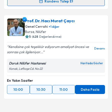
Randevu Talep Et
Randevu Takvimi Talebi
Prof. Dr. İsmail Hamzaoğlu
için randevu takvimi
Prof. Dr. Hacı Murat Çaycı
talebi oluşturun. Size bu uzmandan randevu almanız
Genel Cerrahi
+
1
diğer
için bir takvim hazırlandığında e-posta ile
Bursa
, Nilüfer
bilgilendireceğiz.
5
(
428
Değerlendirme)
E-posta Adresiniz
Kendisine çok teşekkür ediyorum amaliyat öncesi ve
Devamı
sonrası çok ilgileniyor...
Doruk Nilüfer Hastanesi
Haritada Göster
Konak, Lefkoşe Cd. No:22
Kişisel verilerimin işlenmesine ilişkin
Aydınlatma
Metni
'ni okudum ve kişisel verilerimin belirtilen
kapsamda işlenmesini kabul ediyorum.
En Yakın Saatler
10:00
10:30
11:00
Daha Fazla
Takvim Talebini Gönder