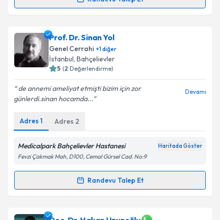
Randevu Takvimi Talebi
Prof. Dr. Cüneyt Kayaalp
için randevu takvimi talebi
Prof. Dr. Sinan Yol
oluşturun. Size bu uzmandan randevu almanız için bir
Genel Cerrahi
+
1
diğer
takvim hazırlandığında e-posta ile bilgilendireceğiz.
İstanbul
, Bahçelievler
5
(
2
Değerlendirme)
E-posta Adresiniz
de annemi ameliyat etmişti bizim için zor
Devamı
günlerdi.sinan hocamda...
Adres
1
Adres
2
Kişisel verilerimin işlenmesine ilişkin
Aydınlatma
Metni
'ni okudum ve kişisel verilerimin belirtilen
kapsamda işlenmesini kabul ediyorum.
Medicalpark Bahçelievler Hastanesi
Haritada Göster
Fevzi Çakmak Mah, D100, Cemal Gürsel Cad. No:9
Takvim Talebini Gönder
Randevu Talep Et
Randevu Takvimi Talebi
Prof. Dr. Sinan Yol
için randevu takvimi talebi