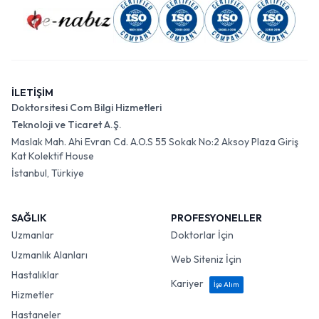
İLETİŞİM
Doktorsitesi Com Bilgi Hizmetleri
Teknoloji ve Ticaret A.Ş.
Maslak Mah. Ahi Evran Cd. A.O.S 55 Sokak No:2 Aksoy Plaza Giriş
Kat Kolektif House
İstanbul, Türkiye
SAĞLIK
PROFESYONELLER
Uzmanlar
Doktorlar İçin
Uzmanlık Alanları
Web Siteniz İçin
Hastalıklar
Kariyer
İşe Alım
Hizmetler
Hastaneler