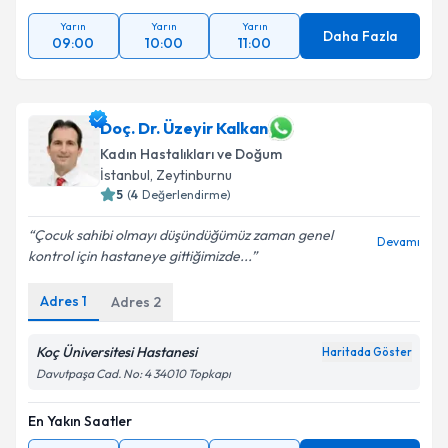
Yarın
Yarın
Yarın
Daha Fazla
09:00
10:00
11:00
Doç. Dr. Üzeyir Kalkan
Kadın Hastalıkları ve Doğum
İstanbul
, Zeytinburnu
5
(
4
Değerlendirme)
Çocuk sahibi olmayı düşündüğümüz zaman genel
Devamı
kontrol için hastaneye gittiğimizde...
Adres
1
Adres
2
Koç Üniversitesi Hastanesi
Haritada Göster
Davutpaşa Cad. No: 4 34010 Topkapı
En Yakın Saatler