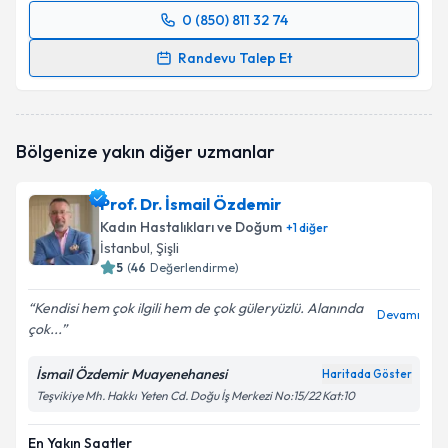
0 (850) 811 32 74
Randevu Takvimi Talebi
Randevu Talep Et
Doç. Dr. Başak Kaya
için randevu takvimi talebi
oluşturun. Size bu uzmandan randevu almanız için bir
takvim hazırlandığında e-posta ile bilgilendireceğiz.
Bölgenize yakın diğer uzmanlar
E-posta Adresiniz
Prof. Dr. İsmail Özdemir
Kadın Hastalıkları ve Doğum
+
1
diğer
İstanbul
, Şişli
5
(
46
Değerlendirme)
Kişisel verilerimin işlenmesine ilişkin
Aydınlatma
Metni
'ni okudum ve kişisel verilerimin belirtilen
Kendisi hem çok ilgili hem de çok güleryüzlü. Alanında
kapsamda işlenmesini kabul ediyorum.
Devamı
çok...
İsmail Özdemir Muayenehanesi
Takvim Talebini Gönder
Haritada Göster
Teşvikiye Mh. Hakkı Yeten Cd. Doğu İş Merkezi No:15/22 Kat:10
En Yakın Saatler