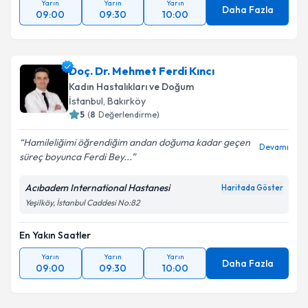
Yarın
Yarın
Yarın
Daha Fazla
09:00
09:30
10:00
Doç. Dr. Mehmet Ferdi Kıncı
Kadın Hastalıkları ve Doğum
İstanbul
, Bakırköy
5
(
8
Değerlendirme)
Hamileliğimi öğrendiğim andan doğuma kadar geçen
Devamı
süreç boyunca Ferdi Bey...
Acıbadem International Hastanesi
Haritada Göster
Yeşilköy, İstanbul Caddesi No:82
En Yakın Saatler
Yarın
Yarın
Yarın
Daha Fazla
09:00
09:30
10:00