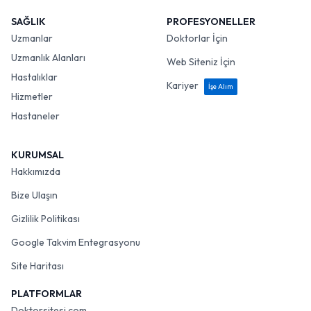
SAĞLIK
PROFESYONELLER
Uzmanlar
Doktorlar İçin
Uzmanlık Alanları
Web Siteniz İçin
Hastalıklar
Kariyer
İşe Alım
Hizmetler
Hastaneler
KURUMSAL
Hakkımızda
Bize Ulaşın
Gizlilik Politikası
Google Takvim Entegrasyonu
Site Haritası
PLATFORMLAR
Doktorsitesi.com