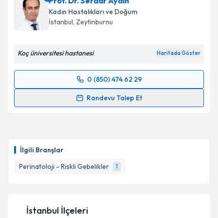
Prof. Dr. Serdar Aydın
Kadın Hastalıkları ve Doğum
İstanbul
, Zeytinburnu
Koç üniversitesi hastanesi
Haritada Göster
0 (850) 474 62 29
Randevu Takvimi Talebi
Randevu Talep Et
Prof. Dr. Serdar Aydın
için randevu takvimi talebi
oluşturun. Size bu uzmandan randevu almanız için bir
takvim hazırlandığında e-posta ile bilgilendireceğiz.
İlgili Branşlar
E-posta Adresiniz
Perinatoloji - Riskli Gebelikler
1
Kişisel verilerimin işlenmesine ilişkin
Aydınlatma
İstanbul İlçeleri
Metni
'ni okudum ve kişisel verilerimin belirtilen