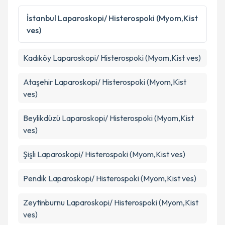
kapsamda işlenmesini kabul ediyorum.
İstanbul
Laparoskopi/ Histerospoki (Myom,Kist
ves)
Takvim Talebini Gönder
Kadıköy
Laparoskopi/ Histerospoki (Myom,Kist ves)
Ataşehir
Laparoskopi/ Histerospoki (Myom,Kist
ves)
Beylikdüzü
Laparoskopi/ Histerospoki (Myom,Kist
ves)
Şişli
Laparoskopi/ Histerospoki (Myom,Kist ves)
Pendik
Laparoskopi/ Histerospoki (Myom,Kist ves)
Zeytinburnu
Laparoskopi/ Histerospoki (Myom,Kist
ves)