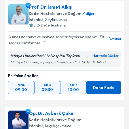
Prof. Dr. İsmet Alkış
Kadın Hastalıkları ve Doğum
+
1
diğer
İstanbul
, Zeytinburnu
5
(
5
Değerlendirme)
İsmet hocama ve ekibine sonsuz teşekkür ederim. En
Devamı
saçma sorularıma...
İstinye Üniversitesi Liv Hospital Topkapı
Haritada Göster
Maltepe Mahallesi, Topkapı, Edirne Çırpıcı Yolu Sk. No: 9, 34010
En Yakın Saatler
Yarın
Yarın
Yarın
Daha Fazla
09:00
09:30
10:00
Op. Dr. Ayberk Çakır
Kadın Hastalıkları ve Doğum
İstanbul
, Küçükçekmece