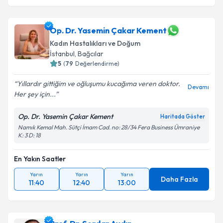
Op. Dr. Yasemin Çakar Kement
Kadın Hastalıkları ve Doğum
İstanbul
, Bağcılar
5
(
79
Değerlendirme)
Yıllardır gittiğim ve oğluşumu kucağıma veren doktor.
Devamı
Her şey için...
Op. Dr. Yasemin Çakar Kement
Haritada Göster
Namık Kemal Mah. Sütçi İmam Cad. no: 28/34 Fera Business Ümraniye
K: 3 D: 18
En Yakın Saatler
Yarın
Yarın
Yarın
Daha Fazla
11:40
12:40
13:00