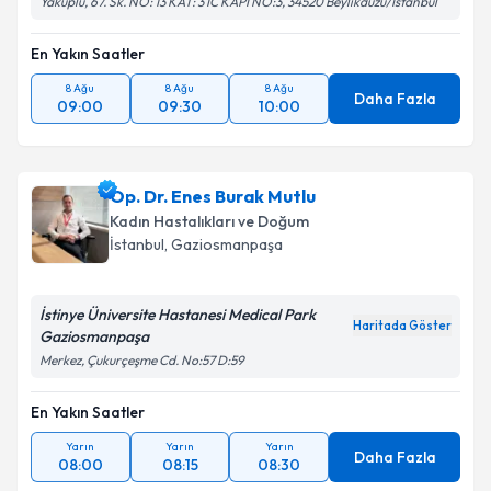
Yakuplu, 67. Sk. NO: 13 KAT: 3 İC KAPI NO:3, 34520 Beylikdüzü/İstanbul
En Yakın Saatler
8 Ağu
8 Ağu
8 Ağu
Daha Fazla
09:00
09:30
10:00
Op. Dr. Enes Burak Mutlu
Kadın Hastalıkları ve Doğum
İstanbul
, Gaziosmanpaşa
İstinye Üniversite Hastanesi Medical Park
Haritada Göster
Gaziosmanpaşa
Merkez, Çukurçeşme Cd. No:57 D:59
En Yakın Saatler
Yarın
Yarın
Yarın
Daha Fazla
08:00
08:15
08:30