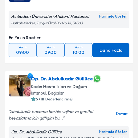
Acıbadem Üniversitesi Atakent Hastanesi
Haritada Göster
Halkalı Merkez, Turgut Özal Blv No:16, 34303
En Yakın Saatler
Yarın
Yarın
Yarın
Daha Fazla
09:00
09:30
10:00
Op. Dr. Abdulkadir Güllüce
Kadın Hastalıkları ve Doğum
İstanbul
, Bağcılar
5
(
111
Değerlendirme)
Abdulkadir hocama barbie vajina ve genital
Devamı
beyazlatma icin gittigim bu...
Op. Dr. Abdulkadir Güllüce
Haritada Göster