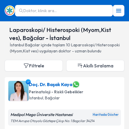
Doktor, klinik ara...
Laparoskopi/ Histerospoki (Myom,Kist
ves), Bağcılar - İstanbul
İstanbul
Bağcılar
içinde toplam
10
Laparoskopi/ Histerospoki
(Myom,Kist ves)
uygulayan doktor - uzman bulundu
Filtrele
Akıllı Sıralama
Doç. Dr. Başak Kaya
Perinatoloji - Riskli Gebelikler
İstanbul
, Bağcılar
Medipol Mega Üniversite Hastanesi
Haritada Göster
TEM Avrupa Otoyolu Göztepe Çıkışı No: 1 Bagcilar 34214