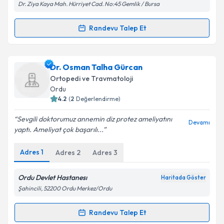
Dr. Ziya Kaya Mah. Hürriyet Cad. No:45 Gemlik / Bursa
Randevu Talep Et
Randevu Takvimi Talebi
Kişisel verilerimin işlenmesine ilişkin
Aydınlatma
Metni
'ni okudum ve kişisel verilerimin belirtilen
kapsamda işlenmesini kabul ediyorum.
Dr. Bülent Aydın
için randevu takvimi talebi oluşturun.
Dr. Osman Talha Gürcan
Size bu uzmandan randevu almanız için bir takvim
Ortopedi ve Travmatoloji
hazırlandığında e-posta ile bilgilendireceğiz.
Takvim Talebini Gönder
Ordu
4.2
(
2
Değerlendirme)
E-posta Adresiniz
Sevgili doktorumuz annemin diz protez ameliyatını
Devamı
yaptı. Ameliyat çok başarılı...
Adres
1
Adres
2
Adres
3
Kişisel verilerimin işlenmesine ilişkin
Aydınlatma
Metni
'ni okudum ve kişisel verilerimin belirtilen
kapsamda işlenmesini kabul ediyorum.
Ordu Devlet Hastanesı
Haritada Göster
Şahincili, 52200 Ordu Merkez/Ordu
Takvim Talebini Gönder
Randevu Talep Et
Randevu Takvimi Talebi