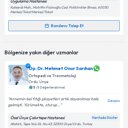
Uygulama Hastanesi
Kaleardı Mah., Muhittin Fisünoğlu Cad. Poliklinikler Binası, 60030
Merkez/Tokat Merkez/Tokat
Randevu Talep Et
Randevu Takvimi Talebi
Op. Dr. Orhan Balta
için randevu takvimi talebi
Bölgenize yakın diğer uzmanlar
oluşturun. Size bu uzmandan randevu almanız için bir
takvim hazırlandığında e-posta ile bilgilendireceğiz.
Op. Dr. Mehmet Onur Sarıhan
E-posta Adresiniz
Ortopedi ve Travmatoloji
Ordu
, Ünye
5
(
1
Değerlendirme)
Kişisel verilerimin işlenmesine ilişkin
Aydınlatma
Annemin bel fıtığı şikayetleri artık dayanılmaz hale
Devamı
Metni
'ni okudum ve kişisel verilerimin belirtilen
gelmişti. Yürümekte, oturup...
kapsamda işlenmesini kabul ediyorum.
Özel Ünye Çakırtepe Hastanesi
Haritada Göster
Atatürk, Tepe Yolu Sk. No:43, 52300 Ünye/Ordu, Turkey
Takvim Talebini Gönder