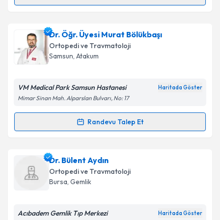
Randevu Takvimi Talebi
Op. Dr. Ahmet Genç
için randevu takvimi talebi
Dr. Öğr. Üyesi Murat Bölükbaşı
oluşturun. Size bu uzmandan randevu almanız için bir
Ortopedi ve Travmatoloji
takvim hazırlandığında e-posta ile bilgilendireceğiz.
Samsun
, Atakum
E-posta Adresiniz
VM Medical Park Samsun Hastanesi
Haritada Göster
Mimar Sinan Mah. Alparslan Bulvarı, No: 17
Kişisel verilerimin işlenmesine ilişkin
Aydınlatma
Randevu Talep Et
Randevu Takvimi Talebi
Metni
'ni okudum ve kişisel verilerimin belirtilen
kapsamda işlenmesini kabul ediyorum.
Dr. Öğr. Üyesi Murat Bölükbaşı
için randevu takvimi
Dr. Bülent Aydın
talebi oluşturun. Size bu uzmandan randevu almanız
Takvim Talebini Gönder
Ortopedi ve Travmatoloji
için bir takvim hazırlandığında e-posta ile
Bursa
, Gemlik
bilgilendireceğiz.
E-posta Adresiniz
Acıbadem Gemlik Tıp Merkezi
Haritada Göster