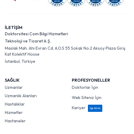
İLETİŞİM
Doktorsitesi Com Bilgi Hizmetleri
Teknoloji ve Ticaret A.Ş.
Maslak Mah. Ahi Evran Cd. A.O.S 55 Sokak No:2 Aksoy Plaza Giriş
Kat Kolektif House
İstanbul, Türkiye
SAĞLIK
PROFESYONELLER
Uzmanlar
Doktorlar İçin
Uzmanlık Alanları
Web Siteniz İçin
Hastalıklar
Kariyer
İşe Alım
Hizmetler
Hastaneler