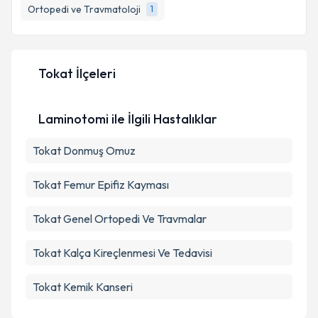
Ortopedi ve Travmatoloji
1
E-posta Adresiniz
Tokat İlçeleri
Kişisel verilerimin işlenmesine ilişkin
Aydınlatma
Metni
'ni okudum ve kişisel verilerimin belirtilen
Laminotomi ile İlgili Hastalıklar
kapsamda işlenmesini kabul ediyorum.
Tokat Donmuş Omuz
Takvim Talebini Gönder
Tokat Femur Epifiz Kayması
Tokat Genel Ortopedi Ve Travmalar
Tokat Kalça Kireçlenmesi Ve Tedavisi
Tokat Kemik Kanseri