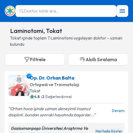
Doktor, klinik ara...
Laminotomi, Tokat
Tokat
içinde toplam
7
Laminotomi
uygulayan doktor - uzman
bulundu
Filtrele
Akıllı Sıralama
Op. Dr. Orhan Balta
Ortopedi ve Travmatoloji
Tokat
4.8
(
2
Değerlendirme)
Orhan hoca işinde uzman deneyimli insancıl
Devamı
disiplinli..bundan sonraki hayatında başarılar...
Gaziosmanpaşa Üniversitesi Araştırma Ve
Haritada Göster