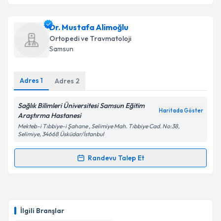
Dr. Osman Talha Gürcan
için randevu takvimi talebi
Dr. Mustafa Alimoğlu
oluşturun. Size bu uzmandan randevu almanız için bir
Ortopedi ve Travmatoloji
takvim hazırlandığında e-posta ile bilgilendireceğiz.
Samsun
E-posta Adresiniz
Adres
1
Adres
2
Sağlık Bilimleri Üniversitesi Samsun Eğitim
Haritada Göster
Kişisel verilerimin işlenmesine ilişkin
Aydınlatma
Araştırma Hastanesi
Metni
'ni okudum ve kişisel verilerimin belirtilen
Mekteb-i Tıbbiye-i Şahane , Selimiye Mah. Tıbbiye Cad. No:38,
kapsamda işlenmesini kabul ediyorum.
Selimiye, 34668 Üsküdar/İstanbul
Randevu Talep Et
Randevu Takvimi Talebi
Takvim Talebini Gönder
Dr. Mustafa Alimoğlu
için randevu takvimi talebi
oluşturun. Size bu uzmandan randevu almanız için bir
İlgili Branşlar
takvim hazırlandığında e-posta ile bilgilendireceğiz.