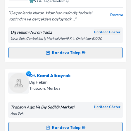
5
(
14
Değerlendirme)
E-posta Adresiniz
Geçenlerde Nuran Yıldız hanımda diş tedavisi
Devamı
yaptırdım ve gerçekten paylaşmak...
Diş Hekimi Nuran Yıldız
Haritada Göster
Kişisel verilerimin işlenmesine ilişkin
Aydınlatma
Uzun Sok. Canbakkal İş Merkezi No:49 K 4, Ortahisar 61000
Metni
'ni okudum ve kişisel verilerimin belirtilen
kapsamda işlenmesini kabul ediyorum.
Randevu Talep Et
Randevu Takvimi Talebi
Takvim Talebini Gönder
Dt. Nuran Yıldız
için randevu takvimi talebi oluşturun.
Dt. Kamil Albayrak
Size bu uzmandan randevu almanız için bir takvim
Diş Hekimi
hazırlandığında e-posta ile bilgilendireceğiz.
Trabzon
, Merkez
E-posta Adresiniz
Trabzon Ağız Ve Diş Sağlığı Merkezi
Haritada Göster
Anıt Sok.
Kişisel verilerimin işlenmesine ilişkin
Aydınlatma
Randevu Talep Et
Randevu Takvimi Talebi