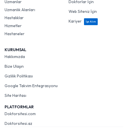
Uzmanlar
Doktorlar İçin
Uzmanlık Alanları
Web Siteniz İçin
Hastalıklar
Kariyer
İşe Alım
Hizmetler
Hastaneler
KURUMSAL
Hakkımızda
Bize Ulaşın
Gizlilik Politikası
Google Takvim Entegrasyonu
Site Haritası
PLATFORMLAR
Doktorsitesi.com
Doktorsitesi.az