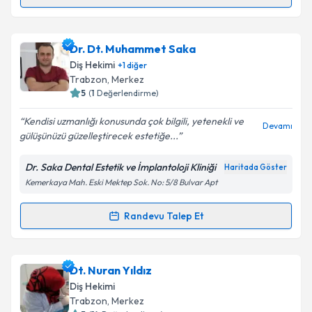
Randevu Takvimi Talebi
Dt. Oktay Çavuşoğlu
için randevu takvimi talebi
Dr. Dt. Muhammet Saka
oluşturun. Size bu uzmandan randevu almanız için bir
Diş Hekimi
+
1
diğer
takvim hazırlandığında e-posta ile bilgilendireceğiz.
Trabzon
, Merkez
5
(
1
Değerlendirme)
E-posta Adresiniz
Kendisi uzmanlığı konusunda çok bilgili, yetenekli ve
Devamı
gülüşünüzü güzelleştirecek estetiğe...
Dr. Saka Dental Estetik ve İmplantoloji Kliniği
Haritada Göster
Kişisel verilerimin işlenmesine ilişkin
Aydınlatma
Kemerkaya Mah. Eski Mektep Sok. No: 5/8 Bulvar Apt
Metni
'ni okudum ve kişisel verilerimin belirtilen
kapsamda işlenmesini kabul ediyorum.
Randevu Talep Et
Randevu Takvimi Talebi
Takvim Talebini Gönder
Dr. Dt. Muhammet Saka
için randevu takvimi talebi
Dt. Nuran Yıldız
oluşturun. Size bu uzmandan randevu almanız için bir
Diş Hekimi
takvim hazırlandığında e-posta ile bilgilendireceğiz.
Trabzon
, Merkez