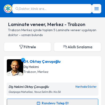
Doktor, klinik ara...
Laminate veneer, Merkez - Trabzon
Trabzon
Merkez
içinde toplam
5
Laminate veneer
uygulayan
doktor - uzman bulundu
Filtrele
Akıllı Sıralama
Dt. Oktay Çavuşoğlu
Diş Hekimi
Trabzon
, Merkez
Diş Hekimi Oktay Çavuşoğlu
Haritada Göster
Gazipaşa Mahallesi, Yavuz Selim Blv. No:56
Randevu Talep Et