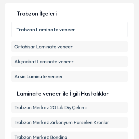
Trabzon İlçeleri
Kişisel verilerimin işlenmesine ilişkin
Aydınlatma
Metni
'ni okudum ve kişisel verilerimin belirtilen
Trabzon
Laminate veneer
kapsamda işlenmesini kabul ediyorum.
Ortahisar
Laminate veneer
Takvim Talebini Gönder
Akçaabat
Laminate veneer
Arsin
Laminate veneer
Laminate veneer ile İlgili Hastalıklar
Trabzon Merkez 20 Lik Diş Çekimi
Trabzon Merkez Zirkonyum Porselen Kronlar
Trabzon Merkez Bonding