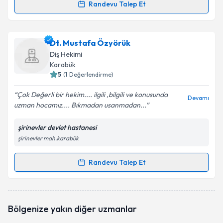
Randevu Talep Et
Randevu Takvimi Talebi
Dt. Seda Bakır
için randevu takvimi talebi oluşturun.
Dt. Mustafa Özyörük
Size bu uzmandan randevu almanız için bir takvim
Diş Hekimi
hazırlandığında e-posta ile bilgilendireceğiz.
Karabük
5
(
1
Değerlendirme)
E-posta Adresiniz
Çok Değerli bir hekim.... ilgili ,bilgili ve konusunda
Devamı
uzman hocamız.... Bıkmadan usanmadan...
şirinevler devlet hastanesi
Kişisel verilerimin işlenmesine ilişkin
Aydınlatma
şirinevler mah.karabük
Metni
'ni okudum ve kişisel verilerimin belirtilen
kapsamda işlenmesini kabul ediyorum.
Randevu Talep Et
Randevu Takvimi Talebi
Takvim Talebini Gönder
Dt. Mustafa Özyörük
için randevu takvimi talebi
Bölgenize yakın diğer uzmanlar
oluşturun. Size bu uzmandan randevu almanız için bir
takvim hazırlandığında e-posta ile bilgilendireceğiz.