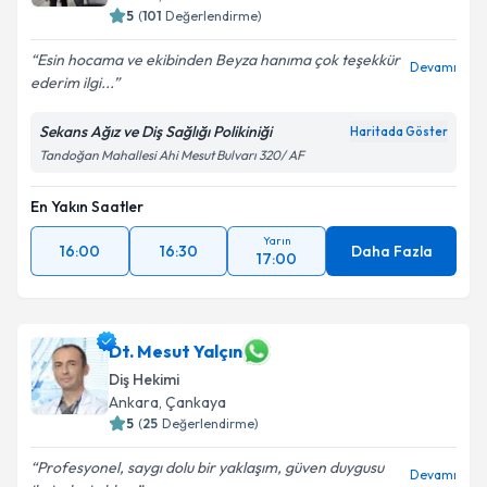
5
(
101
Değerlendirme)
Esin hocama ve ekibinden Beyza hanıma çok teşekkür
Devamı
ederim ilgi...
Sekans Ağız ve Diş Sağlığı Polikiniği
Haritada Göster
Tandoğan Mahallesi Ahi Mesut Bulvarı 320/ AF
En Yakın Saatler
Yarın
16:00
16:30
Daha Fazla
17:00
Dt. Mesut Yalçın
Diş Hekimi
Ankara
, Çankaya
5
(
25
Değerlendirme)
Profesyonel, saygı dolu bir yaklaşım, güven duygusu
Devamı