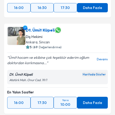
16:00
16:30
17:30
Daha Fazla
Dt. Ümit Küpeli
Diş Hekimi
Ankara
, Sincan
5
(
69
Değerlendirme)
Ümit hocam ve ekibine çok teşekkür ederim oğlum
Devamı
doktordan korkmasına...
Dt. Ümit Küpeli
Haritada Göster
Atatürk Mah. Onur Cad. 19/1
En Yakın Saatler
Yarın
16:00
17:30
Daha Fazla
10:00