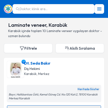
Doktor, klinik ara...
Laminate veneer, Karabük
Karabük
içinde toplam
10
Laminate veneer
uygulayan doktor -
uzman bulundu
Filtrele
Akıllı Sıralama
Dt. Seda Bakır
Diş Hekimi
Karabük
, Merkez
Haritada Göster
Bayır, Halkbankası Üstü, Kemal Güneş Cd. No:120 Kat:2, 78100 Karabük
Merkez/Karabük