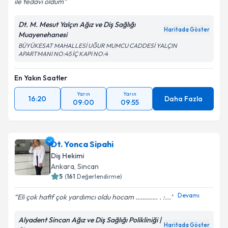
ile tedavi oldum
Dt. M. Mesut Yalçın Ağız ve Diş Sağlığı
Haritada Göster
Muayenehanesi
BÜYÜKESAT MAHALLESİ UĞUR MUMCU CADDESİ YALÇIN
APARTMANI NO:45 İÇ KAPI NO:4
En Yakın Saatler
Yarın
Yarın
16:20
Daha Fazla
09:00
09:55
Dt. Yonca Sipahi
Diş Hekimi
Ankara
, Sincan
5
(
161
Değerlendirme)
Devamı
Eli çok hafif çok yardımcı oldu hocam …………. . :...
Alyadent Sincan Ağız ve Diş Sağlığı Polikliniği |
Haritada Göster