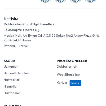
İLETİŞİM
Doktorsitesi Com Bilgi Hizmetleri
Teknoloji ve Ticaret A.Ş.
Maslak Mah. Ahi Evran Cd. A.O.S 55 Sokak No:2 Aksoy Plaza Giriş
Kat Kolektif House
İstanbul, Türkiye
SAĞLIK
PROFESYONELLER
Uzmanlar
Doktorlar İçin
Uzmanlık Alanları
Web Siteniz İçin
Hastalıklar
Kariyer
İşe Alım
Hizmetler
Hastaneler