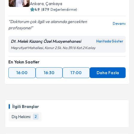
Ankara
, Çankaya
4.9
(
879
Değerlendirme)
Doktorum çok ilgili ve alanında gercekten
Devamı
profosyonel
Dt. Melek Kazanç Özel Muayenehanesi
Haritada Göster
Meşrutiyet Mahallesi, Konur 2 Sk. No:39/6 Kat.2 Kızılay
En Yakın Saatler
16:00
16:30
17:00
Daha Fazla
İlgili Branşlar
Diş Hekimi
2