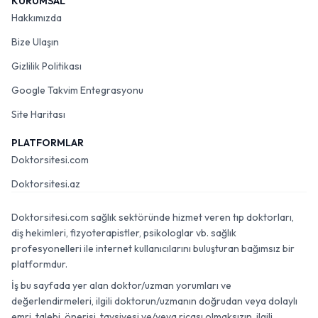
KURUMSAL
Hakkımızda
Bize Ulaşın
Gizlilik Politikası
Google Takvim Entegrasyonu
Site Haritası
PLATFORMLAR
Doktorsitesi.com
Doktorsitesi.az
Doktorsitesi.com sağlık sektöründe hizmet veren tıp doktorları,
diş hekimleri, fizyoterapistler, psikologlar vb. sağlık
profesyonelleri ile internet kullanıcılarını buluşturan bağımsız bir
platformdur.
İş bu sayfada yer alan doktor/uzman yorumları ve
değerlendirmeleri, ilgili doktorun/uzmanın doğrudan veya dolaylı
emri, talebi, önerisi, tavsiyesi ve/veya ricası olmaksızın, ilgili