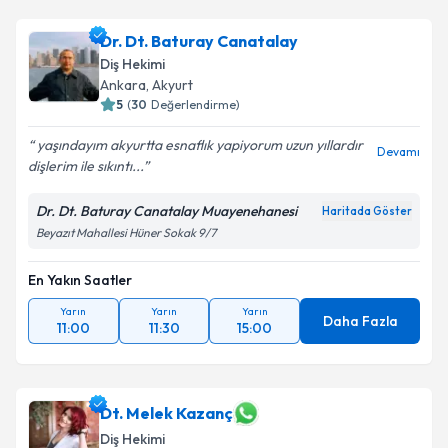
Dr. Dt. Baturay Canatalay
Diş Hekimi
Ankara
, Akyurt
5
(
30
Değerlendirme)
yaşındayım akyurtta esnaflık yapiyorum uzun yıllardır
Devamı
dişlerim ile sıkıntı...
Dr. Dt. Baturay Canatalay Muayenehanesi
Haritada Göster
Beyazıt Mahallesi Hüner Sokak 9/7
En Yakın Saatler
Yarın
Yarın
Yarın
Daha Fazla
11:00
11:30
15:00
Dt. Melek Kazanç
Diş Hekimi