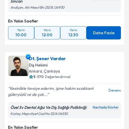
Sincan
Andiçen, Ahi Mesut Blv 252 B, 06930
En Yakın Saatler
Yarın
Yarın
Yarın
Daha Fazla
10:00
12:00
12:30
Dt. Şener Vardar
Diş Hekimi
Ankara
, Çankaya
5
(
170
Değerlendirme)
Kesinlikle tavsiye ederim, işine hakim sıcakkanlı
Devamı
güleryüzlü ve de çok...
Özel Sv Dental Ağız Ve Diş Sağlığı Polikliniği
Haritada Göster
Kızılay, Meşrutiyet Cad No:32/A 06530
En Yakın Saatler