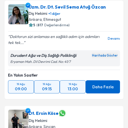
Uzm. Dr. Dt. Sevil Sema Atuğ Özcan
E-posta Adresiniz
Diş Hekimi
+
1
diğer
Ankara
, Etimesgut
5
(
817
Değerlendirme)
Doktorun sizi anlaması en sağlıklı adım için adımları
Kişisel verilerimin işlenmesine ilişkin
Aydınlatma
Devamı
tek tek...
Metni
'ni okudum ve kişisel verilerimin belirtilen
kapsamda işlenmesini kabul ediyorum.
Durudent Ağız ve Diş Sağlığı Polikliniği
Haritada Göster
Eryaman Mah. Dil Devrimi Cad. No: 41/7
Takvim Talebini Gönder
En Yakın Saatler
19 Ağu
19 Ağu
19 Ağu
Daha Fazla
09:00
09:15
13:00
Dt. Ersin Köse
Diş Hekimi
Ankara
, Sincan