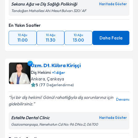
Sekans Ağız ve Diş Sağlığı Polikiniği
Haritada Göster
Tandoğan Mahallesi Ahi Mesut Bulvarı 320/ AF
En Yakın Saatler
10 Ağu
10 Ağu
10 Ağu
Daha Fazla
11:00
11:30
13:00
Uzm. Dt. Kübra Kirişçi
Diş Hekimi
+
1
diğer
Ankara
, Çankaya
5
(
77
Değerlendirme)
İyi bir diş hekimi! Gönül rahatlığıyla diş sorunlarınız için
Devamı
gidebilirsiniz.
Estelite Dental Clinic
Haritada Göster
Gaziosmanpaşa, Nenehatun Cd No: 96 DNo:2, 06700