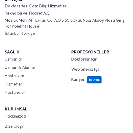
Doktorsitesi Com Bilgi Hizmetleri
Teknoloji ve Ticaret A.Ş.
Maslak Mah. Ahi Evran Cd. A.O.S 55 Sokak No:2 Aksoy Plaza Giriş
Kat Kolektif House
İstanbul, Türkiye
SAĞLIK
PROFESYONELLER
Uzmanlar
Doktorlar İçin
Uzmanlık Alanları
Web Siteniz İçin
Hastalıklar
Kariyer
İşe Alım
Hizmetler
Hastaneler
KURUMSAL
Hakkımızda
Bize Ulaşın