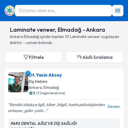
Doktor, klinik ara...
Laminate veneer, Elmadağ - Ankara
Ankara
Elmadağ
içinde toplam
10
Laminate veneer
uygulayan
doktor - uzman bulundu
Filtrele
Akıllı Sıralama
Dt. Yasin Aksoy
Diş Hekimi
Ankara
, Elmadağ
5
(
1
Değerlendirme)
Kendisi oldukça ilgili, kibar ,bilgili, hasta psikolojisinden
Devamı
anlayan, güler yüzlü...
PARS DENTAL AĞIZ VE DİŞ SAĞLIĞI