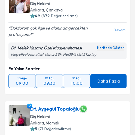
Diş Hekimi
Ankara
, Çankaya
4.9
(
879
Değerlendirme)
Doktorum çok ilgili ve alanında gercekten
Devamı
profosyonel
Dt. Melek Kazanç Özel Muayenehanesi
Haritada Göster
Meşrutiyet Mahallesi, Konur 2 Sk. No:39/6 Kat.2 Kızılay
En Yakın Saatler
10 Ağu
10 Ağu
10 Ağu
Daha Fazla
09:00
09:30
10:00
Dt. Ayşegül Topaloğlu
Diş Hekimi
Ankara
, Mamak
5
(
71
Değerlendirme)