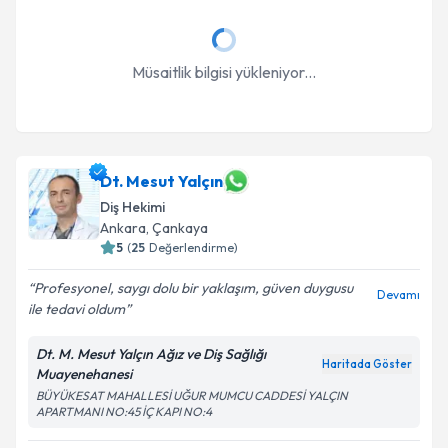
Müsaitlik bilgisi yükleniyor...
Dt. Mesut Yalçın
Diş Hekimi
Ankara
, Çankaya
5
(
25
Değerlendirme)
Profesyonel, saygı dolu bir yaklaşım, güven duygusu
Devamı
ile tedavi oldum
Dt. M. Mesut Yalçın Ağız ve Diş Sağlığı
Haritada Göster
Muayenehanesi
BÜYÜKESAT MAHALLESİ UĞUR MUMCU CADDESİ YALÇIN
APARTMANI NO:45 İÇ KAPI NO:4