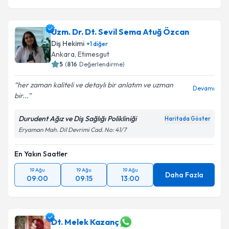
Uzm. Dr. Dt. Sevil Sema Atuğ Özcan
Diş Hekimi
+
1
diğer
Ankara
, Etimesgut
5
(
816
Değerlendirme)
her zaman kaliteli ve detaylı bir anlatım ve uzman
Devamı
bir...
Durudent Ağız ve Diş Sağlığı Polikliniği
Haritada Göster
Eryaman Mah. Dil Devrimi Cad. No: 41/7
En Yakın Saatler
19 Ağu
19 Ağu
19 Ağu
Daha Fazla
09:00
09:15
13:00
Dt. Melek Kazanç