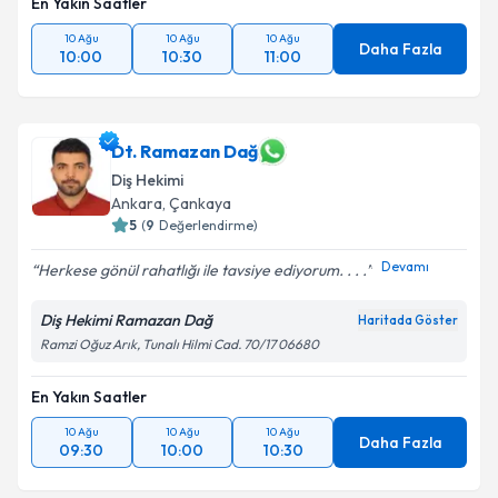
En Yakın Saatler
10 Ağu
10 Ağu
10 Ağu
Daha Fazla
10:00
10:30
11:00
Dt. Ramazan Dağ
Diş Hekimi
Ankara
, Çankaya
5
(
9
Değerlendirme)
Devamı
Herkese gönül rahatlığı ile tavsiye ediyorum. . . .
Diş Hekimi Ramazan Dağ
Haritada Göster
Ramzi Oğuz Arık, Tunalı Hilmi Cad. 70/17 06680
En Yakın Saatler
10 Ağu
10 Ağu
10 Ağu
Daha Fazla
09:30
10:00
10:30