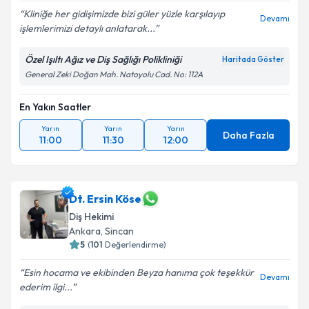
Kliniğe her gidişimizde bizi güler yüzle karşılayıp
Devamı
işlemlerimizi detaylı anlatarak...
Özel Işıltı Ağız ve Diş Sağlığı Polikliniği
Haritada Göster
General Zeki Doğan Mah. Natoyolu Cad. No: 112A
En Yakın Saatler
Yarın
Yarın
Yarın
Daha Fazla
11:00
11:30
12:00
Dt. Ersin Köse
Diş Hekimi
Ankara
, Sincan
5
(
101
Değerlendirme)
Esin hocama ve ekibinden Beyza hanıma çok teşekkür
Devamı
ederim ilgi...