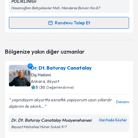
POLİKLİNİĞİ
Hasanoğlan Bahçelievler Mah. Menderes Bulvarı No:87
Randevu Talep Et
Randevu Takvimi Talebi
Dt. Yasin Aksoy
için randevu takvimi talebi oluşturun.
Bölgenize yakın diğer uzmanlar
Size bu uzmandan randevu almanız için bir takvim
hazırlandığında e-posta ile bilgilendireceğiz.
Dr. Dt. Baturay Canatalay
E-posta Adresiniz
Diş Hekimi
Ankara
, Akyurt
5
(
30
Değerlendirme)
yaşındayım akyurtta esnaflık yapiyorum uzun yıllardır
Kişisel verilerimin işlenmesine ilişkin
Aydınlatma
Devamı
dişlerim ile sıkıntı...
Metni
'ni okudum ve kişisel verilerimin belirtilen
kapsamda işlenmesini kabul ediyorum.
Dr. Dt. Baturay Canatalay Muayenehanesi
Haritada Göster
Beyazıt Mahallesi Hüner Sokak 9/7
Takvim Talebini Gönder