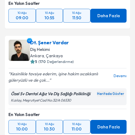
En Yakın Saatler
10 Ağu
10 Ağu
10 Ağu
Daha Fazla
09:00
10:55
11:50
Dt. Şener Vardar
Diş Hekimi
Ankara
, Çankaya
5
(
170
Değerlendirme)
Kesinlikle tavsiye ederim, işine hakim sıcakkanlı
Devamı
güleryüzlü ve de çok...
Özel Sv Dental Ağız Ve Diş Sağlığı Polikliniği
Haritada Göster
Kızılay, Meşrutiyet Cad No:32/A 06530
En Yakın Saatler
10 Ağu
10 Ağu
10 Ağu
Daha Fazla
10:00
10:30
11:00