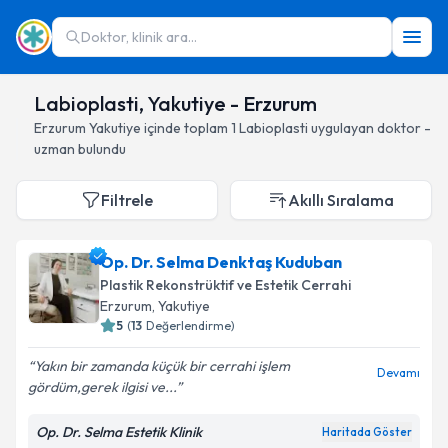
Doktor, klinik ara...
Labioplasti, Yakutiye - Erzurum
Erzurum
Yakutiye
içinde toplam
1
Labioplasti
uygulayan doktor -
uzman bulundu
Filtrele
Akıllı Sıralama
Op. Dr. Selma Denktaş Kuduban
Plastik Rekonstrüktif ve Estetik Cerrahi
Erzurum
, Yakutiye
5
(
13
Değerlendirme)
Yakın bir zamanda küçük bir cerrahi işlem
Devamı
gördüm,gerek ilgisi ve...
Op. Dr. Selma Estetik Klinik
Haritada Göster