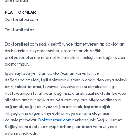
Site Haritası
PLATFORMLAR
Doktorsitesi.com
Doktorsitesi.az
Doktorsitesi.com sağlık sektöründe hizmet veren tıp doktorları,
diş hekimleri, fizyoterapistler, psikologlar vb. sağlık
profesyonelleri ile internet kullanıcılarını buluşturan bağımsız bir
platformdur.
İş bu sayfada yer alan doktor/uzman yorumları ve
değerlendirmeleri, ilgili doktorun/uzmanın doğrudan veya dolaylı
emri, talebi, önerisi, tavsiyesi ve/veya ricası olmaksızın, ilgili
hasta/danışan tarafından bağımsız olarak yazılmaktadır. Bu web
sitesinin amacı, sağlık alanında kamuoyunun bilgilendirilmesini
sağlamak, sağlık okuryazarlığını artırmak, kişilerin sağlık
ihtiyaçlarına uygun en iyi doktor veya uzmana ulaşmasını
kolaylaştırmaktır.
Doktorsitesi.com
herhangi bir Sağlık Hizmeti
Sağlayıcısını desteklemeyip herhangi bir öneri ve tavsiyede
bulunmamaktadır.