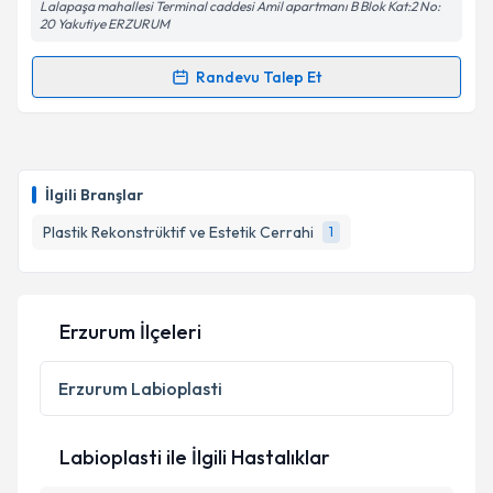
Lalapaşa mahallesi Terminal caddesi Amil apartmanı B Blok Kat:2 No:
20 Yakutiye ERZURUM
Randevu Talep Et
Randevu Takvimi Talebi
Op. Dr. Selma Denktaş Kuduban
için randevu
takvimi talebi oluşturun. Size bu uzmandan randevu
İlgili Branşlar
almanız için bir takvim hazırlandığında e-posta ile
bilgilendireceğiz.
Plastik Rekonstrüktif ve Estetik Cerrahi
1
E-posta Adresiniz
Erzurum İlçeleri
Kişisel verilerimin işlenmesine ilişkin
Aydınlatma
Erzurum
Labioplasti
Metni
'ni okudum ve kişisel verilerimin belirtilen
kapsamda işlenmesini kabul ediyorum.
Labioplasti ile İlgili Hastalıklar
Takvim Talebini Gönder