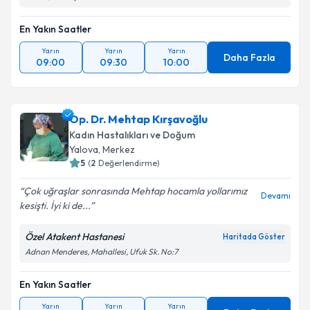
En Yakın Saatler
Yarın
Yarın
Yarın
Daha Fazla
09:00
09:30
10:00
Op. Dr. Mehtap Kırşavoğlu
Kadın Hastalıkları ve Doğum
Yalova
, Merkez
5
(
2
Değerlendirme)
Çok uğraşlar sonrasında Mehtap hocamla yollarımız
Devamı
kesişti. İyi ki de...
Özel Atakent Hastanesi
Haritada Göster
Adnan Menderes, Mahallesi, Ufuk Sk. No:7
En Yakın Saatler
Yarın
Yarın
Yarın