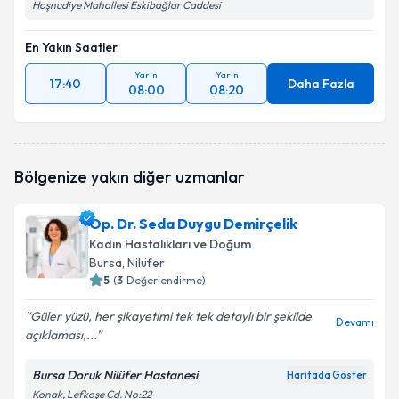
Hoşnudiye Mahallesi Eskibağlar Caddesi
En Yakın Saatler
Yarın
Yarın
17:40
Daha Fazla
08:00
08:20
Bölgenize yakın diğer uzmanlar
Op. Dr. Seda Duygu Demirçelik
Kadın Hastalıkları ve Doğum
Bursa
, Nilüfer
5
(
3
Değerlendirme)
Güler yüzü, her şikayetimi tek tek detaylı bir şekilde
Devamı
açıklaması,...
Bursa Doruk Nilüfer Hastanesi
Haritada Göster
Konak, Lefkoşe Cd. No:22