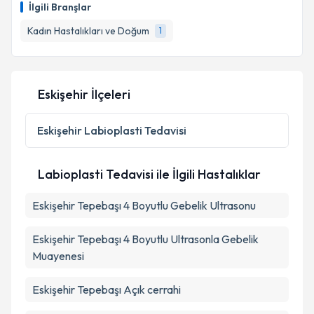
İlgili Branşlar
takvim hazırlandığında e-posta ile bilgilendireceğiz.
Kadın Hastalıkları ve Doğum
1
E-posta Adresiniz
Eskişehir İlçeleri
Kişisel verilerimin işlenmesine ilişkin
Aydınlatma
Metni
'ni okudum ve kişisel verilerimin belirtilen
Eskişehir
Labioplasti Tedavisi
kapsamda işlenmesini kabul ediyorum.
Labioplasti Tedavisi ile İlgili Hastalıklar
Takvim Talebini Gönder
Eskişehir Tepebaşı 4 Boyutlu Gebelik Ultrasonu
Eskişehir Tepebaşı 4 Boyutlu Ultrasonla Gebelik
Muayenesi
Eskişehir Tepebaşı Açık cerrahi