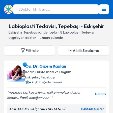
Doktor, klinik ara...
Labioplasti Tedavisi, Tepebaşı - Eskişehir
Eskişehir
Tepebaşı
içinde toplam
8
Labioplasti Tedavisi
uygulayan doktor - uzman bulundu
Filtrele
Akıllı Sıralama
Op. Dr. Gizem Kaplan
Kadın Hastalıkları ve Doğum
Eskişehir
, Tepebaşı
4.9
(
41
Değerlendirme)
neşimize bizi kavuşturan mükemmel bir doktor
Devamı
kendisi. Panik olduğum her...
ACIBADEM ESKİŞEHİR HASTANESİ
Haritada Göster