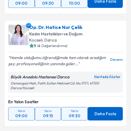
Daha Fazla
09:00
09:30
10:00
Op. Dr. Hatice Nur Çelik
Kadın Hastalıkları ve Doğum
Kocaeli
, Darıca
5
(
4
Değerlendirme)
Hamile olduğumu öğrendiğimde tam olarak aradığım
Devamı
şey; profesyonelliğinin yanında güler...
Büyük Anadolu Hastanesi Darıca
Haritada Göster
Osmangazi Mah, Fatih Sultan Mehmet Cd. No:117/1, 41700
Darıca/Kocaeli
En Yakın Saatler
Yarın
Yarın
Yarın
Daha Fazla
09:00
09:15
09:30