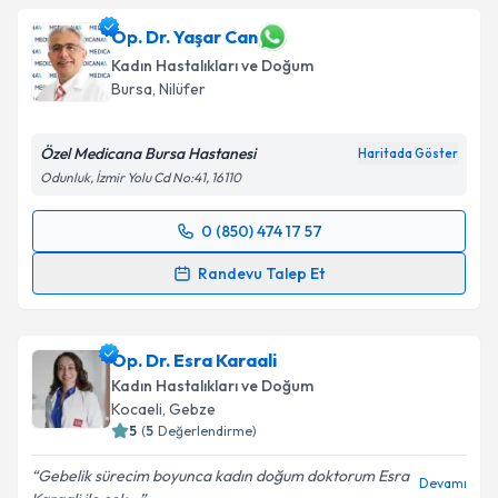
Op. Dr. Yaşar Can
Kadın Hastalıkları ve Doğum
Bursa
, Nilüfer
Özel Medicana Bursa Hastanesi
Haritada Göster
Odunluk, İzmir Yolu Cd No:41, 16110
0 (850) 474 17 57
Randevu Takvimi Talebi
Randevu Talep Et
Op. Dr. Yaşar Can
için randevu takvimi talebi
oluşturun. Size bu uzmandan randevu almanız için bir
Op. Dr. Esra Karaali
takvim hazırlandığında e-posta ile bilgilendireceğiz.
Kadın Hastalıkları ve Doğum
E-posta Adresiniz
Kocaeli
, Gebze
5
(
5
Değerlendirme)
Gebelik sürecim boyunca kadın doğum doktorum Esra
Devamı