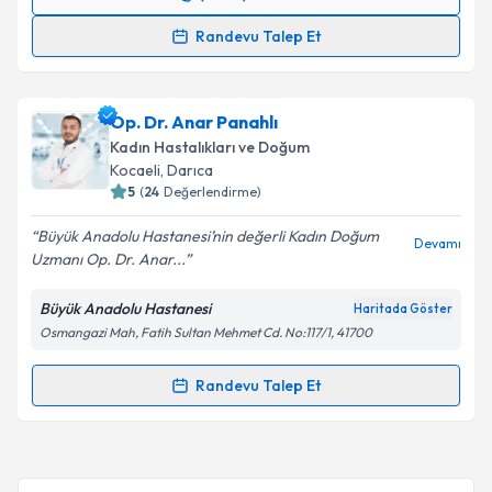
Randevu Takvimi Talebi
Randevu Talep Et
Op. Dr. Yasemin Yamralı
için randevu takvimi talebi
oluşturun. Size bu uzmandan randevu almanız için bir
Op. Dr. Anar Panahlı
takvim hazırlandığında e-posta ile bilgilendireceğiz.
Kadın Hastalıkları ve Doğum
E-posta Adresiniz
Kocaeli
, Darıca
5
(
24
Değerlendirme)
Büyük Anadolu Hastanesi’nin değerli Kadın Doğum
Devamı
Uzmanı Op. Dr. Anar...
Kişisel verilerimin işlenmesine ilişkin
Aydınlatma
Metni
'ni okudum ve kişisel verilerimin belirtilen
Büyük Anadolu Hastanesi
Haritada Göster
kapsamda işlenmesini kabul ediyorum.
Osmangazi Mah, Fatih Sultan Mehmet Cd. No:117/1, 41700
Takvim Talebini Gönder
Randevu Talep Et
Randevu Takvimi Talebi
Op. Dr. Anar Panahlı
için randevu takvimi talebi
oluşturun. Size bu uzmandan randevu almanız için bir