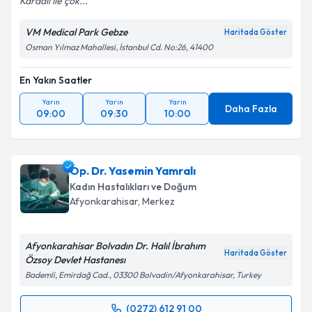
Karaali ile çok...
Kişisel verilerimin işlenmesine ilişkin
Aydınlatma
Metni
'ni okudum ve kişisel verilerimin belirtilen
VM Medical Park Gebze
Haritada Göster
kapsamda işlenmesini kabul ediyorum.
Osman Yılmaz Mahallesi, İstanbul Cd. No:26, 41400
En Yakın Saatler
Takvim Talebini Gönder
Yarın
Yarın
Yarın
Daha Fazla
09:00
09:30
10:00
Op. Dr. Yasemin Yamralı
Kadın Hastalıkları ve Doğum
Afyonkarahisar
, Merkez
Afyonkarahisar Bolvadın Dr. Halıl İbrahım
Haritada Göster
Özsoy Devlet Hastanesı
Bademli, Emirdağ Cad., 03300 Bolvadin/Afyonkarahisar, Turkey
(0272) 612 91 00