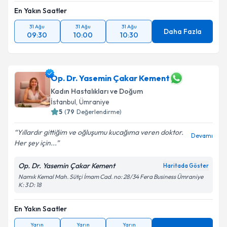
En Yakın Saatler
31 Ağu
31 Ağu
31 Ağu
Daha Fazla
09:30
10:00
10:30
Op. Dr. Yasemin Çakar Kement
Kadın Hastalıkları ve Doğum
İstanbul
, Ümraniye
5
(
79
Değerlendirme)
Yıllardır gittiğim ve oğluşumu kucağıma veren doktor.
Devamı
Her şey için...
Op. Dr. Yasemin Çakar Kement
Haritada Göster
Namık Kemal Mah. Sütçi İmam Cad. no: 28/34 Fera Business Ümraniye
K: 3 D: 18
En Yakın Saatler
Yarın
Yarın
Yarın