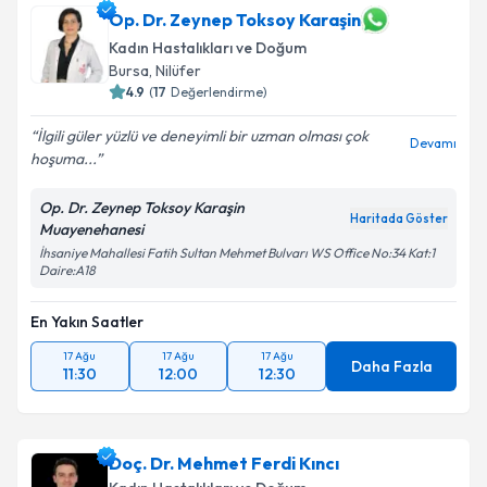
Op. Dr. Zeynep Toksoy Karaşin
Kadın Hastalıkları ve Doğum
Bursa
, Nilüfer
4.9
(
17
Değerlendirme)
İlgili güler yüzlü ve deneyimli bir uzman olması çok
Devamı
hoşuma...
Op. Dr. Zeynep Toksoy Karaşin
Haritada Göster
Muayenehanesi
İhsaniye Mahallesi Fatih Sultan Mehmet Bulvarı WS Office No:34 Kat:1
Daire:A18
En Yakın Saatler
17 Ağu
17 Ağu
17 Ağu
Daha Fazla
11:30
12:00
12:30
Doç. Dr. Mehmet Ferdi Kıncı