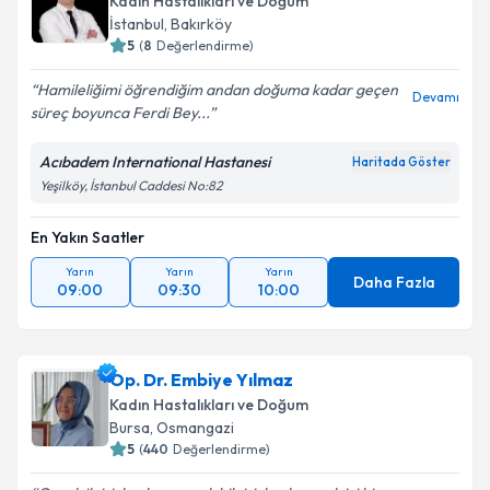
Kadın Hastalıkları ve Doğum
İstanbul
, Bakırköy
5
(
8
Değerlendirme)
Hamileliğimi öğrendiğim andan doğuma kadar geçen
Devamı
süreç boyunca Ferdi Bey...
Acıbadem International Hastanesi
Haritada Göster
Yeşilköy, İstanbul Caddesi No:82
En Yakın Saatler
Yarın
Yarın
Yarın
Daha Fazla
09:00
09:30
10:00
Op. Dr. Embiye Yılmaz
Kadın Hastalıkları ve Doğum
Bursa
, Osmangazi
5
(
440
Değerlendirme)