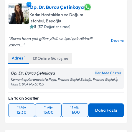
Op. Dr. Burcu Çetinkaya
Kadın Hastalıkları ve Doğum
İstanbul
, Beyoğlu
5
(
37
Değerlendirme)
Burcu hoca çok güler yüzlü ve işini çok dikkatli
Devamı
yapan...
Adres
1
Online Görüşme
Op. Dr. Burcu Çetinkaya
Haritada Göster
Kemankeş Karamustafa Paşa, Fransız Geçidi Sokağı, Fransız Geçidi İş
Hanı C Blok No:53 K:5
En Yakın Saatler
11 Ağu
11 Ağu
12 Ağu
Daha Fazla
12:30
15:00
11:00