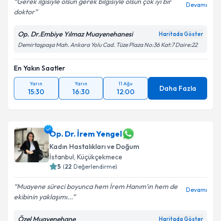
Gerek ilgisiyle olsun gerek bilgisiyle olsun çok iyi bir
Devamı
doktor
Op. Dr.Embiye Yılmaz Muayenehanesi
Haritada Göster
Demirtaşpaşa Mah. Ankara Yolu Cad. Tüze Plaza No:36 Kat:7 Daire:22
En Yakın Saatler
Yarın
Yarın
11 Ağu
Daha Fazla
15:30
16:30
12:00
Op. Dr. İrem Yengel
Kadın Hastalıkları ve Doğum
İstanbul
, Küçükçekmece
5
(
22
Değerlendirme)
Muayene süreci boyunca hem İrem Hanım’ın hem de
Devamı
ekibinin yaklaşımı...
Özel Muayenehane
Haritada Göster