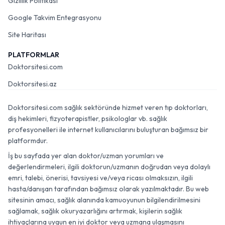
Gizlilik Politikası
Google Takvim Entegrasyonu
Site Haritası
PLATFORMLAR
Doktorsitesi.com
Doktorsitesi.az
Doktorsitesi.com sağlık sektöründe hizmet veren tıp doktorları,
diş hekimleri, fizyoterapistler, psikologlar vb. sağlık
profesyonelleri ile internet kullanıcılarını buluşturan bağımsız bir
platformdur.
İş bu sayfada yer alan doktor/uzman yorumları ve
değerlendirmeleri, ilgili doktorun/uzmanın doğrudan veya dolaylı
emri, talebi, önerisi, tavsiyesi ve/veya ricası olmaksızın, ilgili
hasta/danışan tarafından bağımsız olarak yazılmaktadır. Bu web
sitesinin amacı, sağlık alanında kamuoyunun bilgilendirilmesini
sağlamak, sağlık okuryazarlığını artırmak, kişilerin sağlık
ihtiyaçlarına uygun en iyi doktor veya uzmana ulaşmasını