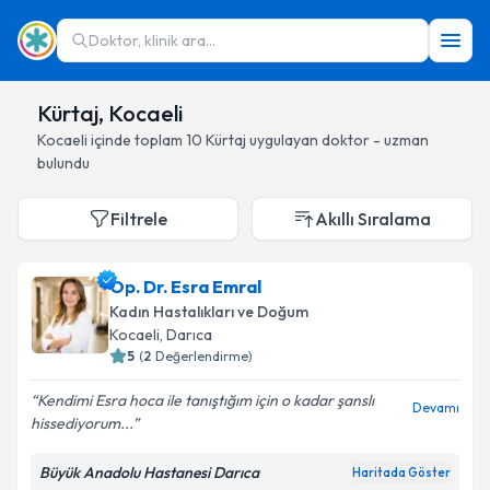
Doktor, klinik ara...
Kürtaj, Kocaeli
Kocaeli
içinde toplam
10
Kürtaj
uygulayan doktor - uzman
bulundu
Filtrele
Akıllı Sıralama
Op. Dr. Esra Emral
Kadın Hastalıkları ve Doğum
Kocaeli
, Darıca
5
(
2
Değerlendirme)
Kendimi Esra hoca ile tanıştığım için o kadar şanslı
Devamı
hissediyorum...
Büyük Anadolu Hastanesi Darıca
Haritada Göster