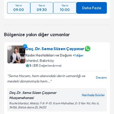
Yarın
Yarın
Yarın
Daha Fazla
09:00
09:30
10:00
Bölgenize yakın diğer uzmanlar
Doç. Dr. Sema Süzen Çaypınar
Kadın Hastalıkları ve Doğum
+
1
diğer
İstanbul
, Bakırköy
5
(
331
Değerlendirme)
Sema Hocam, hem alanındaki derin uzmanlığı ve
Devamı
mesleki donanımıyla hem...
Doç.Dr. Sema Süzen Çaypınar
Haritada Göster
Muayenehanesi
Route İstanbul, Ataköy 7-8-9-10. Kısım Mahallesi, E-5 Yan Yol, No: 6,
34156, B blok daire 25, 34212