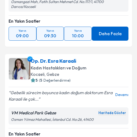
Osmangazi Mah, Fatih Sultan Mehmet Cd. No:117/1, 41700
Darıca/Kocaeli
En Yakın Saatler
Yarın
Yarın
Yarın
Daha Fazla
09:00
09:30
10:00
Op. Dr. Esra Karaali
Kadın Hastalıkları ve Doğum
Kocaeli
, Gebze
5
(
5
Değerlendirme)
Gebelik sürecim boyunca kadın doğum doktorum Esra
Devamı
Karaali ile çok...
VM Medical Park Gebze
Haritada Göster
Osman Yılmaz Mahallesi, İstanbul Cd. No:26, 41400
En Yakın Saatler