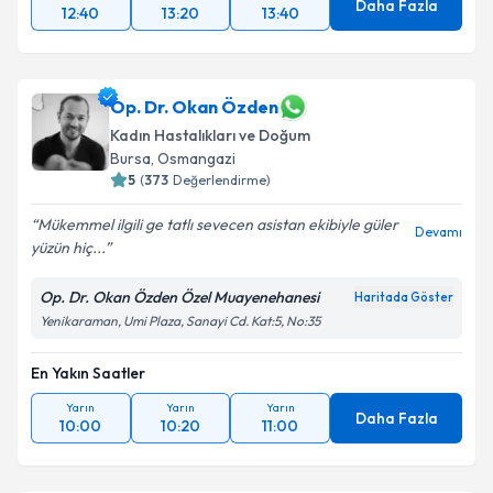
Daha Fazla
12:40
13:20
13:40
Op. Dr. Okan Özden
Kadın Hastalıkları ve Doğum
Bursa
, Osmangazi
5
(
373
Değerlendirme)
Mükemmel ilgili ge tatlı sevecen asistan ekibiyle güler
Devamı
yüzün hiç...
Op. Dr. Okan Özden Özel Muayenehanesi
Haritada Göster
Yenikaraman, Umi Plaza, Sanayi Cd. Kat:5, No:35
En Yakın Saatler
Yarın
Yarın
Yarın
Daha Fazla
10:00
10:20
11:00