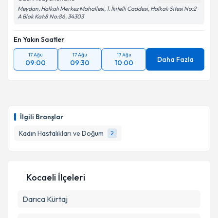
Meydan, Halkalı Merkez Mahallesi, 1. İkitelli Caddesi, Halkalı Sitesi No:2
A Blok Kat:8 No:86, 34303
En Yakın Saatler
17 Ağu
17 Ağu
17 Ağu
Daha Fazla
09:00
09:30
10:00
İlgili Branşlar
Kadın Hastalıkları ve Doğum
2
Kocaeli İlçeleri
Darıca
Kürtaj