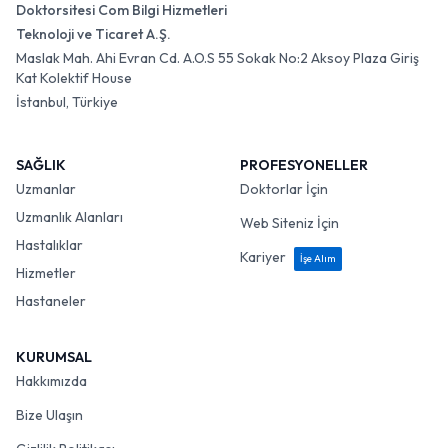
Doktorsitesi Com Bilgi Hizmetleri
Teknoloji ve Ticaret A.Ş.
Maslak Mah. Ahi Evran Cd. A.O.S 55 Sokak No:2 Aksoy Plaza Giriş
Kat Kolektif House
İstanbul, Türkiye
SAĞLIK
PROFESYONELLER
Uzmanlar
Doktorlar İçin
Uzmanlık Alanları
Web Siteniz İçin
Hastalıklar
Kariyer
İşe Alım
Hizmetler
Hastaneler
KURUMSAL
Hakkımızda
Bize Ulaşın