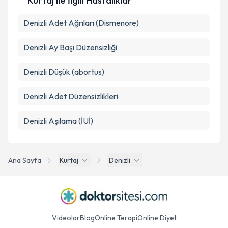
Kürtaj ile İlgili Hastalıklar
Takvim Talebini Gönder
Denizli Adet Ağrıları (Dismenore)
Denizli Ay Başı Düzensizliği
Denizli Düşük (abortus)
Denizli Adet Düzensizlikleri
Denizli Aşılama (İUİ)
Ana Sayfa
Kurtaj
Denizli
Videolar
Blog
Online Terapi
Online Diyet