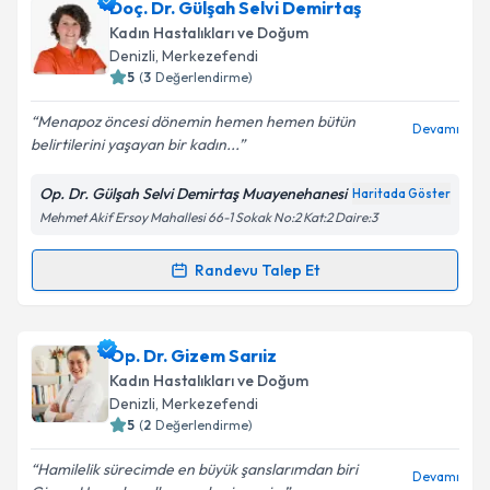
Doç. Dr. Gülşah Selvi Demirtaş
Kadın Hastalıkları ve Doğum
Denizli
, Merkezefendi
5
(
3
Değerlendirme)
Menapoz öncesi dönemin hemen hemen bütün
Devamı
belirtilerini yaşayan bir kadın...
Op. Dr. Gülşah Selvi Demirtaş Muayenehanesi
Haritada Göster
Mehmet Akif Ersoy Mahallesi 66-1 Sokak No:2 Kat:2 Daire:3
Randevu Talep Et
Randevu Takvimi Talebi
Doç. Dr. Gülşah Selvi Demirtaş
için randevu takvimi
Op. Dr. Gizem Sarıiz
talebi oluşturun. Size bu uzmandan randevu almanız
Kadın Hastalıkları ve Doğum
için bir takvim hazırlandığında e-posta ile
Denizli
, Merkezefendi
bilgilendireceğiz.
5
(
2
Değerlendirme)
E-posta Adresiniz
Hamilelik sürecimde en büyük şanslarımdan biri
Devamı