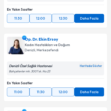
En Yakın Saatler
11:30
12:00
12:30
Daha Fazla
Op. Dr. Ekin Ersoy
Kadın Hastalıkları ve Doğum
Denizli
, Merkezefendi
Denizli Özel Sağlık Hastanesi
Haritada Göster
Bahçelievler mh. 3007 sk. No:23
En Yakın Saatler
11:00
11:30
12:00
Daha Fazla