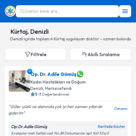
Doktor, klinik ara...
Kürtaj, Denizli
Denizli
içinde toplam
4
Kürtaj
uygulayan doktor - uzman bulundu
Filtrele
Akıllı Sıralama
Op. Dr. Adile Gümüş
Kadın Hastalıkları ve Doğum
Denizli
, Merkezefendi
5
(
1
Değerlendirme)
Güler yüzlü ve alanında çok iyi her zaman yıllardır
Devamı
giderim
Op.Dr.Adile Gümüş
Haritada Göster
Sırakpılar mah Saltak cad. No:38 Dokumacılar apt. Kat 3 Da 5