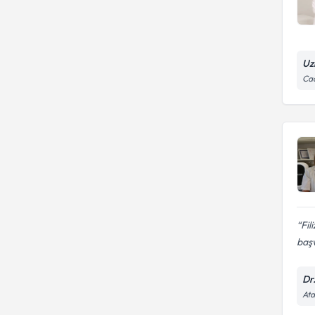
Uz
Cad
Fil
baş
Dr
Ata