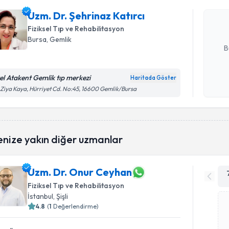
oluşturun. 
Uzm. Dr. Şehrinaz Katırcı
hazırlandığ
Fiziksel Tıp ve Rehabilitasyon
E-posta Ad
Bursa
, Gemlik
B
el Atakent Gemlik tıp merkezi
Haritada Göster
Kişisel
 Ziya Kaya, Hürriyet Cd. No:45, 16600 Gemlik/Bursa
okudum
işlenm
enize yakın diğer uzmanlar
Uzm. Dr. Onur Ceyhan
Fiziksel Tıp ve Rehabilitasyon
İstanbul
, Şişli
4.8
(
1
Değerlendirme)