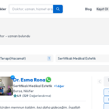
ikler
Blog
Kayıt Ol
tor - uzman bulundu
 Terapi(Hacamat)
Sertifikalı Medikal Estetik
1
Dr. Esma Rona
Sertifikalı Medikal Estetik
+
1
diğer
Bursa
, Nilüfer
4.9
(
329
Değerlendirme)
 kürden memnun kaldım. kez daha gideceğim. İnşallah