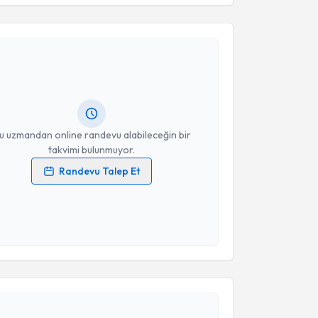
akvimi Talebi
Takvim Talebini Gönder
Ülkü Sarpkaya
için randevu takvimi talebi oluşturun.
andan randevu almanız için bir takvim
ında e-posta ile bilgilendireceğiz.
resiniz
u uzmandan online randevu alabileceğin bir
takvimi bulunmuyor.
Randevu Talep Et
 verilerimin işlenmesine ilişkin
Aydınlatma Metni
'ni
 ve kişisel verilerimin belirtilen kapsamda
esini kabul ediyorum.
akvimi Talebi
Takvim Talebini Gönder
fa Kemal Ataönder
için randevu takvimi talebi
Size bu uzmandan randevu almanız için bir takvim