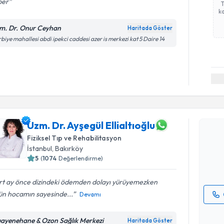
per
ka
m. Dr. Onur Ceyhan
Haritada Göster
biye mahallesi abdi ipekci caddesi azer is merkezi kat 5 Daire 14
Randevu T
Uzm. Dr. A
Uzm. Dr. Ayşegül Ellialtıoğlu
oluşturun. 
Fiziksel Tıp ve Rehabilitasyon
hazırlandığ
İstanbul
, Bakırköy
5
(
1074
Değerlendirme)
E-posta Ad
rt ay önce dizindeki ödemden dolayı yürüyemezken
ün hocamın sayesinde...
Devamı
Kişisel
okudum
ayenehane & Ozon Sağlık Merkezi
Haritada Göster