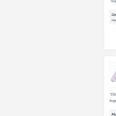
Sü
Uz
Har
Dö
bug
Mu