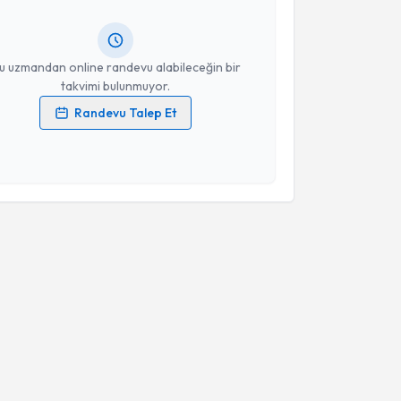
ında e-posta ile bilgilendireceğiz.
resiniz
u uzmandan online randevu alabileceğin bir
takvimi bulunmuyor.
Randevu Talep Et
 verilerimin işlenmesine ilişkin
Aydınlatma Metni
'ni
 ve kişisel verilerimin belirtilen kapsamda
esini kabul ediyorum.
Takvim Talebini Gönder