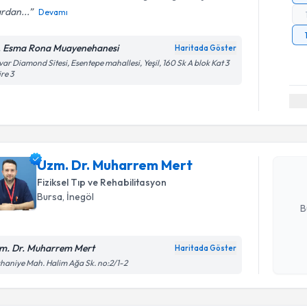
rdan...
Devamı
. Esma Rona Muayenehanesi
Haritada Göster
var Diamond Sitesi, Esentepe mahallesi, Yeşil, 160 Sk A blok Kat 3
re 3
Randevu T
Uzm. Dr. 
oluşturun. 
Uzm. Dr. Muharrem Mert
hazırlandığ
Fiziksel Tıp ve Rehabilitasyon
E-posta Ad
Bursa
, İnegöl
B
m. Dr. Muharrem Mert
Haritada Göster
Randevu T
Kişisel
haniye Mah. Halim Ağa Sk. no:2/1-2
okudum
işlenm
Uzm. Dr. Ş