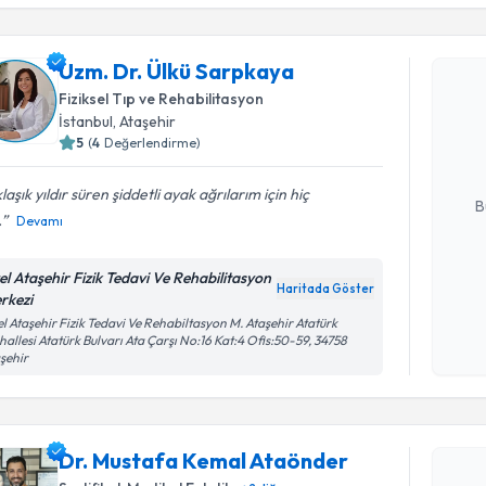
Randevu T
Uzm. Dr. Ülkü Sarpkaya
Uzm. Dr. 
Fiziksel Tıp ve Rehabilitasyon
Size bu uzm
İstanbul
, Ataşehir
hazırlandığ
5
(
4
Değerlendirme)
E-posta Ad
laşık yıldır süren şiddetli ayak ağrılarım için hiç
B
.
Devamı
el Ataşehir Fizik Tedavi Ve Rehabilitasyon
Kişisel
Haritada Göster
rkezi
okudum
l Ataşehir Fizik Tedavi Ve Rehabiltasyon M. Ataşehir Atatürk
işlenm
allesi Atatürk Bulvarı Ata Çarşı No:16 Kat:4 Ofis:50-59, 34758
şehir
Randevu T
Dr. Musta
Dr. Mustafa Kemal Ataönder
oluşturun. 