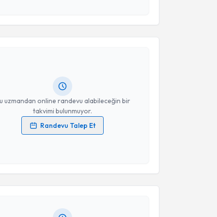
esini kabul ediyorum.
akvimi Talebi
Takvim Talebini Gönder
Selcan Arpa Yılmaz
için randevu takvimi talebi
Size bu uzmandan randevu almanız için bir takvim
ında e-posta ile bilgilendireceğiz.
resiniz
u uzmandan online randevu alabileceğin bir
takvimi bulunmuyor.
Randevu Talep Et
 verilerimin işlenmesine ilişkin
Aydınlatma Metni
'ni
 ve kişisel verilerimin belirtilen kapsamda
akvimi Talebi
esini kabul ediyorum.
Fatma Kurt
için randevu takvimi talebi oluşturun. Size
Takvim Talebini Gönder
 randevu almanız için bir takvim hazırlandığında e-
lgilendireceğiz.