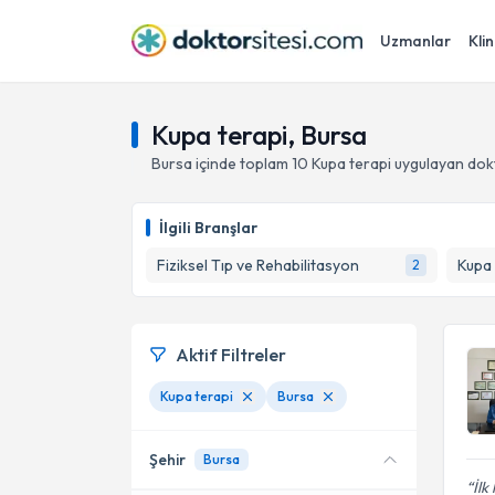
Uzmanlar
Klin
Kupa terapi, Bursa
Bursa
içinde toplam
10
Kupa terapi
uygulayan dok
İlgili Branşlar
Fiziksel Tıp ve Rehabilitasyon
Kupa
2
Aktif Filtreler
Kupa terapi
Bursa
Şehir
Bursa
İlk