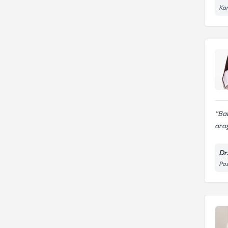
Kar
Bab
araş
Dr
Pos