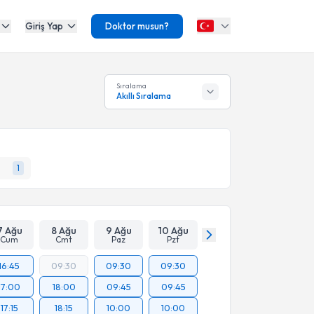
Giriş Yap
Doktor musun?
Sıralama
Akıllı Sıralama
1
7 Ağu
8 Ağu
9 Ağu
10 Ağu
Cum
Cmt
Paz
Pzt
16:45
09:30
09:30
09:30
17:00
18:00
09:45
09:45
17:15
18:15
10:00
10:00