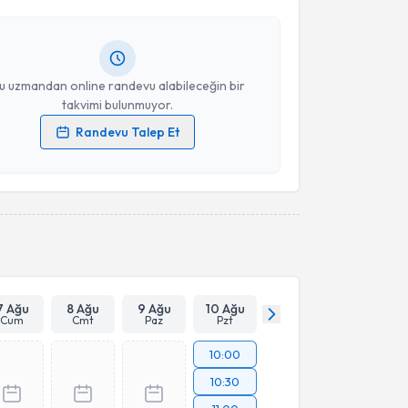
Size bu uzmandan randevu almanız için bir takvim
ında e-posta ile bilgilendireceğiz.
Takvim Talebini Gönder
resiniz
u uzmandan online randevu alabileceğin bir
takvimi bulunmuyor.
Randevu Talep Et
 verilerimin işlenmesine ilişkin
Aydınlatma Metni
'ni
 ve kişisel verilerimin belirtilen kapsamda
esini kabul ediyorum.
Takvim Talebini Gönder
7 Ağu
8 Ağu
9 Ağu
10 Ağu
Cum
Cmt
Paz
Pzt
10:00
10:30