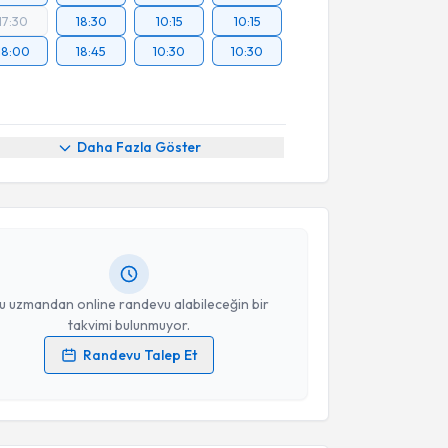
17:30
18:30
10:15
10:15
18:00
18:45
10:30
10:30
akvimi Talebi
Daha Fazla Göster
Muharrem Mert
için randevu takvimi talebi
Size bu uzmandan randevu almanız için bir takvim
ında e-posta ile bilgilendireceğiz.
resiniz
u uzmandan online randevu alabileceğin bir
takvimi bulunmuyor.
Randevu Talep Et
akvimi Talebi
 verilerimin işlenmesine ilişkin
Aydınlatma Metni
'ni
 ve kişisel verilerimin belirtilen kapsamda
esini kabul ediyorum.
ehrinaz Katırcı
için randevu takvimi talebi