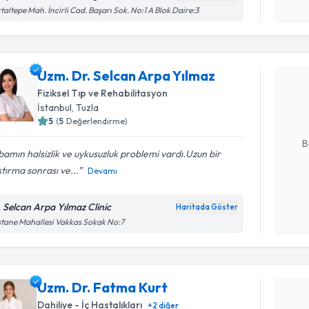
işlenm
taltepe Mah. İncirli Cad. Başarı Sok. No:1 A Blok Daire:3
Randevu T
Uzm. Dr. 
Uzm. Dr. Selcan Arpa Yılmaz
oluşturun. 
Fiziksel Tıp ve Rehabilitasyon
hazırlandığ
İstanbul
, Tuzla
5
(
5
Değerlendirme)
E-posta Ad
B
amın halsizlik ve uykusuzluk problemi vardı.Uzun bir
tırma sonrası ve...
Devamı
Kişisel
okudum
. Selcan Arpa Yılmaz Clinic
Haritada Göster
Randevu T
işlenm
tane Mahallesi Vakkas Sokak No:7
Uzm. Dr. 
bu uzmandan
Uzm. Dr. Fatma Kurt
posta ile bi
Dahiliye - İç Hastalıkları
+
2
diğer