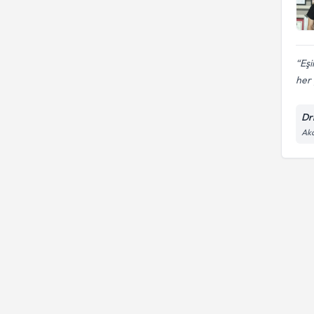
Eşi
her 
Dr
Aka