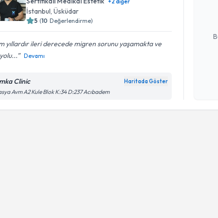
Sertifikalı Medikal Estetik
+
2
diğer
hazırlandığ
İstanbul
, Üsküdar
5
(
10
Değerlendirme)
E-posta Ad
B
m yıllardır ileri derecede migren sorunu yaşamakta ve
yolu...
Devamı
Kişisel
okudum
mka Clinic
Haritada Göster
işlenm
sya Avm A2 Kule Blok K:34 D:237 Acıbadem