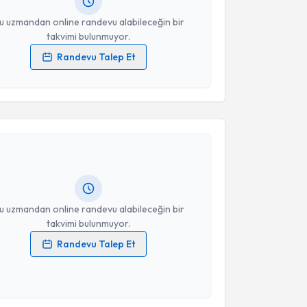
resiniz
u uzmandan online randevu alabileceğin bir
takvimi bulunmuyor.
Randevu Talep Et
 verilerimin işlenmesine ilişkin
Aydınlatma Metni
'ni
 ve kişisel verilerimin belirtilen kapsamda
akvimi Talebi
esini kabul ediyorum.
urt
için randevu takvimi talebi oluşturun. Size bu
Takvim Talebini Gönder
ndevu almanız için bir takvim hazırlandığında e-
lgilendireceğiz.
resiniz
u uzmandan online randevu alabileceğin bir
takvimi bulunmuyor.
Randevu Talep Et
 verilerimin işlenmesine ilişkin
Aydınlatma Metni
'ni
 ve kişisel verilerimin belirtilen kapsamda
esini kabul ediyorum.