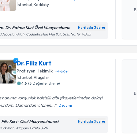
E-posta Ad
İstanbul
, Kadıköy
B
m. Dr. Fatma Kurt Özel Muayenehane
Haritada Göster
Kişisel
debostan Mah. Caddebostan Plaj Yolu Sok. No:1 K:4 D:15
okudum
Randevu T
işlenm
Dr. Filiz K
Dr. Filiz Kurt
uzmandan ra
Pratisyen Hekimlik
+
4
diğer
posta ile bi
İstanbul
, Ataşehir
4.6
(
5
Değerlendirme)
E-posta Ad
B
iz hanıma yorgunluk halsizlik gibi şikayetlerimden dolayi
vurdum. Damardan vitamin...
Devamı
Kişisel
okudum
. Filiz Kurt- Özel Muayenehanesi
Haritada Göster
işlenm
türk Mah, Atapark Cd No:3 RB