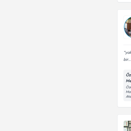
yak
bir..
Öz
Me
Öze
Mah
Ata