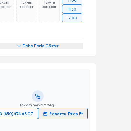
11:00
Takvim
Takvim
Takvim
palıdır
kapalıdır
kapalıdır
11:30
12:00
Daha Fazla Göster
akvimi Talebi
yşegül Ellialtıoğlu
için randevu takvimi talebi
Size bu uzmandan randevu almanız için bir takvim
ında e-posta ile bilgilendireceğiz.
resiniz
Takvim mevcut değil.
0 (850) 474 68 07
Randevu Talep Et
 verilerimin işlenmesine ilişkin
Aydınlatma Metni
'ni
 ve kişisel verilerimin belirtilen kapsamda