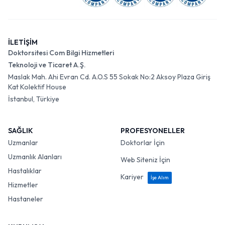
İLETİŞİM
Doktorsitesi Com Bilgi Hizmetleri
Teknoloji ve Ticaret A.Ş.
Maslak Mah. Ahi Evran Cd. A.O.S 55 Sokak No:2 Aksoy Plaza Giriş
Kat Kolektif House
İstanbul, Türkiye
SAĞLIK
PROFESYONELLER
Uzmanlar
Doktorlar İçin
Uzmanlık Alanları
Web Siteniz İçin
Hastalıklar
Kariyer
İşe Alım
Hizmetler
Hastaneler