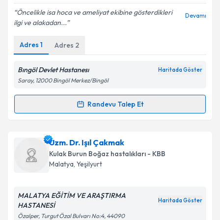
Öncelikle isa hoca ve ameliyat ekibine gösterdikleri
Devamı
ilgi ve alakadan...
Adres
1
Adres
2
Kişisel verilerimin işlenmesine ilişkin
Aydınlatma
Metni
'ni okudum ve kişisel verilerimin belirtilen
kapsamda işlenmesini kabul ediyorum.
Bıngöl Devlet Hastanesı
Haritada Göster
Saray, 12000 Bingöl Merkez/Bingöl
Takvim Talebini Gönder
Randevu Talep Et
Randevu Takvimi Talebi
Dr. İsa Azgın
için randevu takvimi talebi oluşturun.
Uzm. Dr. Işıl Çakmak
Size bu uzmandan randevu almanız için bir takvim
Kulak Burun Boğaz hastalıkları - KBB
hazırlandığında e-posta ile bilgilendireceğiz.
Malatya
, Yeşilyurt
E-posta Adresiniz
MALATYA EĞİTİM VE ARAŞTIRMA
Haritada Göster
HASTANESİ
Özalper, Turgut Özal Bulvarı No:4, 44090