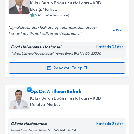
Kulak Burun Boğaz hastalıkları - KBB
Elazığ
, Merkez
5
(
6
Değerlendirme)
ilgi alakasından hızlı dönüş yapmasından dolayı
Devamı
kendisine hürmet ediyorum başarılar...
Fırat Üniversitesi Hastanesi
Haritada Göster
Adres: Üniversite Mahallesi, Yunus Emre Blv. No:20, 23200
Randevu Talep Et
Randevu Takvimi Talebi
Prof. Dr. Erol Keleş
için randevu takvimi talebi
Op. Dr. Ali İhsan Bebek
oluşturun. Size bu uzmandan randevu almanız için bir
Kulak Burun Boğaz hastalıkları - KBB
takvim hazırlandığında e-posta ile bilgilendireceğiz.
Malatya
, Merkez
E-posta Adresiniz
Gözde Hastahanesi
Haritada Göster
İnönü Cad. Niyazi Mah. No:145. MALATYA