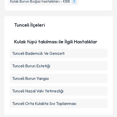
Kulak Burun Boğaz hastalıkları - KBB
1
E-posta Adresiniz
Tunceli İlçeleri
Kişisel verilerimin işlenmesine ilişkin
Aydınlatma
Metni
'ni okudum ve kişisel verilerimin belirtilen
Kulak tüpü takılması ile İlgili Hastalıklar
kapsamda işlenmesini kabul ediyorum.
Tunceli Bademcik Ve Genizeti
Takvim Talebini Gönder
Tunceli Burun Estetiği
Tunceli Burun Yangısı
Tunceli Nazal Valv Yetmezliği
Tunceli Orta Kulakta Sıvı Toplanması