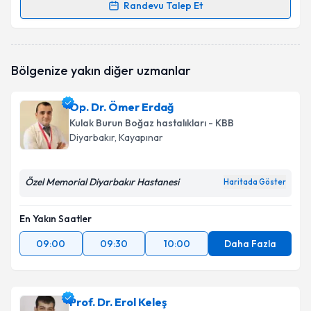
Randevu Talep Et
Randevu Takvimi Talebi
Uzm. Dr. Eylem Şengül
için randevu takvimi talebi
Bölgenize yakın diğer uzmanlar
oluşturun. Size bu uzmandan randevu almanız için bir
takvim hazırlandığında e-posta ile bilgilendireceğiz.
Op. Dr. Ömer Erdağ
E-posta Adresiniz
Kulak Burun Boğaz hastalıkları - KBB
Diyarbakır
, Kayapınar
Özel Memorial Diyarbakır Hastanesi
Kişisel verilerimin işlenmesine ilişkin
Aydınlatma
Haritada Göster
Metni
'ni okudum ve kişisel verilerimin belirtilen
kapsamda işlenmesini kabul ediyorum.
En Yakın Saatler
09:00
09:30
10:00
Daha Fazla
Takvim Talebini Gönder
Prof. Dr. Erol Keleş