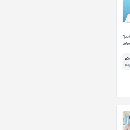
çok
dile
Ko
Koş