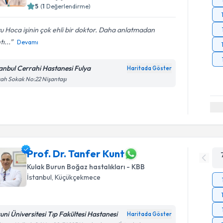
5
(
1
Değerlendirme)
u Hoca işinin çok ehli bir doktor. Daha anlatmadan
tı...
Devamı
tanbul Cerrahi Hastanesi Fulya
Haritada Göster
ah Sokak No:22 Nişantaşı
Prof. Dr. Tanfer Kunt
Kulak Burun Boğaz hastalıkları - KBB
İstanbul
, Küçükçekmece
runi Üniversitesi Tıp Fakültesi Hastanesi
Haritada Göster