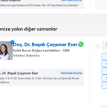
rasya hospital
Haritada Göster
Kişisel
telsiz mh.seyitnizam cd.101 sokak. No :107 zeytinburnu/istanbul
okudum
işlenm
enize yakın diğer uzmanlar
Doç. Dr. Başak Çaypınar Eser
Kulak Burun Boğaz hastalıkları - KBB
İstanbul
, Bakırköy
. Dr. Başak Çaypınar Eser
Haritada Göster
köy 7-8-9-10. Kısım Mah. E-5 Yan Yol Cad. No :6 Daire 36 Route
sidance