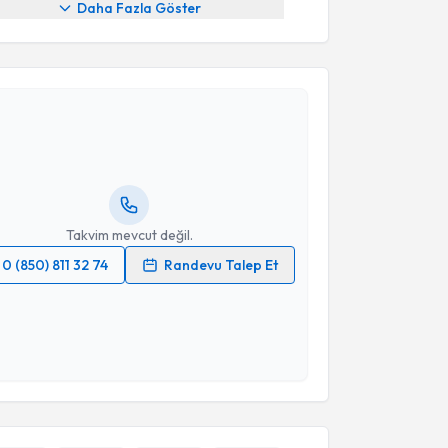
Daha Fazla Göster
akvimi Talebi
 Hasan Demirhan
için randevu takvimi talebi
Size bu uzmandan randevu almanız için bir takvim
ında e-posta ile bilgilendireceğiz.
resiniz
Takvim mevcut değil.
0 (850) 811 32 74
Randevu Talep Et
 verilerimin işlenmesine ilişkin
Aydınlatma Metni
'ni
 ve kişisel verilerimin belirtilen kapsamda
esini kabul ediyorum.
Takvim Talebini Gönder