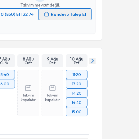
Takvim mevcut değil.
0 (850) 811 32 74
Randevu Talep Et
 verilerimin işlenmesine ilişkin
Aydınlatma Metni
'ni
 ve kişisel verilerimin belirtilen kapsamda
esini kabul ediyorum.
Takvim Talebini Gönder
7 Ağu
8 Ağu
9 Ağu
10 Ağu
Cum
Cmt
Paz
Pzt
15:40
11:20
16:00
13:20
14:20
Takvim
Takvim
kapalıdır
kapalıdır
14:40
15:00