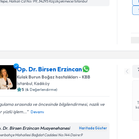
tepe, Halkalı Cd No: 99, 34295 Küçükçekmece/İstanbul
Op. Dr. Birsen Erzincan
Kulak Burun Boğaz hastalıkları - KBB
İstanbul
, Kadıköy
5
(
4
Değerlendirme)
ulama sırasında ve öncesinde bilgilendirmesi, nazik ve
ka
r yüzlü işlem...
Devamı
. Dr. Birsen Erzincan Muayenehanesi
Haritada Göster
erbahçe Mahallesi Bağdat Caddesi No:144 Daire:9