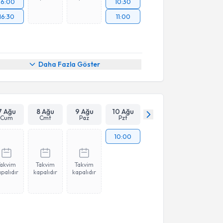
16:00
10:30
16:30
11:00
Daha Fazla Göster
7 Ağu
8 Ağu
9 Ağu
10 Ağu
Cum
Cmt
Paz
Pzt
10:00
Takvim
Takvim
Takvim
palıdır
kapalıdır
kapalıdır