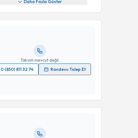
Daha Fazla Göster
akvimi Talebi
ustafa Burak Üstün
için randevu takvimi talebi
Size bu uzmandan randevu almanız için bir takvim
ında e-posta ile bilgilendireceğiz.
resiniz
Takvim mevcut değil.
0 (850) 811 32 74
Randevu Talep Et
 verilerimin işlenmesine ilişkin
Aydınlatma Metni
'ni
 ve kişisel verilerimin belirtilen kapsamda
akvimi Talebi
esini kabul ediyorum.
yesi Hüseyin Barkın Yavuz
için randevu takvimi
Takvim Talebini Gönder
turun. Size bu uzmandan randevu almanız için bir
rlandığında e-posta ile bilgilendireceğiz.
resiniz