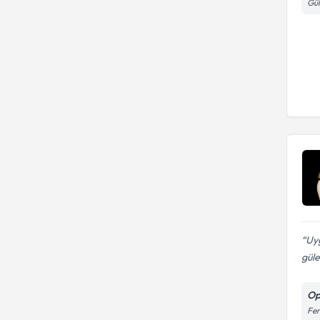
Gül
Uyg
güle
Op
Fen