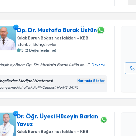
Randevu T
Op. Dr. M
Op. Dr. Mustafa Burak Üstün
oluşturun. 
hazırlandığ
Kulak Burun Boğaz hastalıkları - KBB
İstanbul
, Bahçelievler
E-posta Ad
5
(
2
Değerlendirme)
laşık ay önce Op. Dr. Mustafa Burak üstün ile...
Devamı
Kişisel
hçelievler Medipol Hastanesi
Haritada Göster
okudum
Randevu T
ançesme Mahallesi, Fatih Caddesi, No:1/8, 34196
işlenm
Dr. Öğr. Ü
talebi oluş
Dr. Öğr. Üyesi Hüseyin Barkın
takvim hazı
Yavuz
E-posta Ad
Kulak Burun Boğaz hastalıkları - KBB