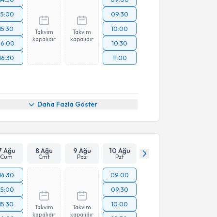
15:00
09:30
15:30
10:00
Takvim
Takvim
kapalıdır
kapalıdır
16:00
10:30
16:30
11:00
Daha Fazla Göster
7 Ağu
8 Ağu
9 Ağu
10 Ağu
Cum
Cmt
Paz
Pzt
14:30
09:00
15:00
09:30
15:30
10:00
Takvim
Takvim
kapalıdır
kapalıdır