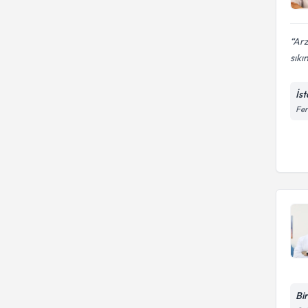
Arz
sıkın
İs
Fer
Bi