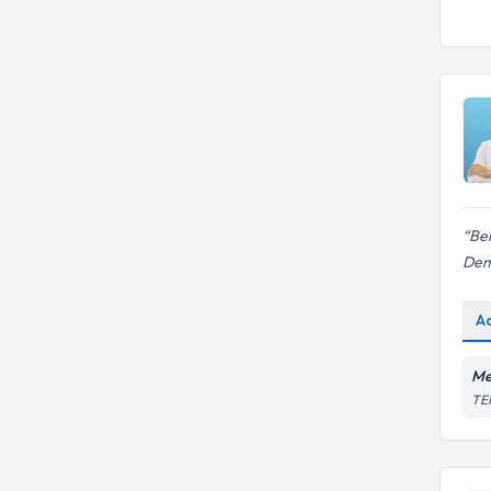
Be
Dem
A
Me
TEM