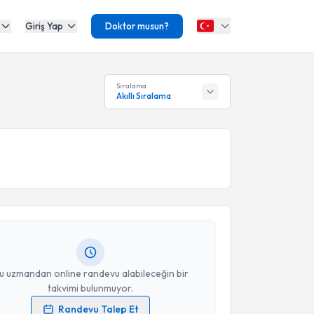
Giriş Yap
Doktor musun?
Sıralama
Akıllı Sıralama
akvimi Talebi
oray Cengiz
için randevu takvimi talebi oluşturun.
andan randevu almanız için bir takvim
ında e-posta ile bilgilendireceğiz.
resiniz
u uzmandan online randevu alabileceğin bir
takvimi bulunmuyor.
Randevu Talep Et