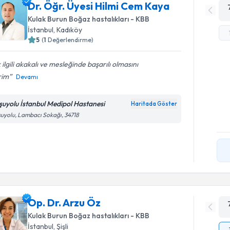
Dr. Öğr. Üyesi Hilmi Cem Kaya
Kulak Burun Boğaz hastalıkları - KBB
İstanbul
, Kadıköy
5
(
1
Değerlendirme)
 ilgili akakalı ve mesleğinde başarılı olmasını
rim
Devamı
şuyolu İstanbul Medipol Hastanesi
Haritada Göster
uyolu, Lambacı Sokağı, 34718
Op. Dr. Arzu Öz
Kulak Burun Boğaz hastalıkları - KBB
İstanbul
, Şişli