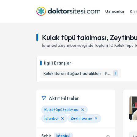
Uzmanlar
Klin
Kulak tüpü takılması, Zeytinbu
İstanbul
Zeytinburnu
içinde toplam
10
Kulak tüpü t
İlgili Branşlar
Kulak Burun Boğaz hastalıkları - KBB
1
Aktif Filtreler
Kulak tüpü takılması
İstanbul
Zeytinburnu
Şehir
İstanbul