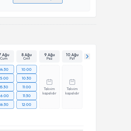
 verilerimin işlenmesine ilişkin
Aydınlatma Metni
'ni
 ve kişisel verilerimin belirtilen kapsamda
esini kabul ediyorum.
Takvim Talebini Gönder
7 Ağu
8 Ağu
9 Ağu
10 Ağu
Cum
Cmt
Paz
Pzt
14:30
10:00
15:00
10:30
15:30
11:00
Takvim
Takvim
kapalıdır
kapalıdır
16:00
11:30
16:30
12:00