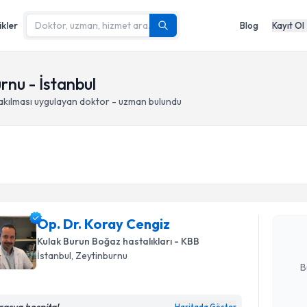
ikler
Blog
Kayıt Ol
rnu - İstanbul
akılması
uygulayan doktor - uzman bulundu
Randevu T
Op. Dr. K
Size bu uzm
Op. Dr. Koray Cengiz
hazırlandığ
Kulak Burun Boğaz hastalıkları - KBB
E-posta Ad
İstanbul
, Zeytinburnu
B