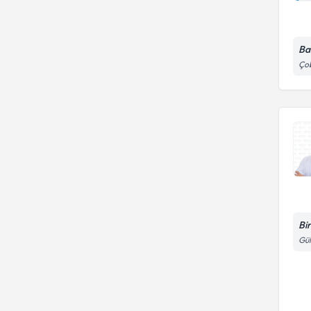
Ba
Çob
Bi
Gül