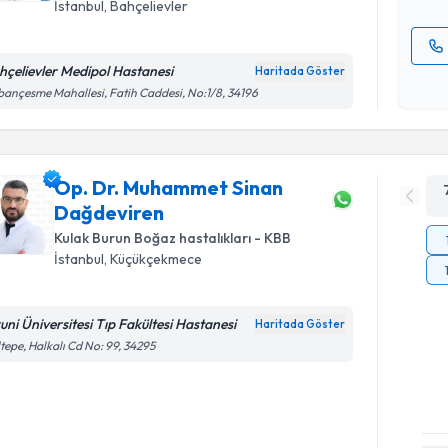
İstanbul
, Bahçelievler
hçelievler Medipol Hastanesi
Haritada Göster
Kişisel
ançesme Mahallesi, Fatih Caddesi, No:1/8, 34196
okudum
işlenm
Op. Dr. Muhammet Sinan
Dağdeviren
Kulak Burun Boğaz hastalıkları - KBB
İstanbul
, Küçükçekmece
runi Üniversitesi Tıp Fakültesi Hastanesi
Haritada Göster
tepe, Halkalı Cd No: 99, 34295