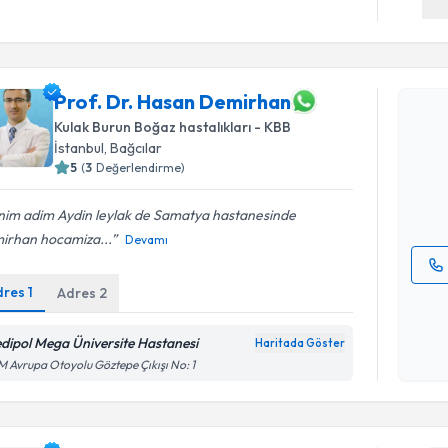
Randevu T
Prof. Dr. Hasan Demirhan
Prof. Dr.
Kulak Burun Boğaz hastalıkları - KBB
oluşturun. 
İstanbul
, Bağcılar
hazırlandığ
5
(
3
Değerlendirme)
E-posta Ad
nim adim Aydin leylak de Samatya hastanesinde
irhan hocamiza...
Devamı
dres
1
Adres
2
Kişisel
okudum
işlenm
dipol Mega Üniversite Hastanesi
Haritada Göster
 Avrupa Otoyolu Göztepe Çıkışı No: 1