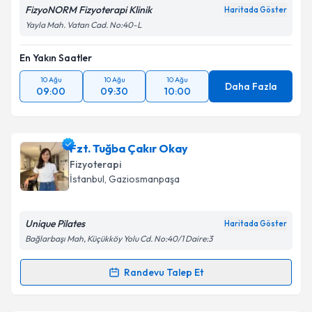
FizyoNORM Fizyoterapi Klinik
Haritada Göster
Yayla Mah. Vatan Cad. No:40-L
En Yakın Saatler
10 Ağu
10 Ağu
10 Ağu
Daha Fazla
09:00
09:30
10:00
Fzt. Tuğba Çakır Okay
Fizyoterapi
İstanbul
, Gaziosmanpaşa
Unique Pilates
Haritada Göster
Bağlarbaşı Mah, Küçükköy Yolu Cd. No:40/1 Daire:3
Randevu Talep Et
Randevu Takvimi Talebi