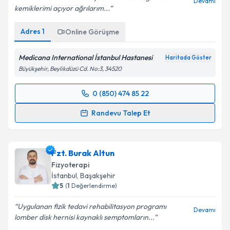
Devamı
kemiklerimi açıyor ağrılarım...
Adres
1
Online Görüşme
Kişisel verilerimin işlenmesine ilişkin
Aydınlatma
Metni
'ni okudum ve kişisel verilerimin belirtilen
kapsamda işlenmesini kabul ediyorum.
Medicana International İstanbul Hastanesi
Haritada Göster
Büyükşehir, Beylikdüzü Cd. No:3, 34520
Takvim Talebini Gönder
0 (850) 474 85 22
Randevu Takvimi Talebi
Randevu Talep Et
Fzt. Mehti Cenker
için randevu takvimi talebi
oluşturun. Size bu uzmandan randevu almanız için bir
Fzt. Burak Altun
takvim hazırlandığında e-posta ile bilgilendireceğiz.
Fizyoterapi
E-posta Adresiniz
İstanbul
, Başakşehir
5
(
1
Değerlendirme)
Uygulanan fizik tedavi rehabilitasyon programı
Devamı
lomber disk hernisi kaynaklı semptomların...
Kişisel verilerimin işlenmesine ilişkin
Aydınlatma