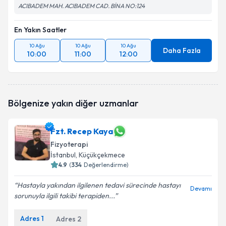
ACIBADEM MAH. ACIBADEM CAD. BİNA NO:124
En Yakın Saatler
10 Ağu
10 Ağu
10 Ağu
Daha Fazla
10:00
11:00
12:00
Bölgenize yakın diğer uzmanlar
Fzt. Recep Kaya
Fizyoterapi
İstanbul
, Küçükçekmece
4.9
(
334
Değerlendirme)
Hastayla yakından ilgilenen tedavi sürecinde hastayı
Devamı
sorunuyla ilgili takibi terapiden...
Adres
1
Adres
2