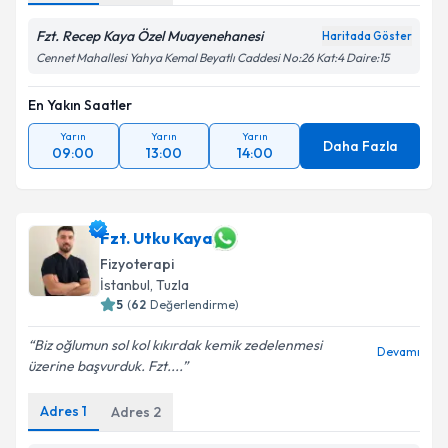
Fzt. Recep Kaya Özel Muayenehanesi
Haritada Göster
Cennet Mahallesi Yahya Kemal Beyatlı Caddesi No:26 Kat:4 Daire:15
En Yakın Saatler
Yarın
Yarın
Yarın
Daha Fazla
09:00
13:00
14:00
Fzt. Utku Kaya
Fizyoterapi
İstanbul
, Tuzla
5
(
62
Değerlendirme)
Biz oğlumun sol kol kıkırdak kemik zedelenmesi
Devamı
üzerine başvurduk. Fzt....
Adres
1
Adres
2