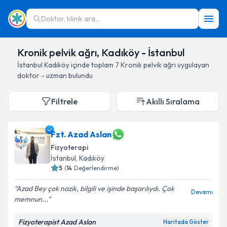
Doktor, klinik ara...
Kronik pelvik ağrı, Kadıköy - İstanbul
İstanbul
Kadıköy
içinde toplam
7
Kronik pelvik ağrı
uygulayan
doktor - uzman bulundu
Filtrele
Akıllı Sıralama
Fzt. Azad Aslan
Fizyoterapi
İstanbul
, Kadıköy
5
(
14
Değerlendirme)
Azad Bey çok nazik, bilgili ve işinde başarılıydı. Çok
Devamı
memnun...
Fizyoterapist Azad Aslan
Haritada Göster