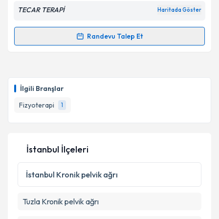
Metni
'ni okudum ve kişisel verilerimin belirtilen
TECAR TERAPİ
Haritada Göster
kapsamda işlenmesini kabul ediyorum.
Randevu Talep Et
Randevu Takvimi Talebi
Takvim Talebini Gönder
Fzt. Burak Altun
için randevu takvimi talebi oluşturun.
Size bu uzmandan randevu almanız için bir takvim
İlgili Branşlar
hazırlandığında e-posta ile bilgilendireceğiz.
Fizyoterapi
1
E-posta Adresiniz
İstanbul İlçeleri
Kişisel verilerimin işlenmesine ilişkin
Aydınlatma
Metni
'ni okudum ve kişisel verilerimin belirtilen
İstanbul
Kronik pelvik ağrı
kapsamda işlenmesini kabul ediyorum.
Tuzla
Kronik pelvik ağrı
Takvim Talebini Gönder