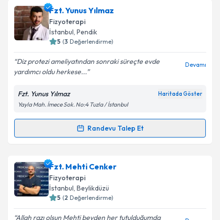
Fzt. Tuğba Çakır Okay
için randevu takvimi talebi
Fzt. Yunus Yılmaz
oluşturun. Size bu uzmandan randevu almanız için bir
Fizyoterapi
takvim hazırlandığında e-posta ile bilgilendireceğiz.
İstanbul
, Pendik
5
(
3
Değerlendirme)
E-posta Adresiniz
Diz protezi ameliyatından sonraki süreçte evde
Devamı
yardımcı oldu herkese...
Fzt. Yunus Yılmaz
Haritada Göster
Kişisel verilerimin işlenmesine ilişkin
Aydınlatma
Yayla Mah. İmece Sok. No:4 Tuzla / İstanbul
Metni
'ni okudum ve kişisel verilerimin belirtilen
kapsamda işlenmesini kabul ediyorum.
Randevu Talep Et
Randevu Takvimi Talebi
Takvim Talebini Gönder
Fzt. Yunus Yılmaz
için randevu takvimi talebi
Fzt. Mehti Cenker
oluşturun. Size bu uzmandan randevu almanız için bir
Fizyoterapi
takvim hazırlandığında e-posta ile bilgilendireceğiz.
İstanbul
, Beylikdüzü
5
(
2
Değerlendirme)
E-posta Adresiniz
Allah razı olsun Mehti beyden her tutulduğumda