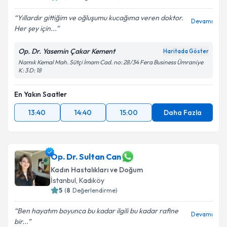
Yıllardır gittiğim ve oğluşumu kucağıma veren doktor.
Devamı
Her şey için...
Op. Dr. Yasemin Çakar Kement
Haritada Göster
Namık Kemal Mah. Sütçi İmam Cad. no: 28/34 Fera Business Ümraniye
K: 3 D: 18
En Yakın Saatler
13:40
14:40
15:00
Daha Fazla
Op. Dr. Sultan Can
Kadın Hastalıkları ve Doğum
İstanbul
, Kadıköy
5
(
8
Değerlendirme)
Ben hayatım boyunca bu kadar ilgili bu kadar rafine
Devamı
bir...