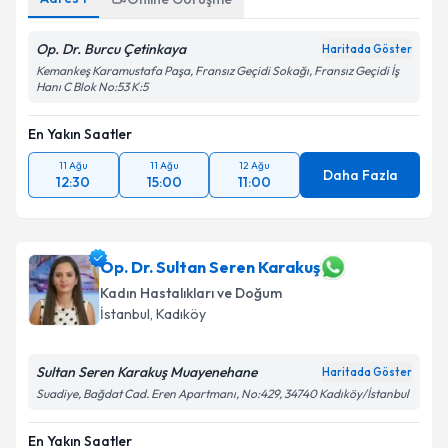
Op. Dr. Burcu Çetinkaya
Haritada Göster
Kemankeş Karamustafa Paşa, Fransız Geçidi Sokağı, Fransız Geçidi İş
Hanı C Blok No:53 K:5
En Yakın Saatler
11 Ağu
11 Ağu
12 Ağu
Daha Fazla
12:30
15:00
11:00
Op. Dr. Sultan Seren Karakuş
Kadın Hastalıkları ve Doğum
İstanbul
, Kadıköy
Sultan Seren Karakuş Muayenehane
Haritada Göster
Suadiye, Bağdat Cad. Eren Apartmanı, No:429, 34740 Kadıköy/İstanbul
En Yakın Saatler