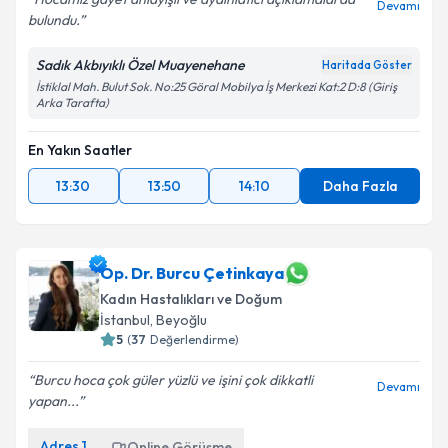
Devamı
bulundu.
Sadık Akbıyıklı Özel Muayenehane
Haritada Göster
İstiklal Mah. Bulut Sok. No:25 Göral Mobilya İş Merkezi Kat:2 D:8 (Giriş
Kişisel verilerimin işlenmesine ilişkin
Aydınlatma
Arka Tarafta)
Metni
'ni okudum ve kişisel verilerimin belirtilen
kapsamda işlenmesini kabul ediyorum.
En Yakın Saatler
13:30
13:50
14:10
Daha Fazla
Takvim Talebini Gönder
Op. Dr. Burcu Çetinkaya
Kadın Hastalıkları ve Doğum
İstanbul
, Beyoğlu
5
(
37
Değerlendirme)
Burcu hoca çok güler yüzlü ve işini çok dikkatli
Devamı
yapan...
Adres
1
Online Görüşme