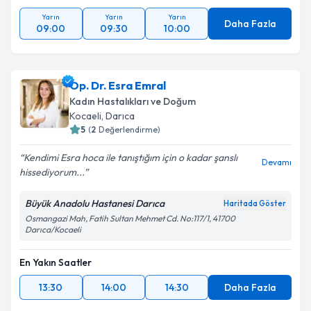
Yarın
Yarın
Yarın
Daha Fazla
09:00
09:30
10:00
Op. Dr. Esra Emral
Kadın Hastalıkları ve Doğum
Kocaeli
, Darıca
5
(
2
Değerlendirme)
Kendimi Esra hoca ile tanıştığım için o kadar şanslı
Devamı
hissediyorum...
Büyük Anadolu Hastanesi Darıca
Haritada Göster
Osmangazi Mah, Fatih Sultan Mehmet Cd. No:117/1, 41700
Darıca/Kocaeli
En Yakın Saatler
13:30
14:00
14:30
Daha Fazla