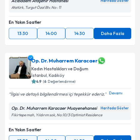
Acıbadem Ataşehir Hastanesi
Haritada Göster
Atatürk, Turgut Özal Blv. No : 11
En Yakın Saatler
13:30
14:00
14:30
Daha Fazla
Op. Dr. Muharrem Karacaer
Kadın Hastalıkları ve Doğum
İstanbul
, Kadıköy
4.9
(
6
Değerlendirme)
Devamı
İlgisi ve detaylı bilgilendirmesi içi teşekkür ederiz.
Op. Dr. Muharrem Karacaer Muayenehanesi
Haritada Göster
Fikirtepe mah, Yıldırım sok, No:10/3 Optimist Residence
En Yakın Saatler