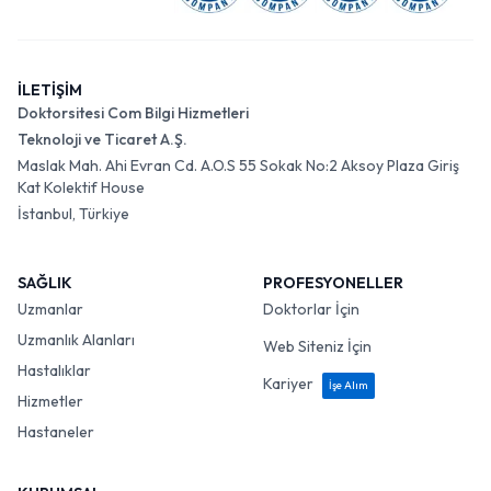
İLETİŞİM
Doktorsitesi Com Bilgi Hizmetleri
Teknoloji ve Ticaret A.Ş.
Maslak Mah. Ahi Evran Cd. A.O.S 55 Sokak No:2 Aksoy Plaza Giriş
Kat Kolektif House
İstanbul, Türkiye
SAĞLIK
PROFESYONELLER
Uzmanlar
Doktorlar İçin
Uzmanlık Alanları
Web Siteniz İçin
Hastalıklar
Kariyer
İşe Alım
Hizmetler
Hastaneler