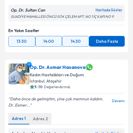
Op. Dr. Sultan Can
Haritada Göster
SUADİYE MAHALLESİ ÖNCÜ SOK ÇELEM APT. NO 1 İÇ KAPI NO 9
En Yakın Saatler
13:30
14:00
14:30
Daha Fazla
Op. Dr. Asmar Hasanova
Kadın Hastalıkları ve Doğum
İstanbul
, Ataşehir
5
(
10
Değerlendirme)
Daha önce de gelmiştim, yine çok memnun kaldım.
Devamı
Dr. Esmer...
Adres
1
Adres
2