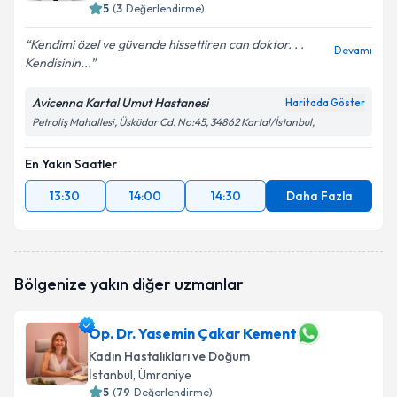
5
(
3
Değerlendirme)
Kendimi özel ve güvende hissettiren can doktor. . .
Devamı
Kendisinin...
Avicenna Kartal Umut Hastanesi
Haritada Göster
Petroliş Mahallesi, Üsküdar Cd. No:45, 34862 Kartal/İstanbul,
En Yakın Saatler
13:30
14:00
14:30
Daha Fazla
Bölgenize yakın diğer uzmanlar
Op. Dr. Yasemin Çakar Kement
Kadın Hastalıkları ve Doğum
İstanbul
, Ümraniye
5
(
79
Değerlendirme)