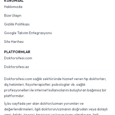
KURUMSAL
Hakkımızda
Bize Ulaşın
Gizlilik Politikası
Google Takvim Entegrasyonu
Site Haritası
PLATFORMLAR
Doktorsitesi.com
Doktorsitesi.az
Doktorsitesi.com sağlık sektöründe hizmet veren tıp doktorları,
diş hekimleri, fizyoterapistler, psikologlar vb. sağlık
profesyonelleri ile internet kullanıcılarını buluşturan bağımsız bir
platformdur.
İş bu sayfada yer alan doktor/uzman yorumları ve
değerlendirmeleri, ilgili doktorun/uzmanın doğrudan veya dolaylı
emri, talebi, önerisi, tavsiyesi ve/veya ricası olmaksızın, ilgili