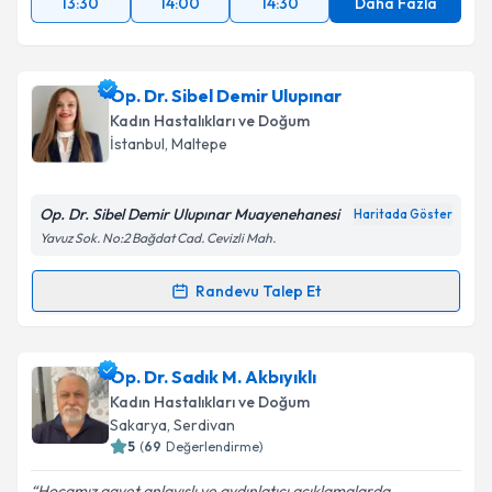
13:30
14:00
14:30
Daha Fazla
Op. Dr. Sibel Demir Ulupınar
Kadın Hastalıkları ve Doğum
İstanbul
, Maltepe
Op. Dr. Sibel Demir Ulupınar Muayenehanesi
Haritada Göster
Yavuz Sok. No:2 Bağdat Cad. Cevizli Mah.
Randevu Talep Et
Randevu Takvimi Talebi
Op. Dr. Sibel Demir Ulupınar
için randevu takvimi
Op. Dr. Sadık M. Akbıyıklı
talebi oluşturun. Size bu uzmandan randevu almanız
Kadın Hastalıkları ve Doğum
için bir takvim hazırlandığında e-posta ile
Sakarya
, Serdivan
bilgilendireceğiz.
5
(
69
Değerlendirme)
E-posta Adresiniz
Hocamız gayet anlayışlı ve aydınlatıcı açıklamalarda