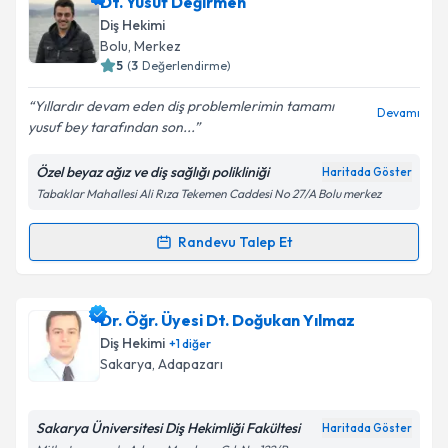
Dt. Ö.Sadık Alaşa
için randevu takvimi talebi
Dt. Yusuf Değirmen
oluşturun. Size bu uzmandan randevu almanız için bir
Diş Hekimi
takvim hazırlandığında e-posta ile bilgilendireceğiz.
Bolu
, Merkez
5
(
3
Değerlendirme)
E-posta Adresiniz
Yıllardır devam eden diş problemlerimin tamamı
Devamı
yusuf bey tarafından son...
Özel beyaz ağız ve diş sağlığı polikliniği
Haritada Göster
Kişisel verilerimin işlenmesine ilişkin
Aydınlatma
Tabaklar Mahallesi Ali Rıza Tekemen Caddesi No 27/A Bolu merkez
Metni
'ni okudum ve kişisel verilerimin belirtilen
kapsamda işlenmesini kabul ediyorum.
Randevu Talep Et
Randevu Takvimi Talebi
Takvim Talebini Gönder
Dt. Yusuf Değirmen
için randevu takvimi talebi
Dr. Öğr. Üyesi Dt. Doğukan Yılmaz
oluşturun. Size bu uzmandan randevu almanız için bir
Diş Hekimi
+
1
diğer
takvim hazırlandığında e-posta ile bilgilendireceğiz.
Sakarya
, Adapazarı
E-posta Adresiniz
Sakarya Üniversitesi Diş Hekimliği Fakültesi
Haritada Göster