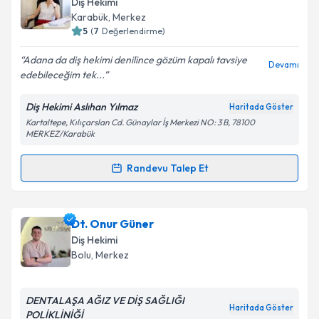
Diş Hekimi
Karabük
, Merkez
5
(
7
Değerlendirme)
Adana da diş hekimi denilince gözüm kapalı tavsiye
Devamı
edebileceğim tek...
Diş Hekimi Aslıhan Yılmaz
Haritada Göster
Kartaltepe, Kılıçarslan Cd. Günaylar İş Merkezi NO: 3 B, 78100
MERKEZ/Karabük
Randevu Talep Et
Randevu Takvimi Talebi
Dt. Aslıhan Yılmaz
için randevu takvimi talebi
Dt. Onur Güner
oluşturun. Size bu uzmandan randevu almanız için bir
Diş Hekimi
takvim hazırlandığında e-posta ile bilgilendireceğiz.
Bolu
, Merkez
E-posta Adresiniz
DENTALAŞA AĞIZ VE DİŞ SAĞLIĞI
Haritada Göster
POLİKLİNİĞİ