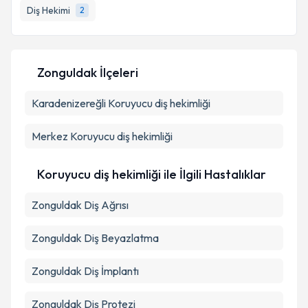
Diş Hekimi
2
E-posta Adresiniz
Zonguldak İlçeleri
Kişisel verilerimin işlenmesine ilişkin
Aydınlatma
Karadenizereğli
Metni
'ni okudum ve kişisel verilerimin belirtilen
Koruyucu diş hekimliği
kapsamda işlenmesini kabul ediyorum.
Merkez
Koruyucu diş hekimliği
Takvim Talebini Gönder
Koruyucu diş hekimliği ile İlgili Hastalıklar
Zonguldak Diş Ağrısı
Zonguldak Diş Beyazlatma
Zonguldak Diş İmplantı
Zonguldak Diş Protezi