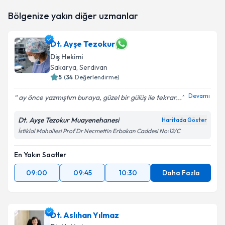
Dt. Süleyman Abacılı
için randevu takvimi talebi
Bölgenize yakın diğer uzmanlar
oluşturun. Size bu uzmandan randevu almanız için bir
takvim hazırlandığında e-posta ile bilgilendireceğiz.
Dt. Ayşe Tezokur
E-posta Adresiniz
Diş Hekimi
Sakarya
, Serdivan
5
(
34
Değerlendirme)
Devamı
Kişisel verilerimin işlenmesine ilişkin
Aydınlatma
ay önce yazmıştım buraya, güzel bir gülüş ile tekrar...
Metni
'ni okudum ve kişisel verilerimin belirtilen
kapsamda işlenmesini kabul ediyorum.
Dt. Ayşe Tezokur Muayenehanesi
Haritada Göster
İstiklal Mahallesi Prof Dr Necmettin Erbakan Caddesi No:12/C
Takvim Talebini Gönder
En Yakın Saatler
09:00
09:45
10:30
Daha Fazla
Dt. Aslıhan Yılmaz