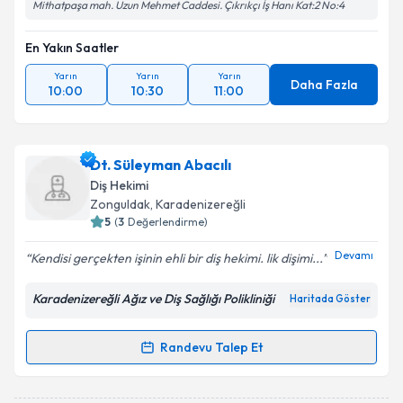
Mithatpaşa mah. Uzun Mehmet Caddesi. Çıkrıkçı İş Hanı Kat:2 No:4
En Yakın Saatler
Yarın
Yarın
Yarın
Daha Fazla
10:00
10:30
11:00
Dt. Süleyman Abacılı
Diş Hekimi
Zonguldak
, Karadenizereğli
5
(
3
Değerlendirme)
Devamı
Kendisi gerçekten işinin ehli bir diş hekimi. lik dişimi...
Karadenizereğli Ağız ve Diş Sağlığı Polikliniği
Haritada Göster
Randevu Talep Et
Randevu Takvimi Talebi