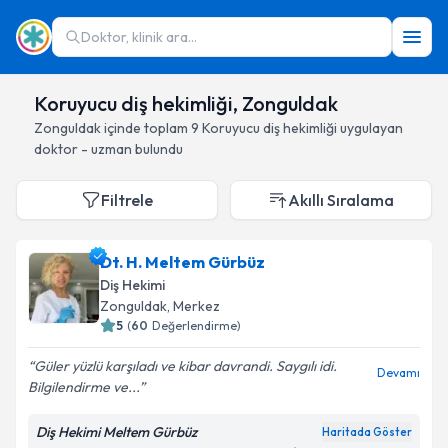
Doktor, klinik ara...
Koruyucu diş hekimliği, Zonguldak
Zonguldak
içinde toplam
9
Koruyucu diş hekimliği
uygulayan
doktor - uzman bulundu
Filtrele
Akıllı Sıralama
Dt. H. Meltem Gürbüz
Diş Hekimi
Zonguldak
, Merkez
5
(
60
Değerlendirme)
Güler yüzlü karşıladı ve kibar davrandi. Saygılı idi.
Devamı
Bilgilendirme ve...
Diş Hekimi Meltem Gürbüz
Haritada Göster