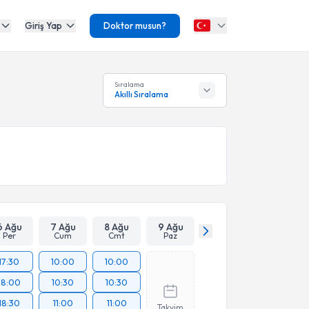
Giriş Yap
Doktor musun?
Sıralama
Akıllı Sıralama
6 Ağu
7 Ağu
8 Ağu
9 Ağu
Per
Cum
Cmt
Paz
17:30
10:00
10:00
18:00
10:30
10:30
18:30
11:00
11:00
Takvim