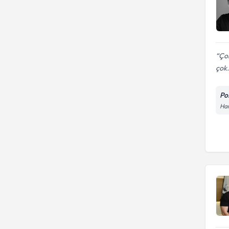
Çok
çok.
Po
Har