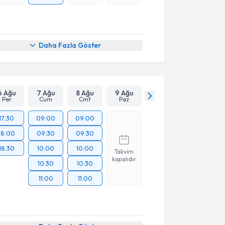
Daha Fazla Göster
6 Ağu
7 Ağu
8 Ağu
9 Ağu
Per
Cum
Cmt
Paz
17:30
09:00
09:00
18:00
09:30
09:30
18:30
10:00
10:00
Takvim
kapalıdır
10:30
10:30
11:00
11:00