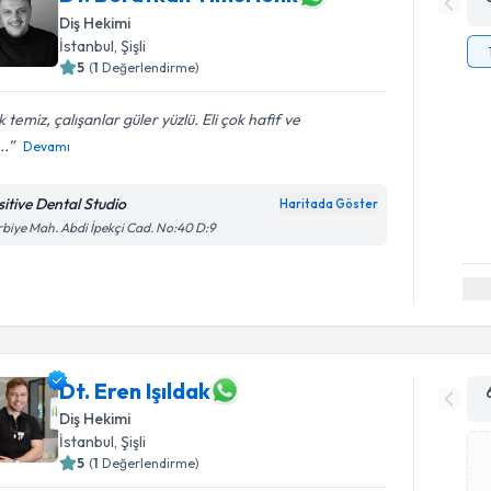
Diş Hekimi
İstanbul
, Şişli
5
(
1
Değerlendirme)
 temiz, çalışanlar güler yüzlü. Eli çok hafif ve
..
Devamı
sitive Dental Studio
Haritada Göster
biye Mah. Abdi İpekçi Cad. No:40 D:9
Dt. Eren Işıldak
Diş Hekimi
İstanbul
, Şişli
5
(
1
Değerlendirme)