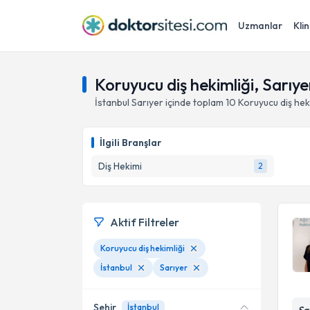
Uzmanlar
Klin
Koruyucu diş hekimliği, Sarıye
İstanbul
Sarıyer
içinde toplam
10
Koruyucu diş hek
İlgili Branşlar
Diş Hekimi
2
Aktif Filtreler
Koruyucu diş hekimliği
İstanbul
Sarıyer
Şehir
İstanbul