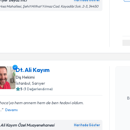
rıyer Beyaz İnci
Haritada Göster
kez Mahallesi, Şehit Mithat Yılmaz Cad. Kayadibi Sok. 2-3, 34450
Randevu T
Dt. Ali Ka
Dt. Ali Kayım
uzmandan ra
Diş Hekimi
posta ile bi
İstanbul
, Sarıyer
5
(
1
Değerlendirme)
E-posta Ad
B
 hoca'ya hem annem hem de ben tedavi oldum.
.
Devamı
Kişisel
okudum
.Ali Kayım Özel Muayenehanesi
Haritada Göster