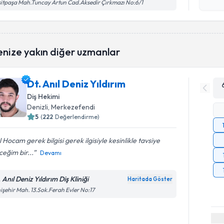
işlenm
itpaşa Mah.Tuncay Artun Cad.Aksedir Çırkmazı No:6/1
enize yakın diğer uzmanlar
Dt. Anıl Deniz Yıldırım
Diş Hekimi
Denizli
, Merkezefendi
5
(
222
Değerlendirme)
l Hocam gerek bilgisi gerek ilgisiyle kesinlikle tavsiye
eğim bir...
Devamı
 Anıl Deniz Yıldırım Diş Kliniği
Haritada Göster
işehir Mah. 13.Sok.Ferah Evler No:17