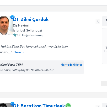
Dt. Zihni Çardak
Diş Hekimi
İstanbul
, Sultangazi
5
(
1
Değerlendirme)
 Hekimi Zihni Bey işine çok hakim ve dişlerimin
ka
visini...
Devamı
dical Park TEM
Haritada Göster
us Emre, Lütfi Aykaç Blv. No:80 D:G, 34260
Dt. Beratkan Timurlenk