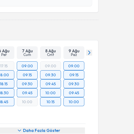
esini kabul ediyorum.
Takvim Talebini Gönder
6 Ağu
7 Ağu
8 Ağu
9 Ağu
Per
Cum
Cmt
Paz
17:15
09:00
09:00
09:00
18:00
09:15
09:30
09:15
18:15
09:30
09:45
09:30
18:30
09:45
10:00
09:45
18:45
10:00
10:15
10:00
Daha Fazla Göster