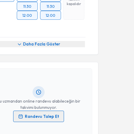
kapalıdır
11:30
11:30
12:00
12:00
Daha Fazla Göster
akvimi Talebi
yım
için randevu takvimi talebi oluşturun. Size bu
ndevu almanız için bir takvim hazırlandığında e-
lgilendireceğiz.
resiniz
u uzmandan online randevu alabileceğin bir
takvimi bulunmuyor.
Randevu Talep Et
 verilerimin işlenmesine ilişkin
Aydınlatma Metni
'ni
 ve kişisel verilerimin belirtilen kapsamda