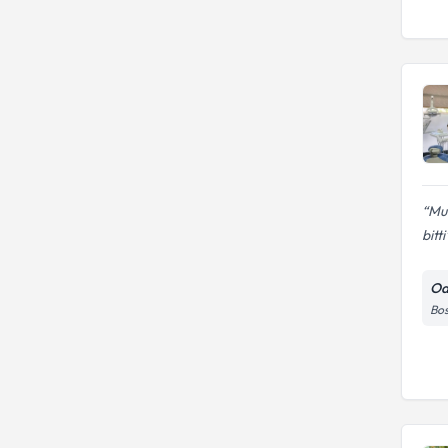
Muh
bitti
Od
Bos