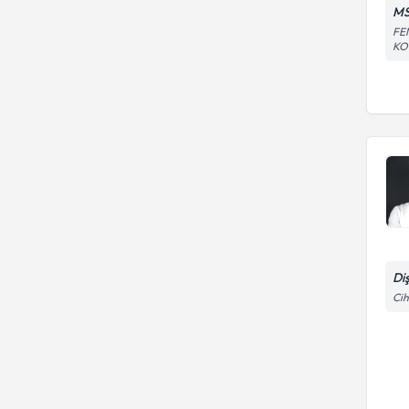
MS
FE
KO
Di
Cih