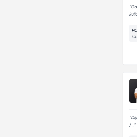
Gay
kull
PO
HA
Diş
)...