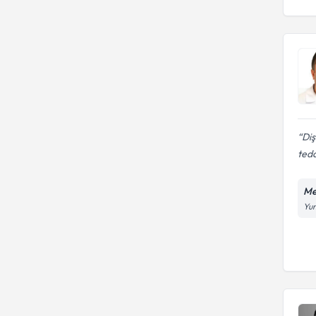
Diş
teda
Me
Yun