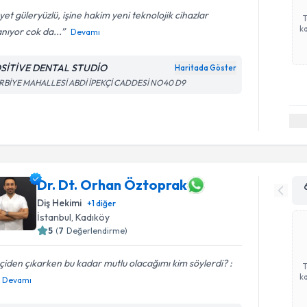
et güleryüzlü, işine hakim yeni teknolojik cihazlar
ka
anıyor cok da...
Devamı
SİTİVE DENTAL STUDİO
Haritada Göster
RBİYE MAHALLESİ ABDİ İPEKÇİ CADDESİ NO40 D9
Dr. Dt. Orhan Öztoprak
Diş Hekimi
+
1
diğer
İstanbul
, Kadıköy
5
(
7
Değerlendirme)
çiden çıkarken bu kadar mutlu olacağımı kim söylerdi? :
ka
Devamı