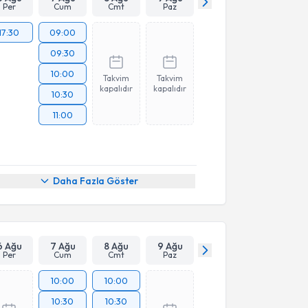
Per
Cum
Cmt
Paz
17:30
09:00
09:30
10:00
Takvim
Takvim
kapalıdır
kapalıdır
10:30
11:00
Daha Fazla Göster
6 Ağu
7 Ağu
8 Ağu
9 Ağu
Per
Cum
Cmt
Paz
10:00
10:00
10:30
10:30