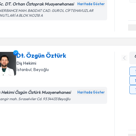
c. DT. Orhan Öztoprak Muayenehanesi
Haritada Göster
NERBAHCE MAH. BAGDAT CAD. GUROL CİFTEHAVUZLAR
NUTLARİ A BLOK NO218 A
Dt. Özgün Öztürk
Diş Hekimi
İstanbul
, Beyoğlu
ş Hekimi Özgün Öztürk Muayenehanesi
Haritada Göster
angir mah. Sıraselviler Cd. 93 34433 Beyoğlu