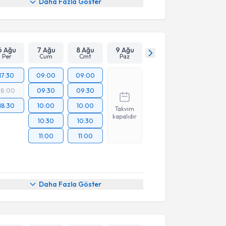
Daha Fazla Göster
6 Ağu
7 Ağu
8 Ağu
9 Ağu
Per
Cum
Cmt
Paz
17:30
09:00
09:00
18:00
09:30
09:30
18:30
10:00
10:00
Takvim
kapalıdır
10:30
10:30
11:00
11:00
Daha Fazla Göster