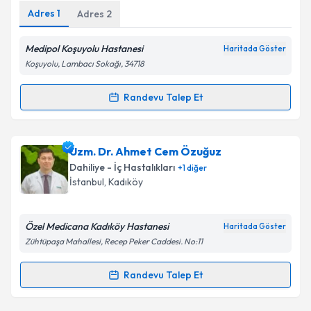
Adres
1
Adres
2
Kişisel verilerimin işlenmesine ilişkin
Aydınlatma
Metni
'ni okudum ve kişisel verilerimin belirtilen
kapsamda işlenmesini kabul ediyorum.
Medipol Koşuyolu Hastanesi
Haritada Göster
Koşuyolu, Lambacı Sokağı, 34718
Takvim Talebini Gönder
Randevu Talep Et
Randevu Takvimi Talebi
Dr. Öğr. Üyesi Bengisu Ay
için randevu takvimi talebi
Uzm. Dr. Ahmet Cem Özuğuz
oluşturun. Size bu uzmandan randevu almanız için bir
Dahiliye - İç Hastalıkları
+
1
diğer
takvim hazırlandığında e-posta ile bilgilendireceğiz.
İstanbul
, Kadıköy
E-posta Adresiniz
Özel Medicana Kadıköy Hastanesi
Haritada Göster
Zühtüpaşa Mahallesi, Recep Peker Caddesi. No:11
Kişisel verilerimin işlenmesine ilişkin
Aydınlatma
Randevu Talep Et
Randevu Takvimi Talebi
Metni
'ni okudum ve kişisel verilerimin belirtilen
kapsamda işlenmesini kabul ediyorum.