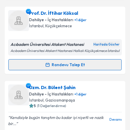
Doç. Dr. Hüsrev Diktaş
için randevu takvimi talebi
oluşturun. Size bu uzmandan randevu almanız için bir
Prof. Dr. İftihar Köksal
takvim hazırlandığında e-posta ile bilgilendireceğiz.
Dahiliye - İç Hastalıkları
+
1
diğer
E-posta Adresiniz
İstanbul
, Küçükçekmece
Acıbadem Üniversitesi Atakent Hastanesi
Haritada Göster
Acıbadem Üniversitesi Atakent Hastanesi Halkalı Küçükçekmece İstanbul
Kişisel verilerimin işlenmesine ilişkin
Aydınlatma
Metni
'ni okudum ve kişisel verilerimin belirtilen
Randevu Talep Et
kapsamda işlenmesini kabul ediyorum.
Randevu Takvimi Talebi
Takvim Talebini Gönder
Prof. Dr. İftihar Köksal
için randevu takvimi talebi
Uzm. Dr. Bülent Şahin
oluşturun. Size bu uzmandan randevu almanız için bir
Dahiliye - İç Hastalıkları
+
1
diğer
takvim hazırlandığında e-posta ile bilgilendireceğiz.
İstanbul
, Gaziosmanpaşa
5
(
1
Değerlendirme)
E-posta Adresiniz
Kendisiyle bugün tanıştım bu kadar iyi niyetli ve nazik
Devamı
bir...