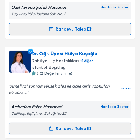
Özel Avrupa Şafak Hastanesi
Haritada Göster
Kişisel verilerimin işlenmesine ilişkin
Aydınlatma
Küçükköy Yolu Hastane Sok. No: 2
Metni
'ni okudum ve kişisel verilerimin belirtilen
kapsamda işlenmesini kabul ediyorum.
Randevu Talep Et
Randevu Takvimi Talebi
Takvim Talebini Gönder
Uzm. Dr. Bülent Şahin
için randevu takvimi talebi
Dr. Öğr. Üyesi Hülya Kuşoğlu
oluşturun. Size bu uzmandan randevu almanız için bir
Dahiliye - İç Hastalıkları
+
1
diğer
takvim hazırlandığında e-posta ile bilgilendireceğiz.
İstanbul
, Beşiktaş
5
(
2
Değerlendirme)
E-posta Adresiniz
Ameliyat sonrası yüksek ateş ile acile giriş yaptıktan
Devamı
bir süre...
Acıbadem Fulya Hastanesi
Haritada Göster
Kişisel verilerimin işlenmesine ilişkin
Aydınlatma
Dikilitaş, Yeşilçimen Sokağı No:23
Metni
'ni okudum ve kişisel verilerimin belirtilen
kapsamda işlenmesini kabul ediyorum.
Randevu Talep Et
Randevu Takvimi Talebi