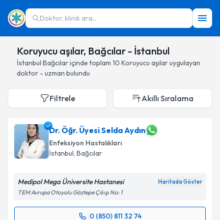
Doktor, klinik ara...
Koruyucu aşılar, Bağcılar - İstanbul
İstanbul
Bağcılar
içinde toplam
10
Koruyucu aşılar
uygulayan
doktor - uzman bulundu
Filtrele
Akıllı Sıralama
Dr. Öğr. Üyesi Selda Aydın
Enfeksiyon Hastalıkları
İstanbul
, Bağcılar
Medipol Mega Üniversite Hastanesi
Haritada Göster
TEM Avrupa Otoyolu Göztepe Çıkışı No: 1
0 (850) 811 32 74