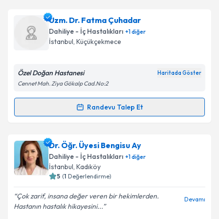
Takvim Talebini Gönder
Dr. Öğr. Üyesi Hülya Kuşoğlu
için randevu takvimi
Uzm. Dr. Fatma Çuhadar
talebi oluşturun. Size bu uzmandan randevu almanız
Dahiliye - İç Hastalıkları
+
1
diğer
için bir takvim hazırlandığında e-posta ile
İstanbul
, Küçükçekmece
bilgilendireceğiz.
E-posta Adresiniz
Özel Doğan Hastanesi
Haritada Göster
Cennet Mah. Ziya Gökalp Cad.No:2
Randevu Talep Et
Randevu Takvimi Talebi
Kişisel verilerimin işlenmesine ilişkin
Aydınlatma
Metni
'ni okudum ve kişisel verilerimin belirtilen
kapsamda işlenmesini kabul ediyorum.
Uzm. Dr. Fatma Çuhadar
için randevu takvimi talebi
Dr. Öğr. Üyesi Bengisu Ay
oluşturun. Size bu uzmandan randevu almanız için bir
Dahiliye - İç Hastalıkları
+
1
diğer
takvim hazırlandığında e-posta ile bilgilendireceğiz.
Takvim Talebini Gönder
İstanbul
, Kadıköy
5
(
1
Değerlendirme)
E-posta Adresiniz
Çok zarif, insana değer veren bir hekimlerden.
Devamı
Hastanın hastalık hikayesini...