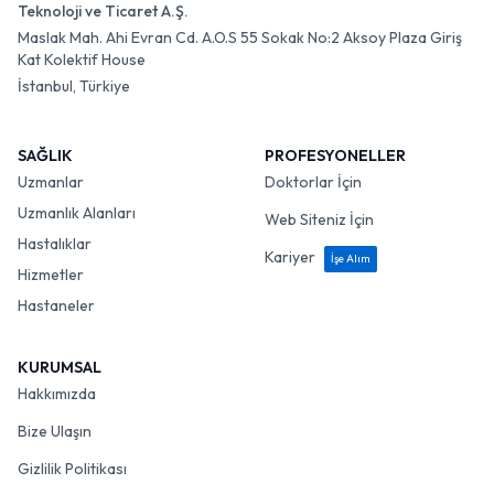
Teknoloji ve Ticaret A.Ş.
Maslak Mah. Ahi Evran Cd. A.O.S 55 Sokak No:2 Aksoy Plaza Giriş
Kat Kolektif House
İstanbul, Türkiye
SAĞLIK
PROFESYONELLER
Uzmanlar
Doktorlar İçin
Uzmanlık Alanları
Web Siteniz İçin
Hastalıklar
Kariyer
İşe Alım
Hizmetler
Hastaneler
KURUMSAL
Hakkımızda
Bize Ulaşın
Gizlilik Politikası