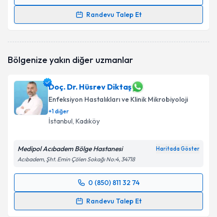
Randevu Takvimi Talebi
Randevu Talep Et
Dr. Öğr. Üyesi Selda Aydın
için randevu takvimi
talebi oluşturun. Size bu uzmandan randevu almanız
için bir takvim hazırlandığında e-posta ile
Bölgenize yakın diğer uzmanlar
bilgilendireceğiz.
E-posta Adresiniz
Doç. Dr. Hüsrev Diktaş
Enfeksiyon Hastalıkları ve Klinik Mikrobiyoloji
+
1
diğer
İstanbul
, Kadıköy
Kişisel verilerimin işlenmesine ilişkin
Aydınlatma
Metni
'ni okudum ve kişisel verilerimin belirtilen
Medipol Acıbadem Bölge Hastanesi
kapsamda işlenmesini kabul ediyorum.
Haritada Göster
Acıbadem, Şht. Emin Çölen Sokağı No:4, 34718
Takvim Talebini Gönder
0 (850) 811 32 74
Randevu Takvimi Talebi
Randevu Talep Et