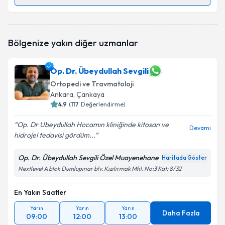
Randevu Takvimi Talebi
Op. Dr. Süha Yörük
için randevu takvimi talebi
Bölgenize yakın diğer uzmanlar
oluşturun. Size bu uzmandan randevu almanız için bir
takvim hazırlandığında e-posta ile bilgilendireceğiz.
Op. Dr. Übeydullah Sevgili
E-posta Adresiniz
Ortopedi ve Travmatoloji
Ankara
, Çankaya
4.9
(
117
Değerlendirme)
Kişisel verilerimin işlenmesine ilişkin
Aydınlatma
Op. Dr Ubeydullah Hocamın kliniğinde kitosan ve
Devamı
Metni
'ni okudum ve kişisel verilerimin belirtilen
hidrojel tedavisi gördüm...
kapsamda işlenmesini kabul ediyorum.
Op. Dr. Übeydullah Sevgili Özel Muayenehane
Haritada Göster
Nextlevel A blok Dumlupınar blv. Kızılırmak Mhl. No:3 Kat: 8/32
Takvim Talebini Gönder
En Yakın Saatler
Yarın
Yarın
Yarın
Daha Fazla
09:00
12:00
13:00