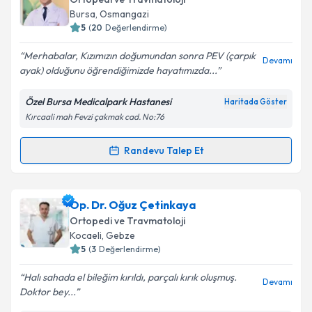
Bursa
, Osmangazi
5
(
20
Değerlendirme)
Merhabalar, Kızımızın doğumundan sonra PEV (çarpık
Devamı
ayak) olduğunu öğrendiğimizde hayatımızda...
Özel Bursa Medicalpark Hastanesi
Haritada Göster
Kırcaali mah Fevzi çakmak cad. No:76
Randevu Talep Et
Randevu Takvimi Talebi
Prof. Dr. İsmet Yalkın Çamurcu
için randevu takvimi
Op. Dr. Oğuz Çetinkaya
talebi oluşturun. Size bu uzmandan randevu almanız
Ortopedi ve Travmatoloji
için bir takvim hazırlandığında e-posta ile
Kocaeli
, Gebze
bilgilendireceğiz.
5
(
3
Değerlendirme)
E-posta Adresiniz
Halı sahada el bileğim kırıldı, parçalı kırık oluşmuş.
Devamı
Doktor bey...