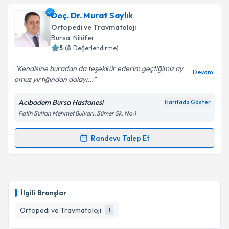
Op. Dr. Cahit Koçak
için randevu takvimi talebi
Doç. Dr. Murat Saylık
oluşturun. Size bu uzmandan randevu almanız için bir
Ortopedi ve Travmatoloji
takvim hazırlandığında e-posta ile bilgilendireceğiz.
Bursa
, Nilüfer
5
(
8
Değerlendirme)
E-posta Adresiniz
Kendisine buradan da teşekkür ederim geçtiğimiz ay
Devamı
omuz yırtığından dolayı...
Acıbadem Bursa Hastanesi
Haritada Göster
Kişisel verilerimin işlenmesine ilişkin
Aydınlatma
Fatih Sultan Mehmet Bulvarı, Sümer Sk. No:1
Metni
'ni okudum ve kişisel verilerimin belirtilen
kapsamda işlenmesini kabul ediyorum.
Randevu Talep Et
Randevu Takvimi Talebi
Takvim Talebini Gönder
Doç. Dr. Murat Saylık
için randevu takvimi talebi
oluşturun. Size bu uzmandan randevu almanız için bir
İlgili Branşlar
takvim hazırlandığında e-posta ile bilgilendireceğiz.
Ortopedi ve Travmatoloji
1
E-posta Adresiniz