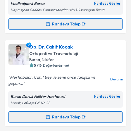
Medicalpark Bursa
Haritada Göster
Haşim İşcan Caddesi Fomara Meydanı No:1 Osmangazi Bursa
Kişisel verilerimin işlenmesine ilişkin
Aydınlatma
Metni
'ni okudum ve kişisel verilerimin belirtilen
kapsamda işlenmesini kabul ediyorum.
Randevu Talep Et
Randevu Takvimi Talebi
Takvim Talebini Gönder
Doç. Dr. Hanifi Üçpunar
için randevu takvimi talebi
Op. Dr. Cahit Koçak
oluşturun. Size bu uzmandan randevu almanız için bir
Ortopedi ve Travmatoloji
takvim hazırlandığında e-posta ile bilgilendireceğiz.
Bursa
, Nilüfer
5
(
16
Değerlendirme)
E-posta Adresiniz
Merhabalar, Cahit Bey ile sene önce tanıştık ve
Devamı
geçen...
Bursa Doruk Nilüfer Hastanesi
Haritada Göster
Kişisel verilerimin işlenmesine ilişkin
Aydınlatma
Konak, Lefkoşe Cd. No:22
Metni
'ni okudum ve kişisel verilerimin belirtilen
kapsamda işlenmesini kabul ediyorum.
Randevu Talep Et
Randevu Takvimi Talebi
Takvim Talebini Gönder