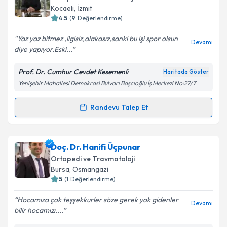
takvim hazırlandığında e-posta ile bilgilendireceğiz.
Kocaeli
, İzmit
4.5
(
9
Değerlendirme)
E-posta Adresiniz
Yaz yaz bitmez ,ilgisiz,alakasız,sanki bu işi spor olsun
Devamı
diye yapıyor.Eski...
Prof. Dr. Cumhur Cevdet Kesemenli
Haritada Göster
Kişisel verilerimin işlenmesine ilişkin
Aydınlatma
Yenişehir Mahallesi Demokrasi Bulvarı Başcıoğlu İş Merkezi No:27/7
Metni
'ni okudum ve kişisel verilerimin belirtilen
kapsamda işlenmesini kabul ediyorum.
Randevu Talep Et
Randevu Takvimi Talebi
Takvim Talebini Gönder
Prof. Dr. Cumhur Cevdet Kesemenli
için randevu
Doç. Dr. Hanifi Üçpunar
takvimi talebi oluşturun. Size bu uzmandan randevu
Ortopedi ve Travmatoloji
almanız için bir takvim hazırlandığında e-posta ile
Bursa
, Osmangazi
bilgilendireceğiz.
5
(
1
Değerlendirme)
E-posta Adresiniz
Hocamıza çok teşşekkurler söze gerek yok gidenler
Devamı
bilir hocamızı....