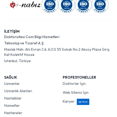
İLETİŞİM
Doktorsitesi Com Bilgi Hizmetleri
Teknoloji ve Ticaret A.Ş.
Maslak Mah. Ahi Evran Cd. A.O.S 55 Sokak No:2 Aksoy Plaza Giriş
Kat Kolektif House
İstanbul, Türkiye
SAĞLIK
PROFESYONELLER
Uzmanlar
Doktorlar İçin
Uzmanlık Alanları
Web Siteniz İçin
Hastalıklar
Kariyer
İşe Alım
Hizmetler
Hastaneler