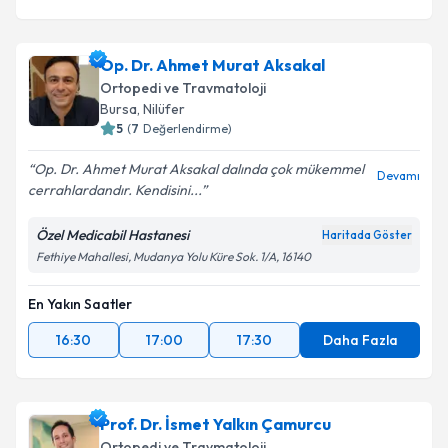
Op. Dr. Ahmet Murat Aksakal
Ortopedi ve Travmatoloji
Bursa
, Nilüfer
5
(
7
Değerlendirme)
Op. Dr. Ahmet Murat Aksakal dalında çok mükemmel
Devamı
cerrahlardandır. Kendisini...
Özel Medicabil Hastanesi
Haritada Göster
Fethiye Mahallesi, Mudanya Yolu Küre Sok. 1/A, 16140
En Yakın Saatler
16:30
17:00
17:30
Daha Fazla
Prof. Dr. İsmet Yalkın Çamurcu
Ortopedi ve Travmatoloji