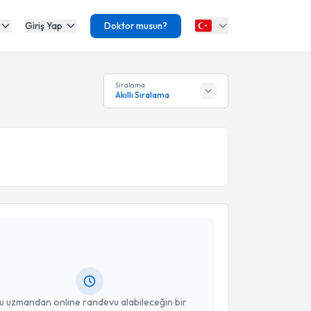
Giriş Yap
Doktor musun?
Sıralama
Akıllı Sıralama
akvimi Talebi
hmet Issın
için randevu takvimi talebi oluşturun. Size
 randevu almanız için bir takvim hazırlandığında e-
lgilendireceğiz.
resiniz
u uzmandan online randevu alabileceğin bir