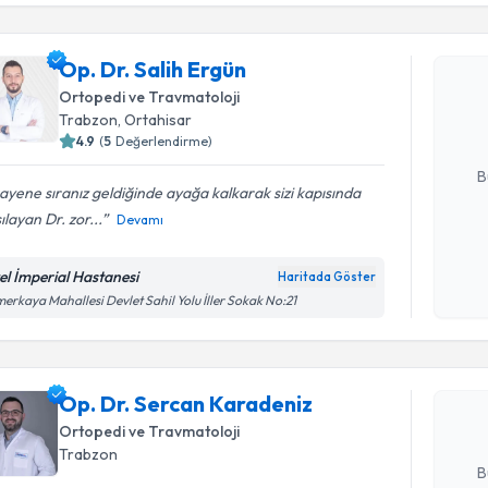
işlenm
Op. Dr. Sa
Op. Dr. Salih Ergün
bu uzmandan
Ortopedi ve Travmatoloji
posta ile bi
Trabzon
, Ortahisar
4.9
(
5
Değerlendirme)
E-posta Ad
B
yene sıranız geldiğinde ayağa kalkarak sizi kapısında
ılayan Dr. zor...
Devamı
Kişisel
okudum
el İmperial Hastanesi
Haritada Göster
Randevu T
işlenm
erkaya Mahallesi Devlet Sahil Yolu İller Sokak No:21
Op. Dr. S
oluşturun. 
Op. Dr. Sercan Karadeniz
hazırlandığ
Ortopedi ve Travmatoloji
E-posta Ad
Trabzon
B