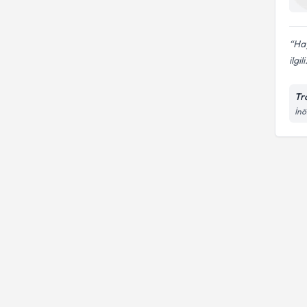
Hay
ilgili
Tr
İnö