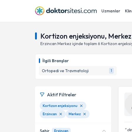
Uzmanlar
Klin
Kortizon enjeksiyonu, Merkez
Erzincan
Merkez
içinde toplam
6
Kortizon enjeks
İlgili Branşlar
Ortopedi ve Travmatoloji
1
Aktif Filtreler
Kortizon enjeksiyonu
Erzincan
Merkez
de
Şehir
Erzincan