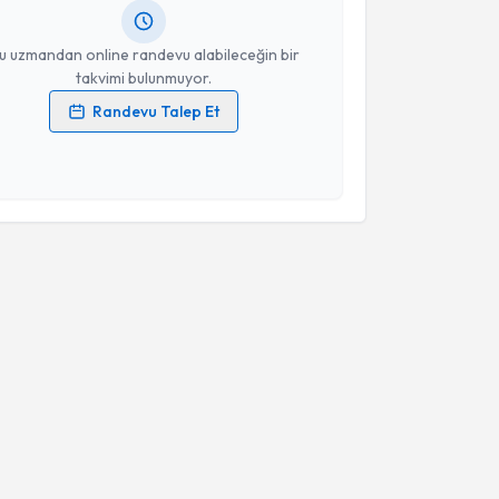
resiniz
u uzmandan online randevu alabileceğin bir
takvimi bulunmuyor.
Randevu Talep Et
 verilerimin işlenmesine ilişkin
Aydınlatma Metni
'ni
 ve kişisel verilerimin belirtilen kapsamda
esini kabul ediyorum.
Takvim Talebini Gönder