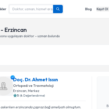
ikler
Blog
Kayıt Ol
 - Erzincan
iyonu
uygulayan doktor - uzman bulundu
Randevu T
Doç. Dr. Ahmet Issın
Doç. Dr. A
bu uzmandan
Ortopedi ve Travmatoloji
posta ile bi
Erzincan
, Merkez
5
(
4
Değerlendirme)
E-posta Ad
B
 askerken erzincanda çapraz bağ ameliyatı olmuştum.