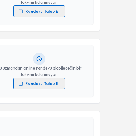
takvimi bulunmuyor.
Randevu Talep Et
akvimi Talebi
 verilerimin işlenmesine ilişkin
Aydınlatma Metni
'ni
 ve kişisel verilerimin belirtilen kapsamda
esini kabul ediyorum.
onay Çavuşoğlu
için randevu takvimi talebi oluşturun.
andan randevu almanız için bir takvim
ında e-posta ile bilgilendireceğiz.
Takvim Talebini Gönder
resiniz
u uzmandan online randevu alabileceğin bir
takvimi bulunmuyor.
Randevu Talep Et
 verilerimin işlenmesine ilişkin
Aydınlatma Metni
'ni
 ve kişisel verilerimin belirtilen kapsamda
akvimi Talebi
esini kabul ediyorum.
erk
için randevu takvimi talebi oluşturun. Size bu
Takvim Talebini Gönder
ndevu almanız için bir takvim hazırlandığında e-
lgilendireceğiz.