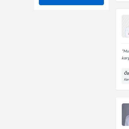
Artroskopi
Ünvan
Acl yırtığı
Çocuk Ortopedisi
Artroskopi
HACETTEPE ÜNİVERSİTESİ
Çocuklarda İç Ve Dışa Basma
Diz artroskopisi
Doç. Dr.
Diz Bağ Yaralanmaları
Diz bağı yaralanmaları
Mua
Diz kıkırdak cerrahisi
karş
Diz cerrahisi
Diz Ortopedisi
Diz eklemindeki kıkırdak
Öz
sorunları ve tedavi yöntemleri
Kem
Kıkırdak Yaralanmaları
Eklem enjeksiyonu
Meniskopati
Kaynamayan kırıkların tedavisi
Menisküs Yırtığı
İlizarov - kemik uzatma
ameliyatları
Kıkırdak nakli