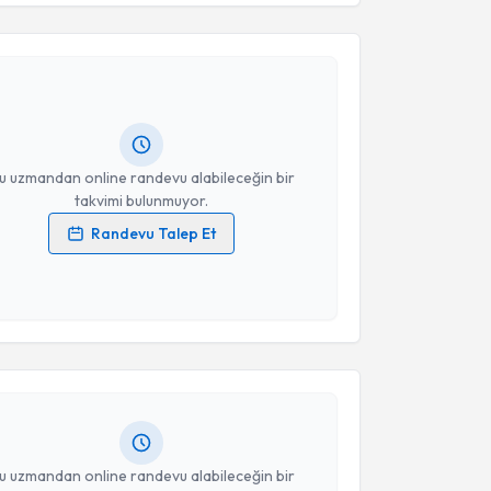
esini kabul ediyorum.
lih Ergün
için randevu takvimi talebi oluşturun. Size
Takvim Talebini Gönder
 randevu almanız için bir takvim hazırlandığında e-
lgilendireceğiz.
resiniz
u uzmandan online randevu alabileceğin bir
takvimi bulunmuyor.
Randevu Talep Et
 verilerimin işlenmesine ilişkin
Aydınlatma Metni
'ni
 ve kişisel verilerimin belirtilen kapsamda
akvimi Talebi
esini kabul ediyorum.
ercan Karadeniz
için randevu takvimi talebi
Takvim Talebini Gönder
Size bu uzmandan randevu almanız için bir takvim
ında e-posta ile bilgilendireceğiz.
resiniz
u uzmandan online randevu alabileceğin bir