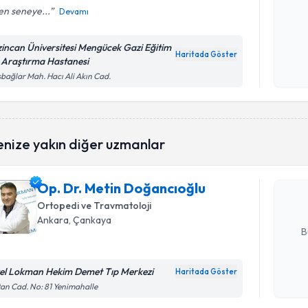
en seneye...
Devamı
Kişisel
zincan Üniversitesi Mengücek Gazi Eğitim
okudum
Haritada Göster
 Araştırma Hastanesi
işlenm
bağlar Mah. Hacı Ali Akın Cad.
Randevu T
enize yakın diğer uzmanlar
Op. Dr. M
oluşturun. 
Op. Dr. Metin Doğancıoğlu
hazırlandığ
Ortopedi ve Travmatoloji
E-posta Ad
Ankara
, Çankaya
B
el Lokman Hekim Demet Tıp Merkezi
Haritada Göster
Kişisel
an Cad. No: 81 Yenimahalle
okudum
Randevu T