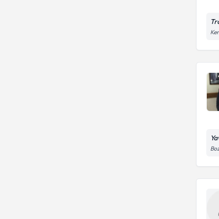
Tr
Kem
Ya
Boz