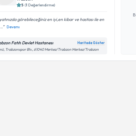
5
(
1
Değerlendirme)
E-posta Ad
B
atınızda görebileceğiniz en iyi,en kibar ve hastası ile en
...
Devamı
Kişisel
okudum
abzon Fatıh Devlet Hastanesı
Haritada Göster
işlenm
nü, Trabzonspor Blv., 61040 Merkez/Trabzon Merkez/Trabzon