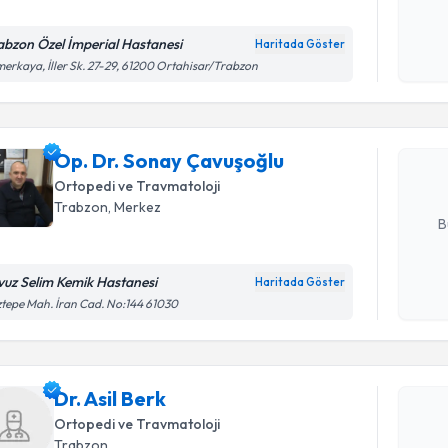
abzon Özel İmperial Hastanesi
Haritada Göster
Randevu T
Kişisel
erkaya, İller Sk. 27-29, 61200 Ortahisar/Trabzon
okudum
işlenm
Op. Dr. S
Size bu uzm
Op. Dr. Sonay Çavuşoğlu
hazırlandığ
Ortopedi ve Travmatoloji
E-posta Ad
Trabzon
, Merkez
B
vuz Selim Kemik Hastanesi
Haritada Göster
Kişisel
tepe Mah. İran Cad. No:144 61030
okudum
Randevu T
işlenm
Dr. Asil B
Dr. Asil Berk
uzmandan ra
Ortopedi ve Travmatoloji
posta ile bi
Trabzon