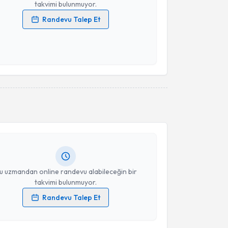
takvimi bulunmuyor.
Randevu Talep Et
 verilerimin işlenmesine ilişkin
Aydınlatma Metni
'ni
 ve kişisel verilerimin belirtilen kapsamda
esini kabul ediyorum.
Takvim Talebini Gönder
akvimi Talebi
etin Doğancıoğlu
için randevu takvimi talebi
Size bu uzmandan randevu almanız için bir takvim
ında e-posta ile bilgilendireceğiz.
resiniz
u uzmandan online randevu alabileceğin bir
takvimi bulunmuyor.
Randevu Talep Et
 verilerimin işlenmesine ilişkin
Aydınlatma Metni
'ni
 ve kişisel verilerimin belirtilen kapsamda
akvimi Talebi