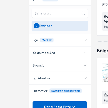
geç
Er
Ve
Erzincan
Baş
İlçe
Merkez
Bölg
Yakınımda Ara
Branşlar
Konumuma yakın uzmanları
Merkez
göster
İlgi Alanları
Hizmetler
Kortizon enjeksiyonu
Ortopedi ve Travmatoloji
Öz
Vat
Mezuniyet
Acl (Ön Çapraz Bağ) Yırtığı
Daha Fazla Filtre