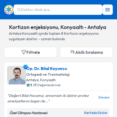
Doktor, klinik ara...
Kortizon enjeksiyonu, Konyaaltı - Antalya
Antalya
Konyaaltı
içinde toplam
8
Kortizon enjeksiyonu
uygulayan doktor - uzman bulundu
Filtrele
Akıllı Sıralama
Op. Dr. Bilal Koyuncu
Ortopedi ve Travmatoloji
Antalya
, Konyaaltı
5
(
11
Değerlendirme)
Değerli Bilal Hocamız, annemizin iki dizinin protez
Devamı
ameliyatlarını başarı ile...
Özel Olimpos Hastanesi
Haritada Göster