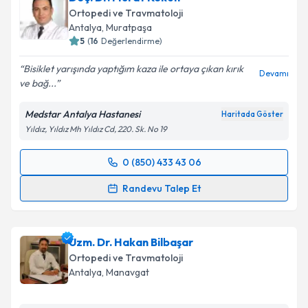
Ortopedi ve Travmatoloji
Antalya
, Muratpaşa
5
(
16
Değerlendirme)
Bisiklet yarışında yaptığım kaza ile ortaya çıkan kırık
Devamı
ve bağ...
Medstar Antalya Hastanesi
Haritada Göster
Yıldız, Yıldız Mh Yıldız Cd, 220. Sk. No 19
0 (850) 433 43 06
Randevu Takvimi Talebi
Randevu Talep Et
Doç. Dr. Murat Köken
için randevu takvimi talebi
oluşturun. Size bu uzmandan randevu almanız için bir
Uzm. Dr. Hakan Bilbaşar
takvim hazırlandığında e-posta ile bilgilendireceğiz.
Ortopedi ve Travmatoloji
E-posta Adresiniz
Antalya
, Manavgat