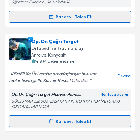
Öğretmen Evleri Mh., 460. Sk No:48
Randevu Talep Et
Randevu Takvimi Talebi
Op. Dr. Bilal Koyuncu
için randevu takvimi talebi
Op. Dr. Çağrı Turgut
oluşturun. Size bu uzmandan randevu almanız için bir
Ortopedi ve Travmatoloji
takvim hazırlandığında e-posta ile bilgilendireceğiz.
Antalya
, Konyaaltı
4.8
(
4
Değerlendirme)
E-posta Adresiniz
KEMER'de Üniversite arkadaşlarıyla buluşma
Devamı
toplantısına gelİp Karmir Resort Otel de...
Op.Dr. Çağrı Turgut Muayenehanesi
Haritada Göster
Kişisel verilerimin işlenmesine ilişkin
Aydınlatma
GÜRSU MAH. 326 SOK. BAŞARAN APT NO 11 KAT 1 DAİRE 1 07070
Metni
'ni okudum ve kişisel verilerimin belirtilen
KONYAALTI ANTALYA
kapsamda işlenmesini kabul ediyorum.
Randevu Talep Et
Randevu Takvimi Talebi
Takvim Talebini Gönder