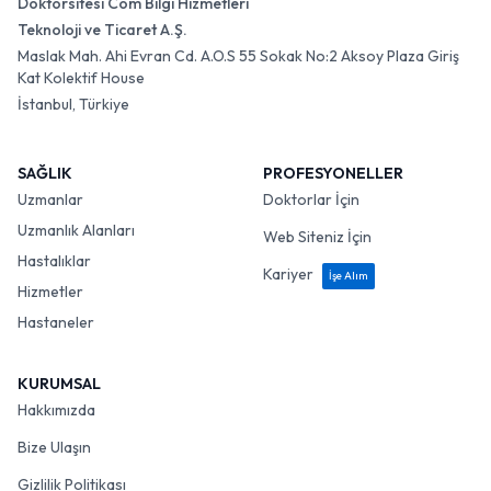
Doktorsitesi Com Bilgi Hizmetleri
Teknoloji ve Ticaret A.Ş.
Maslak Mah. Ahi Evran Cd. A.O.S 55 Sokak No:2 Aksoy Plaza Giriş
Kat Kolektif House
İstanbul, Türkiye
SAĞLIK
PROFESYONELLER
Uzmanlar
Doktorlar İçin
Uzmanlık Alanları
Web Siteniz İçin
Hastalıklar
Kariyer
İşe Alım
Hizmetler
Hastaneler
KURUMSAL
Hakkımızda
Bize Ulaşın
Gizlilik Politikası