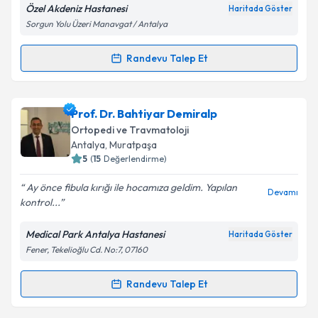
Özel Akdeniz Hastanesi
Haritada Göster
Sorgun Yolu Üzeri Manavgat / Antalya
Kişisel verilerimin işlenmesine ilişkin
Aydınlatma
Metni
'ni okudum ve kişisel verilerimin belirtilen
Randevu Talep Et
kapsamda işlenmesini kabul ediyorum.
Randevu Takvimi Talebi
Takvim Talebini Gönder
Uzm. Dr. Hakan Bilbaşar
için randevu takvimi talebi
Prof. Dr. Bahtiyar Demiralp
oluşturun. Size bu uzmandan randevu almanız için bir
Ortopedi ve Travmatoloji
takvim hazırlandığında e-posta ile bilgilendireceğiz.
Antalya
, Muratpaşa
5
(
15
Değerlendirme)
E-posta Adresiniz
Ay önce fibula kırığı ile hocamıza geldim. Yapılan
Devamı
kontrol...
Medical Park Antalya Hastanesi
Haritada Göster
Kişisel verilerimin işlenmesine ilişkin
Aydınlatma
Fener, Tekelioğlu Cd. No:7, 07160
Metni
'ni okudum ve kişisel verilerimin belirtilen
kapsamda işlenmesini kabul ediyorum.
Randevu Talep Et
Randevu Takvimi Talebi
Takvim Talebini Gönder