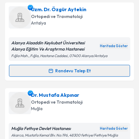
Prof. Dr. Bahtiyar Demiralp
için randevu takvimi
Uzm. Dr. Özgür Aytekin
talebi oluşturun. Size bu uzmandan randevu almanız
Ortopedi ve Travmatoloji
için bir takvim hazırlandığında e-posta ile
Antalya
bilgilendireceğiz.
E-posta Adresiniz
Alanya Alaaddin Keykubat Üniversitesi
Haritada Göster
Alanya Eğitim Ve Araştırma Hastanesi
Fığla Mah., Fığla, Hastane Caddesi, 07400 Alanya/Antalya
Kişisel verilerimin işlenmesine ilişkin
Aydınlatma
Randevu Talep Et
Randevu Takvimi Talebi
Metni
'ni okudum ve kişisel verilerimin belirtilen
kapsamda işlenmesini kabul ediyorum.
Uzm. Dr. Özgür Aytekin
için randevu takvimi talebi
Dr. Mustafa Akpınar
oluşturun. Size bu uzmandan randevu almanız için bir
Takvim Talebini Gönder
Ortopedi ve Travmatoloji
takvim hazırlandığında e-posta ile bilgilendireceğiz.
Muğla
E-posta Adresiniz
Muğla Fethıye Devlet Hastanesı
Haritada Göster
Akarca, Mustafa Kemal Blv. No:196, 48300 fethiye/Fethiye/Muğla