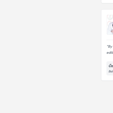
Ray Sigorta
By 
edil
Öz
Bal