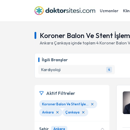
Uzmanlar
Klin
Koroner Balon Ve Stent İşlem
Ankara
Çankaya
içinde toplam
4
Koroner Balon Ve
İlgili Branşlar
Kardiyoloji
4
Aktif Filtreler
Koroner Balon Ve Stent İşlemi
Ankara
Çankaya
Şehir
Ankara