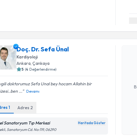
Randevu T
Doç. Dr. Sefa Ünal
Doç. Dr. S
Kardiyoloji
bu uzmandan
Ankara
, Çankaya
posta ile bi
5
(
4
Değerlendirme)
E-posta Ad
gili doktorumuz Sefa Unal bey hocam Allahin bir
B
zesi..ben ...
Devamı
dres
1
Adres
2
Kişisel
okudum
işlenm
el Sanatoryum Tıp Merkezi
Haritada Göster
ekli, Sanatoryum Cd. No:119, 06290
Randevu T