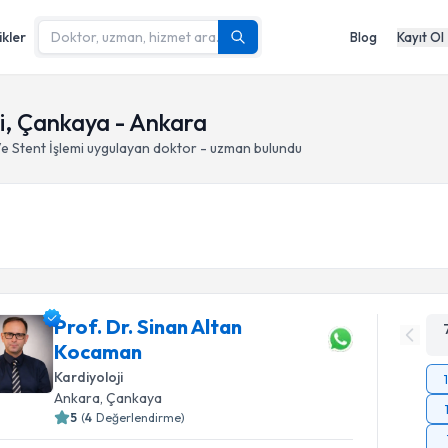
ikler
Blog
Kayıt Ol
i, Çankaya - Ankara
 Stent İşlemi
uygulayan doktor - uzman bulundu
Prof. Dr. Sinan Altan
Kocaman
Kardiyoloji
Ankara
, Çankaya
5
(
4
Değerlendirme)