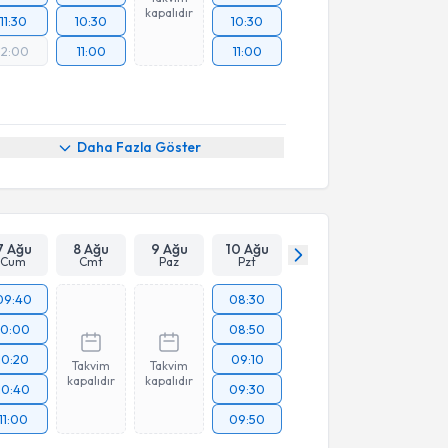
kapalıdır
11:30
10:30
10:30
12:00
11:00
11:00
Daha Fazla Göster
7 Ağu
8 Ağu
9 Ağu
10 Ağu
Cum
Cmt
Paz
Pzt
09:40
08:30
10:00
08:50
10:20
09:10
Takvim
Takvim
kapalıdır
kapalıdır
10:40
09:30
11:00
09:50