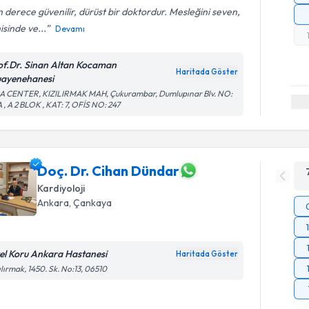
 derece güvenilir, dürüst bir doktordur. Mesleğini seven,
isinde ve...
Devamı
of.Dr. Sinan Altan Kocaman
Haritada Göster
ayenehanesi
A CENTER, KIZILIRMAK MAH, Çukurambar, Dumlupınar Blv. NO:
 , A 2 BLOK , KAT: 7, OFİS NO: 247
Doç. Dr. Cihan Dündar
Kardiyoloji
Ankara
, Çankaya
el Koru Ankara Hastanesi
Haritada Göster
ılırmak, 1450. Sk. No:13, 06510