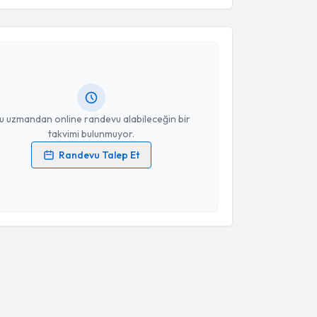
Takvim Talebini Gönder
Mehmet Kayrak
için randevu takvimi talebi oluşturun.
andan randevu almanız için bir takvim
ında e-posta ile bilgilendireceğiz.
resiniz
u uzmandan online randevu alabileceğin bir
takvimi bulunmuyor.
Randevu Talep Et
 verilerimin işlenmesine ilişkin
Aydınlatma Metni
'ni
 ve kişisel verilerimin belirtilen kapsamda
esini kabul ediyorum.
Takvim Talebini Gönder