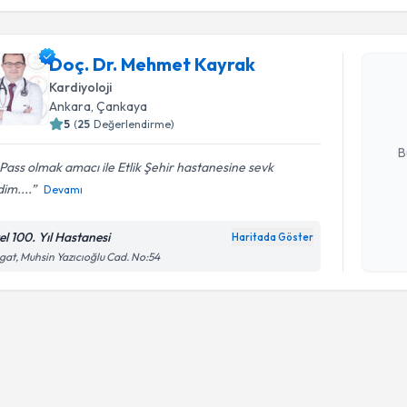
Doç. Dr. 
Doç. Dr. Mehmet Kayrak
Size bu uzm
Kardiyoloji
hazırlandığ
Ankara
, Çankaya
5
(
25
Değerlendirme)
E-posta Ad
B
Pass olmak amacı ile Etlik Şehir hastanesine sevk
dim....
Devamı
Kişisel
okudum
el 100. Yıl Hastanesi
Haritada Göster
işlenm
gat, Muhsin Yazıcıoğlu Cad. No:54