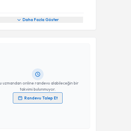
Daha Fazla Göster
akvimi Talebi
efa Ünal
için randevu takvimi talebi oluşturun. Size
 randevu almanız için bir takvim hazırlandığında e-
lgilendireceğiz.
resiniz
u uzmandan online randevu alabileceğin bir
takvimi bulunmuyor.
Randevu Talep Et
 verilerimin işlenmesine ilişkin
Aydınlatma Metni
'ni
 ve kişisel verilerimin belirtilen kapsamda
esini kabul ediyorum.
akvimi Talebi