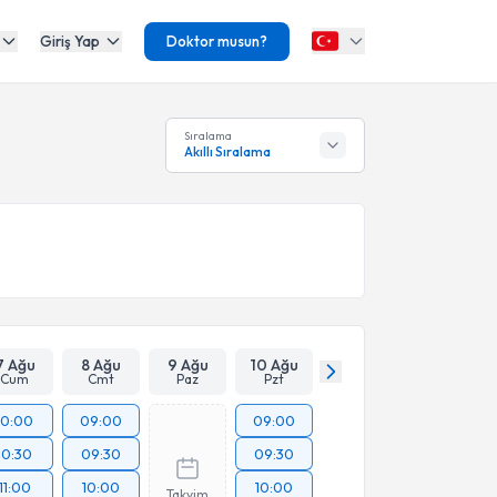
Giriş Yap
Doktor musun?
Sıralama
Akıllı Sıralama
7 Ağu
8 Ağu
9 Ağu
10 Ağu
Cum
Cmt
Paz
Pzt
10:00
09:00
09:00
10:30
09:30
09:30
11:00
10:00
10:00
Takvim