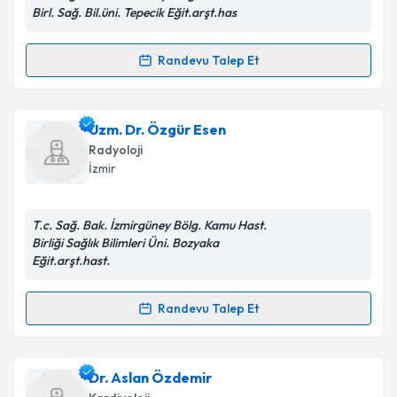
Birl. Sağ. Bil.üni. Tepecik Eğit.arşt.has
Randevu Talep Et
Randevu Takvimi Talebi
Kişisel verilerimin işlenmesine ilişkin
Aydınlatma
Metni
'ni okudum ve kişisel verilerimin belirtilen
kapsamda işlenmesini kabul ediyorum.
Uzm. Dr. Leman Yurdakul
için randevu takvimi talebi
Uzm. Dr. Özgür Esen
oluşturun. Size bu uzmandan randevu almanız için bir
Radyoloji
takvim hazırlandığında e-posta ile bilgilendireceğiz.
Takvim Talebini Gönder
İzmir
E-posta Adresiniz
T.c. Sağ. Bak. İzmirgüney Bölg. Kamu Hast.
Birliği Sağlık Bilimleri Üni. Bozyaka
Eğit.arşt.hast.
Kişisel verilerimin işlenmesine ilişkin
Aydınlatma
Metni
'ni okudum ve kişisel verilerimin belirtilen
Randevu Talep Et
Randevu Takvimi Talebi
kapsamda işlenmesini kabul ediyorum.
Uzm. Dr. Özgür Esen
Takvim Talebini Gönder
için randevu takvimi talebi
Dr. Aslan Özdemir
oluşturun. Size bu uzmandan randevu almanız için bir