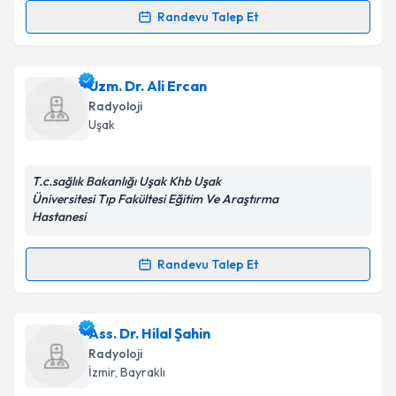
Kişisel verilerimin işlenmesine ilişkin
Aydınlatma
Randevu Talep Et
Randevu Takvimi Talebi
Metni
'ni okudum ve kişisel verilerimin belirtilen
kapsamda işlenmesini kabul ediyorum.
Doç. Dr. Öner Özdoğan
için randevu takvimi talebi
Uzm. Dr. Ali Ercan
oluşturun. Size bu uzmandan randevu almanız için bir
Takvim Talebini Gönder
Radyoloji
takvim hazırlandığında e-posta ile bilgilendireceğiz.
Uşak
E-posta Adresiniz
T.c.sağlık Bakanlığı Uşak Khb Uşak
Üniversitesi Tıp Fakültesi Eğitim Ve Araştırma
Hastanesi
Kişisel verilerimin işlenmesine ilişkin
Aydınlatma
Metni
'ni okudum ve kişisel verilerimin belirtilen
Randevu Talep Et
Randevu Takvimi Talebi
kapsamda işlenmesini kabul ediyorum.
Uzm. Dr. Ali Ercan
Takvim Talebini Gönder
için randevu takvimi talebi
Ass. Dr. Hilal Şahin
oluşturun. Size bu uzmandan randevu almanız için bir
Radyoloji
takvim hazırlandığında e-posta ile bilgilendireceğiz.
İzmir
, Bayraklı