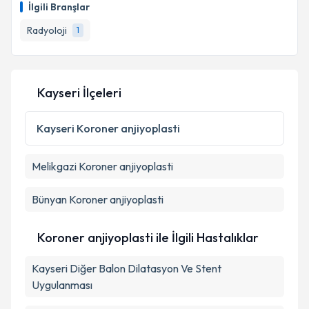
İlgili Branşlar
takvim hazırlandığında e-posta ile bilgilendireceğiz.
Takvim Talebini Gönder
Radyoloji
1
E-posta Adresiniz
Kayseri İlçeleri
Kişisel verilerimin işlenmesine ilişkin
Aydınlatma
Metni
'ni okudum ve kişisel verilerimin belirtilen
Kayseri
Koroner anjiyoplasti
kapsamda işlenmesini kabul ediyorum.
Melikgazi
Koroner anjiyoplasti
Takvim Talebini Gönder
Bünyan
Koroner anjiyoplasti
Koroner anjiyoplasti ile İlgili Hastalıklar
Kayseri Diğer Balon Dilatasyon Ve Stent
Uygulanması